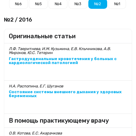
№6
№5
№4
№3
№2
№1
№2 / 2016
Оригинальные статьи
Л.Ф. Тверитнева, И.М. Кузьмина, Е.В. Клычникова, А.В.
Миронов, Ю.С. Тетерин
Гастродуоденальные кровотечения у больных с
кардиологической патологией
Н.А. Распопина, Е.Г. Шуганов
Состояние системы внешнего дыхания у здоровых
беременных
В помощь практикующему врачу
О.В. Котова, Е.С. Акарачкова