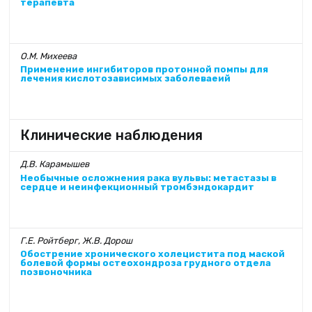
терапевта
О.М. Михеева
Применение ингибиторов протонной помпы для
лечения кислотозависимых заболеваеий
Клинические наблюдения
Д.В. Карамышев
Необычные осложнения рака вульвы: метастазы в
сердце и неинфекционный тромбэндокардит
Г.Е. Ройтберг, Ж.В. Дорош
Обострение хронического холецистита под маской
болевой формы остеохондроза грудного отдела
позвоночника