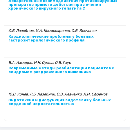
Лекарственные взаимодействия противовирусных
препаратов прямого действия при лечении
хронического вирусного гепатита С
Л.Б. Лазебник, И.А. Комиссаренко, С.В. Левченко
Кардиологические проблемы у больных
гастроэнтерологического профиля
В.А. Ахмедов, И.Н. Орлов, О.В. Гаус
Современные методы реабилитации пациентов с
синдромом раздраженного кишечника
Ю.В. Конев, Л.Б. Лазебник, С.В. Левченко, Л.И. Ефремов
Эндотоксин и дисфункция эндотелия у больных
сердечной недостаточностью