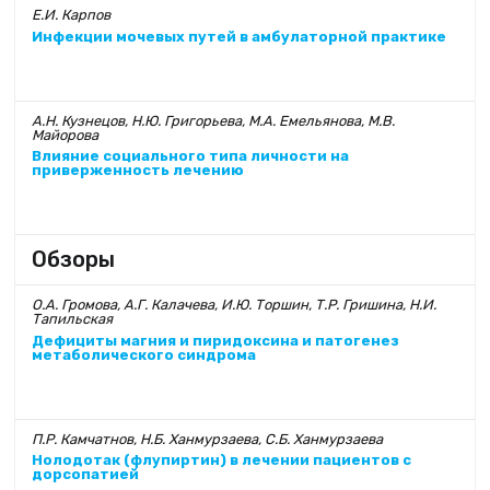
Е.И. Карпов
Инфекции мочевых путей в амбулаторной практике
А.Н. Кузнецов, Н.Ю. Григорьева, М.А. Емельянова, М.В.
Майорова
Влияние социального типа личности на
приверженность лечению
Обзоры
О.А. Громова, А.Г. Калачева, И.Ю. Торшин, Т.Р. Гришина, Н.И.
Тапильская
Дефициты магния и пиридоксина и патогенез
метаболического синдрома
П.Р. Камчатнов, Н.Б. Ханмурзаева, С.Б. Ханмурзаева
Нолодотак (флупиртин) в лечении пациентов с
дорсопатией