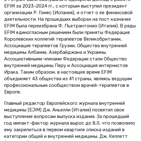
EFIM за 2023–2024 гг., с которым выступил президент
организации Р. Гомес (Испания), и отчет о ее финансовой
деятельности. На прошедших выборах на пост казначея
EFIM была переизбрана Ф. Пьетрантонио (Италия). В ряды
EFIM единогласным решением были приняты Федерация
Королевских коллегий терапевтов Великобритании,
Ассоциация терапевтов Грузии, Общества внутренней
медицины Албании, Азербайджана и Украины.
Ассоциативными членами Федерации стали Общество
внутренней медицины Перу и Ассоциация интернистов
Ирака. Таким образом, в настоящее время EFIM
объединяет 43 общества из 41 страны, являясь ведущим
профессио­нальным сообществом врачей-терапевтов в
Европе.
Главный редактор Европейского журнала внутренней
медицины (EJIM) Дж. Аньелли (Италия) посвятил свое
выступление вопросам выпуска издания. За прошедший
год импакт-фактор журнала вырос до 8,0, что позволило
ему закрепиться в первом квартиле списка изданий в
категории общей и внутренней медицины. Дж. Келлетт