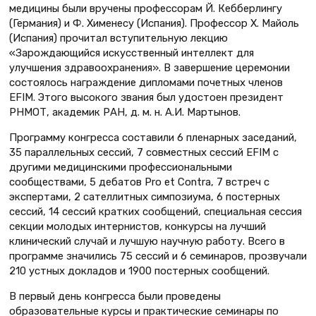
медицины были вручены профессорам Й. Кебберлингу
(Германия) и Ф. Хименесу (Испания). Профессор Х. Майоль
(Испания) прочитал вступительную лекцию
«Зарождающийся искусственный интеллект для
улучшения здравоохранения». В завершение церемонии
состоялось награждение дипломами почетных членов
EFIM. Этого высокого звания был удостоен президент
РНМОТ, академик РАН, д. м. н. А.И. Мартынов.
Программу конгресса составили 6 пленарных заседаний,
35 параллельных сессий, 7 совместных сессий EFIM с
другими медицинскими профессио­нальными
сообществами, 5 дебатов Pro et Contra, 7 встреч с
экспертами, 2 сателлитных симпозиума, 6 постерных
сессий, 14 сессий кратких сообщений, специальная сессия
секции молодых интернистов, конкурсы на лучший
клинический случай и лучшую научную работу. Всего в
программе значились 75 сессий и 6 семинаров, прозвучали
210 устных докладов и 1900 постерных сообщений.
В первый день конгресса были проведены
образовательные курсы и практические семинары по