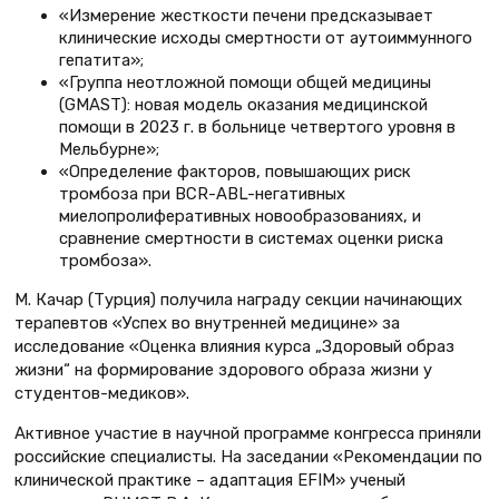
«Измерение жесткости печени предсказывает
клинические исходы смертности от аутоиммунного
гепатита»;
«Группа неотложной помощи общей медицины
(GMAST): новая модель оказания медицинской
помощи в 2023 г. в больнице четвертого уровня в
Мельбурне»;
«Определение факторов, повышающих риск
тромбоза при BCR-ABL-негативных
миелопролиферативных новообразованиях, и
сравнение смертности в системах оценки риска
тромбоза».
М. Качар (Турция) получила награду секции начинающих
терапевтов «Успех во внутренней медицине» за
исследование «Оценка влияния курса „Здоровый образ
жизни“ на формирование здорового образа жизни у
студентов-медиков».
Активное участие в научной программе конгресса приняли
российские специалисты. На заседании «Рекомендации по
клинической практике – адаптация EFIM» ученый