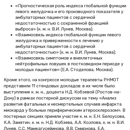
«Прогностическая роль индекса глобальной функции
левого желудочка и его производного показателя у
амбулаторных пациентов с сердечной
недостаточностью с сохраненной фракцией
выброса» (к. м. н. В.И. Лунев, Москва);
«Взаимосвязь индекса глобальной функции левого
желудочка и приверженности к лечению у
амбулаторных пациентов с сердечной
недостаточностью» (к. м. н. В.И. Лунев, Москва);
«Взаимосвязь симптомов и внеклеточных
нейтрофильных ловушек в постковидном периоде у
молодых пациентов» (Е.А. Стоделова, Москва).
Кроме этого, на конгрессе молодые терапевты РНМОТ
представили 11 стендовых докладов: в их числе было
выступление к. м. н., доцента Н.Д. Кобзевой (Ростов-на-
Дону) в рамках постерной дискуссии на тему «Анализ
развития фатальных и несмертельных случаев инфаркта
миокарда у больных периферическим атеросклерозом». В
постерных секциях приняли участие к. м. н. Е.Н. Белоусова,
К.А. Замятин, к. м. н. Н.Д. Кобзева, А.А. Козлова, к. м. н. В.И.
Лунев, С.С. Мамедгусейинова, В.В. Смирнова, Е.А.