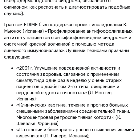
склеродермоподобного синдрома, связанного с
силиконом: как распознать и диагностировать подобные
случаи»).
Грантом FDIME был поддержан проект исследования К.
Мьюнос (Испания) «Профилирование антифосфолипидных
антител у пациентов с антифосфолипидным синдромом и
системной красной волчанкой с помощью метода
линейного иммуноанализа». Лучшими тезисами признаны
следующие:
«2031 г. Улучшение повседневной активности и
состояния здоровья, связанное с применением
семаглутида один раз в неделю у очень старых
пациентов с диабетом 2-го типа, ожирением и
сердечной недостаточностью» (Л. Монтес,
Испания);
«Клиническая картина, течение и прогноз больных
смешанными заболеваниями соединительной ткани.
Многоцентровая ретроспективная когорта» (К.
Шевалье, Франция);
«Патологии и биомаркеры раннего выявления ишемии
кишечника» (П. Линеро, Испания);