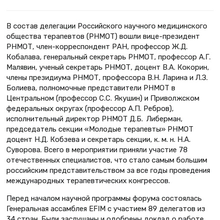
В состав делегации Российского научного медицинского
общества терапевтов (РНМОТ) вошли вице-президент
РНМОТ, член-корреспондент РАН, профессор Ж.Д.
Кобалава, генеральный секретарь РНМОТ, профессор А.Г.
Малявин, ученый секретарь РНМОТ, доцент В.А. Кокорин,
члены президиума РНМОТ, профессора В.Н. Ларина и Л.З.
Болиева, полномочные представители РНМОТ в
Центральном (профессор С.С. Якушин) и Приволжском
федеральных округах (профессор А.П. Ребров),
исполнительный директор РНМОТ Д.Б. Либерман,
председатель секции «Молодые терапевты» РНМОТ
доцент Н.Д. Кобзева и секретарь секции, к. м. н. Н.А.
Суворова. Всего в мероприятии приняли участие 78
отечественных специалистов, что стало самым большим
российским представительством за все годы проведения
международных терапевтических конгрессов.
Перед началом научной программы форума состоялась
Генеральная ассамблея EFIM с участием 89 делегатов из
34 стран. Были заслушаны и одобрены доклад о работе