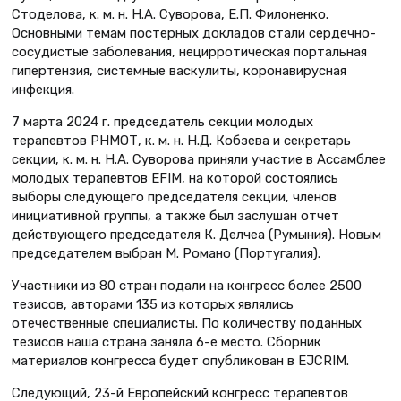
Стоделова, к. м. н. Н.А. Суворова, Е.П. Филоненко.
Основными темам постерных докладов стали сердечно-
сосудистые заболевания, нецирротическая портальная
гипертензия, системные васкулиты, коронавирусная
инфекция.
7 марта 2024 г. председатель секции молодых
терапевтов РНМОТ, к. м. н. Н.Д. Кобзева и секретарь
секции, к. м. н. Н.А. Суворова приняли участие в Ассамблее
молодых терапевтов EFIM, на которой состоялись
выборы следующего председателя секции, членов
инициативной группы, а также был заслушан отчет
действующего председателя К. Делчеа (Румыния). Новым
председателем выбран М. Романо (Португалия).
Участники из 80 стран подали на конгресс более 2500
тезисов, авторами 135 из которых являлись
отечественные специалисты. По количеству поданных
тезисов наша страна заняла 6-е место. Сборник
материалов конгресса будет опубликован в EJCRIM.
Следующий, 23-й Европейский конгресс терапевтов