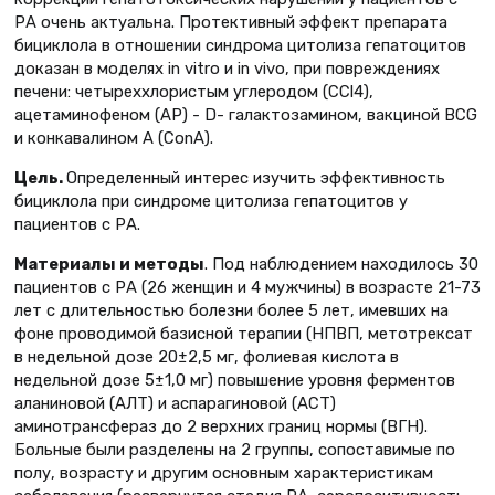
РА очень актуальна. Протективный эффект препарата
бициклола в отношении синдрома цитолиза гепатоцитов
доказан в моделях in vitro и in vivo, при повреждениях
печени: четыреххлористым углеродом (ССl4),
ацетаминофеном (АР) - D- галактозамином, вакциной BCG
и конкавалином А (СоnА).
Цель.
Определенный интерес изучить эффективность
бициклола при синдроме цитолиза гепатоцитов у
пациентов с РА.
Материалы и методы
. Под наблюдением находилось 30
пациентов с РА (26 женщин и 4 мужчины) в возрасте 21-73
лет с длительностью болезни более 5 лет, имевших на
фоне проводимой базисной терапии (НПВП, метотрексат
в недельной дозе 20±2,5 мг, фолиевая кислота в
недельной дозе 5±1,0 мг) повышение уровня ферментов
аланиновой (АЛТ) и аспарагиновой (АСТ)
аминотрансфераз до 2 верхних границ нормы (ВГН).
Больные были разделены на 2 группы, сопоставимые по
полу, возрасту и другим основным характеристикам