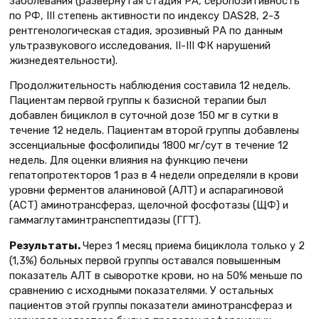
заболевания (развернутая стадия РА, серопозитивность
по РФ, III степень активности по индексу DAS28, 2-3
рентгенологическая стадия, эрозивный РА по данным
ультразвукового исследования, II-III ФК нарушений
жизнедеятельности).
Продолжительность наблюдения составила 12 недель.
Пациентам первой группы к базисной терапии был
добавлен бициклол в суточной дозе 150 мг в сутки в
течение 12 недель. Пациентам второй группы добавлены
эссенциальные фосфолипиды 1800 мг/сут в течение 12
недель. Для оценки влияния на функцию печени
гепатопротекторов 1 раз в 4 недели определяли в крови
уровни ферментов аланиновой (АЛТ) и аспарагиновой
(АСТ) аминотрансфераз, щелочной фосфотазы (ЩФ) и
гаммаглутаминтранспептидазы (ГГТ).
Результаты.
Через 1 месяц приема бициклола только у 2
(1,3%) больных первой группы оставался повышенным
показатель АЛТ в сыворотке крови, но на 50% меньше по
сравнению с исходными показателями. У остальных
пациентов этой группы показатели аминотрансфераз и