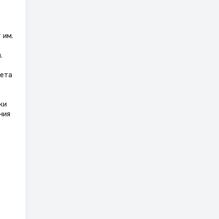
 им.
.
тета
ки
ния