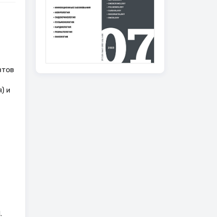
втов
) и
-
.