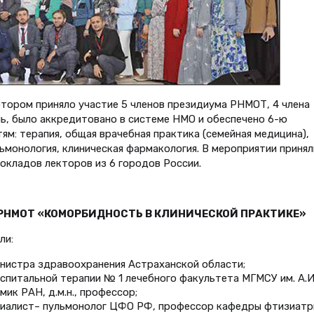
тором приняло участие 5 членов президиума РНМОТ, 4 члена
ь, было аккредитовано в системе НМО и обеспечено 6-ю
м: терапия, общая врачебная практика (семейная медицина),
льмонология, клиническая фармакология. В мероприятии принял
окладов лекторов из 6 городов России.
РНМОТ «КОМОРБИДНОСТЬ В КЛИНИЧЕСКОЙ ПРАКТИКЕ»
ли:
инистра здравоохранения Астраханской области;
спитальной терапии № 1 лечебного факультета МГМСУ им. А.И
ик РАН, д.м.н., профессор;
ециалист– пульмонолог ЦФО РФ, профессор кафедры фтизиатр