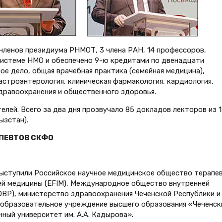
 членов президиума РНМОТ, 3 члена РАН, 14 профессоров,
системе НМО и обеспечено 9-ю кредитами по двенадцати
ое дело, общая врачебная практика (семейная медицина),
гастроэнтерология, клиническая фармакология, кардиология,
здравоохранения и общественного здоровья.
елей. Всего за два дня прозвучало 85 докладов лекторов из 1
ызстан).
АПЕВТОВ СКФО
выступили Российское научное медицинское общество терапе
ей медицины (EFIM), Международное общество внутренней
(ОВР), министерство здравоохранения Чеченской Республики и
образовательное учреждение высшего образования «Чеченск
ный университет им. А.А. Кадырова».