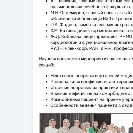
А.Г. Малявин, главный внештатный с
пульмонологии лечебного факультета М
М.Н. Оздемиров, главный внештатный 
«Клинической больницы № 1 г. Грозно
П.А. Фадеев, заместитель министра з
Х.М. Батаев, директор медицинского 
Ж.Д. Кобалава, вице-президент РНМО
кардиологии и функциональной диагно
РУДН, член-корр. РАН, д.м.н., професс
Научная программа мероприятия включала 7 
секций:
Некоторые вопросы внутренней медици
Рациональная профилактика и терапия
«Горячие вопросы» из практики терап
Влияние дефицитов на коморбидного п
Коморбидный пациент на приеме у вра
Особенности ведения пациента с серд