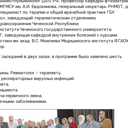
пециалистпульмонолог ЦФО РФ, профессор кафедры фтизиатрии
ГМСУ им. А.И. Евдокимова, генеральный секретарь РНМОТ, д.м
специалист по терапии и общей врачебной практике ГБУ
го», заведующий терапевтическим отделением;
дравоохранения Чеченской Республики;
института Чеченского государственного университета;
Т, заведующая кафедрой внутренних болезней с курсами
стики им. акад. В.С. Моисеева Медицинского института ФГАО
ор.
заседаний в двух залах, в программе было заявлено шесть
ны. Ревматолог – терапевту.
 респираторных вирусных инфекций.
евта.
ациента.
ча первичного звена.
ечными заболеваниями.