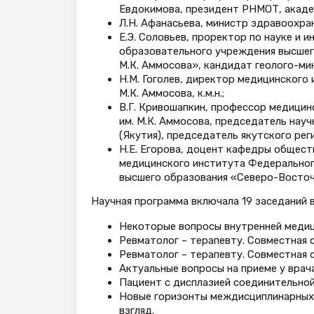
Евдокимова, президент РНМОТ, академ
Л.Н. Афанасьева, министр здравоохране
Е.Э. Соловьев, проректор по науке и
образовательного учреждения высшег
М.К. Аммосова», кандидат геолого-мин
Н.М. Гоголев, директор медицинского
М.К. Аммосова, к.м.н.;
В.Г. Кривошапкин, профессор медици
им. М.К. Аммосова, председатель нау
(Якутия), председатель якутского рег
Н.Е. Егорова, доцент кафедры общест
медицинского института Федеральног
высшего образования «Северо-Восточн
Научная программа включала 19 заседаний в
Некоторые вопросы внутренней медиц
Ревматолог – терапевту. Совместная 
Ревматолог – терапевту. Совместная 
Актуальные вопросы на приеме у врача
Пациент с дисплазией соединительной
Новые горизонты междисциплинарных 
взгляд.