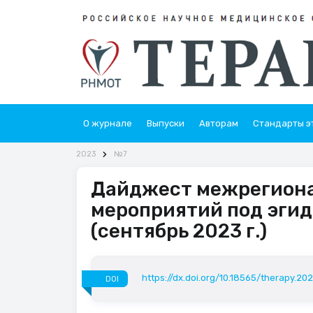
О журнале
Выпуски
Авторам
Стандарты э
2023
№7
Дайджест межрегиона
мероприятий под эгид
(сентябрь 2023 г.)
https://dx.doi.org/10.18565/therapy.20
DOI