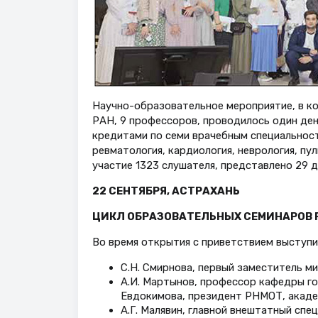
Научно-образовательное мероприятие, в ко
РАН, 9 профессоров, проводилось один ден
кредитами по семи врачебным специальностя
ревматология, кардиология, неврология, пу
участие 1323 слушателя, представлено 29 д
22 СЕНТЯБРЯ, АСТРАХАНЬ
ЦИКЛ ОБРАЗОВАТЕЛЬНЫХ СЕМИНАРОВ 
Во время открытия с приветствием выступи
С.Н. Смирнова, первый заместитель м
А.И. Мартынов, профессор кафедры го
Евдокимова, президент РНМОТ, академ
А.Г. Малявин, главной внештатный сп