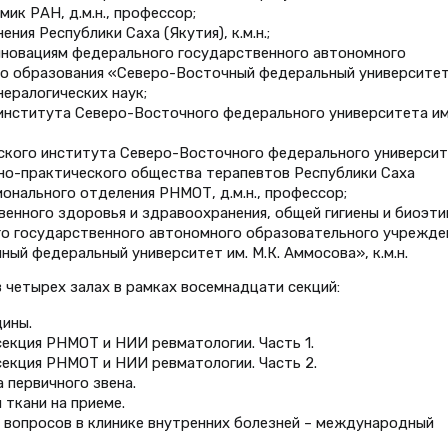
ик РАН, д.м.н., профессор;
ния Республики Саха (Якутия), к.м.н.;
 инновациям федерального государственного автономного
о образования «Северо-Восточный федеральный университет
ералогических наук;
 института Северо-Восточного федерального университета им
нского института Северо-Восточного федерального универси
чно-практического общества терапевтов Республики Саха
ионального отделения РНМОТ, д.м.н., профессор;
венного здоровья и здравоохранения, общей гигиены и биоэти
о государственного автономного образовательного учрежде
ый федеральный университет им. М.К. Аммосова», к.м.н.
 четырех залах в рамках восемнадцати секций:
ины.
секция РНМОТ и НИИ ревматологии. Часть 1.
секция РНМОТ и НИИ ревматологии. Часть 2.
 первичного звена.
 ткани на приеме.
вопросов в клинике внутренних болезней – международный