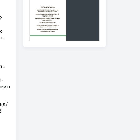
9
го
ть
D -
т-
ии в
 Ед/
2