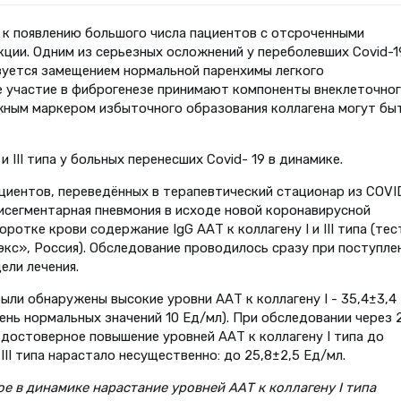
 к появлению большого числа пациентов с отсроченными
ции. Одним из серьезных осложнений у переболевших Covid-1
зуется замещением нормальной паренхимы легкого
 участие в фиброгенезе принимают компоненты внеклеточно
 Важным маркером избыточного образования коллагена могут бы
и III типа у больных перенесших Covid- 19 в динамике.
циентов, переведённых в терапевтический стационар из COVI
исегментарная пневмония в исходе новой коронавирусной
отке крови содержание IgG ААТ к коллагену I и III типа (тес
с», Россия). Обследование проводилось сразу при поступлен
ели лечения.
ыли обнаружены высокие уровни ААТ к коллагену I - 35,4±3,4
овень нормальных значений 10 Ед/мл). При обследовании через 
 достоверное повышение уровней ААТ к коллагену I типа до
II типа нарастало несущественно: до 25,8±2,5 Ед/мл.
е в динамике нарастание уровней ААТ к коллагену I типа