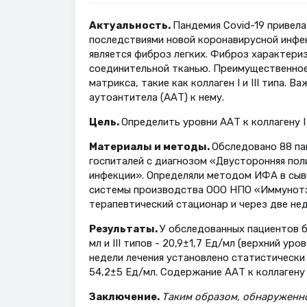
Актуальность.
Пандемия Covid-19 привела
последствиями новой коронавирусной инфек
является фиброз легких. Фиброз характери
соединительной тканью. Преимущественное
матрикса, такие как коллаген I и III типа.
аутоантитела (ААТ) к нему.
Цель.
Определить уровни ААТ к коллагену I 
Материалы и методы.
Обследовано 88 па
госпиталей с диагнозом «Двусторонняя пол
инфекции». Определяли методом ИФА в сывор
системы производства ООО НПО «Иммунотэк
терапевтический стационар и через две нед
Результаты.
У обследованных пациентов б
мл и III типов - 20,9±1,7 Ед/мл (верхний ур
недели лечения установлено статистически
54,2±5 Ед/мл. Содержание ААТ к коллагену I
Заключение.
Таким образом, обнаруженно