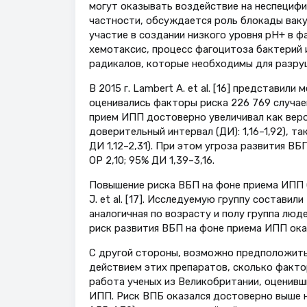
могут оказывать воздействие на неспецифи
частности, обсуждается роль блокады ваку
участие в создании низкого уровня рН+ в 
хемотаксис, процесс фагоцитоза бактерий
радикалов, которые необходимы для разруш
В 2015 г. Lambert А. et al. [16] представил
оценивались факторы риска 226 769 случае
прием ИПП достоверно увеличивал как веро
доверительный интервал (ДИ): 1,16–1,92), та
ДИ 1,12–2,31). При этом угроза развития В
ОР 2,10; 95% ДИ 1,39–3,16.
Повышение риска ВБП на фоне приема ИПП 
J. et al. [17]. Исследуемую группу составил
аналогичная по возрасту и полу группа люд
риск развития ВБП на фоне приема ИПП оказа
С другой стороны, возможно предположить,
действием этих препаратов, сколько факто
работа ученых из Великобритании, оценивш
ИПП. Риск ВПБ оказался достоверно выше на