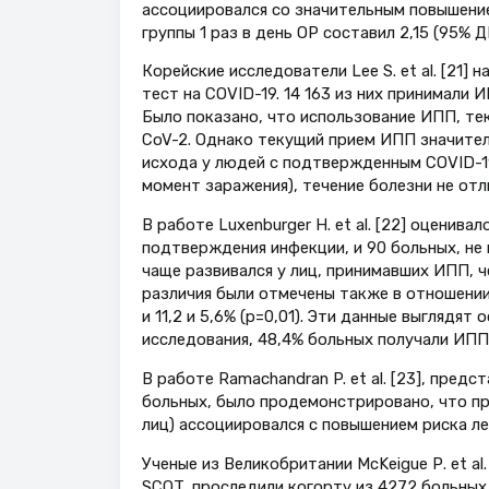
ассоциировался со значительным повышение
группы 1 раз в день ОР составил 2,15 (95% ДИ
Корейские исследователи Lee S. et al. [21]
тест на COVID-19. 14 163 из них принимали 
Было показано, что использование ИПП, тек
CoV-2. Однако текущий прием ИПП значител
исхода у людей с подтвержденным COVID-19.
момент заражения), течение болезни не отл
В работе Luxenburger H. et al. [22] оценив
подтверждения инфекции, и 90 больных, не
чаще развивался у лиц, принимавших ИПП, че
различия были отмечены также в отношении 
и 11,2 и 5,6% (p=0,01). Эти данные выглядя
исследования, 48,4% больных получали ИПП 
В работе Ramachandran P. et al. [23], пред
больных, было продемонстрировано, что п
лиц) ассоциировался с повышением риска ле
Ученые из Великобритании McKeigue Р. et a
SCOT, проследили когорту из 4272 больных