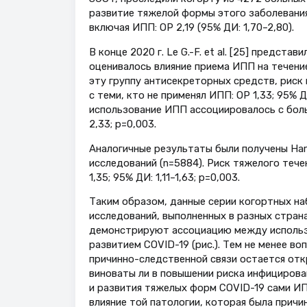
развитие тяжелой формы этого заболевани
включая ИПП: ОР 2,19 (95% ДИ: 1,70–2,80).
В конце 2020 г. Le G.-F. et al. [25] предста
оценивалось влияние приема ИПП на течение
эту группу антисекреторных средств, рис
с теми, кто не применял ИПП: ОР 1,33; 95% Д
использование ИПП ассоциировалось с больш
2,33; p=0,003.
Аналогичные результаты были получены Hari­
исследований (n=5884). Риск тяжелого теч
1,35; 95% ДИ: 1,11–1,63; p=0,003.
Таким образом, данные серии когортных н
исследований, выполненных в разных страна
демонстрируют ассоциацию между исполь
развитием COVID-19 (рис.). Тем не менее во
причинно-следственной связи остается от
виноваты ли в повышении риска инфициров
и развития тяжелых форм COVID-19 сами ИП
влияние той патологии, которая была причи