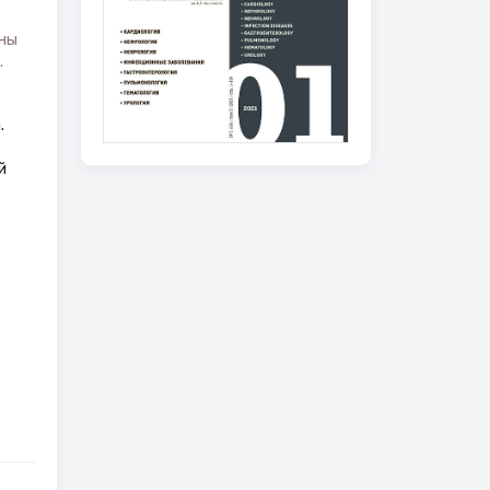
ны
.
.
й