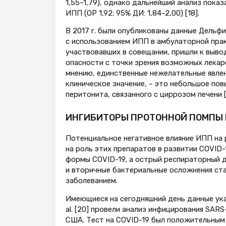
1,55–1,79), однако дальнейший анализ показ
ИПП (ОР 1,92; 95% ДИ: 1,84–2,00) [18].
В 2017 г. были опубликованы данные Дель­
с использованием ИПП в амбулаторной практ
участвовавших в совещании, пришли к выво
опасности с точки зрения возможных лекар
мнению, единственные нежелательные явлен
клиническое значение, – это небольшое по
перитонита, связанного с циррозом печени [
ИНГИБИТОРЫ ПРОТОННОЙ ПОМПЫ И
Потенциальное негативное влияние ИПП на 
на роль этих препаратов в развитии COVID-
формы COVID-19, а острый респираторный 
и вторичные бактериальные осложнения ста
заболеванием.
Имеющиеся на сегодняшний день данные ука
al. [20] провели анализ инфицирования SAR
США. Тест на COVID-19 был положительным 