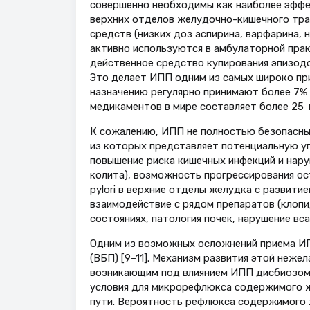
совершенно необходимы как наиболее эффе
верхних отделов желудочно-кишечного тра
средств (низких доз аспирина, варфарина, 
активно используются в амбулаторной прак
действенное средство купирования эпизодов
Это делает ИПП одним из самых широко пр
назначению регулярно принимают более 7% 
медикаментов в мире составляет более 25 мл
К сожалению, ИПП не полностью безопасны:
из которых представляет потенциальную уг
повышение риска кишечных инфекций и нару
колита), возможность прогрессирования ос
pylori в верхние отделы желудка с развити
взаимодействие с рядом препаратов (клопи
состояниях, патология почек, нарушение вса
Одним из возможных осложнений приема ИП
(ВБП) [9–11]. Механизм развития этой нежел
возникающим под влиянием ИПП дисбиозом 
условия для микрорефлюкса содержимого ж
пути. Вероятность рефлюкса содержимого 