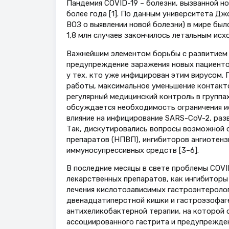
Пандемия COVID-19 – болезни, вызванной н
более года [1]. По данным университета Джо
ВОЗ о выявлении новой болезни) в мире был
1,8 млн случаев закончилось летальным исхо
Важнейшим элементом борьбы с развитием 
предупреждение заражения новых пациенто
у тех, кто уже инфицирован этим вирусом.
работы, максимальное уменьшение контакт
регулярный медицинский контроль в группа
обсуждается необходимость ограничения ис
влияние на инфицирование SARS-CoV-2, раз
Так, дискутировались вопросы возможной 
препаратов (НПВП), ингибиторов ангиотен
иммуносупрессивных средств [3–6].
В последние месяцы в свете проблемы COVI
лекарственных препаратов, как ингибиторы
лечения кислотозависимых гастроэнтеролог
двенадцатиперстной кишки и гастроэзофаге
антихеликобактерной терапии, на которой осн
ассоциированного гастрита и предупрежден