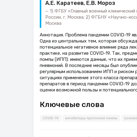
А.Е. Каратеев, Е.В. Мороз
1) ФГБУ «Главный военный клинический
России, г. Москва; 2) ФГБНУ «Научно-исс
Москва
Аннотация. Проблема пандемии COVID-19 яв
Одна из центральных тем, которая обсужда
потенциальное негативное влияние ряда ле
практике, на развитие COVID-19. Так, пре
помпы (ИПП): имеются данные, что их прие
пневмоний. В последние месяцы был опубл
регулярным использованием ИПП и риском р
ситуациях применение этого класса препар
препаратов в период пандемии COVID-19 до
оценки возможной пользы и потенциального
Ключевые слова
COVID-19
ингибиторы протонной помпы
осложн