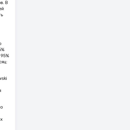
в. В
ей
ть
о
5%
; 95%
сяц:
ski
я
ко
их