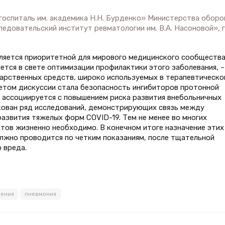
 госпиталь им. академика Н.Н. Бурденко» Министерства оборо
ледовательский институт ревматологии им. В.А. Насоновой», г
ляется приоритетной для мирового медицинского сообщества
ется в свете оптимизации профилактики этого заболевания, –
карственных средств, широко используемых в терапевтическо
дметом дискуссии стала безопасность ингибиторов протонной
м ассоциируется с повышением риска развития внебольничных
икован ряд исследований, демонстрирующих связь между
азвития тяжелых форм COVID-19. Тем не менее во многих
атов жизненно необходимо. В конечном итоге назначение этих
лжно проводится по четким показаниям, после тщательной
 вреда.
ения
пневмония