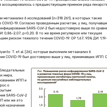
я ассоциировалось с предшествующим приемом ряда лекарств
вили метаанализ 6 исследований (n=318 261), в которых также
 COVID-19. Согласно проведенным расчетам, у лиц, получавши
к инфицирования SARS-CoV-2 был недостоверно выше по сравн
И: 0,86–2,07; p=0,20. В то же время регулярное или текущее
им риском тяжелого течения COVID-19: ОР 1,67; 95% ДИ: 1,19
yanto Т. et al. [26], которые выполнили метаанализ 6
ения COVID-19 был достоверно выше у лиц, принимавших ИПП: 
аблюдательных
х мира,
зованием ИПП и
прос о
крытым:
ания SARS-CoV-2
П или же это
ной назначения