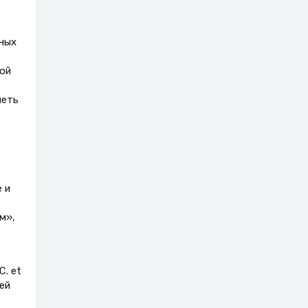
нных
ой
меть
 и
м»,
. et
ей