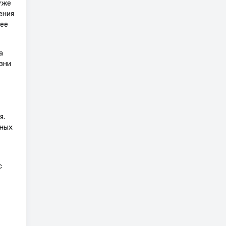
уже
ения
лее
а
зни
я.
ьных
с