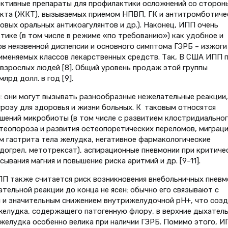
ктивные препараты для профилактики осложнений со сторон
кта (ЖКТ), вызываемых приемом НПВП, ГК и антитромботиче
новых оральных антикоагулянтов и др.). Наконец, ИПП очень
тике (в том числе в режиме «по требованию») как удобное и
 неязвенной диспепсии и основного симп­тома ГЭРБ – изжоги 
именяемых классов лекарственных средств. Так, В США ИПП 
взрослых людей [8]. Общий уровень продаж этой группы
рд долл. в год [9].
 они могут вызывать разнообразные нежелательные реакции,
розу для здоровья и жизни больных. К таковым относятся
шений микробиоты (в том числе с развитием клостридиально
теопороза и развития остеопоретических переломов, миграци
ем гастрита тела желудка, негативное фармакологические
догрел, метотрексат), аспирационные пневмонии при критиче
сывания магния и повышение риска аритмий и др. [9–11].
П также считается риск возникновения внебольничных пневм
ательной реакции до конца не ясен: обычно его связывают с
и значительным снижением внутрижелудочной рН+, что соз
елудка, содержащего патогенную флору, в верхние дыхател
желудка особенно велика при наличии ГЭРБ. Помимо этого, И