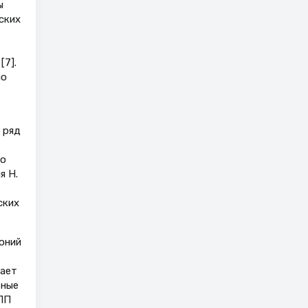
ы
ских
[7].
по
 ряд
го
я H.
ских
оний
дает
ьные
ПП