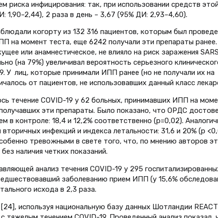
м риска инфицирования: так, при использовании средств это
: 1,90–2,44), 2 раза в день – 3,67 (95% ДИ: 2,93–4,60).
 наблюдали когорту из 132 316 пациентов, которым был проведе
ИПП на момент теста, еще 6242 получали эти препараты ранее.
ущее или анамнестическое, не влияло на риск заражения SAR
ьно (на 79%) увеличивал вероятность серьезного клиническог
 У лиц, которые принимали ИПП ранее (но не получали их на
ичалось от пациентов, не использовавших данный класс лекар
алось течение COVID-19 у 62 больных, принимавших ИПП на мом
 получавших эти препараты. Было показано, что ОРДС достов
м в контроле: 18,4 и 12,2% соответственно (р=0,02). Аналоги
вторичных инфекций и индекса летальности: 31,6 и 20% (p <0,
т особенно тревожными в свете того, что, по мнению авторов э
без наличия четких показаний.
ставляющей анализ течения COVID-19 у 295 госпитализированны
редшествовавший заболеванию прием ИПП (у 15,6% обследова
тального исхода в 2,3 раза.
l. [24], используя национальную базу данных Шотландии REACT
 с тяжелым течением COVID-19. Проведенный анализ показал, 