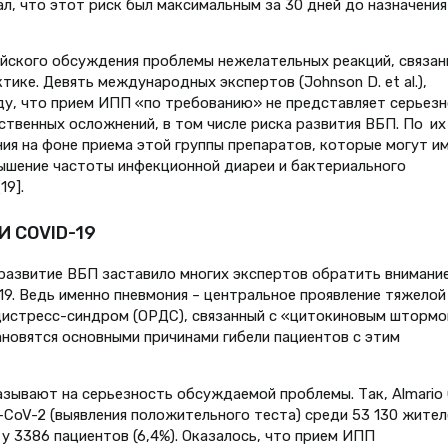
ал, что этот риск был максимальным за 30 дней до назначения
фийского обсуждения проблемы нежелательных реакций, связа
ике. Девять международных экспертов (Johnson D. et al.),
ду, что прием ИПП «по требованию» не представляет серьезн
ственных осложнений, в том числе риска развития ВБП. По их
ия на фоне приема этой группы препаратов, которые могут и
вышение частоты инфекционной диареи и бактериального
19].
 COVID-19
развитие ВБП заставило многих экспертов обратить внимание
19. Ведь именно пневмония – центральное проявление тяжелой
дистресс-синдром (ОРДС), связанный с «цитокиновым штормо
новятся основными причинами гибели пациентов с этим
зывают на серьезность обсуждаемой проблемы. Так, Almario С
S-CoV-2 (выявления положительного теста) среди 53 130 жител
у 3386 пациентов (6,4%). Оказалось, что прием ИПП