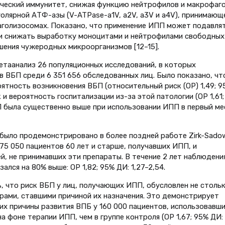
ческий иммунитет, снижая функцию нейтрофилов и макрофаго
олярной АТФ-азы (V-ATPase-a1V, a2V, a3V и a4V), принимающ
фаголизосомах. Показано, что применение ИПП может подавля
 и снижать выработку моноцитами и нейтрофилами свободных
ения чужеродных микроорганизмов [12–15].
и метаанализ 26 популяционных исследований, в которых
в ВБП среди 6 351 656 обследованных лиц. Было показано, чт
ятность возникновения ВБП (относительный риск (ОР) 1,49; 9
к и вероятность госпитализации из-за этой патологии (ОР 1,61
БП была существенно выше при использовании ИПП в первый ме
было продемонстрировано в более поздней работе Zirk-Sadow
и 75 050 пациентов 60 лет и старше, получавших ИПП, и
ей, не принимавших эти препараты. В течение 2 лет наблюдени
лся на 80% выше: ОР 1,82; 95% ДИ: 1,27–2,54.
 что риск ВБП у лиц, получающих ИПП, обусловлен не столь
рами, ставшими причиной их назначения. Это демонстрирует
их причины развития ВПБ у 160 000 пациентов, использовавш
 фоне терапии ИПП, чем в группе контроля (ОР 1,67; 95% ДИ: