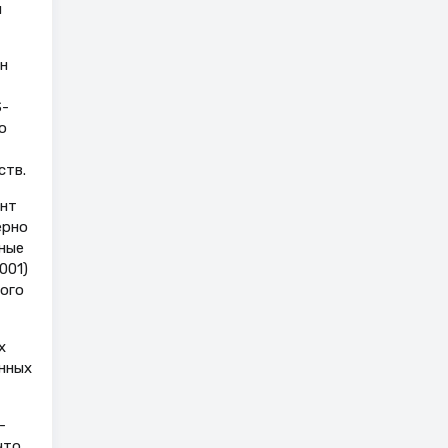
й
н
S-
о
ств.
ент
ерно
чные
001)
того
х
нных
-
что