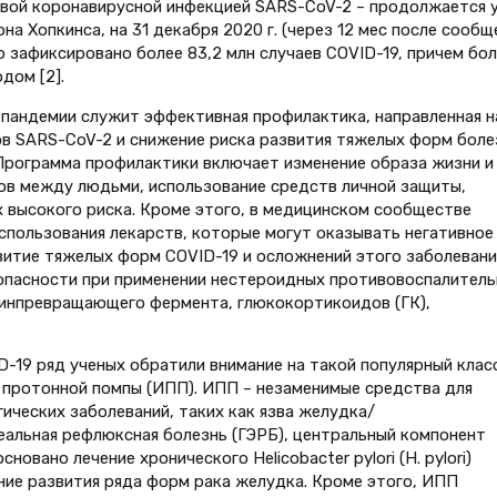
овой коронавирусной инфекцией SARS-CoV-2 – продолжается 
на Хопкинса, на 31 декабря 2020 г. (через 12 мес после сообщ
о зафиксировано более 83,2 млн случаев COVID-19, причем бо
дом [2].
пандемии служит эффективная профилактика, направленная н
в SARS-CoV-2 и снижение риска развития тяжелых форм боле
 Программа профилактики включает изменение образа жизни и
ов между людьми, использование средств личной защиты,
х высокого риска. Кроме этого, в медицинском сообществе
пользования лекарств, которые могут оказывать негативное
витие тяжелых форм COVID-19 и осложнений этого заболевани
опасности при применении нестероидных противовоспалител
зинпревращающего фермента, глюкокортикоидов (ГК),
D-19 ряд ученых обратили внимание на такой популярный клас
 протонной помпы (ИПП). ИПП – незаменимые средства для
ических заболеваний, таких как язва желудка/
альная рефлюксная болезнь (ГЭРБ), центральный компонент
овано лечение хронического Helicobacter pylori (H. pylori)
ие развития ряда форм рака желудка. Кроме этого, ИПП