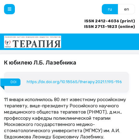
ru
en
ISSN 2412-4036 (print)
ISSN 2713-1823 (online)
К юбилею Л.Б. Лазебника
https://dx.doi.org/10.18565/therapy.2021.1.195-196
DOI
11 января исполнилось 80 лет известному российскому
терапевту, вице-президенту Российского научного
медицинского общества терапевтов (РНМОТ), д.м.н.,
профессору кафедры поликлинической терапии
Московского государственного медико-
стоматологического университета (МГМСУ) им. А.И.
Евдокимова Леониду Борисовичу Лазебнику.