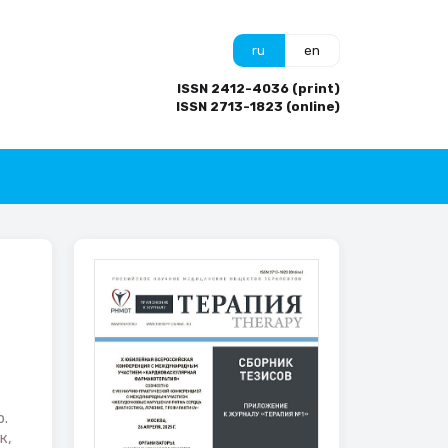
ru
en
ISSN 2412-4036 (print)
ISSN 2713-1823 (online)
.
к,