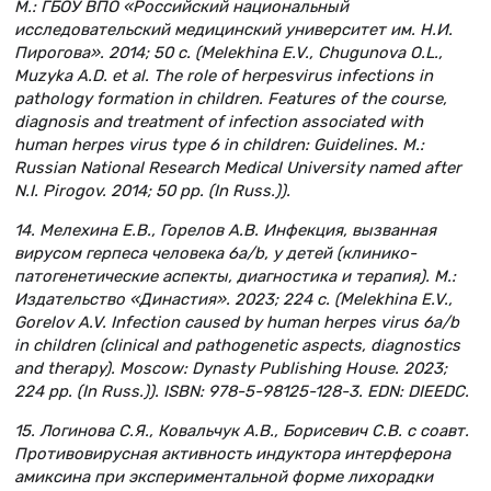
М.: ГБОУ ВПО «Российский национальный
исследовательский медицинский университет им. Н.И.
Пирогова». 2014; 50 c. (Melekhina E.V., Chugunova O.L.,
Muzyka A.D. et al. The role of herpesvirus infections in
pathology formation in children. Features of the course,
diagnosis and treatment of infection associated with
human herpes virus type 6 in children: Guidelines. M.:
Russian National Research Medical University named after
N.I. Pirogov. 2014; 50 pp. (In Russ.)).
14. Мелехина Е.В., Горелов А.В. Инфекция, вызванная
вирусом герпеса человека 6a/b, у детей (клинико-
патогенетические аспекты, диагностика и терапия). М.:
Издательство «Династия». 2023; 224 с. (Melekhina E.V.,
Gorelov A.V. Infection caused by human herpes virus 6a/b
in children (clinical and pathogenetic aspects, diagnostics
and therapy). Moscow: Dynasty Publishing House. 2023;
224 pp. (In Russ.)). ISBN: 978-5-98125-128-3. EDN: DIEEDC.
15. Логинова С.Я., Ковальчук А.В., Борисевич С.В. с соавт.
Противовирусная активность индуктора интерферона
амиксина при экспериментальной форме лихорадки