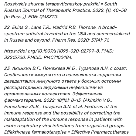
Rossiyskiy zhurnal terapevticheskoy praktiki = South
Russian Journal of Therapeutic Practice. 2022; (1): 40–58
(In Russ.)). EDN: QMSZTG.
22. Ekins S., Lane T.R., Madrid P.B. Tilorone: A broad-
spectrum antiviral invented in the USA and commercialized
in Russia and beyond. Pharm Res. 2020; 37(4): 71.
https://doi.org/10.1007/s11095-020-02799-8. PMID:
32215760. PMCID: PMC7100484.
23. Акимкин В.Г., Понежева Ж.Б., Турапова А.Н. с соавт.
Особенности иммунитета и возможности коррекции
дезадаптации иммунного ответа у больных острыми
респираторными вирусными инфекциями из
организованных коллективов. Эффективная
фармакотерапия. 2022; 18(16): 8–13. (Akimkin V.G.,
Ponezheva Zh.B., Turapova A.N. et al. Features of the
immune response and the possibility of correcting the
maladaptation of the immune response in patients with
acute respiratory viral infections from organized groups.
Effektivnaya farmakoterapiya = Effective Pharmacotherapy.