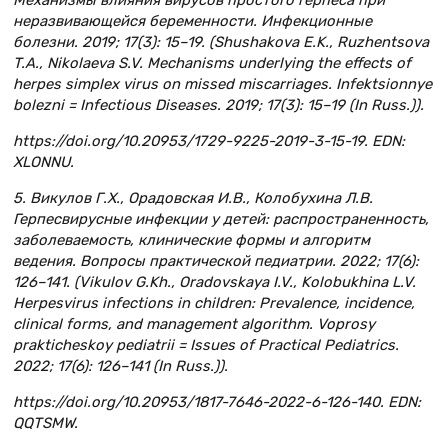
Механизмы влияния вирусов простого герпеса при
неразвивающейся беременности. Инфекционные
болезни. 2019; 17(3): 15–19. (Shushakova E.K., Ruzhentsova
T.A., Nikolaeva S.V. Mechanisms underlying the effects of
herpes simplex virus on missed miscarriages. Infektsionnye
bolezni = Infectious Diseases. 2019; 17(3): 15–19 (In Russ.)).
https://doi.org/10.20953/1729-9225-2019-3-15-19. EDN:
XLONNU.
5. Викулов Г.Х., Орадовская И.В., Колобухина Л.В.
Герпесвирусные инфекции у детей: распространенность,
заболеваемость, клинические формы и алгоритм
ведения. Вопросы практической педиатрии. 2022; 17(6):
126–141. (Vikulov G.Kh., Oradovskaya I.V., Kolobukhina L.V.
Herpesvirus infections in children: Prevalence, incidence,
clinical forms, and management algorithm. Voprosy
prakticheskoy pediatrii = Issues of Practical Pediatrics.
2022; 17(6): 126–141 (In Russ.)).
https://doi.org/10.20953/1817-7646-2022-6-126-140. EDN:
QQTSMW.