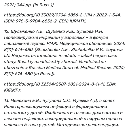
2022; 344 pp. (In Russ.)).
https://doi.org/10.33029/9704-6856-2-HIMV-2022-1-344.
ISBN: 978-5-9704-6856-2. EDN: IURMTK.
12. Шульженко А.Е., Щубелко Р.В., Зуйкова И.Н.
Герпесвирусные инфекции у взрослых – в фокусе
лабиальный герпес. РМЖ. Медицинское обозрение. 2024;
8(11): 674–680. (Shulzhenko A.E., Shchubelko R.V., Zuykova
I.N. Herpesvirus infections in adults – labial herpes case
study. Russkiy meditsisnkiy zhurnal. Meditsinskoe
obozrenie = Russian Medical Journal. Medical Review. 2024;
8(11): 674–680 (In Russ.)).
https://doi.org/10.32364/2587-6821-2024-8-11-11. EDN:
KXRMFX.
13. Мелехина Е.В., Чугунова О.Л., Музыка А.Д. с соавт.
Роль герпесвирусных инфекций в формировании
патологии у детей. Особенности течения, диагностика и
лечение инфекции, ассоциированной с вирусом герпеса
человека 6 типа у детей. Методические рекомендации.