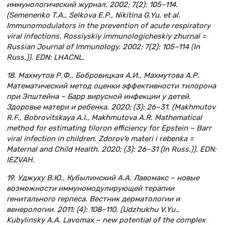
иммунологический журнал. 2002; 7(2): 105–114.
(Semenenko T.A., Selkova E.P., Nikitina G.Yu. et al.
Immunomodulators in the prevention of acute respiratory
viral infections. Rossiyskiy immunologicheskiy zhurnal =
Russian Journal of Immunology. 2002; 7(2): 105–114 (In
Russ.)). EDN: LHACNL.
18. Махмутов Р.Ф., Бобровицкая А.И., Махмутова А.Р.
Математический метод оценки эффективности тилорона
при Эпштейна – Барр вирусной инфекции у детей.
Здоровье матери и ребенка. 2020; (3): 26–31. (Makhmutov
R.F., Bobrovitskaya A.I., Makhmutova A.R. Mathematical
method for estimating tiloron efficiency for Epstein – Barr
viral infection in children. Zdorov’e materi i rebenka =
Maternal and Child Health. 2020; (3): 26–31 (In Russ.)). EDN:
IEZVAH.
19. Уджуху В.Ю., Кубылинский А.А. Лавомакс – новые
возможности иммуномодулирующей терапии
генитального герпеса. Вестник дерматологии и
венерологии. 2011; (4): 108–110. (Udzhukhu V.Yu.,
Kubylinsky A.A. Lavomax – new potential of the complex