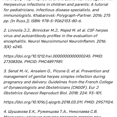
Herpesvirus infections in children and parents: A tutorial
for pediatricians, infectious disease specialists, and
immunologists. Khabarovsk: Polygraph-Partner. 2016; 275
pp. (In Russ.)). ISBN: 978-5-9062133-80-6.
2. Linnoila J.J., Binnicker M.J., Majed M. et al. CSF herpes
virus and autoantibody profiles in the evaluation of
encephalitis. Neurol Neuroimmunol NeuroInflamm. 2016;
3(4): e245.
https://doi.org/10.1212/nxi.0000000000000245. PMID:
27308306. PMCID: PMC4897981.
3. Senat M.-V., Anselem O., Picone O. et al. Prevention and
management of genital herpes simplex infection during
pregnancy and delivery: Guidelines from the French College
of Gynaecologists and Obstetricians (CNGOF). Eur J
Obstetrics Gynecol Reproduct Biol. 2018; 224: 93–101.
https://doi.org/10.1016/j.ejogrb.2018.03.011. PMID: 29571124.
4. Шушакова Е.К., Руженцова Т.А., Николаева С.В.