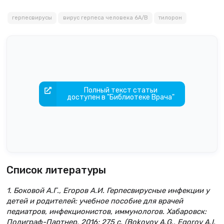
герпесвирусы
вирус герпеса человека 6А/В
тилорон
Полный текст статьи
доступен в "Библиотеке Врача"
Список литературы
1. Боковой А.Г., Егоров А.И. Герпесвирусные инфекции у
детей и родителей: учебное пособие для врачей
педиатров, инфекционистов, иммунологов. Хабаровск:
Полиграф-Партнер. 2016; 275 с. (Bokovoy A.G., Egorov A.I.