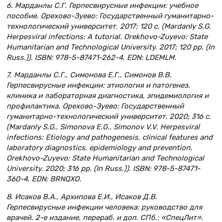
6. Марданлы С.Г. Герпесвирусные инфекции: учебное
пособие. Орехово-Зуево: Государственный гуманитарно-
технологический университет. 2017; 120 c. (Mardanly S.G.
Herpesviral infections: A tutorial. Orekhovo-Zuyevo: State
Humanitarian and Technological University. 2017; 120 pp. (In
Russ.)). ISBN: 978-5-87471-262-4. EDN: LDEMLM.
7. Марданлы С.Г., Симонова Е.Г., Симонов В.В.
Герпесвирусные инфекции: этиология и патогенез,
клиника и лабораторная диагностика, эпидемиология и
профилактика. Орехово-Зуево: Государственный
гуманитарно-технологический университет. 2020; 316 c.
(Mardanly S.G., Simonova E.G., Simonov V.V. Herpesviral
infections: Etiology and pathogenesis, clinical features and
laboratory diagnostics, epidemiology and prevention.
Orekhovo-Zuyevo: State Humanitarian and Technological
University. 2020; 316 pp. (In Russ.)). ISBN: 978-5-87471-
360-4. EDN: BRNQXO.
8. Исаков В.А., Архипова Е.И., Исаков Д.В.
Герпесвирусные инфекции человека: руководство для
врачей. 2-е издание, перераб. и доп. СПб.: «СпецЛит».