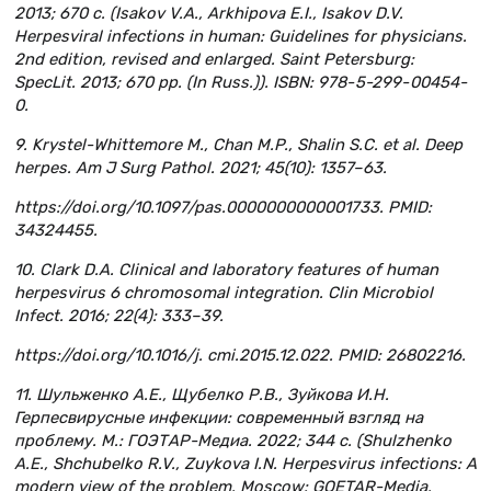
2013; 670 c. (Isakov V.A., Arkhipova E.I., Isakov D.V.
Herpesviral infections in human: Guidelines for physicians.
2nd edition, revised and enlarged. Saint Petersburg:
SpecLit. 2013; 670 pp. (In Russ.)). ISBN: 978- 5-299- 00454-
0.
9. Krystel-Whittemore M., Chan M.P., Shalin S.C. et al. Deep
herpes. Am J Surg Pathol. 2021; 45(10): 1357–63.
https://doi.org/10.1097/pas.0000000000001733. PMID:
34324455.
10. Clark D.A. Clinical and laboratory features of human
herpesvirus 6 chromosomal integration. Clin Microbiol
Infect. 2016; 22(4): 333–39.
https://doi.org/10.1016/j. cmi.2015.12.022. PMID: 26802216.
11. Шульженко А.Е., Щубелко Р.В., Зуйкова И.Н.
Герпесвирусные инфекции: современный взгляд на
проблему. М.: ГОЭТАР-Медиа. 2022; 344 с. (Shulzhenko
A.E., Shchubelko R.V., Zuykova I.N. Herpesvirus infections: A
modern view of the problem. Moscow: GOETAR-Media.