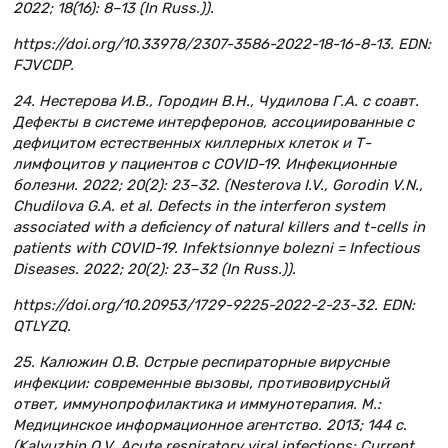
2022; 18(16): 8–13 (In Russ.)).
https://doi.org/10.33978/2307-3586-2022-18-16-8-13. EDN:
FJVCDP.
24. Нестерова И.В., Городин В.Н., Чудилова Г.А. с соавт.
Дефекты в системе интерферонов, ассоциированные с
дефицитом естественных киллерных клеток и Т-
лимфоцитов у пациентов с COVID-19. Инфекционные
болезни. 2022; 20(2): 23–32. (Nesterova I.V., Gorodin V.N.,
Chudilova G.A. et al. Defects in the interferon system
associated with a deficiency of natural killers and t-cells in
patients with COVID-19. Infektsionnye bolezni = Infectious
Diseases. 2022; 20(2): 23–32 (In Russ.)).
https://doi.org/10.20953/1729-9225-2022-2-23-32. EDN:
QTLYZQ.
25. Калюжин О.В. Острые респираторные вирусные
инфекции: современные вызовы, противовирусный
ответ, иммунопрофилактика и иммунотерапия. М.:
Медицинское информационное агентство. 2013; 144 с.
(Kalyuzhin O.V. Acute respiratory viral infections: Current