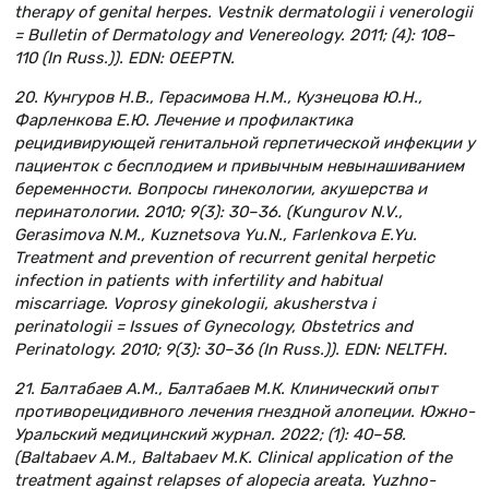
therapy of genital herpes. Vestnik dermatologii i venerologii
= Bulletin of Dermatology and Venereology. 2011; (4): 108–
110 (In Russ.)). EDN: OEEPTN.
20. Кунгуров Н.В., Герасимова Н.М., Кузнецова Ю.Н.,
Фарленкова Е.Ю. Лечение и профилактика
рецидивирующей генитальной герпетической инфекции у
пациенток с бесплодием и привычным невынашиванием
беременности. Вопросы гинекологии, акушерства и
перинатологии. 2010; 9(3): 30–36. (Kungurov N.V.,
Gerasimova N.M., Kuznetsova Yu.N., Farlenkova E.Yu.
Treatment and prevention of recurrent genital herpetic
infection in patients with infertility and habitual
miscarriage. Voprosy ginekologii, akusherstva i
perinatologii = Issues of Gynecology, Obstetrics and
Perinatology. 2010; 9(3): 30–36 (In Russ.)). EDN: NELTFH.
21. Балтабаев А.М., Балтабаев М.К. Клинический опыт
противорецидивного лечения гнездной алопеции. Южно-
Уральский медицинский журнал. 2022; (1): 40–58.
(Baltabaev A.M., Baltabaev M.K. Clinical application of the
treatment against relapses of alopecia areata. Yuzhno-