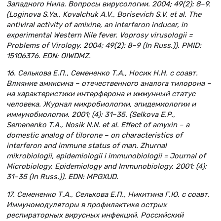
Западного Нила. Вопросы вирусологии. 2004; 49(2): 8–9.
(Loginova S.Ya., Kovalchuk A.V., Borisevich S.V. et al. The
antiviral activity of amixine, an interferon inducer, in
experimental Western Nile fever. Voprosy virusologii =
Problems of Virology. 2004; 49(2): 8–9 (In Russ.)). PMID:
15106376. EDN: OIWDMZ.
16. Селькова Е.П., Семененко Т.А., Носик Н.Н. с соавт.
Влияние амиксина – отечественного аналога тилорона –
на характеристики интерферона и иммунный статус
человека. Журнал микробиологии, эпидемиологии и
иммунобиологии. 2001; (4): 31–35. (Selkova E.P.,
Semenenko T.A., Nosik N.N. et al. Effect of amyxin – a
domestic analog of tilorone – on characteristics of
interferon and immune status of man. Zhurnal
mikrobiologii, epidemiologii i immunobiologii = Journal of
Microbiology, Epidemiology and Immunobiology. 2001; (4):
31–35 (In Russ.)). EDN: MPGXUD.
17. Семененко Т.А., Селькова Е.П., Никитина Г.Ю. с соавт.
Иммуномодуляторы в профилактике острых
респираторных вирусных инфекций. Российский