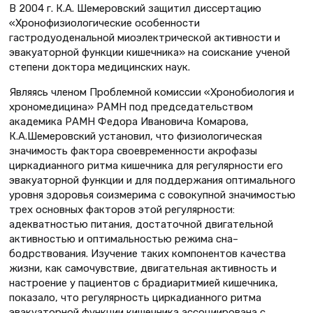
В 2004 г. К.А. Шемеровский защитил диссертацию
«Хронофизиологические особенности
гастродуоденальной миоэлектрической активности и
эвакуаторной функции кишечника» на соискание ученой
степени доктора медицинских наук.
Являясь членом Проблемной комиссии «Хронобиология и
хрономедицина» РАМН под председательством
академика РАМН Федора Ивановича Комарова,
К.А.Шемеровский установил, что физиологическая
значимость фактора своевременности акрофазы
циркадианного ритма кишечника для регулярности его
эвакуаторной функции и для поддержания оптимального
уровня здоровья соизмерима с совокупной значимостью
трех основных факторов этой регулярности:
адекватностью питания, достаточной двигательной
активностью и оптимальностью режима сна–
бодрствования. Изучение таких компонентов качества
жизни, как самочувствие, двигательная активность и
настроение у пациентов с брадиаритмией кишечника,
показало, что регулярность циркадианного ритма
эвакуаторной функции кишечника ассоциирована с