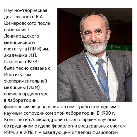
Научно-творческая
деятельность К.А.
Шеме­ровского после
окончания I
Ленинградского
меди­цинского
института (ЛМИ) им.
академика И.П.
Павлова в 1973 г.
была тесно связана с
Институтом
экспериментальной
медицины (ИЭМ):
сначала ординатура
в лаборатории
физиологии пищеварения, затем – работа младшим
научным сотрудником этой лаборатории. В 1988 г.
Константин Александрович стал старшим научным
сотрудником отдела физиологии висцеральных систем
ИЭМ, а в 2016 г. – заведующим отделом физиологии