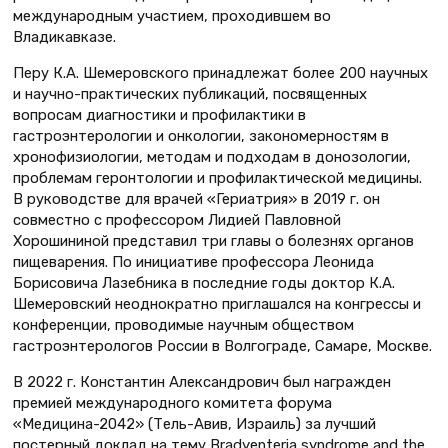
международным участием, проходившем во
Владикавказе.
Перу К.А. Шемеровского принадлежат более 200 научных
и научно-практических публикаций, посвященных
вопросам диагностики и профилактики в
гастроэнтерологии и онкологии, закономерностям в
хронофизиологии, методам и подходам в донозологии,
проблемам геронтологии и профилактической медицины.
В руководстве для врачей «Гериатрия» в 2019 г. он
совместно с профессором Лидией Павловной
Хорошининой представил три главы о болезнях органов
пищеварения. По инициативе профессора Леонида
Борисовича Лазебника в последние годы доктор К.А.
Шемеровский неоднократно приглашался на конгрессы и
конференции, проводимые научным обществом
гастроэнтерологов России в Волгограде, Самаре, Москве.
В 2022 г. Константин Александрович был награжден
премией международного комитета форума
«Медицина-2042» (Тель-Авив, Израиль) за лучший
постерный доклад на тему Bradyenteria syndrome and the