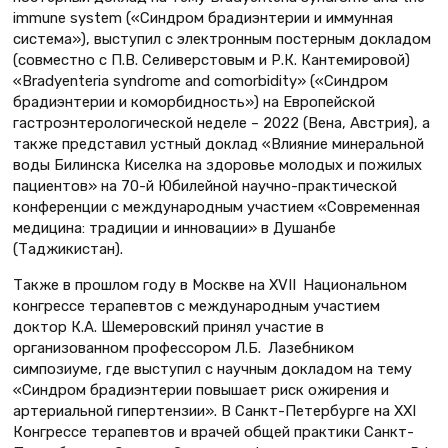
immune system («Синдром брадиэнтерии и иммунная
система»), выступил с электронным постерным докладом
(совместно с П.В. Селиверстовым и Р.К. Кантемировой)
«Bradyenteria syndrome and comorbidity» («Синдром
брадиэнтерии и коморбидность») на Европейской
гастроэнтерологической неделе – 2022 (Вена, Австрия), а
также представил устный доклад «Влияние минеральной
воды Билинска Киселка на здоровье молодых и пожилых
пациентов» на 70-й Юбилейной научно-практической
конференции с международным участием «Современная
медицина: традиции и инновации» в Душанбе
(Таджикистан).
Также в прошлом году в Москве на XVII Национальном
конгрессе терапевтов с международным участием
доктор К.А. Шемеровский принял участие в
организованном профессором Л.Б. Лазебником
симпозиуме, где выступил с научным докладом на тему
«Синдром брадиэнтерии повышает риск ожирения и
артериальной гипертензии». В Санкт-Петербурге на XXI
Конгрессе терапевтов и врачей общей практики Санкт-