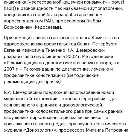
кишечника («естественной кишечной привычки» – bowel
habit) к разновидности так называемой аутопатогении,
концепция которой была разработана членом-
корреспондентом РАН, профессором Глебом
Борисовичем Федосеевым.
При помощи главного гастроэнтеролога Комитета по
здравоохранению правительства Санкт-Петербурга
Евгения Ивановича Ткаченко К.А. Шемеровский
разработал и опубликовал в 2002 г. Методические
«Рекомендации по диагностике и лечению запора, а в
2007 г. – Рекомендации по диагностике, лечению и
профилактике констипации» (методические
рекомендации для врачей).
К.А. Шемеровский предложил использование новой
медицинской технологии – хроноэнтерографии – для
неинвазивного скрининга и донозологической
профилактики колоректального рака при самых ранних
нарушениях циркадианного ритма кишечника. По
приглашению главного редактора научно-практического
журнала «Донозология», профессора Михаила Петровича