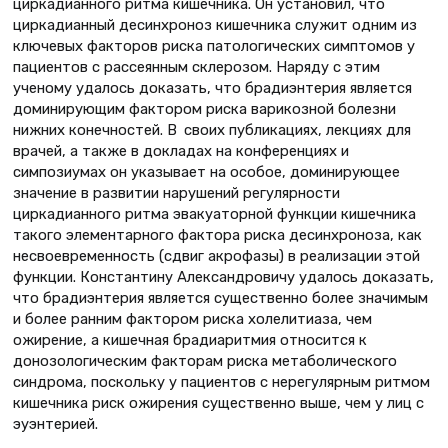
циркадианного ритма кишечника. Он установил, что
циркадианный десинхроноз кишечника служит одним из
ключевых факторов риска патологических симп­томов у
пациентов с рассеянным склерозом. Наряду с этим
ученому удалось доказать, что брадиэнтерия является
доминирующим фактором риска варикозной болезни
нижних конечностей. В своих публикациях, лекциях для
врачей, а также в докладах на конференциях и
симпозиумах он указывает на особое, доминирующее
значение в развитии нарушений регулярности
циркадианного ритма эвакуаторной функции кишечника
такого элементарного фактора риска десинхроноза, как
несвоевременность (сдвиг акрофазы) в реализации этой
функции. Константину Александровичу удалось доказать,
что брадиэнтерия является существенно более значимым
и более ранним фактором риска холелитиаза, чем
ожирение, а кишечная брадиаритмия относится к
донозологическим факторам риска метаболического
синдрома, поскольку у пациентов с нерегулярным ритмом
кишечника риск ожирения существенно выше, чем у лиц с
эуэнтерией.