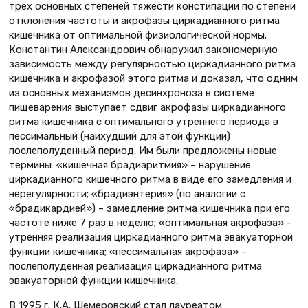
трех основных степеней тяжести констипации по степени
отклонения частоты и акрофазы циркадианного ритма
кишечника от оптимальной физиологической нормы.
Константин Александрович обнаружил закономерную
зависимость между регулярностью циркадианного ритма
кишечника и акрофазой этого ритма и доказал, что одним
из основных механизмов десинхроноза в системе
пищеварения выступает сдвиг акрофазы циркадианного
ритма кишечника с оптимального утреннего периода в
пессимальный (наихудший для этой функции)
послеполуденный период. Им были предложены новые
термины: «кишечная брадиаритмия» – нарушение
циркадианного кишечного ритма в виде его замедления и
нерегулярности; «брадиэнтерия» (по аналогии с
«брадикардией») – замедление ритма кишечника при его
частоте ниже 7 раз в неделю; «оптимальная акрофаза» –
утренняя реализация циркадианного ритма эвакуаторной
функции кишечника; «пессимальная акрофаза» –
послеполуденная реализация циркадианного ритма
эвакуаторной функции кишечника.
В 1995 г. К.А. Шемеровский стал лауреатом