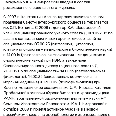
Захарченко К.А. Шемеровский введен в состав
редакционного совета этого журнала.
С 2007 г. Константин Александрович является членом
правления Санкт-Петербургского общества терапевтов
им. С.П. Боткина. С 2008 г. доктор К.А. Шемеровский –
член Специализированного ученого совета Д 001.022.02 по
защите кандидатских и докторских диссертаций по
специальностям 03.00.25 (гистология, цитология,
клеточная биология – медицинские и биологические науки)
и 14.00.16 (патологическая физиология – медицинские и
биологические науки) при ИЭМ, а также член
Специализированного диссертационного совета Д
215.002.03 по специальностям 14.00.16 (патологическая
физиология), 14.00.32 (авиационная, космическая и
морская медицина) и 19.00.02 (психофизиология) при
Военно-медицинской академии им. С.М. Кирова. Как член
Проблемной комиссии «Хронобиология и хрономедицина»
РАМН, возглавляемой заслуженным деятелем науки РФ
Семеном Исааковичем Рапопортом, К.А. Шемеровский в
октябре 2008 г. принял активное участие в Первом
российском съезде по хронобиологии и хрономедицине с