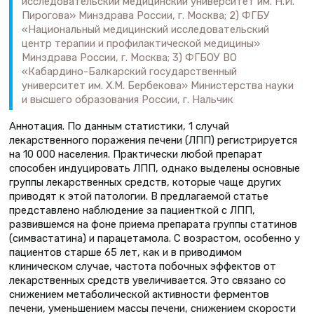
исследовательский медицинский университет им. Н.И.
Пирогова» Минздрава России, г. Москва; 2) ФГБУ
«Национальный медицинский исследовательский
центр терапии и профилактической медицины»
Минздрава России, г. Москва; 3) ФГБОУ ВО
«Кабардино-Балкарский государственный
университет им. Х.М. Бербекова» Министерства науки
и высшего образования России, г. Нальчик
Аннотация. По данным статистики, 1 случай
лекарственного поражения печени (ЛПП) регистрируется
на 10 000 населения. Практически любой препарат
способен индуцировать ЛПП, однако выделены основные
группы лекарственных средств, которые чаще других
приводят к этой патологии. В предлагаемой статье
представлено наблюдение за пациенткой с ЛПП,
развившемся на фоне приема препарата группы статинов
(симвастатина) и парацетамола. С возрастом, особенно у
пациентов старше 65 лет, как и в приводимом
клиническом случае, частота побочных эффектов от
лекарственных средств увеличивается. Это связано со
снижением метаболической активности ферментов
печени, уменьшением массы печени, снижением скорости