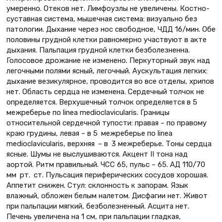
умеренно. Отеков нет. Лимфоузлы не увеличены. Костно-
суставная система, мышечная система: визуально без
патологии. Дыхание через нос свободное, ЧДД 16/мин. Обе
половины грудной клетки равномерно участвуют в акте
дыхания. Пальпация грудной клетки безболезненна.
Голосовое дрожание не изменено. Перкуторный звук над
легочными полями ясный, легочный. Аускультация легких:
дыхание везикулярное, проводится во все отделы, хрипов
нет. Область сердца не изменена. Сердечный толчок не
определяется. Верхушечный толчок определяется в 5
межреберье по linea medioclavicularis. Границы
относительной сердечной тупости: правая – по правому
краю грудины, левая – в 5 межреберье по linea
medioclavicularis, верхняя – в 3 межреберье. Тоны сердца
ясные. Шумы не выслушиваются. Акцент II тона над
аортой. Ритм правильный. ЧСС 65, пульс – 65. АД 110/70
мм рт. ст. Пульсация периферических сосудов хорошая.
Аппетит снижен. Стул: склонность к запорам. Язык
влажный, обложен белым налетом. Дисфагии нет. Живот
при пальпации мягкий, безболезненный. Асцита нет.
Печень увеличена на 1 см, при пальпации гладкая,