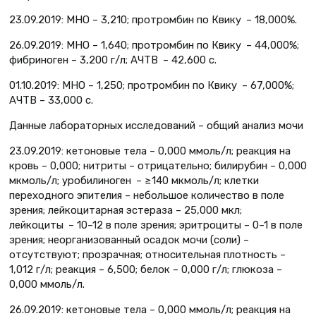
23.09.2019: МНО – 3,210; протромбин по Квику – 18,000%.
26.09.2019: МНО – 1,640; протромбин по Квику – 44,000%;
фибриноген – 3,200 г/л; АЧТВ – 42,600 с.
01.10.2019: МНО – 1,250; протромбин по Квику – 67,000%;
АЧТВ – 33,000 с.
Данные лабораторных исследований – общий анализ мочи
23.09.2019: кетоновые тела – 0,000 ммоль/л; реакция на
кровь – 0,000; нитриты – отрицательно; билирубин – 0,000
мкмоль/л; уробилиноген – ≥140 мкмоль/л; клетки
переходного эпителия – небольшое количество в поле
зрения; лейкоцитарная эстераза – 25,000 мкл;
лейкоциты – 10–12 в поле зрения; эритроциты – 0–1 в поле
зрения; неорганизованный осадок мочи (соли) –
отсутствуют; прозрачная; относительная плотность –
1,012 г/л; реакция – 6,500; белок – 0,000 г/л; глюкоза –
0,000 ммоль/л.
26.09.2019: кетоновые тела – 0,000 ммоль/л; реакция на