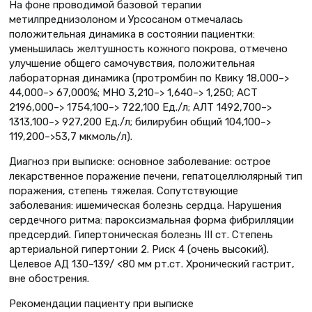
На фоне проводимой базовой терапии
метилпреднизолоном и Урсосаном отмечалась
положительная динамика в состоянии пациентки:
уменьшилась желтушность кожного покрова, отмечено
улучшение общего самочувствия, положительная
лабораторная динамика (протромбин по Квику 18,000–>
44,000–> 67,000%; МНО 3,210–> 1,640–> 1,250; АСТ
2196,000–> 1754,100–> 722,100 Ед./л; АЛТ 1492,700–>
1313,100–> 927,200 Ед./л; билирубин общий 104,100–>
119,200–>53,7 мкмоль/л).
Диагноз при выписке: основное заболевание: острое
лекарственное поражение печени, гепатоцеллюлярный тип
поражения, степень тяжелая. Сопутствующие
заболевания: ишемическая болезнь сердца. Нарушения
сердечного ритма: пароксизмальная форма фибрилляции
предсердий. Гипертоническая болезнь III ст. Степень
артериальной гипертонии 2. Риск 4 (очень высокий).
Целевое АД 130–139/ <80 мм рт.ст. Хронический гастрит,
вне обострения.
Рекомендации пациенту при выписке