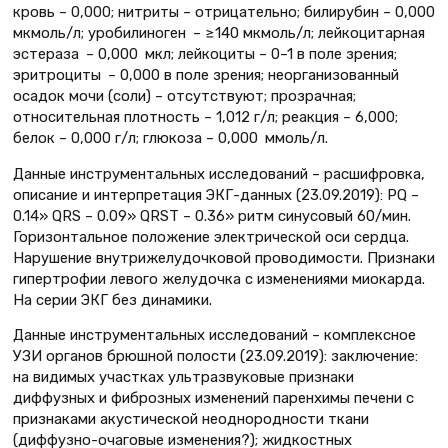
кровь – 0,000; нитриты – отрицательно; билирубин – 0,000
мкмоль/л; уробилиноген – ≥140 мкмоль/л; лейкоцитарная
эстераза – 0,000 мкл; лейкоциты – 0–1 в поле зрения;
эритроциты – 0,000 в поле зрения; неорганизованный
осадок мочи (соли) – отсутствуют; прозрачная;
относительная плотность – 1,012 г/л; реакция – 6,000;
белок – 0,000 г/л; глюкоза – 0,000 ммоль/л.
Данные инструментальных исследований – расшифровка,
описание и интерпретация ЭКГ-данных (23.09.2019): PQ –
0.14» QRS – 0.09» QRST – 0.36» ритм синусовый 60/мин.
Горизонтальное положение электрической оси сердца.
Нарушение внутрижелудочковой проводимости. Признаки
гипертрофии левого желудочка с изменениями миокарда.
На серии ЭКГ без динамики.
Данные инструментальных исследований – комплексное
УЗИ органов брюшной полости (23.09.2019): заключение:
на видимых участках ультразвуковые признаки
диффузных и фиброзных изменений паренхимы печени с
признаками акустической неоднородности ткани
(диффузно-очаговые изменения?); жидкостных