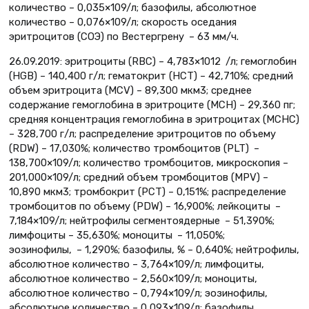
количество – 0,035×109/л; базофилы, абсолютное
количество – 0,076×109/л; скорость оседания
эритроцитов (СОЭ) по Вестергрену – 63 мм/ч.
26.09.2019: эритроциты (RBC) – 4,783×1012 /л; гемоглобин
(HGB) – 140,400 г/л; гематокрит (НСТ) – 42,710%; средний
объем эритроцита (MCV) – 89,300 мкм3; среднее
содержание гемоглобина в эритроците (MCH) – 29,360 пг;
средняя концентрация гемоглобина в эритроцитах (MCHС)
– 328,700 г/л; распределение эритроцитов по объему
(RDW) – 17,030%; количество тромбоцитов (PLT) –
138,700×109/л; количество тромбоцитов, микроскопия –
201,000×109/л; средний объем тромбоцитов (MPV) –
10,890 мкм3; тромбокрит (PCT) – 0,151%; распределение
тромбоцитов по объему (PDW) – 16,900%; лейкоциты –
7,184×109/л; нейтрофилы сегментоядерные – 51,390%;
лимфоциты – 35,630%; моноциты – 11,050%;
эозинофилы, – 1,290%; базофилы, % – 0,640%; нейтрофилы,
абсолютное количество – 3,764×109/л; лимфоциты,
абсолютное количество – 2,560×109/л; моноциты,
абсолютное количество – 0,794×109/л; эозинофилы,
абсолютное количество – 0,093×109/л; базофилы,