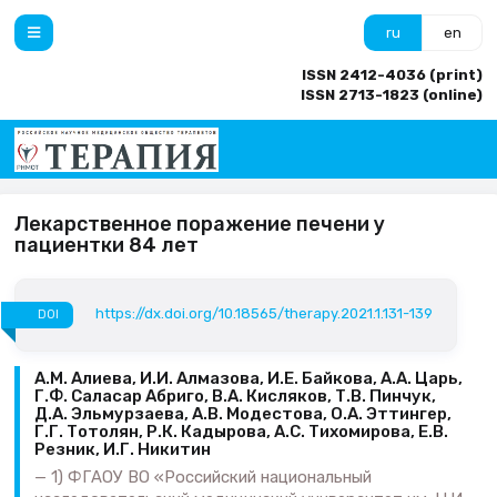
ru
en
ISSN 2412-4036 (print)
ISSN 2713-1823 (online)
Лекарственное поражение печени у
пациентки 84 лет
https://dx.doi.org/10.18565/therapy.2021.1.131-139
DOI
А.М. Алиева, И.И. Алмазова, И.Е. Байкова, А.А. Царь,
Г.Ф. Саласар Абриго, В.А. Кисляков, Т.В. Пинчук,
Д.А. Эльмурзаева, А.В. Модестова, О.А. Эттингер,
Г.Г. Тотолян, Р.К. Кадырова, А.С. Тихомирова, Е.В.
Резник, И.Г. Никитин
1) ФГАОУ ВО «Российский национальный