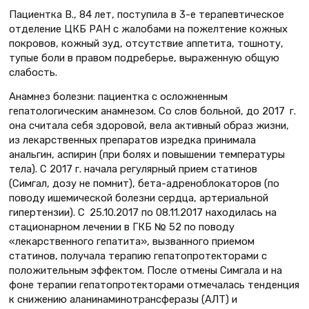
Пациентка В., 84 лет, поступила в 3-е терапевтическое
отделение ЦКБ РАН с жалобами на пожелтение кожных
покровов, кожный зуд, отсутствие аппетита, тошноту,
тупые боли в правом подреберье, выраженную общую
слабость.
Анамнез болезни: пациентка с осложненным
гепатологическим анамнезом. Со слов больной, до 2017 г.
она считала себя здоровой, вела активный образ жизни,
из лекарственных препаратов изредка принимала
анальгин, аспирин (при болях и повышении температуры
тела). С 2017 г. начала регулярный прием статинов
(Симгал, дозу не помнит), бета-адреноблокаторов (по
поводу ишемической болезни сердца, артериальной
гипертензии). С 25.10.2017 по 08.11.2017 находилась на
стационарном лечении в ГКБ № 52 по поводу
«лекарственного гепатита», вызванного приемом
статинов, получала терапию гепатопротекторами с
положительным эффектом. После отмены Симгала и на
фоне терапии гепатопротекторами отмечалась тенденция
к снижению аланинаминотрансферазы (АЛТ) и