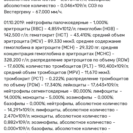
абсолютное количество – 0,046×109/л; СОЭ по
Вестергрену – 67,000 мм/ч.
01.10.2019: нейтрофилы палочкоядерные – 1,000%;
эритроциты (RBC) – 4,859×1012/л; гемоглобин (HGB) –
142,500 г/л; гематокрит (НСТ) – 43,410%; средний объем
эритроцита (MCV) – 89,330 мкм3; среднее содержание
гемоглобина в эритроците (MCH) – 29,320 пг; средняя
концентрация гемоглобина в эритроцитах (MCHС) –
328,200 г/л; распределение эритроцитов по объему (RDW)
– 17,600%; количество тромбоцитов (PLT) – 190,400×109/л;
средний объем тромбоцитов (MPV) – 11,670 мкм3;
тромбокрит (PCT) – 0,222%; распределение тромбоцитов
по объему (PDW) – 17,340%; лейкоциты – 17,643×109/л;
нейтрофилы сегментоядерные – 80,000%; лимфоциты –
14,000%; моноциты – 5,000%; эозинофилы – 0,000%;
базофилы – 0,000%; нейтрофилы, абсолютное количество
– 14,291×109/л; лимфоциты, абсолютное количество –
2,470×109/л; моноциты, абсолютное количество –
0,882×109/л; эозинофилы, абсолютное количество –
0,000×109/л; базофилы, абсолютное количество –