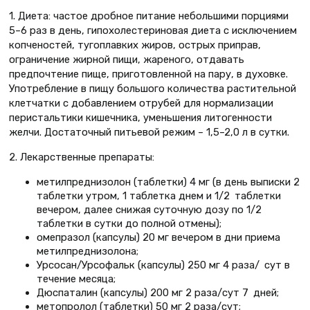
1. Диета: частое дробное питание небольшими порциями
5–6 раз в день, гипохолестериновая диета с исключением
копченостей, тугоплавких жиров, острых приправ,
ограничение жирной пищи, жареного, отдавать
предпочтение пище, приготовленной на пару, в духовке.
Употребление в пищу большого количества растительной
клетчатки с добавлением отрубей для нормализации
перистальтики кишечника, уменьшения литогенности
желчи. Достаточный питьевой режим – 1,5–2,0 л в сутки.
2. Лекарственные препараты:
метилпреднизолон (таблетки) 4 мг (в день выписки 2
таблетки утром, 1 таблетка днем и 1/2 таблетки
вечером, далее снижая суточную дозу по 1/2
таблетки в сутки до полной отмены);
омепразол (капсулы) 20 мг вечером в дни приема
метилпреднизолона;
Урсосан/Урсофальк (капсулы) 250 мг 4 раза/ сут в
течение месяца;
Дюспаталин (капсулы) 200 мг 2 раза/сут 7 дней;
метопролол (таблетки) 50 мг 2 раза/сут;