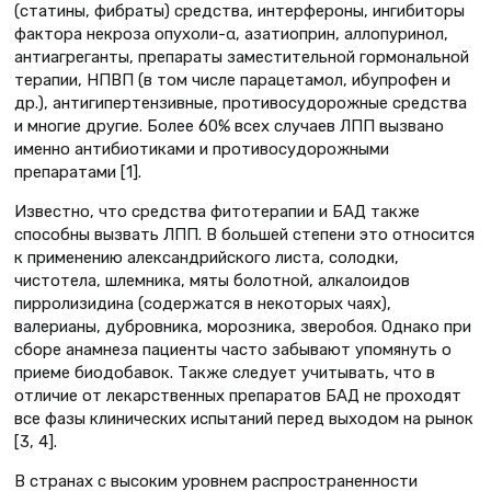
(статины, фибраты) средства, интерфероны, ингибиторы
фактора некроза опухоли-α, азатиоприн, аллопуринол,
антиагреганты, препараты заместительной гормональной
терапии, НПВП (в том числе парацетамол, ибупрофен и
др.), антигипертензивные, противосудорожные средства
и многие другие. Более 60% всех случаев ЛПП вызвано
именно антибиотиками и противосудорожными
препаратами [1].
Известно, что средства фитотерапии и БАД также
способны вызвать ЛПП. В большей степени это относится
к применению александрийского листа, солодки,
чистотела, шлемника, мяты болотной, алкалоидов
пирролизидина (содержатся в некоторых чаях),
валерианы, дубровника, морозника, зверобоя. Однако при
сборе анамнеза пациенты часто забывают упомянуть о
приеме биодобавок. Также следует учитывать, что в
отличие от лекарственных препаратов БАД не проходят
все фазы клинических испытаний перед выходом на рынок
[3, 4].
В странах с высоким уровнем распространенности