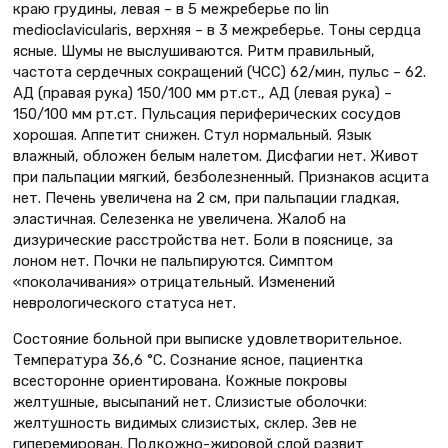
краю грудины, левая – в 5 межреберье по lin
medioclavicularis, верхняя – в 3 межреберье. Тоны сердца
ясные. Шумы не выслушиваются. Ритм правильный,
частота сердечных сокращений (ЧСС) 62/мин, пульс – 62.
АД (правая рука) 150/100 мм рт.ст., АД (левая рука) –
150/100 мм рт.ст. Пульсация периферических сосудов
хорошая. Аппетит снижен. Стул нормальный. Язык
влажный, обложен белым налетом. Дисфагии нет. Живот
при пальпации мягкий, безболезненный. Признаков асцита
нет. Печень увеличена на 2 см, при пальпации гладкая,
эластичная. Селезенка не увеличена. Жалоб на
дизурические расстройства нет. Боли в пояснице, за
лоном нет. Почки не пальпируются. Симптом
«поколачивания» отрицательный. Изменений
неврологического статуса нет.
Состояние больной при выписке удовлетворительное.
Температура 36,6 °С. Сознание ясное, пациентка
всесторонне ориентирована. Кожные покровы
желтушные, высыпаний нет. Слизистые оболочки:
желтушность видимых слизистых, склер. Зев не
гиперемирован. Подкожно-жировой слой развит