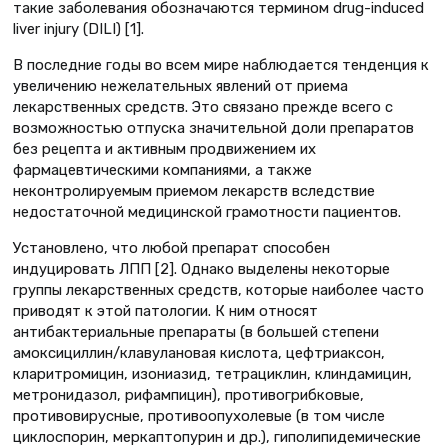
такие заболевания обозначаются термином drug-induced
liver injury (DILI) [1].
В последние годы во всем мире наблюдается тенденция к
увеличению нежелательных явлений от приема
лекарственных средств. Это связано прежде всего с
возможностью отпуска значительной доли препаратов
без рецепта и активным продвижением их
фармацевтическими компаниями, а также
неконтролируемым приемом лекарств вследствие
недостаточной медицинской грамотности пациентов.
Установлено, что любой препарат способен
индуцировать ЛПП [2]. Однако выделены некоторые
группы лекарственных средств, которые наиболее часто
приводят к этой патологии. К ним относят
антибактериальные препараты (в большей степени
амоксициллин/клавулановая кислота, цефтриаксон,
кларитромицин, изониазид, тетрациклин, клиндамицин,
метронидазол, рифампицин), противогрибковые,
противовирусные, противоопухолевые (в том числе
циклоспорин, меркаптопурин и др.), гиполипидемические