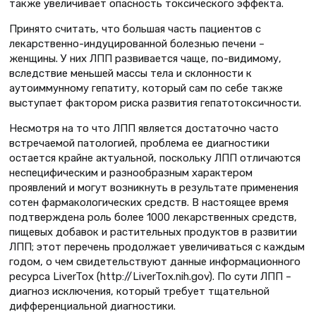
также увеличивает опасность токсического эффекта.
Принято считать, что большая часть пациентов с
лекарственно-индуцированной болезнью печени –
женщины. У них ЛПП развивается чаще, по-видимому,
вследствие меньшей массы тела и склонности к
аутоиммунному гепатиту, который сам по себе также
выступает фактором риска развития гепатотоксичности.
Несмотря на то что ЛПП является достаточно часто
встречаемой патологией, проблема ее диагностики
остается крайне актуальной, поскольку ЛПП отличаются
неспецифическим и разно­образным характером
проявлений и могут возникнуть в результате применения
сотен фармакологических средств. В настоящее время
подтверждена роль более 1000 лекарственных средств,
пищевых добавок и растительных продуктов в развитии
ЛПП; этот перечень продолжает увеличиваться с каждым
годом, о чем свидетельствуют данные информационного
ресурса LiverTox (http://LiverTox.nih.gov). По сути ЛПП –
диагноз исключения, который требует тщательной
дифференциальной диагностики.