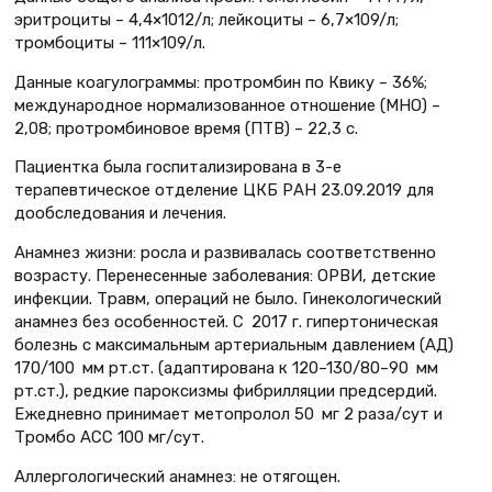
эритроциты – 4,4×1012/л; лейкоциты – 6,7×109/л;
тромбоциты – 111×109/л.
Данные коагулограммы: протромбин по Квику – 36%;
международное нормализованное отношение (МНО) –
2,08; протромбиновое время (ПТВ) – 22,3 с.
Пациентка была госпитализирована в 3-е
терапевтическое отделение ЦКБ РАН 23.09.2019 для
дообследования и лечения.
Анамнез жизни: росла и развивалась соответственно
возрасту. Перенесенные заболевания: ОРВИ, детские
инфекции. Травм, операций не было. Гинекологический
анамнез без особенностей. С 2017 г. гипертоническая
болезнь с максимальным артериальным давлением (АД)
170/100 мм рт.ст. (адаптирована к 120–130/80–90 мм
рт.ст.), редкие пароксизмы фибрилляции предсердий.
Ежедневно принимает метопролол 50 мг 2 раза/сут и
Тромбо АСС 100 мг/сут.
Аллергологический анамнез: не отягощен.