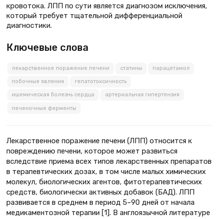
кровотока. ЛПП по сути является диагнозом исключения,
который требует тщательной дифференциальной
диагностики.
Ключевые слова
лекарственное поражение печени
статины
парацетамол
побочные явления
гепатотоксичность
ишемическая болезнь сердца
артериальная гипертензия
печеночные ферменты
Лекарственное поражение печени (ЛПП) относится к
повреждению печени, которое может развиться
вследствие приема всех типов лекарственных препаратов
в терапевтических дозах, в том числе малых химических
молекул, биологических агентов, фитотерапевтических
средств, биологически активных добавок (БАД). ЛПП
развивается в среднем в период 5–90 дней от начала
медикаментозной терапии [1]. В англоязычной литературе