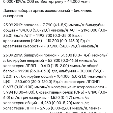
0,000×109/л; СОЭ по Вестергрену – 44,000 мм/ч.
Данные лабораторных исследований – биохимия,
сыворотка
23.09.2019: глюкоза – 7,790 (4,1–5,9) ммоль/л; билирубин
общий – 104,100 (5,0–21,0) мкмоль/л; АСТ – 2196,000 (0,0–
35,0) Ед./л; АЛТ – 1492,700 (0,0–35,0) Ед./л;
креатинкиназа (КФК) – 110,300 (0,0–145,0) Ед./л;
креатинин сыворотки – 87,900 (58,0–96,0) мкмоль/л.
23.09.2019: билирубин прямой – 51,300 (0,0– 4,4) мкмоль/
л; билирубин непрямой – 52,800 (0,0–16,6) мкмоль/л;
холестерин ЛПВП – 0,610 (1,15–2,00) ммоль/л; общий
белок – 91,900 (66,0–83,0) г/л; альбумин – 38,000 (35,0–
52,0) г/л; билирубин общий – 104,100 (5,0–21,0) мкмоль/л;
ЩФ – 260,600 (30,0–120,0) Ед./л; холестерин ЛПОНП –
0,697 (0,00–1,00) ммоль/л; коэффициент атерогенности –
5,984 (0,00–4,00); С-реактивный белок (СРБ) – 8,190 (0,0–
6,0) мг/л; триглицериды – 1,520 (0–1,7) ммоль/л;
холестерин общий – 4,260 (0,00–5,20) ммоль/л;
холестерин ЛПНП – 2,953 (0,00–2,60) ммоль/л; гамма-