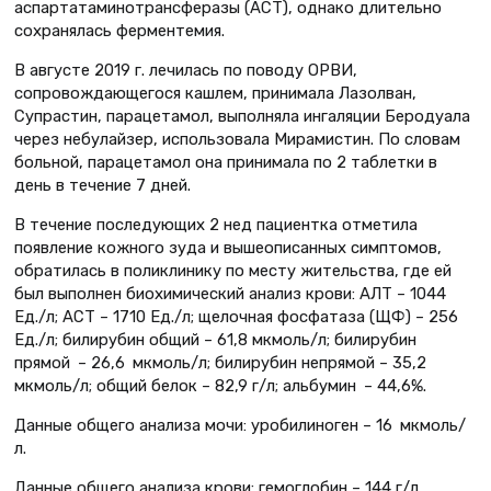
аспартатаминотрансферазы (АСТ), однако длительно
сохранялась ферментемия.
В августе 2019 г. лечилась по поводу ОРВИ,
сопровождающегося кашлем, принимала Лазолван,
Супрастин, парацетамол, выполняла ингаляции Беродуала
через небулайзер, использовала Мирамистин. По словам
больной, парацетамол она принимала по 2 таблетки в
день в течение 7 дней.
В течение последующих 2 нед пациентка отметила
появление кожного зуда и вышеописанных симптомов,
обратилась в поликлинику по месту жительства, где ей
был выполнен биохимический анализ крови: АЛТ – 1044
Ед./л; АСТ – 1710 Ед./л; щелочная фосфатаза (ЩФ) – 256
Ед./л; билирубин общий – 61,8 мкмоль/л; билирубин
прямой – 26,6 мкмоль/л; билирубин непрямой – 35,2
мкмоль/л; общий белок – 82,9 г/л; альбумин – 44,6%.
Данные общего анализа мочи: уробилиноген – 16 мкмоль/
л.
Данные общего анализа крови: гемоглобин – 144 г/л,