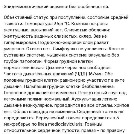
Эпидемиологический анамнез: без особенностей.
Объективный статус при поступлении: состояние средней
тяжести. Температура 36,5 °С. Кожные покровы
желтушные, высыпаний нет. Слизистые оболочки:
желтушность видимых слизистых, склер. Зев не
гиперемирован. Подкожно-жировой слой развит
умеренно. Отеков нет. Лимфоузлы не увеличены. Костно-
суставная система, мышечная система: визуально без
грубой патологии. Форма грудной клетки
нормостеническая. Дыхание через нос свободное.
Частота дыхательных движений (ЧДД) 16/мин. Обе
половины грудной клетки равномерно участвуют в акте
дыхания. Пальпация грудной клетки безболезненна.
Голосовое дрожание не изменено. Перкуторный звук над
легочными полями нормальный. Аускультация легких:
дыхание везикулярное, проводится во все отделы, хрипов
нет. Область сердца не изменена. Сердечный толчок не
определяется. Верхушечный толчок определяется в 5
межреберье по linea medioclavicularis. Границы
относительной сердечной тупости: правая – по правому