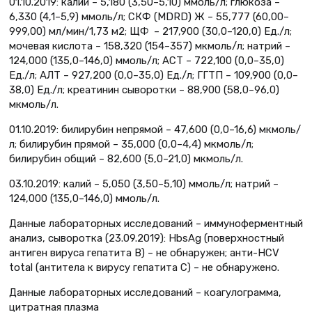
01.10.2019: калий – 5,180 (3,50–5,10) ммоль/л; глюкоза –
6,330 (4,1–5,9) ммоль/л; СКФ (MDRD) Ж – 55,777 (60,00–
999,00) мл/мин/1,73 м2; ЩФ – 217,900 (30,0–120,0) Ед./л;
мочевая кислота – 158,320 (154–357) мкмоль/л; натрий –
124,000 (135,0–146,0) ммоль/л; АСТ – 722,100 (0,0–35,0)
Ед./л; АЛТ – 927,200 (0,0–35,0) Ед./л; ГГТП – 109,900 (0,0–
38,0) Ед./л; креатинин сыворотки – 88,900 (58,0–96,0)
мкмоль/л.
01.10.2019: билирубин непрямой – 47,600 (0,0–16,6) мкмоль/
л; билирубин прямой – 35,000 (0,0–4,4) мкмоль/л;
билирубин общий – 82,600 (5,0–21,0) мкмоль/л.
03.10.2019: калий – 5,050 (3,50–5,10) ммоль/л; натрий –
124,000 (135,0–146,0) ммоль/л.
Данные лабораторных исследований – иммуноферментный
анализ, сыворотка (23.09.2019): HbsAg (поверхностный
антиген вируса гепатита В) – не обнаружен; анти-HCV
total (антитела к вирусу гепатита С) – не обнаружено.
Данные лабораторных исследований – коагулограмма,
цитратная плазма