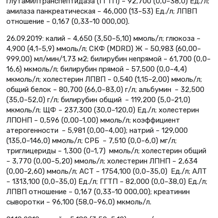
глутамилтранспептидаза (ГГТП) – 92,700 (0,0–38,0) Ед./л;
амилаза панкреатическая – 46,000 (13–53) Ед./л; ЛПВП
отношение – 0,167 (0,33–10 000,00).
26.09.2019: калий – 4,650 (3,50–5,10) ммоль/л; глюкоза –
4,900 (4,1–5,9) ммоль/л; СКФ (MDRD) Ж – 50,983 (60,00–
999,00) мл/мин/1,73 м2; билирубин непрямой – 61,700 (0,0–
16,6) мкмоль/л; билирубин прямой – 57,500 (0,0–4,4)
мкмоль/л; холестерин ЛПВП – 0,540 (1,15–2,00) ммоль/л;
общий белок – 80,700 (66,0–83,0) г/л; альбумин – 32,500
(35,0–52,0) г/л; билирубин общий – 119,200 (5,0–21,0)
мкмоль/л; ЩФ – 237,300 (30,0–120,0) Ед./л; холестерин
ЛПОНП – 0,596 (0,00–1,00) ммоль/л; коэффициент
атерогенности – 5,981 (0,00–4,00); натрий – 129,000
(135,0–146,0) ммоль/л; СРБ – 7,510 (0,0–6,0) мг/л;
триглицериды – 1,300 (0–1,7) ммоль/л; холестерин общий
– 3,770 (0,00–5,20) ммоль/л; холестерин ЛПНП – 2,634
(0,00–2,60) ммоль/л; АСТ – 1754,100 (0,0–35,0) Ед./л; АЛТ
– 1313,100 (0,0–35,0) Ед./л; ГГТП – 82,000 (0,0–38,0) Ед./л;
ЛПВП отношение – 0,167 (0,33–10 000,00); креатинин
сыворотки – 96,100 (58,0–96,0) мкмоль/л.