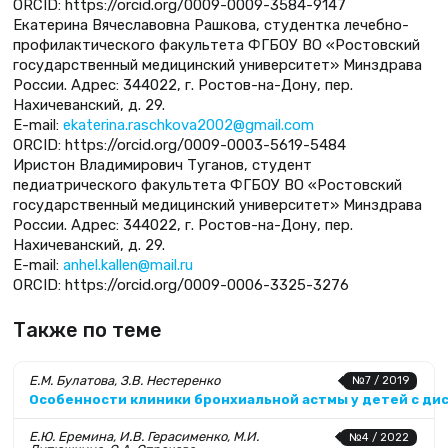
ORCID: https://orcid.org/0009-0009-3584-9147
Екатерина Вячеславовна Рашкова, студентка лечебно-
профилактического факультета ФГБОУ ВО «Ростовский
государственный медицинский университет» Минздрава
России. Адрес: 344022, г. Ростов-на-Дону, пер.
Нахичеванский, д. 29.
E-mail:
ekaterina.raschkova2002@gmail.com
ORCID: https://orcid.org/0009-0003-5619-5484
Иристон Владимирович Туганов, студент
педиатрического факультета ФГБОУ ВО «Ростовский
государственный медицинский университет» Минздрава
России. Адрес: 344022, г. Ростов-на-Дону, пер.
Нахичеванский, д. 29.
E-mail:
anhel.kallen@mail.ru
ORCID: https://orcid.org/0009-0006-3325-3276
Также по теме
Е.М. Булатова, З.В. Нестеренко
№7 / 2019
Особенности клиники бронхиальной астмы у детей с ди
Е.Ю. Еремина, И.В. Герасименко, М.И.
№4 / 2022