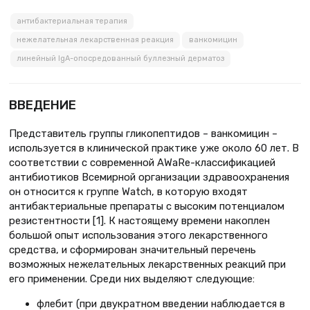
антибактериальная терапия
нежелательная лекарственная реакция
ванкомицин
линейный IgA-опосредованный буллезный дерматоз
ВВЕДЕНИЕ
Представитель группы гликопептидов – ванкомицин –
используется в клинической практике уже около 60 лет. В
соответствии с современной AWaRe-классификацией
антибиотиков Всемирной организации здравоохранения
он относится к группе Watch, в которую входят
антибактериальные препараты с высоким потенциалом
резистентности [1]. К настоящему времени накоплен
большой опыт использования этого лекарственного
средства, и сформирован значительный перечень
возможных нежелательных лекарственных реакций при
его применении. Среди них выделяют следующие:
флебит (при двукратном введении наблюдается в