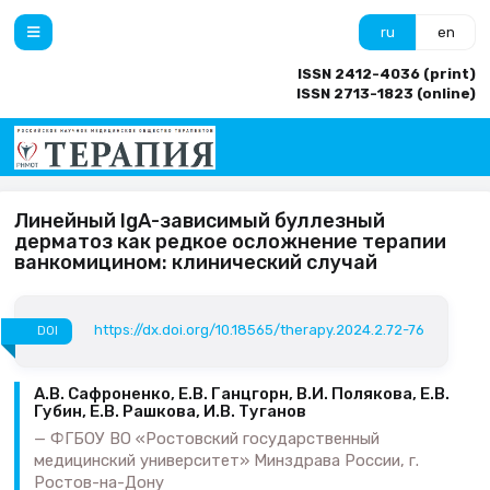
ru
en
ISSN 2412-4036 (print)
ISSN 2713-1823 (online)
Линейный IgA-зависимый буллезный
дерматоз как редкое осложнение терапии
ванкомицином: клинический случай
https://dx.doi.org/10.18565/therapy.2024.2.72-76
DOI
А.В. Сафроненко, Е.В. Ганцгорн, В.И. Полякова, Е.В.
Губин, Е.В. Рашкова, И.В. Туганов
ФГБОУ ВО «Ростовский государственный
медицинский университет» Минздрава России, г.
Ростов-на-Дону