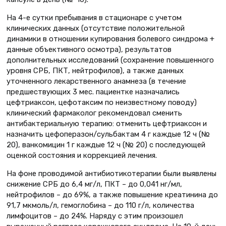
На 4-е сутки пребывания в стационаре с учетом
клинических данных (отсутствие положительной
динамики в отношении купирования болевого синдрома +
данные объективного осмотра), результатов
дополнительных исследований (сохранение повышенного
уровня СРБ, ПКТ, нейтрофилов), а также данных
уточненного лекарственного анамнеза (в течение
предшествующих 3 мес. пациентке назначались
цефтриаксон, цефотаксим по неизвестному поводу)
клинический фармаколог рекомендовал сменить
антибактериальную терапию: отменить цефтриаксон и
назначить цефоперазон/сульбактам 4 г каждые 12 ч (№
20), ванкомицин 1 г каждые 12 ч (№ 20) с последующей
оценкой состояния и коррекцией лечения.
На фоне проводимой антибиотикотерапии были выявлены
снижение СРБ до 6,4 мг/л, ПКТ – до 0,041 нг/мл,
нейтрофилов – до 69%, а также повышение креатинина до
91,7 мкмоль/л, гемоглобина – до 110 г/л, количества
лимфоцитов – до 24%. Наряду с этим произошел