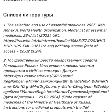
Список литературы
1. The selection and use of essential medicines 2023. Web
Annex A. World Health Organization: Model list of essential
medicines. 23rd list (2023). URL:
https://iris.who.int/bitstream/handle/10665/371090/WHO-
MHP-HPS-EML-2023.02-eng.pdf?sequence=1 (date of
access – 26.02.2024).
2. Государственный реестр лекарственных средств
Минздрава России. Инструкции к лекарственным
препаратам с МНН ванкомицин. Доступ:
https://grls.rosminzdrav.ru/GRLS.aspx?
RegNumber=&MnnR=ванкомицин&lf=&TradeNmR=&OwnerN
ame=&MnfOrg=&MnfOrgCountry=&isfs=0&regtype=1%2c6&p
ageSize=10&order=Registered&orderType=desc&pageNum=1
(дата обращения – 26.02.2024). (State register of
medicines of the Ministry of Healthcare of Russia.
Instructions for medicinal products with the INN