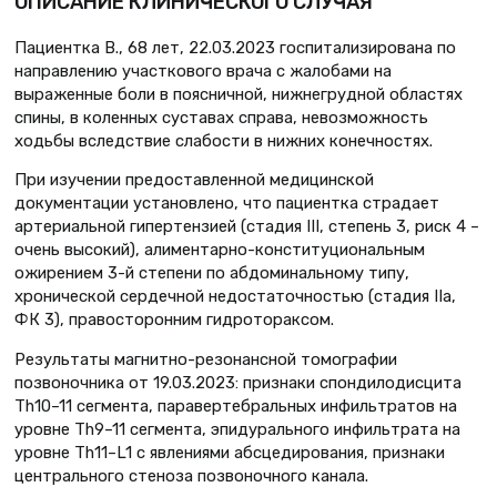
ОПИСАНИЕ КЛИНИЧЕСКОГО СЛУЧАЯ
Пациентка В., 68 лет, 22.03.2023 госпитализирована по
направлению участкового врача с жалобами на
выраженные боли в поясничной, нижнегрудной областях
спины, в коленных суставах справа, невозможность
ходьбы вследствие слабости в нижних конечностях.
При изучении предоставленной медицинской
документации установлено, что пациентка страдает
артериальной гипертензией (стадия III, степень 3, риск 4 –
очень высокий), алиментарно-конституциональным
ожирением 3-й степени по абдоминальному типу,
хронической сердечной недостаточностью (стадия IIа,
ФК 3), правосторонним гидротораксом.
Результаты магнитно-резонансной томографии
позвоночника от 19.03.2023: признаки спондилодисцита
Th10–11 сегмента, паравертебральных инфильтратов на
уровне Th9–11 сегмента, эпидурального инфильтрата на
уровне Th11–L1 с явлениями абсцедирования, признаки
центрального стеноза позвоночного канала.