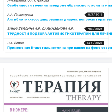
Литюшкина, О.А. Строкова
Особенности течения псевдомембранозного колита у п
А.А. Плоскирева
№3 / 2016
Антибиотик-ассоциированная диарея: вопросы терапев
ЗИННАТУЛЛИНА А.Р., САЛИМЗЯНОВА А.Р.
№3 / 2023
ТРУДНОСТИ ПОДБОРА АНТИБИОТИКОТЕРАПИИ ДЛЯ ЛЕЧЕН
С.А. Бернс
№8 / 2025
Применение N-ацетилцистеина при кашле на фоне сезо