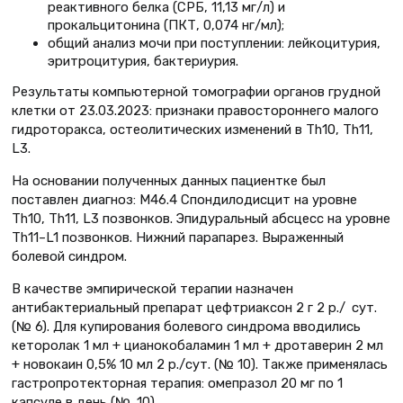
реактивного белка (СРБ, 11,13 мг/л) и
прокальцитонина (ПКТ, 0,074 нг/мл);
общий анализ мочи при поступлении: лейкоцитурия,
эритроцитурия, бактериурия.
Результаты компьютерной томографии органов грудной
клетки от 23.03.2023: признаки правостороннего малого
гидроторакса, остеолитических изменений в Th10, Th11,
L3.
На основании полученных данных пациентке был
поставлен диагноз: М46.4 Спондилодисцит на уровне
Th10, Th11, L3 позвонков. Эпидуральный абсцесс на уровне
Th11–L1 позвонков. Нижний парапарез. Выраженный
болевой синдром.
В качестве эмпирической терапии назначен
антибактериальный препарат цефтриаксон 2 г 2 р./ сут.
(№ 6). Для купирования болевого синдрома вводились
кеторолак 1 мл + цианокобаламин 1 мл + дротаверин 2 мл
+ новокаин 0,5% 10 мл 2 р./сут. (№ 10). Также применялась
гастропротекторная терапия: омепразол 20 мг по 1
капсуле в день (№ 10).