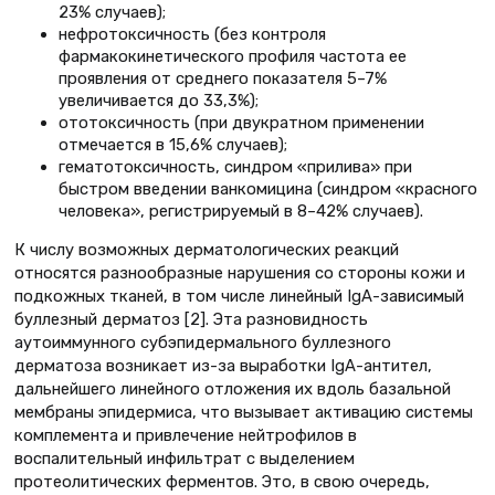
23% случаев);
нефротоксичность (без контроля
фармакокинетического профиля частота ее
проявления от среднего показателя 5–7%
увеличивается до 33,3%);
ототоксичность (при двукратном применении
отмечается в 15,6% случаев);
гематотоксичность, синдром «прилива» при
быстром введении ванкомицина (синдром «красного
человека», регистрируемый в 8–42% случаев).
К числу возможных дерматологических реакций
относятся разнообразные нарушения со стороны кожи и
подкожных тканей, в том числе линейный IgА-зависимый
буллезный дерматоз [2]. Эта разновидность
аутоиммунного суб­эпидермального буллезного
дерматоза возникает из-за выработки IgA-антител,
дальнейшего линейного отложения их вдоль базальной
мембраны эпидермиса, что вызывает активацию системы
комплемента и привлечение нейтрофилов в
воспалительный инфильтрат с выделением
протеолитических ферментов. Это, в свою очередь,