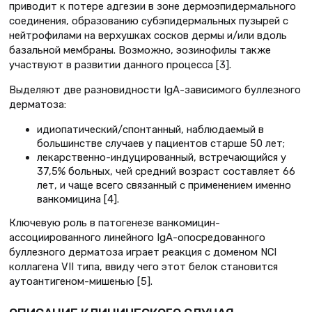
приводит к потере адгезии в зоне дермоэпидермального
соединения, образованию субэпидермальных пузырей с
нейтрофилами на верхушках сосков дермы и/или вдоль
базальной мембраны. Возможно, эозинофилы также
участвуют в развитии данного процесса [3].
Выделяют две разновидности IgA-зависимого буллезного
дерматоза:
идиопатический/спонтанный, наблюдаемый в
большинстве случаев у пациентов старше 50 лет;
лекарственно-индуцированный, встречающийся у
37,5% больных, чей средний возраст составляет 66
лет, и чаще всего связанный с применением именно
ванкомицина [4].
Ключевую роль в патогенезе ванкомицин-
ассоциированного линейного IgA-опосредованного
буллезного дерматоза играет реакция с доменом NCl
коллагена VII типа, ввиду чего этот белок становится
аутоантигеном-мишенью [5].