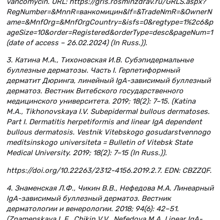
vancomycin. URL: https://grls.rosminzdrav.ru/GRLS.aspx?
RegNumber=&MnnR=ванкомицин&lf=&TradeNmR=&OwnerN
ame=&MnfOrg=&MnfOrgCountry=&isfs=0&regtype=1%2c6&p
ageSize=10&order=Registered&orderType=desc&pageNum=1
(date of access – 26.02.2024) (In Russ.)).
3. Катина М.А., Тихоновская И.В. Субэпидермальные
буллезные дерматозы. Часть I. Герпетиформный
дерматит Дюринга, линейный IgA-зависимый буллезный
дерматоз. Вестник Витебского государственного
медицинского университета. 2019; 18(2): 7–15. (Katina
M.A., Tikhonovskaya I.V. Subepidermal bullous dermatoses.
Part I. Dermatitis herpetiformis and linear IgA dependent
bullous dermatosis. Vestnik Vitebskogo gosudarstvennogo
meditsinskogo universiteta = Bulletin of Vitebsk State
Medical University. 2019; 18(2): 7–15 (In Russ.)).
https://doi.org/10.22263/2312-4156.2019.2.7. EDN: CBZZQF.
4. Знаменская Л.Ф., Чикин В.В., Нефедова М.А. Линеарный
IgA-зависимый буллезный дерматоз. Вестник
дерматологии и венерологии. 2018; 94(6): 42–51.
(Znamenskaya L.F., Chikin V.V., Nefedova M.A. Linear IgA-