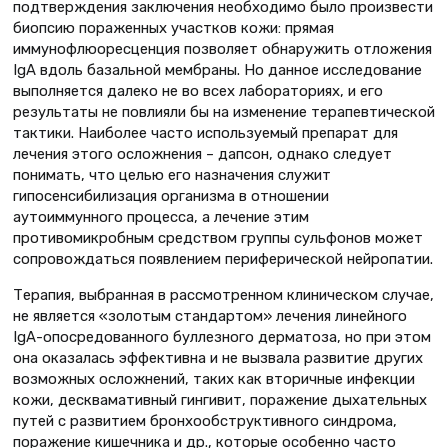
подтверждения заключения необходимо было произвести
биопсию пораженных участков кожи: прямая
иммунофлюоресценция позволяет обнаружить отложения
IgA вдоль базальной мембраны. Но данное исследование
выполняется далеко не во всех лабораториях, и его
результаты не повлияли бы на изменение терапевтической
тактики. Наиболее часто используемый препарат для
лечения этого осложнения – дапсон, однако следует
понимать, что целью его назначения служит
гипосенсибилизация организма в отношении
аутоиммунного процесса, а лечение этим
противомикробным средством группы сульфонов может
сопровождаться появлением периферической нейропатии.
Терапия, выбранная в рассмотренном клиническом случае,
не является «золотым стандартом» лечения линейного
IgA-опосредованного буллезного дерматоза, но при этом
она оказалась эффективна и не вызвала развитие других
возможных осложнений, таких как вторичные инфекции
кожи, десквамативный гингивит, поражение дыхательных
путей с развитием бронхообструктивного синдрома,
поражение кишечника и др., которые особенно часто