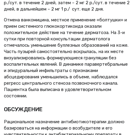
р./сут. в течение 2 дней, затем – 2 мг 2 р./сут. в течение 2
дней, в дальнейшем – 2 мг 1 р./ сут. еще 2 дня.
Отмена ванкомицина, местное применение «болтушки» и
прием системного глюкокортикоида оказали
положительное действие на течение дерматоза. На 3-и
сутки при повторной консультации дерматолога
отмечалось уменьшение буллезных образований на коже.
Часть пузырей самостоятельно вскрылась, на их месте
визуализировались формирующиеся грануляции без
воспалительных явлений. В динамике паравертебральные
и эпидуральный инфильтраты с признаками
абсцедирования уменьшились в объеме, наблюдался
регресс центрального стеноза позвоночного канала.
Пациентка была выписана в удовлетворительном
состоянии.
ОБСУЖДЕНИЕ
Рациональное назначение антибиотикотерапии должно
базироваться на информации о возбудителе и его
чувствительности к антибактериальному препарату в