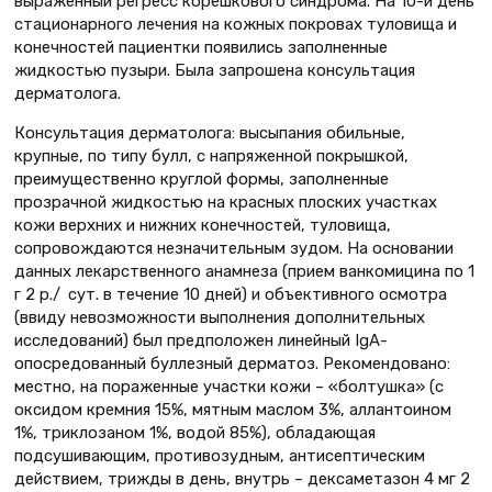
выраженный регресс корешкового синдрома. На 10-й день
стационарного лечения на кожных покровах туловища и
конечностей пациентки появились заполненные
жидкостью пузыри. Была запрошена консультация
дерматолога.
Консультация дерматолога: высыпания обильные,
крупные, по типу булл, с напряженной покрышкой,
преимущественно круглой формы, заполненные
прозрачной жидкостью на красных плоских участках
кожи верхних и нижних конечностей, туловища,
сопровождаются незначительным зудом. На основании
данных лекарственного анамнеза (прием ванкомицина по 1
г 2 р./ сут. в течение 10 дней) и объективного осмотра
(ввиду невозможности выполнения дополнительных
исследований) был предположен линейный IgA-
опосредованный буллезный дерматоз. Рекомендовано:
местно, на пораженные участки кожи – «болтушка» (с
оксидом кремния 15%, мятным маслом 3%, аллантоином
1%, триклозаном 1%, водой 85%), обладающая
подсушивающим, противозудным, антисептическим
действием, трижды в день, внутрь – дексаметазон 4 мг 2