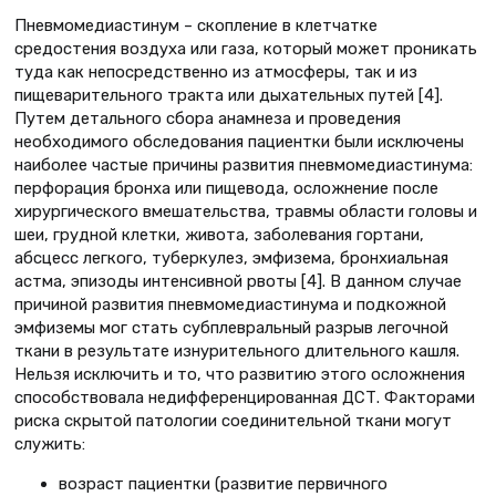
Пневмомедиастинум – скопление в клетчатке
средостения воздуха или газа, который может проникать
туда как непосредственно из атмосферы, так и из
пищеварительного тракта или дыхательных путей [4].
Путем детального сбора анамнеза и проведения
необходимого обследования пациентки были исключены
наиболее частые причины развития пневмомедиастинума:
перфорация бронха или пищевода, осложнение после
хирургического вмешательства, травмы области головы и
шеи, грудной клетки, живота, заболевания гортани,
абсцесс легкого, туберкулез, эмфизема, бронхиальная
астма, эпизоды интенсивной рвоты [4]. В данном случае
причиной развития пневмомедиастинума и подкожной
эмфиземы мог стать субплевральный разрыв легочной
ткани в результате изнурительного длительного кашля.
Нельзя исключить и то, что развитию этого осложнения
способствовала недифференцированная ДСТ. Факторами
риска скрытой патологии соединительной ткани могут
служить:
возраст пациентки (развитие первичного