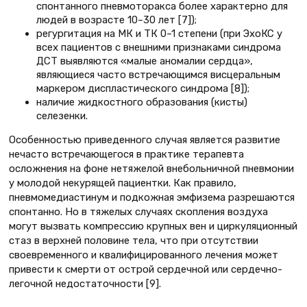
спонтанного пневмоторакса более характерно для
людей в возрасте 10–30 лет [7]);
регургитация на МК и ТК 0–1 степени (при ЭхоКС у
всех пациентов с внешними признаками синдрома
ДСТ выявляются «малые аномалии сердца»,
являющиеся часто встречающимся висцеральным
маркером диспластического синдрома [8]);
наличие жидкостного образования (кисты)
селезенки.
Особенностью приведенного случая является развитие
нечасто встречающегося в практике терапевта
осложнения на фоне нетяжелой внебольничной пневмонии
у молодой некурящей пациентки. Как правило,
пневмомедиастинум и подкожная эмфизема разрешаются
спонтанно. Но в тяжелых случаях скопления воздуха
могут вызвать компрессию крупных вен и циркуляционный
стаз в верхней половине тела, что при отсутствии
своевременного и квалифицированного лечения может
привести к смерти от острой сердечной или сердечно-
легочной недостаточности [9].