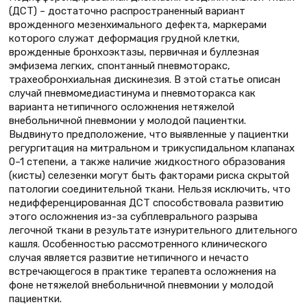
(ДСТ) – достаточно распространенный вариант
врожденного мезенхимального дефекта, маркерами
которого служат деформация грудной клетки,
врожденные бронхоэктазы, первичная и буллезная
эмфизема легких, спонтанный пневмоторакс,
трахеобронхиальная дискинезия. В этой статье описан
случай пневмомедиастинума и пневмоторакса как
варианта нетипичного осложнения нетяжелой
внебольничной пневмонии у молодой пациентки.
Выдвинуто предположение, что выявленные у пациентки
регургитация на митральном и трикуспидальном клапанах
0–1 степени, а также наличие жидкостного образования
(кисты) селезенки могут быть факторами риска скрытой
патологии соединительной ткани. Нельзя исключить, что
недифференцированная ДСТ способствовала развитию
этого осложнения из-за субплеврального разрыва
легочной ткани в результате изнурительного длительного
кашля. Особенностью рассмотренного клинического
случая является развитие нетипичного и нечасто
встречающегося в практике терапевта осложнения на
фоне нетяжелой внебольничной пневмонии у молодой
пациентки.