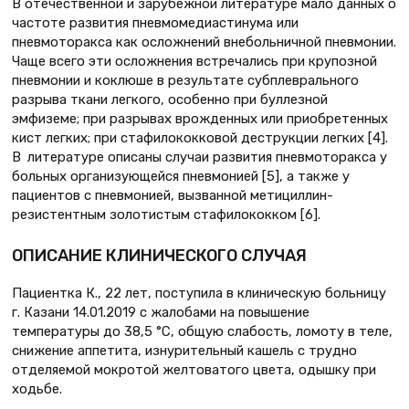
В отечественной и зарубежной литературе мало данных о
частоте развития пневмомедиастинума или
пневмоторакса как осложнений внебольничной пневмонии.
Чаще всего эти осложнения встречались при крупозной
пневмонии и коклюше в результате субплеврального
разрыва ткани легкого, особенно при буллезной
эмфиземе; при разрывах врожденных или приобретенных
кист легких; при стафилококковой деструкции легких [4].
В литературе описаны случаи развития пневмоторакса у
больных организующейся пневмонией [5], а также у
пациентов с пневмонией, вызванной метициллин-
резистентным золотистым стафилококком [6].
ОПИСАНИЕ КЛИНИЧЕСКОГО СЛУЧАЯ
Пациентка К., 22 лет, поступила в клиническую больницу
г. Казани 14.01.2019 с жалобами на повышение
температуры до 38,5 °С, общую слабость, ломоту в теле,
снижение аппетита, изнурительный кашель с трудно
отделяемой мокротой желтоватого цвета, одышку при
ходьбе.