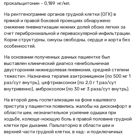
прокальцитонин – 0,189 нг/мл.
На рентгенограмме органов грудной клетки (ОГК) в
прямой и правой боковой проекциях обнаружено
снижение пневматизации нижних долей обоих легких за
счет перибронхиальной и периваскулярной инфильтрации.
Корни структурны, синусы свободны, сердце и аорта без
особенностей.
На основании полученных данных пациентке был
выставлен клинический диагноз «внебольничная
двусторонняя нижнедолевая пневмония, средней степени
тяжести». Назначена терапия азитромицином (по 500 мг 1
раз/сут внутрь), цефтриаксоном (по 2,0 г 1 раз/сут
внутривенно), амброксолом (по 30 мг 3 раза/сут внутрь).
На второй день госпитализации на фоне кашлевого
приступа у пациентки появились жалобы на дискомфорт в
области шеи, незначительное усиление одышки при
ходьбе, колюще-ноющую боль в правой половине грудной
клетки при дыхании. Пальпаторно в области шеи и
верхней части грудной клетки, в над- и подключичных