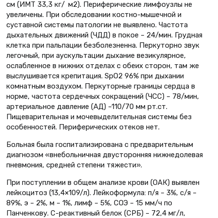
см (ИМТ 33,3 кг/ м2). Периферические лимфоузлы не
увеличены. При обследовании костно-мышечной и
суставной системы патологии не выявлено. Частота
дыхательных движений (ЧДД) в покое – 24/мин. Грудная
клетка при пальпации безболезненна. Перкуторно звук
легочный, при аускультации дыхание везикулярное,
ослабленное в нижних отделах с обеих сторон, там же
выслушивается крепитация. SpO2 96% при дыхании
комнатным воздухом. Перкуторные границы сердца в
норме, частота сердечных сокращений (ЧСС) – 78/мин,
артериальное давление (АД) –110/70 мм рт.ст.
Пищеварительная и мочевыделительная системы без
особенностей. Периферических отеков нет.
Больная была госпитализирована с предварительным
диагнозом «внебольничная двусторонняя нижнедолевая
пневмония, средней степени тяжести».
При поступлении в общем анализе крови (ОАК) выявлен
лейкоцитоз (13,4×109/л). Лейкоформула: п/я – 3%, с/я –
89%, э – 2%, м – 1%, лимф – 5%, СОЭ – 15 мм/ч по
Панченкову. C-реактивный белок (СРБ) – 72,4 мг/л,