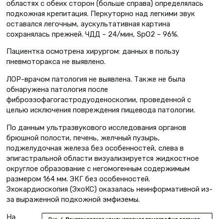
областях с обеих сторон (больше справа) определялась
подкожная крепитация. Перкуторно над легкими звук
оставался легочным, аускультативная картина
сохранялась прежней. ЧДД – 24/мин, SpO2 – 96%.
Пациентка осмотрена хирургом: данных в пользу
пневмоторакса не выявлено.
ЛОР-врачом патология не выявлена. Также не была
обнаружена патология после
фиброэзофагогастродуоденоскопии, проведенной с
целью исключения повреждения пищевода патологии.
По данным ультразвукового исследования органов
брюшной полости, печень, желчный пузырь,
поджелудочная железа без особенностей, слева в
эпигастральной области визуализируется жидкостное
округлое образование с негомогенным содержимым
размером 164 мм. ЭКГ без особенностей.
Эхокардиоскопия (ЭхоКС) оказалась неинформативной из-
за выраженной подкожной эмфиземы.
На