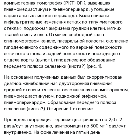
компьютерная томография (РКТ) ОГК, выявившая
пневмомедиастинум и пневмоперикард, утолщение
париетальных листков перикарда. Были описаны
инфильтративные изменения легких по типу «матового
стекла», подкожная эмфизема грудной клетки, мягких
тканей спины и плеч. Отмечен свободный газ в
спинномозговом канале, плевральной полости, скопление
гиподенсивного содержимого по верхней поверхности
легочного ствола и задней поверхности восходящего
отдела аорты (выпот), гиподенсивное образование
переднего полюса селезенки (киста?) (рис. 1).
На основании полученных данных был скорректирован
диагноз: «внебольничная двусторонняя пневмония
средней степени тяжести, осложненная пневмотораксом,
пневмомедиастинумом, подкожной эмфиземой,
пневмоперикардом. Образование переднего полюса
селезенки (киста?). Ожирение I степени».
Проведена коррекция терапии: цефтриаксон по 2,0 г 2
раза/сут внутривенно, азитромицин по 500 мг 1 раз/сут
внутривенно. На фоне лечения на пятый день