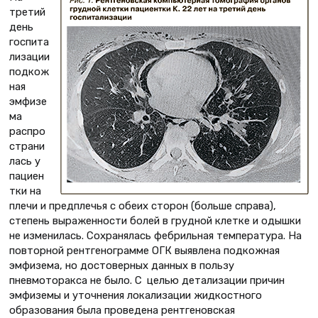
третий
день
госпита
лизации
подкож
ная
эмфизе
ма
распро
страни
лась у
пациен
тки на
плечи и предплечья с обеих сторон (больше справа),
степень выраженности болей в грудной клетке и одышки
не изменилась. Сохранялась фебрильная температура. На
повторной рентгенограмме ОГК выявлена подкожная
эмфизема, но достоверных данных в пользу
пневмоторакса не было. С целью детализации причин
эмфиземы и уточнения локализации жидкостного
образования была проведена рентгеновская