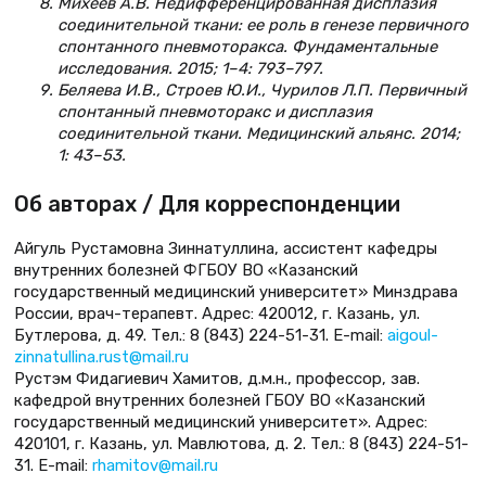
Михеев А.В. Недифференцированная дисплазия
соединительной ткани: ее роль в генезе первичного
спонтанного пневмоторакса. Фундаментальные
исследования. 2015; 1–4: 793–797.
Беляева И.В., Строев Ю.И., Чурилов Л.П. Первичный
спонтанный пневмоторакс и дисплазия
соединительной ткани. Медицинский альянс. 2014;
1: 43–53.
Об авторах / Для корреспонденции
Айгуль Рустамовна Зиннатуллина, ассистент кафедры
внутренних болезней ФГБОУ ВО «Казанский
государственный медицинский университет» Минздрава
России, врач-терапевт. Адрес: 420012, г. Казань, ул.
Бутлерова, д. 49. Тел.: 8 (843) 224-51-31. E-mail:
aigoul-
zinnatullina.rust@mail.ru
Рустэм Фидагиевич Хамитов, д.м.н., профессор, зав.
кафедрой внутренних болезней ГБОУ ВО «Казанский
государственный медицинский университет». Адрес:
420101, г. Казань, ул. Мавлютова, д. 2. Тел.: 8 (843) 224-51-
31. E-mail:
rhamitov@mail.ru