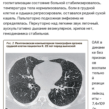
госпитализации состояние больной стабилизировалось,
температура тела нормализовалась, боли в грудной
клетке и одышка регрессировали, оставался редкий сухой
кашель. Пальпаторно подкожная эмфизема не
определялась. Перкуторно над легкими звук легочный,
аускультативно дыхание везикулярное, хрипов нет,
гемодинамика стабильная.
ОАК в
динами
ке без
признак
ов
воспали
тельно
й
реакци
и:
лейкоц
иты –
7,4×109
/л;