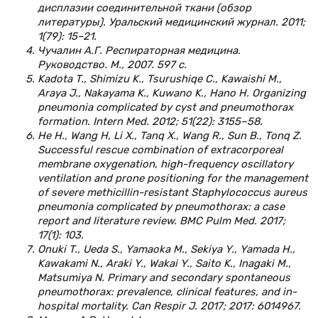
дисплазии соединительной ткани (обзор
литературы). Уральский медицинский журнал. 2011;
1(79): 15–21.
Чучалин А.Г. Респираторная медицина.
Руководство. М., 2007. 597 с.
Kadota T., Shimizu K., Tsurushiqe C., Kawaishi M.,
Araya J., Nakayama K., Kuwano K., Hano H. Organizing
pneumonia complicated by cyst and pneumothorax
formation. Intern Med. 2012; 51(22): 3155–58.
He H., Wang H, Li X., Tanq X., Wang R., Sun B., Tonq Z.
Successful rescue combination of extracorporeal
membrane oxygenation, high-frequency oscillatory
ventilation and prone positioning for the management
of severe methicillin-resistant Staphylococcus aureus
pneumonia complicated by pneumothorax: a case
report and literature review. BMC Pulm Med. 2017;
17(1): 103.
Onuki T., Ueda S., Yamaoka M., Sekiya Y., Yamada H.,
Kawakami N., Araki Y., Wakai Y., Saito K., Inagaki M.,
Matsumiya N. Primary and secondary spontaneous
pneumothorax: prevalence, clinical features, and in-
hospital mortality. Can Respir J. 2017; 2017: 6014967.