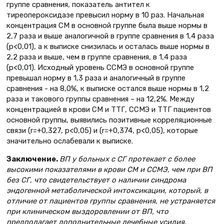
группе сравнения, показатель антител к
тиреопероксидазе превысил норму в 10 раз. Начальная
концентрация СМ в основной группе была выше нормы в
2,7 раза и выше аналогичной в группе сравнения в 1,4 раза
(p<0,01), а к выписке снизилась и осталась выше нормы в
2,2 раза и выше, чем в группе сравнения, в 1,4 раза
(p<0,01). Исходный уровень ССМЭ в основной группе
превышал норму в 1,3 раза и аналогичный в группе
сравнения - на 8,0%, к выписке остался выше нормы в 1,2
раза и такового группы сравнения – на 12,2%. Между
концентрацией в крови СМ и ТТГ, ССМЭ и ТТГ пациентов
основной группы, выявились позитивные корреляционные
связи (r=+0,327, p<0,05) и (r=+0,374, p<0,05), которые
значительно ослабевали к выписке.
Заключение.
ВП у больных с СГ протекает с более
высокими показателями в крови СМ и ССМЭ, чем при ВП
без СГ, что свидетельствует о наличии синдрома
эндогенной метаболической интоксикации, который, в
отличие от пациентов группы сравнения, не устраняется
при клиническом выздоровлении от ВП, что
предполагает дополнительные лечебные усилия.