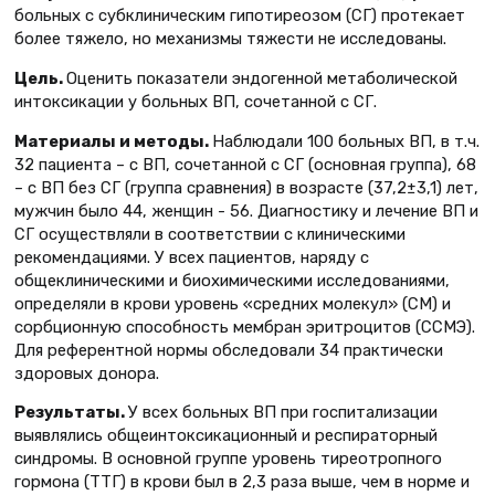
больных с субклиническим гипотиреозом (СГ) протекает
более тяжело, но механизмы тяжести не исследованы.
Цель.
Оценить показатели эндогенной метаболической
интоксикации у больных ВП, сочетанной с СГ.
Материалы и методы.
Наблюдали 100 больных ВП, в т.ч.
32 пациента – с ВП, сочетанной с СГ (основная группа), 68
– с ВП без СГ (группа сравнения) в возрасте (37,2±3,1) лет,
мужчин было 44, женщин - 56. Диагностику и лечение ВП и
СГ осуществляли в соответствии с клиническими
рекомендациями. У всех пациентов, наряду с
общеклиническими и биохимическими исследованиями,
определяли в крови уровень «средних молекул» (СМ) и
сорбционную способность мембран эритроцитов (ССМЭ).
Для референтной нормы обследовали 34 практически
здоровых донора.
Результаты.
У всех больных ВП при госпитализации
выявлялись общеинтоксикационный и респираторный
синдромы. В основной группе уровень тиреотропного
гормона (ТТГ) в крови был в 2,3 раза выше, чем в норме и