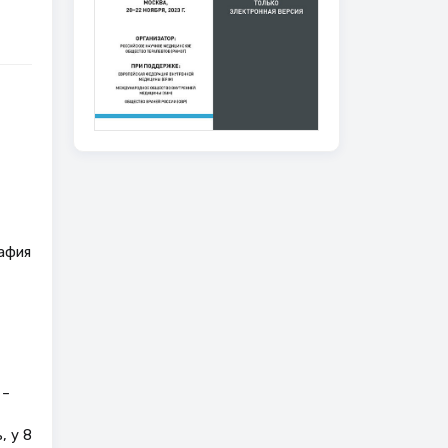
афия
 –
, у 8