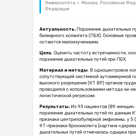
Университета, г. Москва, Российская Фед
Федерация
Актуальность.
Поражение дыхательных пу
билиарного холангита (ПБХ). Основные про
остаются малоизученными.
Цель
. Оценить частоту встречаемости, ос
поражения дыхательных путей при ПБХ.
Материал и методы
. В одноцентровое ко
сопутствующей системной аутоиммунной па
высокого разрешения (КТ ВР) органов грудн
проводился с использованием метода хи-к
логистической регрессии.
Результаты.
Из 93 пациентов (89 женщин; 
поражение дыхательных путей по данным КТ О
признаки центрилобулярной эмфиземы, у 5 (
КТ-признаки бронхиолита (картина «дерева 
дыхательных путей отмечалась одышка при ф