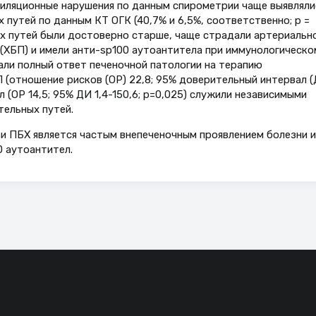
нтиляционные нарушения по данным спирометрии чаще выявляли
путей по данным КТ ОГК (40,7% и 6,5%, соответственно; p =
х путей были достоверно старше, чаще страдали артериальн
 (ХБП) и имели анти-sp100 аутоантитела при иммунологическо
ли полный ответ печеночной патологии на терапию
 (отношение рисков (ОР) 22,8; 95% доверительный интервал (
л (ОР 14,5; 95% ДИ 1,4-150,6; p=0,025) служили независимыми
ельных путей.
и ПБХ является частым внепеченочным проявлением болезни и
0 аутоантител.