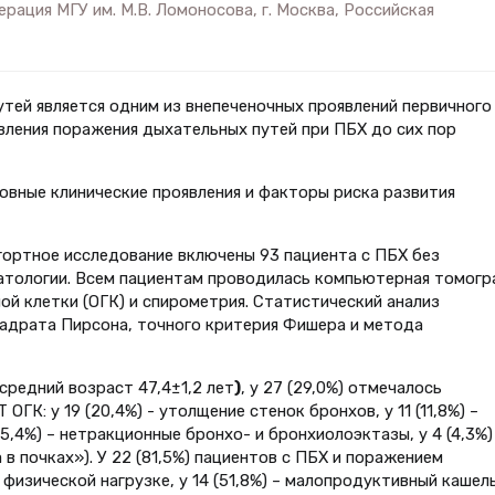
ерация МГУ им. М.В. Ломоносова, г. Москва, Российская
тей является одним из внепеченочных проявлений первичного
явления поражения дыхательных путей при ПБХ до сих пор
новные клинические проявления и факторы риска развития
гортное исследование включены 93 пациента с ПБХ без
тологии. Всем пациентам проводилась компьютерная томогр
ой клетки (ОГК) и спирометрия. Статистический анализ
вадрата Пирсона, точного критерия Фишера и метода
средний возраст 47,4±1,2 лет
)
, у 27 (29,0%) отмечалось
ГК: у 19 (20,4%) - утолщение стенок бронхов, у 11 (11,8%) –
5,4%) – нетракционные бронхо- и бронхиолоэктазы, у 4 (4,3%)
в почках»). У 22 (81,5%) пациентов с ПБХ и поражением
изической нагрузке, у 14 (51,8%) – малопродуктивный кашель