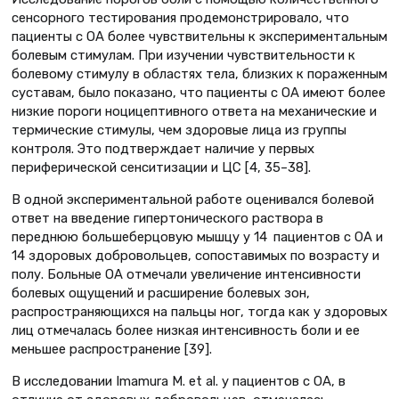
сенсорного тестирования продемонстрировало, что
пациенты с ОА более чувствительны к экспериментальным
болевым стимулам. При изучении чувствительности к
болевому стимулу в областях тела, близких к пораженным
суставам, было показано, что пациенты с ОА имеют более
низкие пороги ноцицептивного ответа на механические и
термические стимулы, чем здоровые лица из группы
контроля. Это подтверждает наличие у первых
периферической сенситизации и ЦС [4, 35–38].
В одной экспериментальной работе оценивался болевой
ответ на введение гипертонического раствора в
переднюю большеберцовую мышцу у 14 пациентов с ОА и
14 здоровых добровольцев, сопоставимых по возрасту и
полу. Больные ОА отмечали увеличение интенсивности
болевых ощущений и расширение болевых зон,
распространяющихся на пальцы ног, тогда как у здоровых
лиц отмечалась более низкая интенсивность боли и ее
меньшее распространение [39].
В исследовании Imamura М. et al. у пациентов с ОА, в