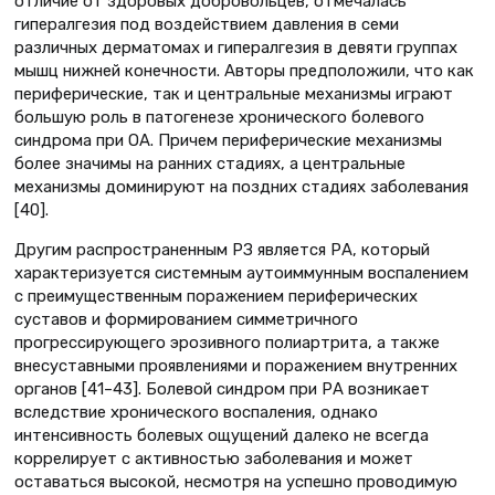
отличие от здоровых добровольцев, отмечалась
гипералгезия под воздействием давления в семи
различных дерматомах и гипералгезия в девяти группах
мышц нижней конечности. Авторы предположили, что как
периферические, так и центральные механизмы играют
большую роль в патогенезе хронического болевого
синдрома при ОА. Причем периферические механизмы
более значимы на ранних стадиях, а центральные
механизмы доминируют на поздних стадиях заболевания
[40].
Другим распространенным РЗ является РА, который
характеризуется системным аутоиммунным воспалением
с преимущественным поражением периферических
суставов и формированием симметричного
прогрессирующего эрозивного полиартрита, а также
внесуставными проявлениями и поражением внутренних
органов [41–43]. Болевой синдром при РА возникает
вследствие хронического воспаления, однако
интенсивность болевых ощущений далеко не всегда
коррелирует с активностью заболевания и может
оставаться высокой, несмотря на успешно проводимую