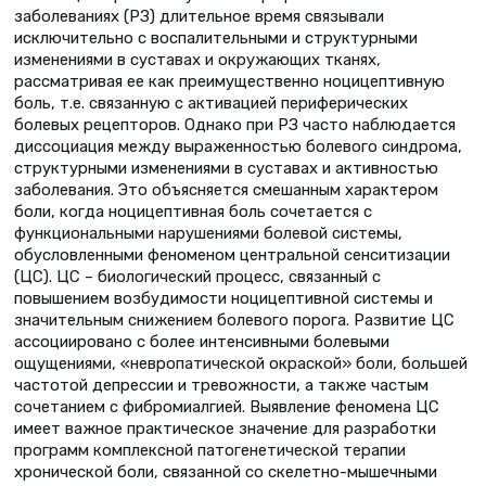
заболеваниях (РЗ) длительное время связывали
исключительно с воспалительными и структурными
изменениями в суставах и окружающих тканях,
рассматривая ее как преимущественно ноцицептивную
боль, т.е. связанную с активацией периферических
болевых рецепторов. Однако при РЗ часто наблюдается
диссоциация между выраженностью болевого синдрома,
структурными изменениями в суставах и активностью
заболевания. Это объясняется смешанным характером
боли, когда ноцицептивная боль сочетается с
функциональными нарушениями болевой системы,
обусловленными феноменом центральной сенситизации
(ЦС). ЦС – биологический процесс, связанный с
повышением возбудимости ноцицептивной системы и
значительным снижением болевого порога. Развитие ЦС
ассоциировано с более интенсивными болевыми
ощущениями, «невропатической окраской» боли, большей
частотой депрессии и тревожности, а также частым
сочетанием с фибромиалгией. Выявление феномена ЦС
имеет важное практическое значение для разработки
программ комплексной патогенетической терапии
хронической боли, связанной со скелетно-мышечными