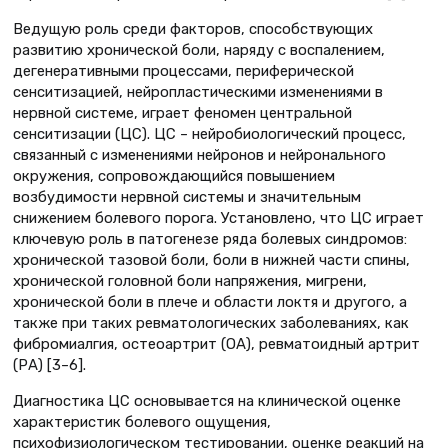
Ведущую роль среди факторов, способствующих
развитию хронической боли, наряду с воспалением,
дегенеративными процессами, периферической
сенситизацией, нейропластическими изменениями в
нервной системе, играет феномен центральной
сенситизации (ЦС). ЦС – нейробио­логический процесс,
связанный с изменениями нейронов и нейронального
окружения, сопровождающийся повышением
возбудимости нервной системы и значительным
снижением болевого порога. Установлено, что ЦС играет
ключевую роль в патогенезе ряда болевых синдромов:
хронической тазовой боли, боли в нижней части спины,
хронической головной боли напряжения, мигрени,
хронической боли в плече и области локтя и другого, а
также при таких ревматологических заболеваниях, как
фибромиалгия, остеоартрит (ОА), ревматоидный артрит
(РА) [3–6].
Диагностика ЦС основывается на клинической оценке
характеристик болевого ощущения,
психофизиологическом тестировании, оценке реакций на