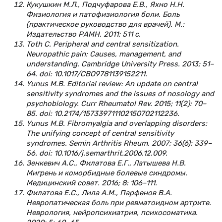
Кукушкин М.Л., Подчуфарова Е.В., Яхно Н.Н.
Физиология и патофизиология боли. Боль
(практическое руководство для врачей). М.:
Издательство РАМН. 2011; 511 с.
Toth C. Peripheral and central sensitization.
Neuropathic pain: Causes, management, and
understanding. Cambridge University Press. 2013; 51–
64. doi: 10.1017/CBO9781139152211.
Yunus M.B. Editorial review: An update on central
sensitivity syndromes and the issues of nosology and
psychobiology. Curr Rheumatol Rev. 2015; 11(2): 70–
85. doi: 10.2174/157339711102150702112236.
Yunus M.B. Fibromyalgia and overlapping disorders:
The unifying concept of central sensitivity
syndromes. Semin Arthritis Rheum. 2007; 36(6): 339–
56. doi: 10.1016/j.semarthrit.2006.12.009.
Зенкевич А.С., Филатова Е.Г., Латышева Н.В.
Мигрень и коморбидные болевые синдромы.
Медицинский совет. 2016; 8: 106–111.
Филатова Е.С., Лила А.М., Парфенов В.А.
Невропатическая боль при ревматоидном артрите.
Неврология, нейропсихиатрия, психосоматика.