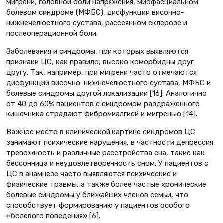
мигрени, головной боли напряжения, миофасциальном
болевом синдроме (МФБС), дисфункции височно-
нижнечелюстного сустава, рассеянном склерозе и
послеоперационной боли.
Заболевания и синдромы, при которых выявляются
признаки ЦС, как правило, высоко коморбидны друг
другу. Так, например, при мигрени часто отмечаются
дисфункции височно-нижнечелюстного сустава, МФБС и
болевые синдромы другой локализации [16]. Аналогично
от 40 до 60% пациентов с синдромом раздраженного
кишечника страдают фибромиалгией и мигренью [14].
Важное место в клинической картине синдромов ЦС
занимают психические нарушения, в частности депрессия,
тревожность и различные расстройства сна, такие как
бессонница и неудовлетворенность сном. У пациентов с
ЦС в анамнезе часто выявляются психические и
физические травмы, а также более частые хронические
болевые синдромы у ближайших членов семьи, что
способствует формированию у пациентов особого
«болевого поведения» [6].