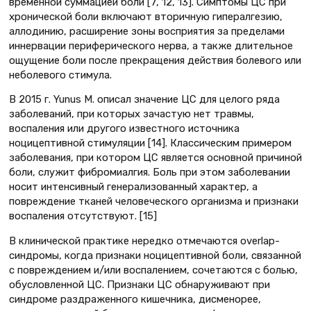
временной суммацией боли [7, 12, 13]. Симптомы ЦС при
хронической боли включают вторичную гипералгезию,
аллодинию, расширение зоны восприятия за пределами
иннервации периферического нерва, а также длительное
ощущение боли после прекращения действия болевого или
неболевого стимула.
В 2015 г. Yunus М. описал значение ЦС для целого ряда
заболеваний, при которых зачастую нет травмы,
воспаления или другого известного источника
ноцицептивной стимуляции [14]. Классическим примером
заболевания, при котором ЦС является основной причиной
боли, служит фибромиалгия. Боль при этом заболевании
носит интенсивный генерализованный характер, а
повреждение тканей человеческого организма и признаки
воспаления отсутствуют. [15]
В клинической практике нередко отмечаются overlap-
синдромы, когда признаки ноцицептивной боли, связанной
с повреждением и/или воспалением, сочетаются с болью,
обусловленной ЦС. Признаки ЦС обнаруживают при
синдроме раздраженного кишечника, дисменорее,