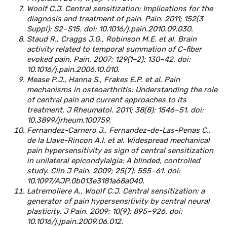
Woolf C.J. Central sensitization: Implications for the
diagnosis and treatment of pain. Pain. 2011; 152(3
Suppl): S2–S15. doi: 10.1016/j.pain.2010.09.030.
Staud R., Craggs J.G., Robinson M.E. et al. Brain
activity related to temporal summation of C-fiber
evoked pain. Pain. 2007; 129(1–2): 130–42. doi:
10.1016/j.pain.2006.10.010.
Mease P.J., Hanna S., Frakes E.P. et al. Pain
mechanisms in osteoarthritis: Understanding the role
of central pain and current approaches to its
treatment. J Rheumatol. 2011; 38(8): 1546–51. doi:
10.3899/jrheum.100759.
Fernandez-Carnero J., Fernandez-de-Las-Penas C.,
de la Llave-Rincon A.I. et al. Widespread mechanical
pain hypersensitivity as sign of central sensitization
in unilateral epicondylalgia: A blinded, controlled
study. Clin J Pain. 2009; 25(7): 555–61. doi:
10.1097/AJP.0b013e3181a68a040.
Latremoliere A., Woolf C.J. Central sensitization: a
generator of pain hypersensitivity by central neural
plasticity. J Pain. 2009; 10(9): 895–926. doi:
10.1016/j.jpain.2009.06.012.