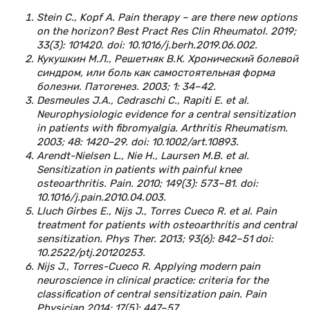
Stein C., Kopf A. Pain therapy – are there new options
on the horizon? Best Pract Res Clin Rheumatol. 2019;
33(3): 101420. doi: 10.1016/j.berh.2019.06.002.
Кукушкин М.Л., Решетняк В.К. Хронический болевой
синдром, или боль как самостоятельная форма
болезни. Патогенез. 2003; 1: 34–42.
Desmeules J.A., Cedraschi C., Rapiti E. et al.
Neurophysiologic evidence for a central sensitization
in patients with fibromyalgia. Arthritis Rheumatism.
2003; 48: 1420–29. doi: 10.1002/art.10893.
Arendt-Nielsen L., Nie H., Laursen M.B. et al.
Sensitization in patients with painful knee
osteoarthritis. Pain. 2010; 149(3): 573–81. doi:
10.1016/j.pain.2010.04.003.
Lluch Girbes E., Nijs J., Torres Cueco R. et al. Pain
treatment for patients with osteoarthritis and central
sensitization. Phys Ther. 2013; 93(6): 842–51 doi:
10.2522/ptj.20120253.
Nijs J., Torres-Cueco R. Applying modern pain
neuroscience in clinical practice: criteria for the
classification of central sensitization pain. Pain
Physician 2014; 17(5): 447–57.