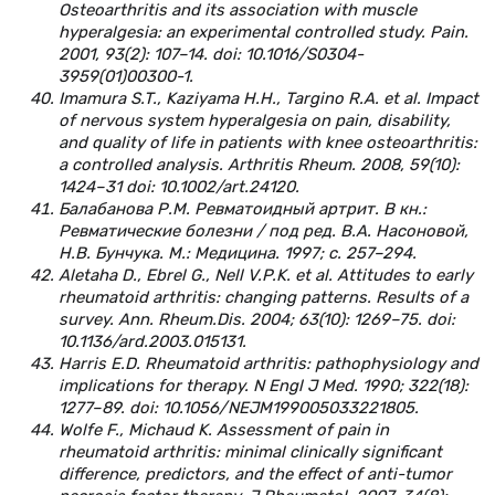
Osteoarthritis and its association with muscle
hyperalgesia: an experimental controlled study. Pain.
2001, 93(2): 107–14. doi: 10.1016/S0304-
3959(01)00300-1.
Imamura S.T., Kaziyama H.H., Targino R.A. et al. Impact
of nervous system hyperalgesia on pain, disability,
and quality of life in patients with knee osteoarthritis:
a controlled analysis. Arthritis Rheum. 2008, 59(10):
1424–31 doi: 10.1002/art.24120.
Балабанова Р.М. Ревматоидный артрит. В кн.:
Ревматические болезни / под ред. В.А. Насоновой,
Н.В. Бунчука. М.: Медицина. 1997; с. 257–294.
Aletaha D., Ebrel G., Nell V.P.K. et al. Attitudes to early
rheumatoid arthritis: changing patterns. Results of a
survey. Ann. Rheum.Dis. 2004; 63(10): 1269–75. doi:
10.1136/ard.2003.015131.
Harris E.D. Rheumatoid arthritis: pathophysiology and
implications for therapy. N Engl J Med. 1990; 322(18):
1277–89. doi: 10.1056/NEJM199005033221805.
Wolfe F., Michaud K. Assessment of pain in
rheumatoid arthritis: minimal clinically significant
difference, predictors, and the effect of anti-tumor