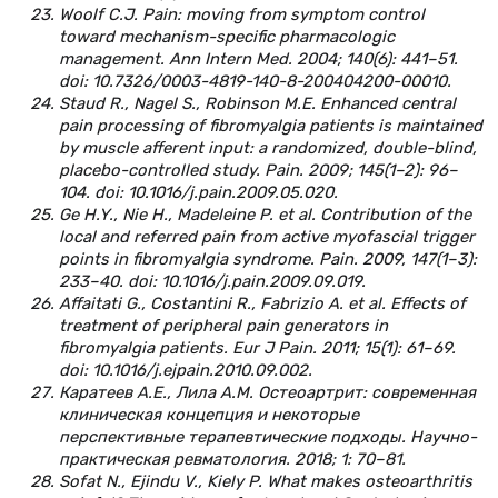
Woolf C.J. Pain: moving from symptom control
toward mechanism-specific pharmacologic
management. Ann Intern Med. 2004; 140(6): 441–51.
doi: 10.7326/0003-4819-140-8-200404200-00010.
Staud R., Nagel S., Robinson M.E. Enhanced central
pain processing of fibromyalgia patients is maintained
by muscle afferent input: a randomized, double-blind,
placebo-controlled study. Pain. 2009; 145(1–2): 96–
104. doi: 10.1016/j.pain.2009.05.020.
Ge H.Y., Nie H., Madeleine P. et al. Contribution of the
local and referred pain from active myofascial trigger
points in fibromyalgia syndrome. Pain. 2009, 147(1–3):
233–40. doi: 10.1016/j.pain.2009.09.019.
Affaitati G., Costantini R., Fabrizio A. et al. Effects of
treatment of peripheral pain generators in
fibromyalgia patients. Eur J Pain. 2011; 15(1): 61–69.
doi: 10.1016/j.ejpain.2010.09.002.
Каратеев А.Е., Лила А.М. Остеоартрит: современная
клиническая концепция и некоторые
перспективные терапевтические подходы. Научно-
практическая ревматология. 2018; 1: 70–81.
Sofat N., Ejindu V., Kiely P. What makes osteoarthritis