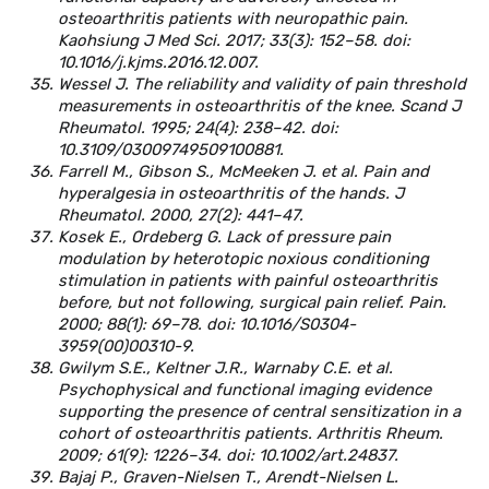
osteoarthritis patients with neuropathic pain.
Kaohsiung J Med Sci. 2017; 33(3): 152–58. doi:
10.1016/j.kjms.2016.12.007.
Wessel J. The reliability and validity of pain threshold
measurements in osteoarthritis of the knee. Scand J
Rheumatol. 1995; 24(4): 238–42. doi:
10.3109/03009749509100881.
Farrell M., Gibson S., McMeeken J. et al. Pain and
hyperalgesia in osteoarthritis of the hands. J
Rheumatol. 2000, 27(2): 441–47.
Kosek E., Ordeberg G. Lack of pressure pain
modulation by heterotopic noxious conditioning
stimulation in patients with painful osteoarthritis
before, but not following, surgical pain relief. Pain.
2000; 88(1): 69–78. doi: 10.1016/S0304-
3959(00)00310-9.
Gwilym S.E., Keltner J.R., Warnaby C.E. et al.
Psychophysical and functional imaging evidence
supporting the presence of central sensitization in a
cohort of osteoarthritis patients. Arthritis Rheum.
2009; 61(9): 1226–34. doi: 10.1002/art.24837.
Bajaj P., Graven-Nielsen T., Arendt-Nielsen L.