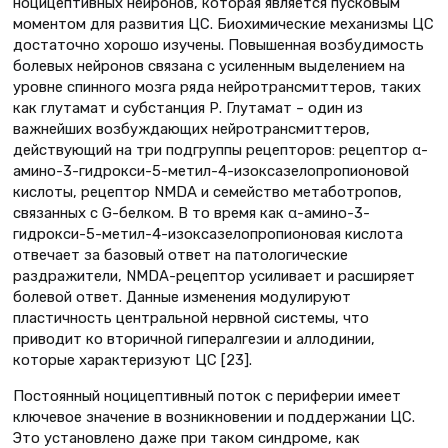
ноцицептивных нейронов, которая является пусковым
моментом для развития ЦС. Биохимические механизмы ЦС
достаточно хорошо изучены. Повышенная возбудимость
болевых нейронов связана с усиленным выделением на
уровне спинного мозга ряда нейротрансмиттеров, таких
как глутамат и субстанция Р. Глутамат – один из
важнейших возбуждающих нейротрансмиттеров,
действующий на три подгруппы рецепторов: рецептор α-
амино-3-гидрокси-5-метил-4-изоксазелопропионовой
кислоты, рецептор NMDA и семейство метаботропов,
связанных с G-белком. В то время как α-амино-3-
гидрокси-5-метил-4-изоксазелопропионовая кислота
отвечает за базовый ответ на патологические
раздражители, NMDA-рецептор усиливает и расширяет
болевой ответ. Данные изменения модулируют
пластичность центральной нервной системы, что
приводит ко вторичной гипералгезии и аллодинии,
которые характеризуют ЦС [23].
Постоянный ноцицептивный поток с периферии имеет
ключевое значение в возникновении и поддержании ЦС.
Это установлено даже при таком синдроме, как