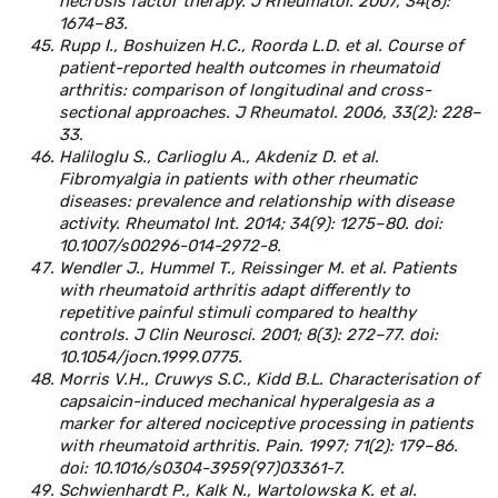
necrosis factor therapy. J Rheumatol. 2007, 34(8):
1674–83.
Rupp I., Boshuizen H.C., Roorda L.D. et al. Course of
patient-reported health outcomes in rheumatoid
arthritis: comparison of longitudinal and cross-
sectional approaches. J Rheumatol. 2006, 33(2): 228–
33.
Haliloglu S., Carlioglu A., Akdeniz D. et al.
Fibromyalgia in patients with other rheumatic
diseases: prevalence and relationship with disease
activity. Rheumatol Int. 2014; 34(9): 1275–80. doi:
10.1007/s00296-014-2972-8.
Wendler J., Hummel T., Reissinger M. et al. Patients
with rheumatoid arthritis adapt differently to
repetitive painful stimuli compared to healthy
controls. J Clin Neurosci. 2001; 8(3): 272–77. doi:
10.1054/jocn.1999.0775.
Morris V.H., Cruwys S.C., Kidd B.L. Characterisation of
capsaicin-induced mechanical hyperalgesia as a
marker for altered nociceptive processing in patients
with rheumatoid arthritis. Pain. 1997; 71(2): 179–86.
doi: 10.1016/s0304-3959(97)03361-7.
Schwienhardt P., Kalk N., Wartolowska K. et al.