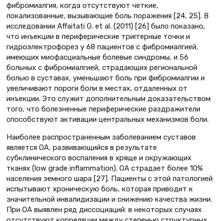
фибромиалгия, когда отсутствуют четкие,
локализованные, вызывающие боль поражения [24, 25]. В
исследовании Affaitati G. et al. (2011) [26] было показано,
что инъекции в периферические триггерные точки и
гидроэлектрофорез у 68 пациентов с фибромиалгией,
имеющих миофасциальные болевые синдромы, и 56
больных с фибромиалгией, страдающих региональной
болью в суставах, уменьшают боль при фибромиалгии и
увеличивают пороги боли в местах, отдаленных от
инъекции. Это служит дополнительным доказательством
того, что болезненные периферические раздражители
способствуют активации центральных механизмов боли.
Наиболее распространенным заболеванием суставов
является ОА, развивающийся в результате
субклинического воспаления в хряще и окружающих
тканях (low grade inflammation). ОА страдает более 10%
населения земного шара [27]. Пациенты с этой патологией
испытывают хроническую боль, которая приводит к
значительной инвалидизации и снижению качества жизни.
При ОА выявлен ряд диссоциаций: в некоторых случаях
отсутствуют корреляции между степенью структурных