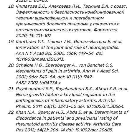
2020; 5: 60–65.
Филатова Е.С., Алексеева Л.И., Таскина Е.А. с соавт.
Эффективность и безопасность комбинированной
терапии ацеклофенаком и прегабалином
хронического болевого синдрома у пациентов с
остеоартритом коленных суставов. Фарматека.
2020; 13: 101–107.
Konttinen Y.T., Tiainen V.M., Gomez-Barrena E. et al.
Innervation of the joint and role of neuropeptides.
Ann N Y Acad Sci. 2006; 1069: 149–54. doi:
10.1196/annals.1351.013.
Schaible H.G., Ebersberger A., von Banchet G.S.
Mechanisms of pain in arthritis. Ann N Y Acad Sci.
2002; 966: 343–54. doi: 10.1111/j.1749-
6632.2002.tb04234.x
Raychaudhuri S.P., Raychaudhuri S.K., Atkuri K.R. et al.
Nerve growth factor: a key local regulator in the
pathogenesis of inflammatory arthritis. Arthritis
Rheum. 2011; 63(11): 3243–52 doi: 10.1002/art.30564.
Khan N.A., Spencer H.J., Abda E. et al. Determinants of
discordance in patients’ and physicians’ rating of
rheumatoid arthritis disease activity. Arthritis Care
Res 2012; 64(2): 206–14 doi: 10.1002/acr.20685.