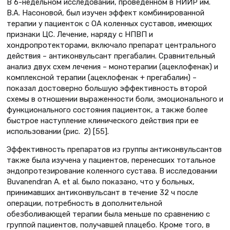
В 6-недельном исследовании, проведенном в НИИР им.
В.А. Насоновой, был изучен эффект комбинированной
терапии у пациенток с ОА коленных суставов, имеющих
признаки ЦС. Лечение, наряду с НПВП и
хондропротекторами, включало препарат центрального
действия – антиконвульсант прегабалин. Сравнительный
анализ двух схем лечения – монотерапии (ацеклофенак) и
комплексной терапии (ацеклофенак + прегабалин) –
показал достоверно большую эффективность второй
схемы в отношении выраженности боли, эмоционального и
функционального состояния пациенток, а также более
быстрое наступление клинического действия при ее
использовании (рис. 2) [55].
Эффективность препаратов из группы антиконвульсантов
также была изучена у пациентов, перенесших тотальное
эндопротезирование коленного сустава. В исследовании
Buvanendran А. et al. было показано, что у больных,
принимавших антиконвульсант в течение 32 ч после
операции, потребность в дополнительной
обезболивающей терапии была меньше по сравнению с
группой пациентов, получавшей плацебо. Кроме того, в