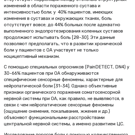
изменений в области пораженного сустава и
интенсивностью боли; у 40% пациентов, имеющих
изменения в суставах и окружающих тканях, боль
отсутствует вовсе; до 44% больных после адекватно
выполненного эндопротезирования коленных суставов
продолжают испытывать боль [28–30]. Эти данные
позволяют предполагать, что в развитии хронической
боли у пациентов с ОА участвует не только
ноцицептивный механизм.
С помощью специальных опросников (PainDETECT, DN4) у
30–66% пациентов при ОА обнаруживаются
специфические сенсорные феномены, характерные для
нейропатической боли [31–34]. Однако объективные
признаки органического поражения соматосенсорной
нервной системы при ОА, как правило, не выявляются, в
связи с чем нейропатические сенсорные феномены
(ощущение онемения, покалывания, жжения и др.)
объясняют функциональными расстройствами
центральной нервной системы, а именно развитием ЦС.
Исследование порогов боли с помощью количественного