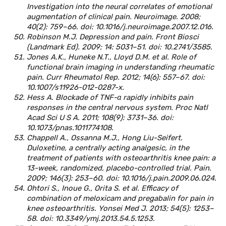
Investigation into the neural correlates of emotional
augmentation of clinical pain. Neuroimage. 2008;
40(2): 759–66. doi: 10.1016/j.neuroimage.2007.12.016.
Robinson M.J. Depression and pain. Front Biosci
(Landmark Ed). 2009; 14: 5031–51. doi: 10.2741/3585.
Jones A.K., Huneke N.T., Lloyd D.M. et al. Role of
functional brain imaging in understanding rheumatic
pain. Curr Rheumatol Rep. 2012; 14(6): 557–67. doi:
10.1007/s11926-012-0287-x.
Hess A. Blockade of TNF-α rapidly inhibits pain
responses in the central nervous system. Proc Natl
Acad Sci U S A. 2011; 108(9): 3731–36. doi:
10.1073/pnas.1011774108.
Chappell A., Ossanna M.J., Hong Liu-Seifert.
Duloxetine, a centrally acting analgesic, in the
treatment of patients with osteoarthritis knee pain: a
13-week, randomized, placebo-controlled trial. Pain.
2009; 146(3): 253–60. doi: 10.1016/j.pain.2009.06.024.
Ohtori S., Inoue G., Orita S. et al. Efficacy of
combination of meloxicam and pregabalin for pain in
knee osteoarthritis. Yonsei Med J. 2013; 54(5): 1253–
58. doi: 10.3349/ymj.2013.54.5.1253.