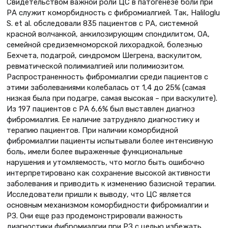
Свидетельством важной роли ЦС в патогенезе боли при
РА служит коморбидность с фибромиалгией. Так, Haliloglu
S. et al. обследовали 835 пациентов с РА, системной
красной волчанкой, анкилозирующим спондилитом, ОА,
семейной средиземноморской лихорадкой, болезнью
Бехчета, подагрой, синдромом Шегрена, васкулитом,
ревматической полимиалгией или полимиозитом.
Распространенность фибромиалгии среди пациентов с
этими заболеваниями колебалась от 1,4 до 25% (самая
низкая была при подагре, самая высокая – при васкулите).
Из 197 пациентов с РА 6,6% был выставлен диагноз
фибромиалгия. Ее наличие затрудняло диагностику и
терапию пациентов. При наличии коморбидной
фибромиалгии пациенты испытывали более интенсивную
боль, имели более выраженные функциональные
нарушения и утомляемость, что могло быть ошибочно
интерпретировано как сохранение высокой активности
заболевания и приводить к изменению базисной терапии.
Исследователи пришли к выводу, что ЦС является
основным механизмом коморбидности фибромиалгии и
РЗ. Они еще раз продемонстрировали важность
диагностики фибромиалгии при РЗ с целью избежать