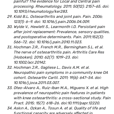
painful? The evidence for Local and Central pain
processing. Rheumatology. 2011; 50(12): 2157–65. doi:
10.1093/rheumatology/ker283.
Kidd B.L. Osteoarthritis and joint pain. Pain. 2006;
123(1): 6–9. doi: 10.1016/j.pain.2006.04.009.
Wylde V., Hewlett S., Learmonth I.D. Persistant pain
after joint replacement: Prevalence, sensory qualities,
and postoperative determinants. Pain. 2011;152(3):
566–72. doi: 10.1016/j.pain.2010.11.023.
Hochman J.R., French M.R., Bermingham S.L. et al.
The nerve of osteoarthritis pain. Arthritis Care Res
(Hoboken). 2010; 62(7): 1019–23. doi:
10.1002/acr.20142.
Hochman J.R., Gagliese L., Davis A.M. et al.
Neuropathic pain symptoms in a community knee OA
cohort. Osteoarthr Cartil. 2011; 19(6): 647–54. doi:
10.1016/j.joca.2011.03.007.
Oteo-Alvaro A., Ruiz-Iban M.A., Miguens X. et al. High
prevalence of neuropathic pain features in patients
with knee osteoarthritis: a cross-sectional study. Pain
Pract. 2015; 15(7): 618–26. doi:10.1111/papr.12220.
Askın A., Ozkan A., Tosun A. et al. Quality of life and
functional capacity are adversely affected in