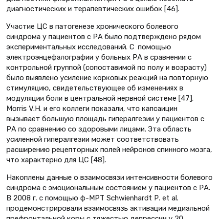
диагностических и терапевтических ошибок [46].
Участие ЦС в патогенезе хронического болевого
синдрома у пациентов с РА было подтверждено рядом
экспериментальных исследований. С помощью
электроэнцефалографии у больных РА в сравнении с
контрольной группой (сопоставимой по полу и возрасту)
было выявлено усиление корковых реакций на повторную
стимуляцию, свидетельствующее об изменениях в
модуляции боли в центральной нервной системе [47].
Morris V.H. и его коллеги показали, что капсаицин
вызывает большую площадь гипералгезии у пациентов с
РА по сравнению со здоровыми лицами. Эта область
усиленной гипералгезии может соответствовать
расширению рецепторных полей нейронов спинного мозга,
что характерно для ЦС [48].
Накоплены данные о взаимосвязи интенсивности болевого
синдрома с эмоциональным состоянием у пациентов с РА.
В 2008 г. с помощью ф-МРТ Schwienhardt Р. et al.
продемонстрировали взаимосвязь активации медиальной
префронтальной коры с тяжестью депрессии у 20