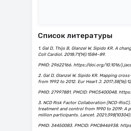
Список литературы
1. Gal D, Thijs B, Glanzel W, Sipido KR. A ch
Coll Cardiol. 2018;71(14):1584–89.
PMID: 29622166. https://doi.org/10.1016/j.jac
2. Gal D, Glanzel W, Sipido KR. Mapping cros
from 1992 to 2012. Eur Heart J. 2017;38(16):1
PMID: 27997881. PMCID: PMC5400048. https:/
3. NCD Risk Factor Collaboration (NCD-RisC).
treatment and control from 1990 to 2019: A p
million participants. Lancet. 2021;398(10304)
PMID: 34450083. PMCID: PMC8446938. https: