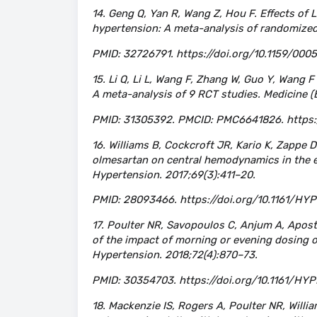
14. Geng Q, Yan R, Wang Z, Hou F. Effects of 
hypertension: A meta-analysis of randomized 
PMID: 32726791. https://doi.org/10.1159/000
15. Li Q, Li L, Wang F, Zhang W, Guo Y, Wang F
A meta-analysis of 9 RCT studies. Medicine (
PMID: 31305392. PMCID: PMC6641826. https
16. Williams B, Cockcroft JR, Kario K, Zappe 
olmesartan on central hemodynamics in the e
Hypertension. 2017;69(3):411–20.
PMID: 28093466. https://doi.org/10.1161/H
17. Poulter NR, Savopoulos C, Anjum A, Apos
of the impact of morning or evening dosing 
Hypertension. 2018;72(4):870–73.
PMID: 30354703. https://doi.org/10.1161/HY
18. Mackenzie IS, Rogers A, Poulter NR, Will