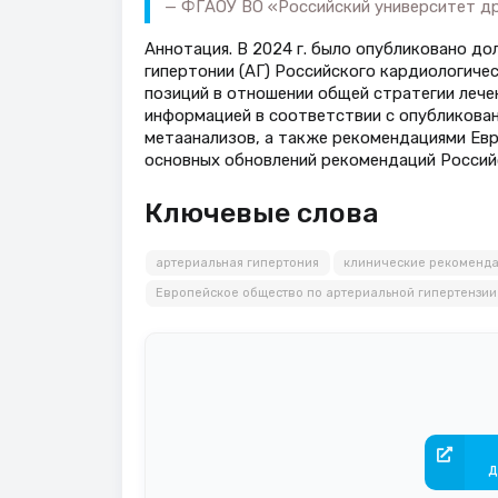
ФГАОУ ВО «Российский университет др
Аннотация. В 2024 г. было опубликовано д
гипертонии (АГ) Российского кардиологиче
позиций в отношении общей стратегии лече
информацией в соответствии с опубликован
метаанализов, а также рекомендациями Евр
основных обновлений рекомендаций Российс
Ключевые слова
артериальная гипертония
клинические рекоменд
Европейское общество по артериальной гипертензии
д