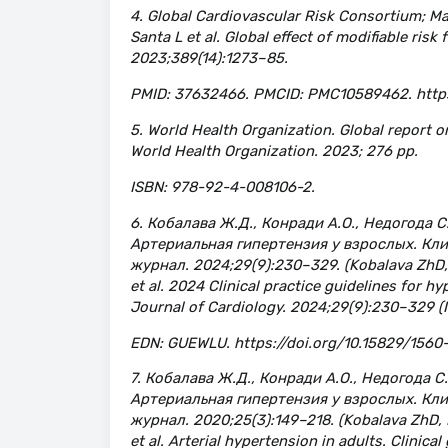
4. Global Cardiovascular Risk Consortium; Ma
Santa L et al. Global effect of modifiable ris
2023;389(14):1273–85.
PMID: 37632466. PMCID: PMC10589462. http
5. World Health Organization. Global report on
World Health Organization. 2023; 276 pp.
ISBN: 978-92-4-008106-2.
6. Кобалава Ж.Д., Конради А.О., Недогода С.
Артериальная гипертензия у взрослых. Кл
журнал. 2024;29(9):230–329. (Kobalava ZhD,
et al. 2024 Clinical practice guidelines for h
Journal of Cardiology. 2024;29(9):230–329 (I
EDN: GUEWLU. https://doi.org/10.15829/1560
7. Кобалава Ж.Д., Конради А.О., Недогода С.
Артериальная гипертензия у взрослых. Кл
журнал. 2020;25(3):149–218. (Kobalava ZhD, 
et al. Arterial hypertension in adults. Clinic