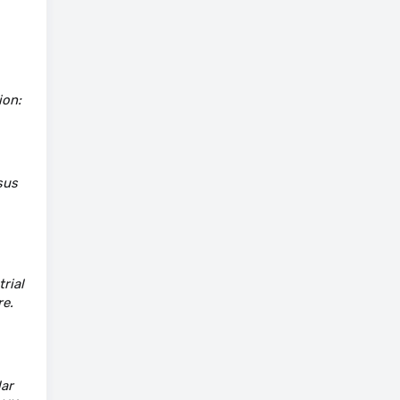
ion:
sus
rial
e.
lar