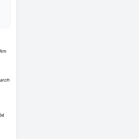
 Am
earch
04