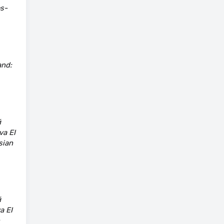
es-
and:
й
va EI
sian
й
a EI