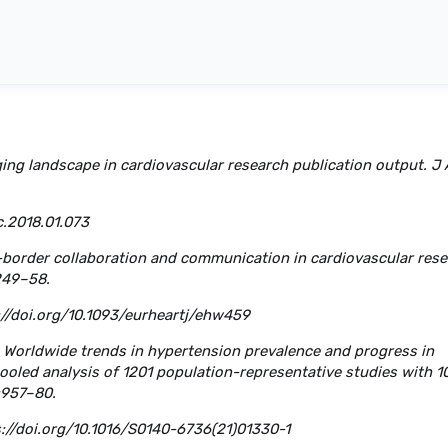
anging landscape in cardiovascular research publication output. J
c.2018.01.073
s-border collaboration and communication in cardiovascular res
249–58.
/doi.org/10.1093/eurheartj/ehw459
 Worldwide trends in hypertension prevalence and progress in
ooled analysis of 1201 population-representative studies with 1
:957–80.
//doi.org/10.1016/S0140-6736(21)01330-1