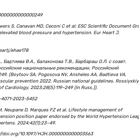
P.0000000000000249
ers S, Canavan MD, Ceconi C et al; ESC Scientific Document Gr
levated blood pressure and hypertension. Eur Heart J.
eartj/ehae178
., Бадтиева В.А., Балахонова Т.В., Барбараш О.Л. с соавт.
оссийские национальные рекомендации. Российский
9. (Boytsov SA, Pogosova NV, Ansheles AA, Badtieva VA,
scular prevention 2022. Russian national guidelines. Rossiyskiy
f Cardiology. 2023;28(5):119–249 (In Russ.)).
0-4071-2023-5452
SM, Neupane D, Marques FZ et al. Lifestyle management of
rtension position paper endorsed by the World Hypertension Lea
ertens. 2024;42(1):23–49.
://doi.org/10.1097/HJH.0000000000003563