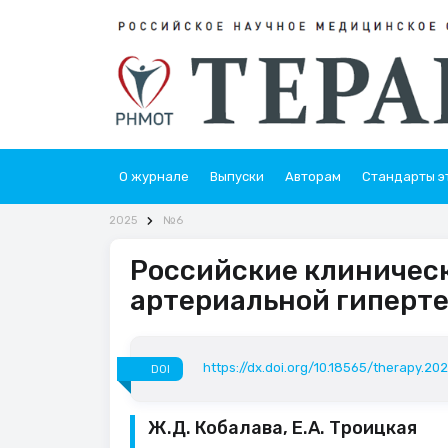
О журнале
Выпуски
Авторам
Стандарты э
2025
№6
Российские клиничес
артериальной гипертен
https://dx.doi.org/10.18565/therapy.202
DOI
Ж.Д. Кобалава, Е.А. Троицкая