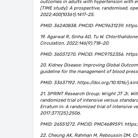
outcomes in adults with hypertension with e
(TIME study): A prospective, randomised, open-
2022;400(10361):1417–25.
PMID: 36240838. PMCID: PMC9631239. https:
19. Agarwal R, Sinha AD, Tu W. Chlorthalidone
Circulation. 2022;146(9):718–20.
PMID: 36037270. PMCID: PMC9752356. https:
20. Kidney Disease: Improving Global Outcom
guideline for the management of blood pressu
PMID: 33637192. https://doi.org/10.1016/j.kin
21. SPRINT Research Group; Wright JT Jr, Wil
randomized trial of intensive versus standar
Erratum in: A randomized trial of intensive 
2017;377(25):2506.
PMID: 26551272. PMCID: PMC4689591. https:
22. Cheung AK, Rahman M, Reboussin DM, Crav