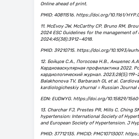
Online ahead of print.
PMID: 40811516. https://doi.org/10.1161/HY
11. McEvoy JW, McCarthy CP, Bruno RM, Brouw
2024 ESC Guidelines for the management of e
2024;45(38):3912–4018.
PMID: 39210715. https://doi.org/10.1093/eurh
12. Бойцов С.А., Погосова Н.В., Аншелес А.А
Кардиоваскулярная профилактика 2022. Р
кардиологический журнал. 2023;28(5):119–24
Balakhonova TV, Barbarash OL et al. Cardiova
kardiologicheskiy zhurnal = Russian Journal o
EDN: EUDWYG. https://doi.org/10.15829/156
13. Charchar FJ, Prestes PR, Mills C, Ching 
hypertension: International Society of Hype
and European Society of Hypertension. J Hyp
PMID: 37712135. PMCID: PMC10713007. https