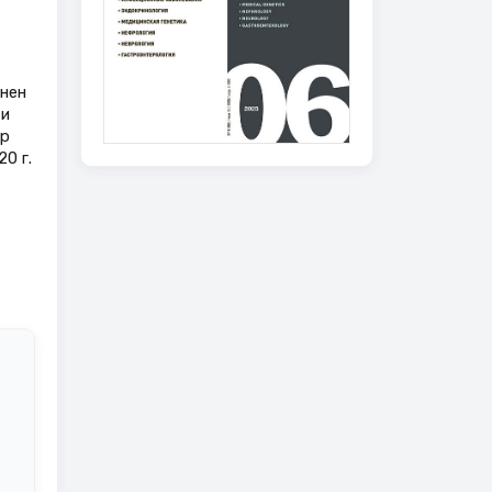
нен
 и
ор
0 г.