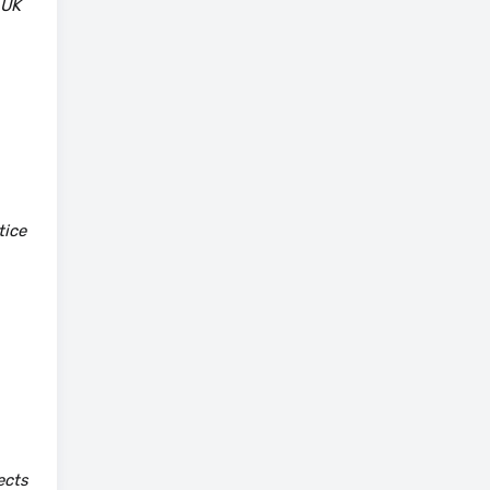
 UK
tice
ects