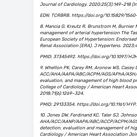
Journal of Cardiology. 2020;25(3):149–218 (In
EDN: TCRBRB. https://doi.org/10.15829/156
8. Mancia G, Kreutz R, Brunstrom M, Burnier M
management of arterial hypertension The Tas
European Society of Hypertension: Endorsed 
Renal Association (ERA). J Hypertens. 2023;4
PMID: 37345492. https://doi.org/10.1097/
9. Whelton PK, Carey RM, Aronow WS, Casey DE
ACC/AHA/AAPA/ABC/ACPM/AGS/APhA/ASH/ASPC
evaluation, and management of high blood pr
College of Cardiology / American Heart Associ
2018;71(6):1269–324.
PMID: 29133354. https://doi.org/10.1161/H
10. Jones DW, Ferdinand KC, Taler SJ, Johnso
AHA/ACC/AANP/AAPA/ABC/ACCP/ACPM/AGS/A
detection, evaluation and management of high
Cardiology / American Heart Association Join