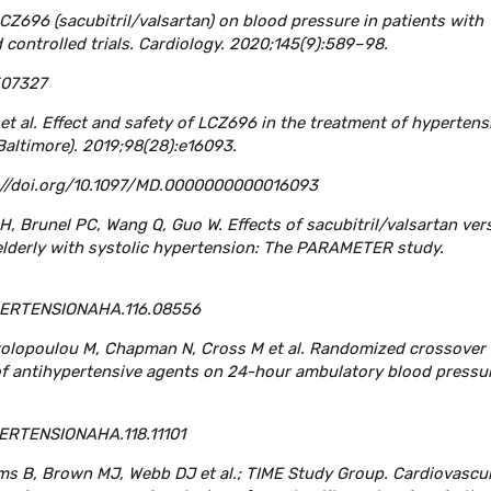
LCZ696 (sacubitril/valsartan) on blood pressure in patients with
controlled trials. Cardiology. 2020;145(9):589–98.
507327
 et al. Effect and safety of LCZ696 in the treatment of hypertens
Baltimore). 2019;98(28):e16093.
://doi.org/10.1097/MD.0000000000016093
DH, Brunel PC, Wang Q, Guo W. Effects of sacubitril/valsartan ver
lderly with systolic hypertension: The PARAMETER study.
YPERTENSIONAHA.116.08556
tolopoulou M, Chapman N, Cross M et al. Randomized crossover t
of antihypertensive agents on 24-hour ambulatory blood pressur
PERTENSIONAHA.118.11101
iams B, Brown MJ, Webb DJ et al.; TIME Study Group. Cardiovascu