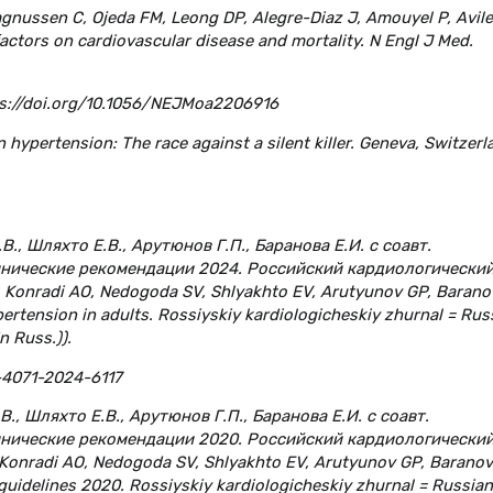
gnussen C, Ojeda FM, Leong DP, Alegre-Diaz J, Amouyel P, Avil
k factors on cardiovascular disease and mortality. N Engl J Med.
s://doi.org/10.1056/NEJMoa2206916
 hypertension: The race against a silent killer. Geneva, Switzerl
В., Шляхто Е.В., Арутюнов Г.П., Баранова Е.И. с соавт.
инические рекомендации 2024. Российский кардиологически
 Konradi AO, Nedogoda SV, Shlyakhto EV, Arutyunov GP, Barano
ypertension in adults. Rossiyskiy kardiologicheskiy zhurnal = Rus
n Russ.)).
-4071-2024-6117
В., Шляхто Е.В., Арутюнов Г.П., Баранова Е.И. с соавт.
инические рекомендации 2020. Российский кардиологически
Konradi AO, Nedogoda SV, Shlyakhto EV, Arutyunov GP, Baranov
al guidelines 2020. Rossiyskiy kardiologicheskiy zhurnal = Russian