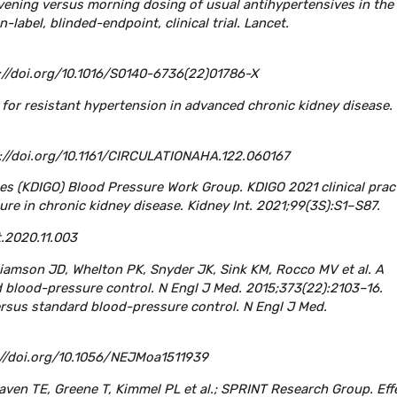
vening versus morning dosing of usual antihypertensives in the
label, blinded-endpoint, clinical trial. Lancet.
//doi.org/10.1016/S0140-6736(22)01786-X
 for resistant hypertension in advanced chronic kidney disease.
//doi.org/10.1161/CIRCULATIONAHA.122.060167
es (KDIGO) Blood Pressure Work Group. KDIGO 2021 clinical prac
re in chronic kidney disease. Kidney Int. 2021;99(3S):S1–S87.
t.2020.11.003
liamson JD, Whelton PK, Snyder JK, Sink KM, Rocco MV et al. A
d blood-pressure control. N Engl J Med. 2015;373(22):2103–16.
versus standard blood-pressure control. N Engl J Med.
//doi.org/10.1056/NEJMoa1511939
en TE, Greene T, Kimmel PL et al.; SPRINT Research Group. Eff