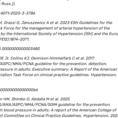
 Russ.)).
0-4071-2020-3-3786
, Grassi G, Januszewicz A et al. 2023 ESH Guidelines for the
k Force for the management of arterial hypertension of the
by the International Society of Hypertension (ISH) and the Eur
1(12):1874–2071.
HJH.0000000000003480
 Jr, Collins KJ, Dennison Himmelfarb C et al. 2017
/NMA/PCNA guideline for the prevention, detection,
essure in adults: Executive summary: A Report of the American
ation Task Force on clinical practice guidelines. Hypertension.
YP.0000000000000066
n HM, Shimbo D, Abdalla M et al. 2025
MA/ASPC/NMA/PCNA/SGIM guideline for the prevention,
 blood pressure in adults: A report of the American College of
t Committee on Clinical Practice Guidelines. Hypertension. 202