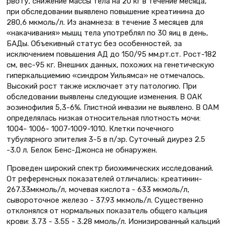
рвоту, снижение массы тела на 20 кг в течение месяца,
при обследовании выявлено повышение креатинина до
280,6 мкмоль/л. Из анамнеза: в течение 3 месяцев для
«накачивания» мышц тела употреблял по 30 яиц в день,
БАДы. Объекивный статус без особенностей, за
исключением повышения АД до 150/95 мм.рт.ст. Рост-182
см, вес-95 кг. Внешних данных, похожих на генетическую
гиперкальциемию «синдром Уильямса» не отмечалось.
Высокий рост также исключает эту патологию. При
обследовании выявлены следующие изменения. В ОАК
эозинофилия 5,3-6%. Глистной инвазии не выявлено. В ОАМ
определялась низкая относительная плотность мочи:
1004- 1006- 1007-1009-1010. Клетки почечного
тубулярного эпителия 3-5 в п/зр. Суточный диурез 2.5
-3.0 л. Белок Бенс-Джонса не обнаружен.
Проведен широкий спектр биохимических исследований.
От референсных показателей отличались: креатинин-
267.33мкмоль/л, мочевая кислота - 633 мкмоль/л,
сывороточное железо - 37.93 мкмоль/л. Существенно
отклонялся от нормальных показатель общего кальция
крови: 3.73 - 3.55 - 3.28 ммоль/л. Ионизированный кальций