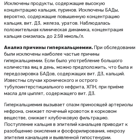
Исключены продукты, содержащие высокую
концентрацию кальция, пуринов. Исключены БАДы,
вероятно, содержащие повышенную концентрацию
кальция, вит. Д3, железа, уратов. Наблюдалась
положительная клиническая динамика, концентрация
кальция снизилась до 2.58 ммоль/л.
Анализ причины гиперкальциемии.
При обследовании
были исключены наиболее частые причины
гиперкальциемии. Если было употребление большого
количества яиц в день, можно предположить, что была и
передозировка БАДов, содержащих вит. Д3, кальций.
Известны случаи хронического и острого
тубулоинтерстициального нефрита, ХПН, при приёме
масла для цыплят, содержащего вит. Д3.
Гиперкальциемия вызывает спазм приносящей артериолы
нефрона, снижает почечный кровоток в корковом
веществе, снижает клубочковую фильтрацию.
Поступление кальция в эпителий канальцев приводит к
разобщению окисления и фосфорилирования, некрозу
эпителия канальцев и выявленной гипостенурии.