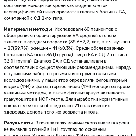
состояние моноцитов крови как модели клеток
неспецифической иммунорезистентности у больных БА,
сочетанной с СД 2-го типа.
Материал и методы.
Исследовали 68 пациентов с
обострением персистирующей БА средней степени
тяжести в среднем возрасте (38,6±2,2) лет, в т.ч. мужчин
– 27(39,7%), женщин - 41 (60,3%). Среди обследованных
больных с БА было 36 (I группа), лиц с БА и СД 2-го типа –
32 (II группа). Диагноз БА и СД устанавливали в
соответствии с существующими рекомендациями. Наряду
с рутинными лабораторными и инструментальными
исследованиями, у пациентов определяли фагоцитарный
индекс (ФИ) и фагоцитарное число (ФЧ) моноцитов крови
чашечным методом, а также фагоцитарную активность
гранулоцитов в НСТ-тесте. Для выработки нормативных
показателей были обследованы 21 практических
здоровых донора того же возраста и пола.
Результаты.
В показателях клинического анализа крови
не выявили отличий в І и ІІ группах по основным
параметрам. У больных ІІ группы ФИ оказался ниже, чем в І