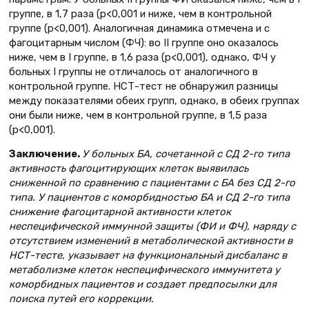
группе, в 1,7 раза (p<0,001 и ниже, чем в контрольной
группе (p<0,001). Аналогичная динамика отмечена и с
фагоцитарным числом (ФЧ): во ІІ группе оно оказалось
ниже, чем в І группе, в 1,6 раза (p<0,001), однако, ФЧ у
больных І группы не отличалось от аналогичного в
контрольной группе. НСТ-тест не обнаружил разницы
между показателями обеих групп, однако, в обеих группах
они были ниже, чем в контрольной группе, в 1,5 раза
(p<0,001).
Заключение.
У больных БА, сочетанной с СД 2-го типа
активность фагоцитирующих клеток выявилась
сниженной по сравнению с пациентами с БА без СД 2-го
типа. У пациентов с коморбидностью БА и СД 2-го типа
снижение фагоцитарной активности клеток
неспецифической иммунной защиты (ФИ и ФЧ), наряду с
отсутствием изменений в метаболической активности в
НСТ-тесте, указывает на функциональный дисбаланс в
метаболизме клеток неспецифического иммунитета у
коморбидных пациентов и создает предпосылки для
поиска путей его коррекции.