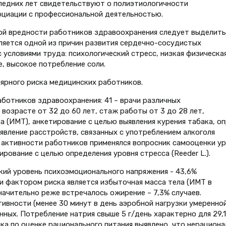
ледних лет свидетельствуют о полиэтиологичности
оциации с профессиональной деятельностью.
й вредности работников здравоохранения следует выделить
ляется одной из причин развития сердечно-сосудистых
с условиями труда: психологический стресс, низкая физическа
е, высокое потребление соли.
ярного риска медицинских работников.
аботников здравоохранения: 41 – врачи различных
 возрасте от 32 до 60 лет, стаж работы от 3 до 28 лет,
 (ИМТ), анкетирование с целью выявления курения табака, о
ыявление расстройств, связанных с употреблением алкоголя
й активности работников применялся вопросник самооценки у
рование с целью определения уровня стресса (Reeder L.).
кий уровень психоэмоционального напряжения - 43,6%
 фактором риска является избыточная масса тела (ИМТ в
значительно реже встречалось ожирение – 7,3% случаев.
ивности (менее 30 минут в день аэробной нагрузки умеренно
нных. Потребление натрия свыше 5 г/день характерно для 29,
ка по оценке рационального питания выявлено, что нерациона