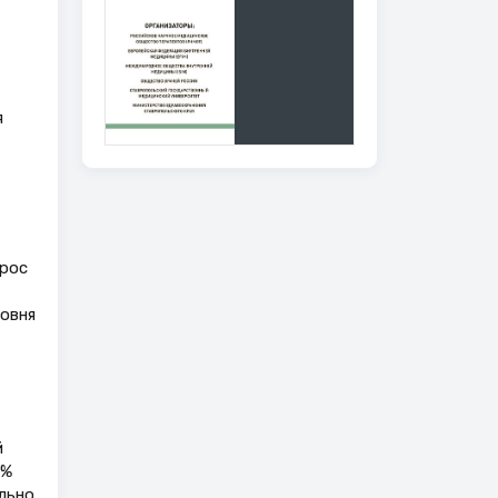
я
прос
ровня
й
1%
льно