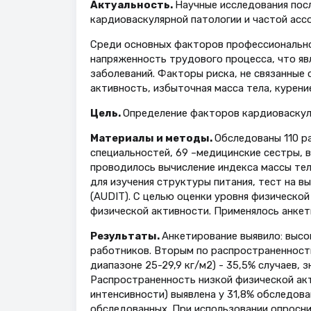
Актуальность.
Научные исследования пос
кардиоваскулярной патологии и частой асс
Среди основных факторов профессионально
напряженность трудового процесса, что яв
заболеваний. Факторы риска, не связанные 
активность, избыточная масса тела, курени
Цель.
Определение факторов кардиоваскул
Материалы и методы.
Обследованы 110 р
специальностей, 69 –медицинские сестры, в
проводилось вычисление индекса массы тела
для изучения структуры питания, тест на в
(AUDIT). С целью оценки уровня физическо
физической активности. Применялось анкети
Результаты.
Анкетирование выявило: высо
работников. Вторым по распространенности
диапазоне 25-29,9 кг/м2) - 35,5% случаев, 
Распространенность низкой физической акт
интенсивности) выявлена у 31,8% обследова
обследованных. При использовании опросни