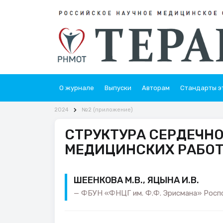
О журнале
Выпуски
Авторам
Стандарты э
2024
№2 (приложение)
СТРУКТУРА СЕРДЕЧН
МЕДИЦИНСКИХ РАБО
ШЕЕНКОВА М.В., ЯЦЫНА И.В.
ФБУН «ФНЦГ им. Ф.Ф. Эрисмана» Роспо