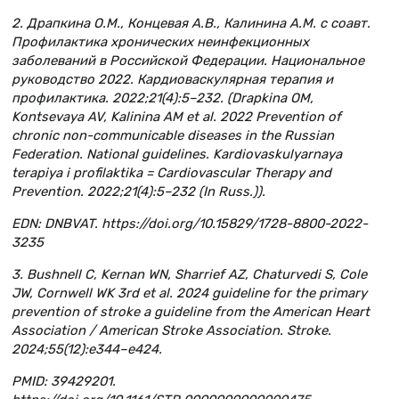
2. Драпкина О.М., Концевая А.В., Калинина А.М. с соавт.
Профилактика хронических неинфекционных
заболеваний в Российской Федерации. Национальное
руководство 2022. Кардиоваскулярная терапия и
профилактика. 2022;21(4):5–232. (Drapkina OM,
Kontsevaya AV, Kalinina AM et al. 2022 Prevention of
chronic non-communicable diseases in the Russian
Federation. National guidelines. Kardiovaskulyarnaya
terapiya i profilaktika = Cardiovascular Therapy and
Prevention. 2022;21(4):5–232 (In Russ.)).
EDN: DNBVAT. https://doi.org/10.15829/1728-8800-2022-
3235
3. Bushnell C, Kernan WN, Sharrief AZ, Chaturvedi S, Cole
JW, Cornwell WK 3rd et al. 2024 guideline for the primary
prevention of stroke a guideline from the American Heart
Association / American Stroke Association. Stroke.
2024;55(12):e344–e424.
PMID: 39429201.