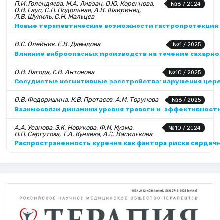
П.И. Голендяева, М.А. Ливзан, О.Ю. Кореннова,
№8 / 2024
О.В. Гаус, С.П. Подольная, А.В. Шкиринец,
Л.В. Шукиль, С.Н. Мальцев
Новые терапевтические возможности гастропротекции 
В.С. Олейник, Е.В. Давыдова
№1 / 2025
Влияние виброопасных производств на течение сахарног
О.В. Лагода, К.В. Антонова
№10 / 2025
Сосудистые когнитивные расстройства: нарушения цер
О.В. Федоришина, К.В. Протасов, А.М. Торунова
№6 / 2025
Взаимосвязи динамики уровня тревоги и эффективност
А.А. Усанова, Э.К. Новикова, Ф.М. Кузма,
№10 / 2024
Н.П. Сергутова, Т.А. Куняева, А.С. Василькова
Распространенность курения как фактора риска сердеч