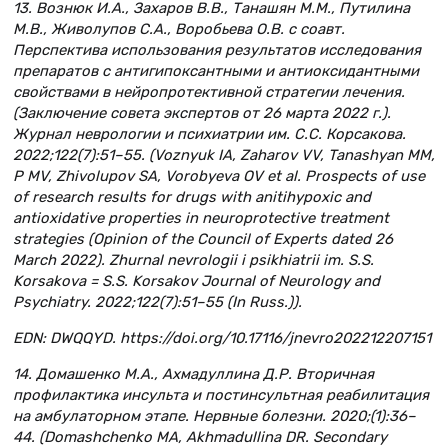
13. Вознюк И.А., Захаров В.В., Танашян М.М., Путилина
М.В., Живолупов С.А., Воробьева О.В. с соавт.
Перспектива использования результатов исследования
препаратов с антигипоксантными и антиоксидантными
свойствами в нейропротективной стратегии лечения.
(Заключение совета экспертов от 26 марта 2022 г.).
Журнал неврологии и психиатрии им. С.С. Корсакова.
2022;122(7):51–55. (Voznyuk IA, Zaharov VV, Tanashyan MM,
P MV, Zhivolupov SA, Vorobyeva OV et al. Prospects of use
of research results for drugs with anitihypoxic and
antioxidative properties in neuroprotective treatment
strategies (Opinion of the Council of Experts dated 26
March 2022). Zhurnal nevrologii i psikhiatrii im. S.S.
Korsakova = S.S. Korsakov Journal of Neurology and
Psychiatry. 2022;122(7):51–55 (In Russ.)).
EDN: DWQQYD. https://doi.org/10.17116/jnevro202212207151
14. Домашенко М.А., Ахмадуллина Д.Р. Вторичная
профилактика инсульта и постинсультная реабилитация
на амбулаторном этапе. Нервные болезни. 2020;(1):36–
44. (Domashchenko MA, Akhmadullina DR. Secondary