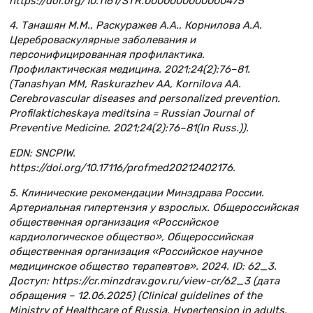
https://doi.org/10.1161/STR.0000000000000475
4. Танашян М.М., Раскуражев А.А., Корнилова А.А.
Цереброваскулярные заболевания и
персонифицированная профилактика.
Профилактическая медицина. 2021;24(2):76–81.
(Tanashyan MM, Raskurazhev AA, Kornilova AA.
Cerebrovascular diseases and personalized prevention.
Profilakticheskaya meditsina = Russian Journal of
Preventive Medicine. 2021;24(2):76–81(In Russ.)).
EDN: SNCPIW.
https://doi.org/10.17116/profmed20212402176.
5. Клинические рекомендации Минздрава России.
Артериальная гипертензия у взрослых. Общероссийская
общественная организация «Российское
кардиологическое общество», Общероссийская
общественная организация «Российское научное
медицинское общество терапевтов». 2024. ID: 62_3.
Доступ: https://cr.minzdrav.gov.ru/view-cr/62_3 (дата
обращения – 12.06.2025) (Clinical guidelines of the
Ministry of Healthcare of Russia. Hypertension in adults.