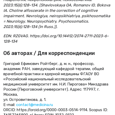
2023;15(6):128–134. (Shavlovskaya OA, Romanov ID, Bokova
IA. Choline alfoscerate in the correction of cognitive
impairment. Nevrologiya, neiropsikhiatriya, psikhosomatika
= Neurology, Neuropsychiatry, Psychosomatics.
2023;15(6):128–134 (In Russ.)).
EDN: RZGVAG. https://doi.org/10.14412/2074-2711-2023-6-
128-134
Об авторах / Для корреспонденции
Григорий Ефимович Ройтберг, д. м. н., профессор,
академик РАН, заведующий кафедрой терапии, общей
врачебной практики и ядерной медицины ФГАОУ ВО
«Российский национальный исследовательский
медицинский университет им. Н.И. Пирогова» Минздрава
России (Пироговский университет). Адрес: 117997, г.
Москва,
ул. Островитянова, д. 1.
Е-mail:
contact@medicina.ru
ORCID: https://orcid.org/0000-0003-0514-9114. Scopus ID:
36157265800. eLibrary SPIN: 1032-9122