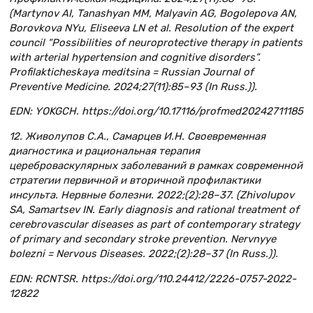
(Martynov AI, Tanashyan MM, Malyavin AG, Bogolepova AN,
Borovkova NYu, Eliseeva LN et al. Resolution of the expert
council “Possibilities of neuroprotective therapy in patients
with arterial hypertension and cognitive disorders”.
Profilakticheskaya meditsina = Russian Journal of
Preventive Medicine. 2024;27(11):85–93 (In Russ.)).
EDN: YOKGCH. https://doi.org/10.17116/profmed20242711185
12. Живолупов С.А., Самарцев И.Н. Своевременная
диагностика и рациональная терапия
цереброваскулярных заболеваний в рамках современной
стратегии первичной и вторичной профилактики
инсульта. Нервные болезни. 2022;(2):28–37. (Zhivolupov
SA, Samartsev IN. Early diagnosis and rational treatment of
cerebrovascular diseases as part of contemporary strategy
of primary and secondary stroke prevention. Nervnyye
bolezni = Nervous Diseases. 2022;(2):28–37 (In Russ.)).
EDN: RCNTSR. https://doi.org/110.24412/2226-0757-2022-
12822