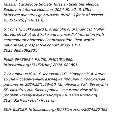
Russian Cardiology Society, Russian Scientific Medical
Society of Internal Medicine. 2024. ID: 62_3. URL:
https://cr.minzdrav.gov.ru/view-cr/62_3 (date of access –
12.06.2025) (In Russ.)).
6. Yonis H, Lokkegaard E, Kragholm K, Granger CB, Moller
AL, Morch LS et al. Stroke and myocardial infarction with
contemporary hormonal contraception: Real-world,
nationwide, prospective cohort study. BMJ.
2025;388:e082801.
PMID: 39938934. PMCID: PMC11816856.
https://doi.org/10.1136/bmj-2024-082801
7. Смолянина Ю.А., Сысолятин С.П., Мохирев М.А. Апноэ
во сне – современный взгляд на проблему. Российская
ринология. 2024;32(1):53–60. (Smolyanina YuA, Sysolyatin
SP, Mokhirev MA. Sleep apnoea – a current view of the
problem. Rossiyskaya rinologiya = Russian Rhinology.
2024;32(1):53–60 (In Russ.)).
EDN: GLZQEP. https://doi.org/10.17116/rosrino20243201153