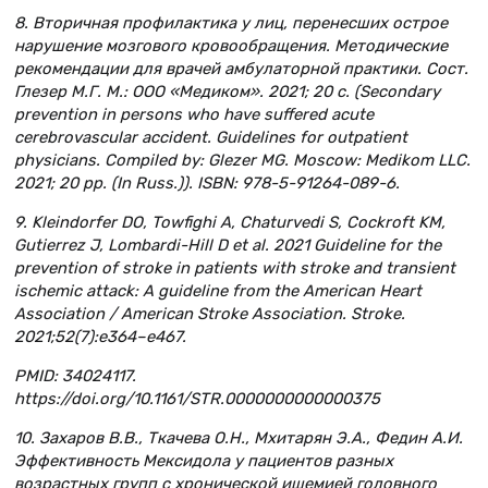
8. Вторичная профилактика у лиц, перенесших острое
нарушение мозгового кровообращения. Методические
рекомендации для врачей амбулаторной практики. Сост.
Глезер М.Г. М.: ООО «Медиком». 2021; 20 с. (Secondary
prevention in persons who have suffered acute
cerebrovascular accident. Guidelines for outpatient
physicians. Compiled by: Glezer MG. Moscow: Medikom LLC.
2021; 20 pp. (In Russ.)). ISBN: 978-5-91264-089-6.
9. Kleindorfer DO, Towfighi A, Chaturvedi S, Cockroft KM,
Gutierrez J, Lombardi-Hill D et al. 2021 Guideline for the
prevention of stroke in patients with stroke and transient
ischemic attack: A guideline from the American Heart
Association / American Stroke Association. Stroke.
2021;52(7):e364–e467.
PMID: 34024117.
https://doi.org/10.1161/STR.0000000000000375
10. Захаров В.В., Ткачева О.Н., Мхитарян Э.А., Федин А.И.
Эффективность Мексидола у пациентов разных
возрастных групп с хронической ишемией головного