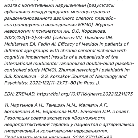
мозга c когнитивными нарушениями (результаты
субанализа международного многоцентрового
рандомизированного двойного слепого плацебо-
контролируемого исследования МЕМО). Журнал
неврологии и психиатрии им. С.С. Корсакова.
2022;122(11–2):73–80. (Zakharov VV, Tkacheva ON,
Mkhitaryan EA, Fedin AI. Efficacy of Mexidol in patients of
different age groups with chronic cerebral ischemia with
cognitive impairment (results of a subanalysis of the
international multicenter randomized double-blind placebo-
controlled study MEMO). Zhurnal nevrologii i psikhiatrii im.
S.S. Korsakova = S.S. Korsakov Journal of Neurology and
Psychiatry. 2022;122(11–2):73–80 (In Russ.)).
EDN: ZRBMAD. https://doi.org/10.17116/jnevro202212211273
11. Мартынов А.И., Танашян М.М., Малявин А.Г.,
Боголепова А.Н., Боровкова Н.Ю., Елисеева Л.Н. с соавт.
Резолюция совета экспертов «Возможности
нейропротективной терапии у пациентов с артериальной
гипертензией и когнитивными нарушениями».
Профилактическая медицина. 2024;27(11):85–93.