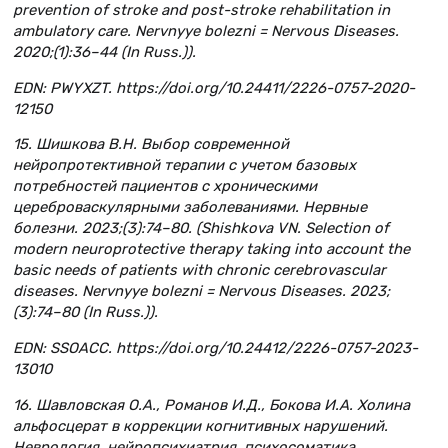
prevention of stroke and post-stroke rehabilitation in
ambulatory care. Nervnyye bolezni = Nervous Diseases.
2020;(1):36–44 (In Russ.)).
EDN: PWYXZT. https://doi.org/10.24411/2226-0757-2020-
12150
15. Шишкова В.Н. Выбор современной
нейропротективной терапии с учетом базовых
потребностей пациентов с хроническими
цереброваскулярными заболеваниями. Нервные
болезни. 2023;(3):74–80. (Shishkova VN. Selection of
modern neuroprotective therapy taking into account the
basic needs of patients with chronic cerebrovascular
diseases. Nervnyye bolezni = Nervous Diseases. 2023;
(3):74–80 (In Russ.)).
EDN: SSOACC. https://doi.org/10.24412/2226-0757-2023-
13010
16. Шавловская О.А., Романов И.Д., Бокова И.А. Холина
альфосцерат в коррекции когнитивных нарушений.
Неврология, нейропсихиатрия, психосоматика.