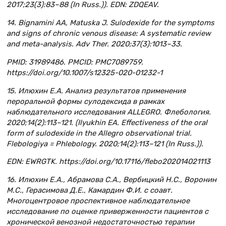
2017;23(3):83–88 (In Russ.)). EDN: ZDQEAV.
14. Bignamini AA, Matuska J. Sulodexide for the symptoms
and signs of chronic venous disease: A systematic review
and meta-analysis. Adv Ther. 2020;37(3):1013–33.
PMID: 31989486. PMCID: PMC7089759.
https://doi.org/10.1007/s12325-020-01232-1
15. Илюхин Е.А. Анализ результатов применения
пероральной формы сулодексида в рамках
наблюдательного исследования ALLEGRO. Флебология.
2020;14(2):113–121. (Ilyukhin EA. Effectiveness of the oral
form of sulodexide in the Allegro observational trial.
Flebologiya = Phlebology. 2020;14(2):113–121 (In Russ.)).
EDN: EWRGTK. https://doi.org/10.17116/flebo202014021113
16. Илюхин Е.А., Абрамова С.А., Вербицкий Н.С., Воронин
М.С., Герасимова Д.Е., Камардин Ф.И. с соавт.
Многоцентровое проспективное наблюдательное
исследование по оценке приверженности пациентов с
хронической венозной недостаточностью терапии