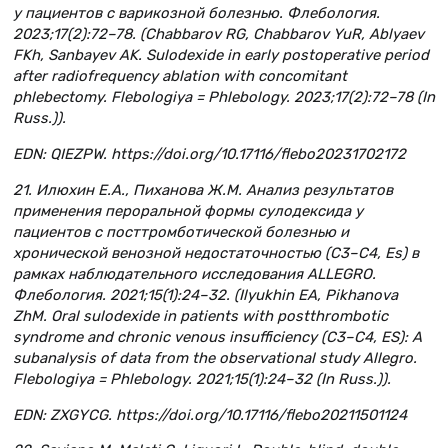
у пациентов с варикозной болезнью. Флебология.
2023;17(2):72–78. (Chabbarov RG, Chabbarov YuR, Ablyaev
FKh, Sanbayev AK. Sulodexide in early postoperative period
after radiofrequency ablation with concomitant
phlebectomy. Flebologiya = Phlebology. 2023;17(2):72–78 (In
Russ.)).
EDN: QIEZPW. https://doi.org/10.17116/flebo20231702172
21. Илюхин Е.А., Пиханова Ж.М. Анализ результатов
применения пероральной формы сулодексида у
пациентов с посттромботической болезнью и
хронической венозной недостаточностью (С3–С4, Es) в
рамках наблюдательного исследования ALLEGRO.
Флебология. 2021;15(1):24–32. (Ilyukhin EA, Pikhanova
ZhM. Oral sulodexide in patients with postthrombotic
syndrome and chronic venous insufficiency (C3–C4, ES): A
subanalysis of data from the observational study Allegro.
Flebologiya = Phlebology. 2021;15(1):24–32 (In Russ.)).
EDN: ZXGYCG. https://doi.org/10.17116/flebo20211501124