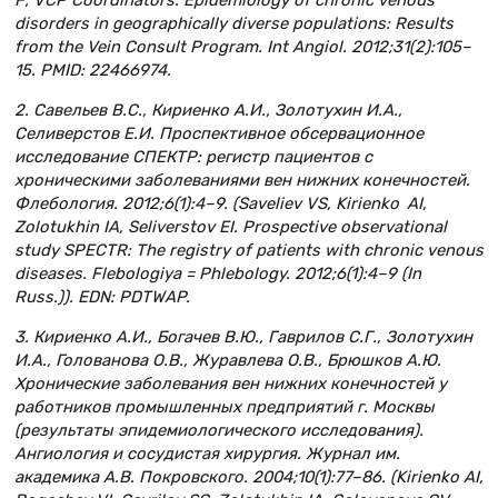
F; VCP Coordinators. Epidemiology of chronic venous
disorders in geographically diverse populations: Results
from the Vein Consult Program. Int Angiol. 2012;31(2):105–
15. PMID: 22466974.
2. Савельев В.С., Кириенко А.И., Золотухин И.А.,
Селиверстов Е.И. Проспективное обсервационное
исследование СПЕКТР: регистр пациентов с
хроническими заболеваниями вен нижних конечностей.
Флебология. 2012;6(1):4–9. (Saveliev VS, Kirienko AI,
Zolotukhin IA, Seliverstov EI. Prospective observational
study SPECTR: The registry of patients with chronic venous
diseases. Flebologiya = Phlebology. 2012;6(1):4–9 (In
Russ.)). EDN: PDTWAP.
3. Кириенко А.И., Богачев В.Ю., Гаврилов С.Г., Золотухин
И.А., Голованова О.В., Журавлева О.В., Брюшков А.Ю.
Хронические заболевания вен нижних конечностей у
работников промышленных предприятий г. Москвы
(результаты эпидемиологического исследования).
Ангиология и сосудистая хирургия. Журнал им.
академика А.В. Покровского. 2004;10(1):77–86. (Kirienko AI,