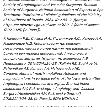
Society of Angiologists and Vascular Surgeons, Russian
Society of Surgeons, National Association of Experts in Spa
Treatment. Rubricator of clinical guidelines of the Ministry
of Healthcare of Russia. 2024. ID: 680_2. Доступ:
https://cr.minzdrav.gov.ru/view-cr/680_2 (date of access –
17.09.2025) (In Russ.)).
7. Калинин Р.Е., Сучков И.А., Пшенников А.С., Камаев А.А.
Мжаванадзе Н.Д. Концентрация матриксных
металлопротеиназ и ионов магния при варикозной
болезни вен нижних конечностей. Ангиология и
сосудистая хирургия. Журнал им. академика А.В.
Покровского. 2016;22(4):24–28. (Kalinin RE, Suchkov IA,
Pshennikov AS, Kamaev AA, Mzhavanadze ND.
Concentrations of matrix metalloproteinases and
magnesium ions in varicose veins of the lower extremities.
Angiologiya i sosudistaya khirurgiya. Zhurnal imeni
akademika A.V. Pokrovskogo = Angiology and Vascular
Surgery (Academician A.V. Pokrovsky Journal).
2016;22(4):24–28. (In Russ.)). EDN: WZHMMV.