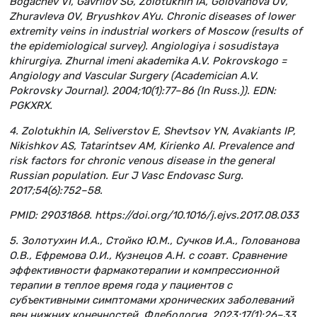
Bogachev VI, Gavrilov SG, Zolotukhin IA, Golovanova OV,
Zhuravleva OV, Bryushkov AYu. Chronic diseases of lower
extremity veins in industrial workers of Moscow (results of
the epidemiological survey). Angiologiya i sosudistaya
khirurgiya. Zhurnal imeni akademika A.V. Pokrovskogo =
Angiology and Vascular Surgery (Academician A.V.
Pokrovsky Journal). 2004;10(1):77–86 (In Russ.)). EDN:
PGKXRX.
4. Zolotukhin IA, Seliverstov E, Shevtsov YN, Avakiants IP,
Nikishkov AS, Tatarintsev AM, Kirienko AI. Prevalence and
risk factors for chronic venous disease in the general
Russian population. Eur J Vasc Endovasc Surg.
2017;54(6):752–58.
PMID: 29031868. https://doi.org/10.1016/j.ejvs.2017.08.033
5. Золотухин И.А., Стойко Ю.М., Сучков И.А., Голованова
О.В., Ефремова О.И., Кузнецов А.Н. с соавт. Сравнение
эффективности фармакотерапии и компрессионной
терапии в теплое время года у пациентов с
субъективными симптомами хронических заболеваний
вен нижних конечностей. Флебология. 2023;17(1):26–33.