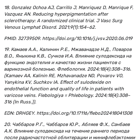
18. Gonzalez Ochoa AJ, Carrillo J, Manriquez D, Manrique F,
Vazquez AN. Reducing hyperpigmentation after
sclerotherapy: A randomized clinical trial. J Vasc Surg
Venous Lymphat Disord. 2021;9(1):154–62.
PMID: 32739509. https://doi.org/10.1016/j.jvsv.2020.06.019
19. Камаев А.А., Калинин Р.Е., Мжаванадзе Н.Д., Поваров
В.О., Яныкина К.В., Сучков И.А. Влияние сулодексида на
функцию эндотелия и качество жизни пациентов с
варикозной болезнью. Флебология. 2024;18(4):308–316.
(Kamaev AA, Kalinin RE, Mzhavanadze ND, Povarov VO,
Yanykina KV, Suchkov IA. Effect of sulodexide on
endothelial function and quality of life in patients with
varicose veins. Flebologiya = Phlebology. 2024;18(4):308–
316 (In Russ.)).
EDN: DRHGEY. https://doi.org/10.17116/flebo202418041308
20. Чаббаров Р.Г., Чаббаров Ю.Р., Абляев Ф.Х., Санбаев
А.К. Влияние сулодексида на течение раннего периода
после радиочастотной облитерации и минифлебэктомии