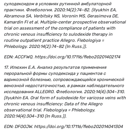
сулодексидом в условиях рутинной амбулаторной
практики. Флебология. 2020;14(2):74–82. (Ilyukhin EA,
Abramova SA, Verbitsky NS, Voronin MS, Gerasimova DE,
Kamardin FI et al. Multiple-center prospective observational
trial on assessment of the compliance of patients with
chronic venous insufficiency to sulodexide therapy in
routine outpatient practice Allegro. Flebologiya =
Phlebology. 2020;14(2):74–82 (In Russ.)).
EDN: ACCFWQ. https://doi.org/10.17116/flebo20201402174
17. Илюхин Е.А. Анализ результатов применения
пероральной формы сулодексида у пациентов с
варикозной болезнью, сопровождающейся хронической
венозной недостаточностью, в рамках наблюдательного
исследования ALLEGRO. Флебология. 2020;14(4):304–310.
(Ilyukhin EA. Oral form of sulodexide for varicose veins with
chronic venous insufficiency: Data of the Allegro
observational trial. Flebologiya = Phlebology.
2020;14(4):304–310 (In Russ.)).
EDN: DFOOJW. https://doi.org/10.17116/flebo202014041304