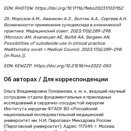
EDN: RHOTOW. https://doi.org/10.17116/flebo202317031152
25. Морозов А.М., Аванесян А.Э., Болтик А.А., Сергеев А.Н.
Возможности применения сулодексида в клинической
практике. Медицинский совет. 2023;17(6):289–298.
(Morozov AM, Avanesyan AE, Boltik AA, Sergeev AN.
Possibilities of sulodexide use in clinical practice.
Meditsinskiy sovet = Medical Council. 2023;17(6):289–298
(In Russ.)).
EDN: KEWZZP. https://doi.org/10.21518/ms2022-050
Об авторах / Для корреспонденции
Ольга Владимировна Голованова, к. м. н., ведущий научный
сотрудник отдела фундаментальных и прикладных
исследований в сердечно-сосудистой хирургии
Института хирургии ФГАОУ ВО «Российский
национальный исследовательский медицинский
университет им. Н.И. Пирогова» Минздрава России
(Пироговский университет). Адрес: 117049, г. Москва,