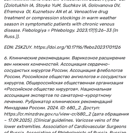
(Zolotukhin IA, Stoyko YuM, Suchkov IA, Golovanova OV,
Efremova OI, Kuznetsov AN et al. Venoactive drug
treatment or compression stockings in warm weather
season in symptomatic patients with chronic venous
disease. Flebologiya = Phlebology. 2023;17(1):26–33 (In
Russ.)).
EDN: ZSKZUY. https://doi.org/10.17116/flebo20231701126
6. Клинические рекомендации. Варикозное расширение
вен нижних конечностей. Ассоциация сердечно-
сосудистых хирургов России, Ассоциация флебологов
России, Российское общество ангиологов и сосудистых
хирургов, Общероссийская общественная организация
«Российское общество хирургов», Национальная
ассоциация экспертов по санаторно-курортному
лечению. Рубрикатор клинических рекомендаций
Минздрава России. 2024. ID: 680_2. Доступ:
https://cr.minzdrav.gov.ru/view-cr/680_2 (дата обращения
– 17.09.2025). (Clinical guidelines. Varicose veins of the
lower extremities. Association of Cardiovascular Surgeons
of Russia, Association of Phlebologists of Russia, Russian