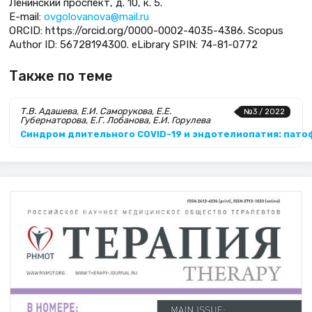
Ленинский проспект, д. 10, к. 5.
E-mail:
ovgolovanova@mail.ru
ORCID: https://orcid.org/0000-0002-4035-4386. Scopus
Author ID: 56728194300. eLibrary SPIN: 74-81-0772
Также по теме
Т.В. Адашева, Е.И. Саморукова, Е.Е.
№3 / 2022
Губернаторова, Е.Г. Лобанова, Е.И. Горулева
Синдром длительного COVID-19 и эндотелиопатия: пато