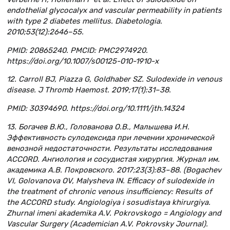
endothelial glycocalyx and vascular permeability in patients
with type 2 diabetes mellitus. Diabetologia.
2010;53(12):2646–55.
PMID: 20865240. PMCID: PMC2974920.
https://doi.org/10.1007/s00125-010-1910-x
12. Carroll BJ, Piazza G, Goldhaber SZ. Sulodexide in venous
disease. J Thromb Haemost. 2019;17(1):31–38.
PMID: 30394690. https://doi.org/10.1111/jth.14324
13. Богачев В.Ю., Голованова О.В., Малышева И.Н.
Эффективность сулодексида при лечении хронической
венозной недостаточности. Результаты исследования
ACCORD. Ангиология и сосудистая хирургия. Журнал им.
академика А.В. Покровского. 2017;23(3):83–88. (Bogachev
VI, Golovanova OV, Malysheva IN. Efficacy of sulodexide in
the treatment of chronic venous insufficiency: Results of
the ACCORD study. Angiologiya i sosudistaya khirurgiya.
Zhurnal imeni akademika A.V. Pokrovskogo = Angiology and
Vascular Surgery (Academician A.V. Pokrovsky Journal).