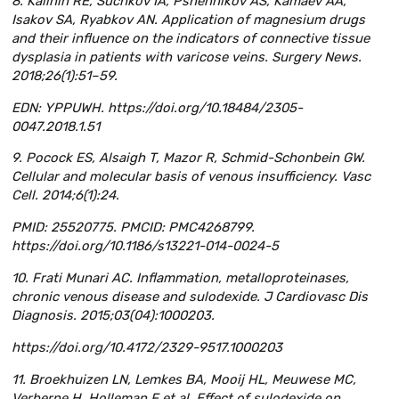
8. Kalinin RE, Suchkov IA, Pshennikov AS, Kamaev AA,
Isakov SA, Ryabkov AN. Application of magnesium drugs
and their influence on the indicators of connective tissue
dysplasia in patients with varicose veins. Surgery News.
2018;26(1):51–59.
EDN: YPPUWH. https://doi.org/10.18484/2305-
0047.2018.1.51
9. Pocock ES, Alsaigh T, Mazor R, Schmid-Schonbein GW.
Cellular and molecular basis of venous insufficiency. Vasc
Cell. 2014;6(1):24.
PMID: 25520775. PMCID: PMC4268799.
https://doi.org/10.1186/s13221-014-0024-5
10. Frati Munari AC. Inflammation, metalloproteinases,
chronic venous disease and sulodexide. J Cardiovasc Dis
Diagnosis. 2015;03(04):1000203.
https://doi.org/10.4172/2329-9517.1000203
11. Broekhuizen LN, Lemkes BA, Mooij HL, Meuwese MC,
Verberne H, Holleman F et al. Effect of sulodexide on