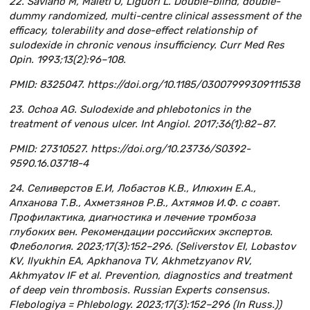
22. Saviano M, Maleti O, Liguori L. Double-blind, double-
dummy randomized, multi-centre clinical assessment of the
efficacy, tolerability and dose-effect relationship of
sulodexide in chronic venous insufficiency. Curr Med Res
Opin. 1993;13(2):96–108.
PMID: 8325047. https://doi.org/10.1185/03007999309111538
23. Ochoa AG. Sulodexide and phlebotonics in the
treatment of venous ulcer. Int Angiol. 2017;36(1):82–87.
PMID: 27310527. https://doi.org/10.23736/S0392-
9590.16.03718-4
24. Селиверстов Е.И, Лобастов К.В., Илюхин Е.А.,
Апханова Т.В., Ахметзянов Р.В., Ахтямов И.Ф. с соавт.
Профилактика, диагностика и лечение тромбоза
глубоких вен. Рекомендации российских экспертов.
Флебология. 2023;17(3):152–296. (Seliverstov EI, Lobastov
KV, Ilyukhin EA, Apkhanova TV, Akhmetzyanov RV,
Akhmyatov IF et al. Prevention, diagnostics and treatment
of deep vein thrombosis. Russian Experts consensus.
Flebologiya = Phlebology. 2023;17(3):152–296 (In Russ.))