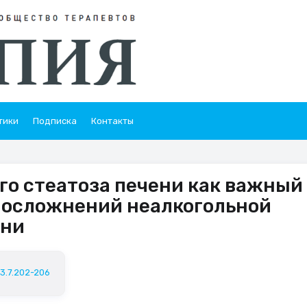
тики
Подписка
Контакты
го стеатоза печени как важный
 осложнений неалкогольной
ени
23.7.202-206