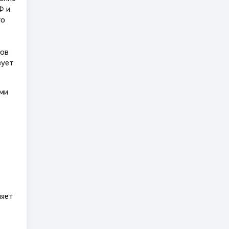
Ф и
го
дов
зует
ми
ляет