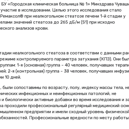
 БУ «Городская клиническая больница № 1» Минздрава Чувашии
 участие в исследовании. Целью этого исследования стало
Ремаксол® при неалкогольном стеатозе печени 1-й стадии у
ами значений стеатоза до 265 дБ/м (S1) при исходно
еского анализов крови.
адии неалкогольного стеатоза в соответствии с данными ра
режиме контролируемого параметра затухания (КПЗ). Они бы
уппам: 1-я (основная) группа – 40 человек, получавших терап
й; 2-я (контрольная) группа – 38 человек, получавших инфузи
и 10 дней.
, были сопоставимы по возрасту, полу, индексу массы тела, н
нических инфекционных и неинфекционных патологий, не
и биологически активные добавки во время исследования и з
ора проходили профессиональный регулярный медицинский осм
мышленном предприятии и имели сходный уровень физическо
 обязанностей. Профессиональные вредности по месту работы