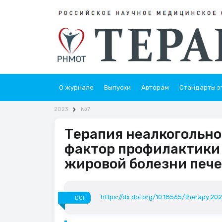
О журнале
Выпуски
Авторам
Стандарты э
2023
№7
Терапия неалкогольно
фактор профилактики
жировой болезни печ
https://dx.doi.org/10.18565/therapy.20
DOI