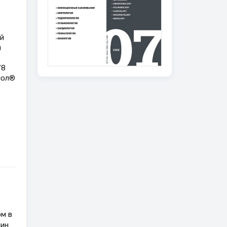
й
ы
78
сол®
ом в
чин