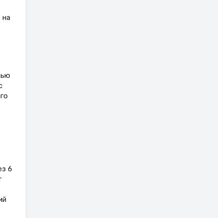
 на
щью
с
го
ез 6
т
ий