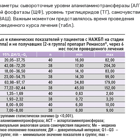
раметры: сывороточные уровни аланиламинотрансферазы (АЛТ
й фосфатазы (ЩФ), уровень триглицеридов (ТГ), самочувств
(ВАШ). Важным моментом представлялось время проведения
веденного курса лечения (табл.).