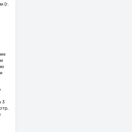
 (г.
нее
ли
ию
и
е
а 3
отр,
й