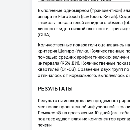
Выполнение одномерной (транзиентной) эла
аппарате Fibrotouch (iLivTouch, Китай). Со
глюкозы, показателей липидного обмена (о
липопротеидов низкой плотности, триглице
(США).
Количественные показатели оценивались н
критерия Шапиро–Уилка. Количественные по
помощью средних арифметических величин (
интервала (95% ДИ). Количественные показа
квартилей (Q1–Q3). Сравнение двух групп п
отличалось от нормального, выполнялось с
РЕЗУЛЬТАТЫ
Результаты исследования продемонстриров
мес после проведенной инфузионной терапи
Ремаксол® на протяжении 10 дней (см. табл
подтверждают влияние компонентов препа
печени.