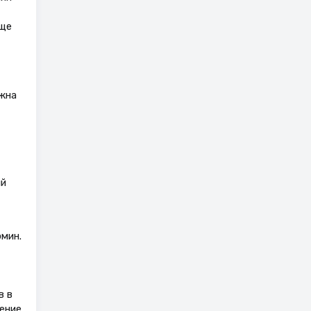
аще
жна
ый
мин.
в в
чение