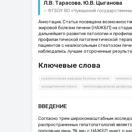
Л.В. Тарасова, Ю.В. Цыганова
ФГБОУ ВО «Чувашский государственный 
Аннотация. Статья посвящена возможностя
жировой болезни печени (НАЖБП) на стадии
дальнейшего развития патологии и профила
профилактической патогенетической терапи
пациентов с неалкогольным стеатозом печ
наблюдались лучшие отсроченные результат
Ключевые слова
неалкогольная жировая болезнь печени
неалкого
оксидативный стресс
митохондриальная дисфункц
ВВЕДЕНИЕ
Согласно трем широкомасштабным исследов
распространенных гепатопатологий является
популяции лишь 1% лиц с НАЖБП знает о нал