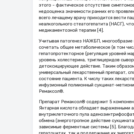
этого – фактическое отсутствие симптомов
недооценка значимости ранних его проявлени
всего лечащему врачу приходится вести п
неалкогольного стеатогепатита (НАСГ), что
медикаментозной терапии [4].
Учитывая патогенез НАЖБП, многообразие 
сочетать общее метаболическое (в том чис
гепатопротекторное (регуляция уровней ма
уровень холестерина, триглицеридов сывор
детоксицирующее действие. Таким образом
универсальный лекарственный препарат, с
состояние пациента. К числу таких лекарс
инфузионный полиионный сукцинат-метиони
Ремаксол®.
Препарат Ремаксол® содержит 5 компоненто
Янтарная кислота обладает выраженными а
внутриклеточного пула аденозинтрифосфат
обмена (энерготропное действие сукцината
зависимые ферментные системы [5]. Благод
гепатоцитах, так и поддержание их энергет