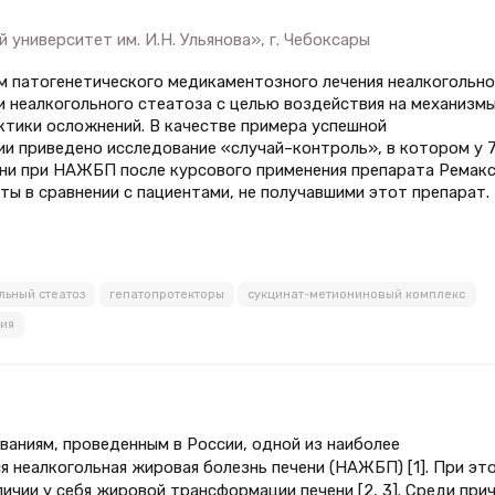
университет им. И.Н. Ульянова», г. Чебоксары
м патогенетического медикаментозного лечения неалкогольно
 неалкогольного стеатоза с целью воздействия на механизм
ктики осложнений. В качестве примера успешной
и приведено исследование «случай–контроль», в котором у 
ени при НАЖБП после курсового применения препарата Ремак
ы в сравнении с пациентами, не получавшими этот препарат.
льный стеатоз
гепатопротекторы
сукцинат-метиониновый комплекс
ия
аниям, проведенным в России, одной из наиболее
 неалкогольная жировая болезнь печени (НАЖБП) [1]. При эт
ичии у себя жировой трансформации печени [2, 3]. Среди при