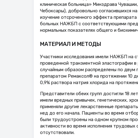
клиническая больница» Минздрава Чувашии,
Чебоксары), добровольно согласившихся на
изучение отсроченного эффекта препарата 
больных НАЖБП с соответствующими предел
нормальных показателях общего и биохимич
МАТЕРИАЛ И МЕТОДЫ
Участники исследования имели НАЖБП на ст
проведенной транзиентной эластографии в 
случайным образом распределены по двум гр
препаратом Ремаксол® на протяжении 10 дне
0,9% раствора натрия хлорида на протяжени
Представители обеих групп достигли 18 лет
имели вредных привычек, генетических, хро
применяли другие лекарственные препараты 
нед до его начала. Пациенты во время отб
были трудоустроены на одном крупном про
активности во время исполнения трудовых
отсутствовали.