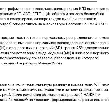
стографии печени с использованием режима КПЗ выполнялось
держание АЛТ, АСТ, ГГТП, ЩФ, общего и прямого билирубина,
бщего холестерина, липопротеидов высокой плотности,
ридов) определялось на анализаторе Beckman Coulter AU 680
а предмет соответствия нормальному распределению с помо
казатели, имеющие нормальное распределение, описывались 
M) и стандартных отклонений (SD), границ 95% доверительно
тели представлены в виде медианы (Me) и нижнего и верхнего
о количественному показателю, распределение которого
 помощью U-критерия Манна– Уитни.
али статистически значимую разницу в показателях АЛТ чер
и между пациентами, получавшими и не получавшими препара
., рис.). Такие изменения объясняются природой НАЖБП и
рата Ремаксол® на механизм формирования жировых изменен