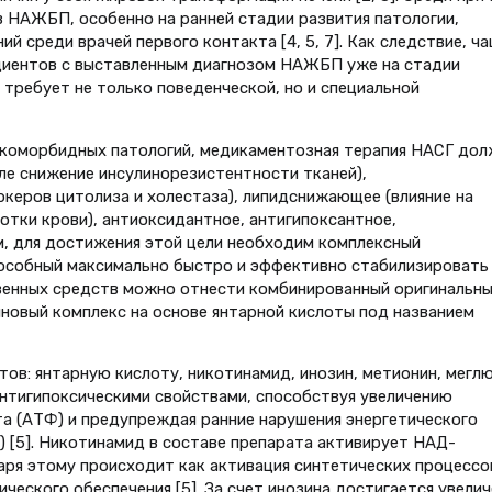
 НАЖБП, особенно на ранней стадии развития патологии,
й среди врачей первого контакта [4, 5, 7]. Как следствие, ч
ациентов с выставленным диагнозом НАЖБП уже на стадии
 требует не только поведенческой, но и специальной
коморбидных патологий, медикаментозная терапия НАСГ дол
ле снижение инсулинорезистентности тканей),
ркеров цитолиза и холестаза), липидснижающее (влияние на
отки крови), антиоксидантное, антигипоксантное,
, для достижения этой цели необходим комплексный
пособный максимально быстро и эффективно стабилизировать
твенных средств можно отнести комбинированный оригинальн
новый комплекс на основе янтарной кислоты под названием
в: янтарную кислоту, никотинамид, инозин, метионин, меглю
нтигипоксическими свойствами, способствуя увеличению
а (АТФ) и предупреждая ранние нарушения энергетического
) [5]. Никотинамид в составе препарата активирует НАД-
аря этому происходит как активация синтетических процессо
ического обеспечения [5]. За счет инозина достигается увели