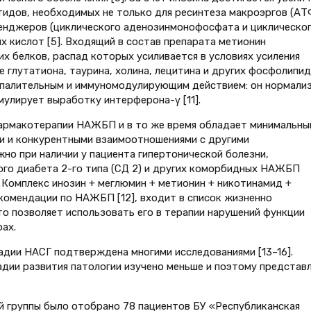
идов, необходимых не только для ресинтеза макроэргов (АТ
сенджеров (циклического аденозинмонофосфата и циклическо
х кислот [5]. Входящий в состав препарата метионин
 белков, распад которых усиливается в условиях усиления
е глутатиона, таурина, холина, лецитина и других фосфолипи
оспалительным и иммуномодулирующим действием: он нормали
мулирует выработку интерферона-γ [11].
армакотерапии НАЖБП и в то же время обладает минимальны
и и конкурентными взаимоотношениями с другими
но при наличии у пациента гипертонической болезни,
ого диабета 2-го типа (СД 2) и других коморбидных НАЖБП
 Комплекс инозин + меглюмин + метионин + никотинамид +
екомендации по НАЖБП [12], входит в список жизненно
о позволяет использовать его в терапии нарушений функции
ах.
дии НАСГ подтверждена многими исследованиями [13–16].
адии развития патологии изучено меньше и поэтому представ
ой группы было отобрано 78 пациентов БУ «Республиканская