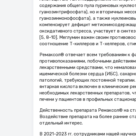
содержания общего пула пуриновых нуклеот
гуанозинтрифосфата), но и вторичных мес
гуанозинмонофосфата), а также нуклеиновы
компенсирует дефицит метионинсодержащих
оксидативного стресса, участвует в синтез
[5, 8–10]. Меглумин важен своим противов
соотношение Т-киллеров и Т-хелперов, сти
Ремаксол® отвечает всем требованиям к ф
противопоказаниями, побочными действиям
лекарственными средствами, что немаловаж
ишемической болезни сердца (ИБС), сахарн
патологий, требующих постоянной терапии.
янтарная кислота включен в клинические р
необходимых лекарственных препаратов, чт
печени у пациентов в профильных стационар
Действенность препарата Ремаксол® на ста
Воздействие препарата на более ранние ст
отдельный интерес.
В 2021–2023 гг. сотрудниками нашей научн