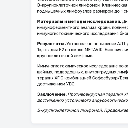
В-крупноклеточной лимфомой. Клиническая 
подмышечных лимфоузлов размером до 1 см
Материалы и методы исследования.
Ди
иммуноферментного анализа крови, полиме
иммуногистохимического исследования био
Результаты.
Установлено повышение АЛТ до
1в, стадия F2 по шкале METAVIR. Биопсия 
крупноклеточной лимфоме.
Иммуногистохимическое исследование показ
шейных, подвздошных, внутригрудных лимф
терапия ХГ С комбинацией Софосбувир/Велп
достижением УВО.
Заключение.
Противовирусная терапия Х
достижению устойчивого вирусологическог
В-крупноклеточной лимфомой. Продолжает