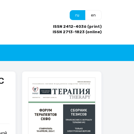
ru
en
ISSN 2412-4036 (print)
ISSN 2713-1823 (online)
С
ной