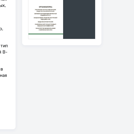
ых,
о,
отип
й В-
 в
ная