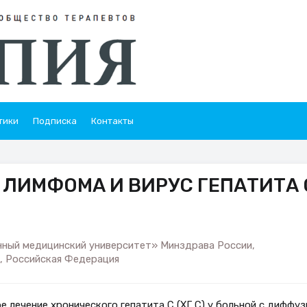
тики
Подписка
Контакты
 ЛИМФОМА И ВИРУС ГЕПАТИТА 
ный медицинский университет» Минздрава России,
а, Российская Федерация
е лечение хронического гепатита С (ХГ С) у больной с диффуз