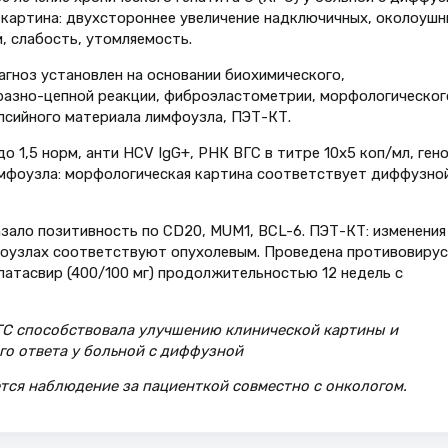
картина: двухстороннее увеличение надключичных, околоушн
, слабость, утомляемость.
агноз установлен на основании биохимического,
разно-цепной реакции, фиброэластометрии, морфологическог
псийного материала лимфоузла, ПЭТ-КТ.
 1,5 норм, анти HCV IgG+, РНК ВГС в титре 10х5 коп/мл, ген
лимфоузла: морфологическая картина соответствует диффузно
ало позитивность по CD20, MUM1, BCL-6. ПЭТ-КТ: изменения
оузлах соответствуют опухолевым. Проведена противовирус
атасвир (400/100 мг) продолжительностью 12 недель с
ГС способствовала улучшению клинической картины и
о ответа у больной с диффузной
ся наблюдение за пациенткой совместно с онкологом.