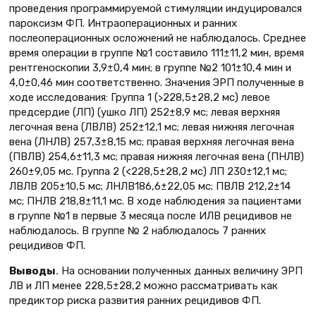
проведения программируемой стимуляции индуцировался
пароксизм ФП. Интраоперационных и ранних
послеоперационных осложнений не наблюдалось. Среднее
время операции в группе №1 составило 111±11,2 мин, время
рентгеноскопии 3,9±0,4 мин; в группе №2 101±10,4 мин и
4,0±0,46 мин соответственно. Значения ЭРП полученные в
ходе исследования: Группа 1 (>228,5±28,2 мс) левое
предсердие (ЛП) (ушко ЛП) 252±8,9 мс; левая верхняя
легочная вена (ЛВЛВ) 252±12,1 мс; левая нижняя легочная
вена (ЛНЛВ) 257,3±8,15 мс; правая верхняя легочная вена
(ПВЛВ) 254,6±11,3 мс; правая нижняя легочная вена (ПНЛВ)
260±9,05 мс. Группа 2 (<228,5±28,2 мс) ЛП 230±12,1 мс;
ЛВЛВ 205±10,5 мс; ЛНЛВ186,6±22,05 мс; ПВЛВ 212,2±14
мс; ПНЛВ 218,8±11,1 мс. В ходе наблюдения за пациентами
в группе №1 в первые 3 месяца после ИЛВ рецидивов не
наблюдалось. В группе № 2 наблюдалось 7 ранних
рецидивов ФП.
Выводы
.
На основании полученных данных величину ЭРП
ЛВ и ЛП менее 228,5±28,2 можно рассматривать как
предиктор риска развития ранних рецидивов ФП.