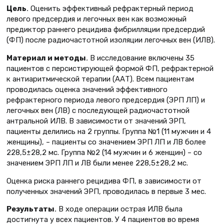
Цель
.
Оценить эффективный рефрактерный период
левого предсердия и легочных вен как возможный
предиктор раннего рецидива фибрилляции предсердий
(ФП) после радиочастотной изоляции легочных вен (ИЛВ).
Материал и методы
.
В исследование включены 35
пациентов с персистирующей формой ФП, рефрактерной
к антиаритмической терапии (ААТ). Всем пациентам
проводилась оценка значений эффективного
рефрактерного периода левого предсердия (ЭРП ЛП) и
легочных вен (ЛВ) с последующей радиочастотной
антральной ИЛВ. В зависимости от значений ЭРП,
пациенты делились на 2 группы. Группа №1 (11 мужчин и 4
женщины), – пациенты со значением ЭРП ЛП и ЛВ более
228,5±28,2 мс. Группа №2 (14 мужчин и 6 женщин) – со
значением ЭРП ЛП и ЛВ были менее 228,5±28,2 мс.
Оценка риска раннего рецидива ФП, в зависимости от
полученных значений ЭРП, проводилась в первые 3 мес.
Результаты
.
В ходе операции острая ИЛВ была
достигнута у всех пациентов. У 4 пациентов во время