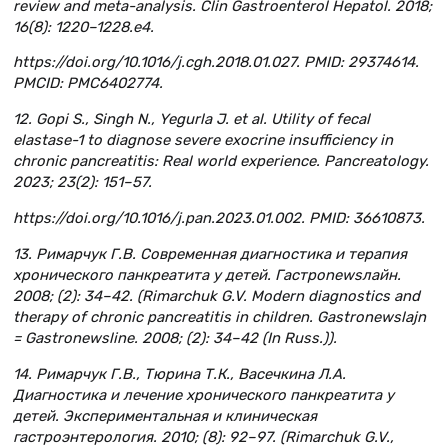
review and meta-analysis. Clin Gastroenterol Hepatol. 2018;
16(8): 1220–1228.e4.
https://doi.org/10.1016/j.cgh.2018.01.027. PMID: 29374614.
PMCID: PMC6402774.
12. Gopi S., Singh N., Yegurla J. et al. Utility of fecal
elastase-1 to diagnose severe exocrine insufficiency in
chronic pancreatitis: Real world experience. Pancreatology.
2023; 23(2): 151–57.
https://doi.org/10.1016/j.pan.2023.01.002. PMID: 36610873.
13. Римарчук Г.В. Современная диагностика и терапия
хронического панкреатита у детей. Гастроnewsлайн.
2008; (2): 34–42. (Rimarchuk G.V. Modern diagnostics and
therapy of chronic pancreatitis in children. Gastronewslajn
= Gastronewsline. 2008; (2): 34–42 (In Russ.)).
14. Римарчук Г.В., Тюрина Т.К., Васечкина Л.А.
Диагностика и лечение хронического панкреатита у
детей. Экспериментальная и клиническая
гастроэнтерология. 2010; (8): 92–97. (Rimarchuk G.V.,