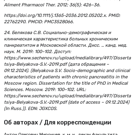
Aliment Pharmacol Ther. 2012; 36(5): 426–36.
https://doi.org/10.1111/j.1365-2036.2012.05202.x. PMID:
22762290. PMCID: PMC3528066.
24. Белякова С.В. Социально-демографическая и
клиническая характеристика больных хроническим
панкреатитом в Московской области. Дисс. … канд. мед.
наук. М. 2019: 100–102. Доступ:
https://www.sechenov.ru/upload/medialibrary/497/Disserta
tsiya-Belyakova-S.V.-2019.pdf (дата обращения –
09.12.2024). (Belyakova S.V. Socio-demographic and clinical
characteristics of patients with chronic pancreatitis in the
Moscow region. Dissertation for the title of PhD in Medical
Sciences. Moscow. 2019: 100–102. URL:
https://www.sechenov.ru/upload/medialibrary/497/Disserta
tsiya-Belyakova-S.V.-2019.pdf (date of access – 09.12.2024)
(In Russ.)). EDN: JGXCOS.
Об авторах / Для корреспонденции
Антон Олегович Мирончев, к. м. н., декан факультета