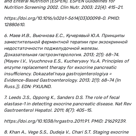
and Enteral Nutrition (ESPEN). ESPEN Guidelines for
Nutrition Screening 2002. Clin Nutr. 2003; 22(4): 415–21.
https://doi.org/10.1016/s0261-5614(03)00098-0. PMID:
12880610.
6. Маев И.В., Вьючнова Е.С., Кучерявый Ю.А. Принципы
заместительной ферментной терапии при экзокринной
недостаточности поджелудочной железы.
Доказательная гастроэнтерология. 2013; 2(1): 68–74.
(Mayev I.V., Vyuchnova E.S., Kucheryavy Yu.A. Principles of
enzyme replacement therapy for exocrine pancreatic
insufficiency. Dokazatel’naya gastrojenterologiya =
Evidence-Based Gastroenterology. 2013; 2(1): 68–74 (In
Russ.)). EDN: PXUUND.
7. Leeds J.S., Oppong K., Sanders D.S. The role of fecal
elastase-1 in detecting exocrine pancreatic disease. Nat Rev
Gastroenterol Hepatol. 2011; 8(7): 405–15.
https://doi.org/10.1038/nrgastro.2011.91. PMID: 21629239.
8. Khan A., Vege S.S., Dudeja V., Chari S.T. Staging exocrine