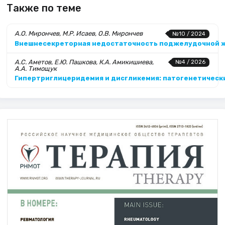
Также по теме
А.О. Мирончев, М.Р. Исаев, О.В. Мирончев
№10 / 2024
Внешнесекреторная недостаточность поджелудочной желе
А.С. Аметов, Е.Ю. Пашкова, К.А. Амикишиева,
№4 / 2026
А.А. Тимощук
Гипертриглицеридемия и дисгликемия: патогенетически