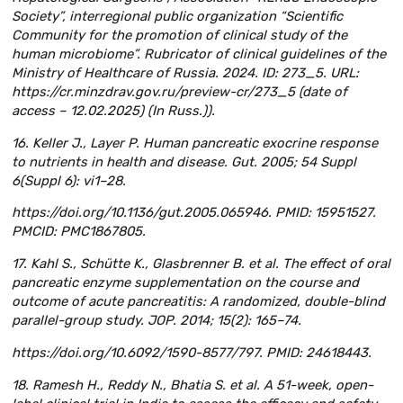
Society”, interregional public organization “Scientific
Community for the promotion of clinical study of the
human microbiome”. Rubricator of clinical guidelines of the
Ministry of Healthcare of Russia. 2024. ID: 273_5. URL:
https://cr.minzdrav.gov.ru/preview-cr/273_5 (date of
access – 12.02.2025) (In Russ.)).
16. Keller J., Layer P. Human pancreatic exocrine response
to nutrients in health and disease. Gut. 2005; 54 Suppl
6(Suppl 6): vi1–28.
https://doi.org/10.1136/gut.2005.065946. PMID: 15951527.
PMCID: PMC1867805.
17. Kahl S., Schütte K., Glasbrenner B. et al. The effect of oral
pancreatic enzyme supplementation on the course and
outcome of acute pancreatitis: A randomized, double-blind
parallel-group study. JOP. 2014; 15(2): 165–74.
https://doi.org/10.6092/1590-8577/797. PMID: 24618443.
18. Ramesh H., Reddy N., Bhatia S. et al. A 51-week, open-