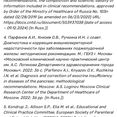
recommendations, the composition and scientific validity of
information included in clinical recommendations, approved
by Order of the Ministry of Healthcare of Russia No. 103n
dated 02/28/2019 (as amended on 06/23/2020) URL:
https://docs.cntd.ru/document/553937038 (date of access
– 09.12.2024) (In Russ.)).
4. Парфенов А.И., Князев О.В., Ручкина И.Н. с соавт.
Диагностика и коррекция внешнесекреторной
недостаточности при заболеваниях поджелудочной
железы: методические рекомендации. М.: ГБУЗ г. Москвы
«Московский клинический научно-практический центр
им. А.С. Логинова Департамента здравоохранения города
Москвы». 2022; 36 с. (Parfenov A.I., Knyazev O.V., Ruchkina
I.N. et al. Diagnosis and correction of exocrine insufficiency
in diseases of the pancreas: methodological
recommendations. Moscow: A.S. Loginov Moscow Clinical
Research Center of the Department of Healthcare of
Moscow. 2022; 36 pp. (In Russ.)).
5. Kondrup J., Allison S.P., Elia M. et al.; Educational and
Clinical Practice Committee, European Society of Parenteral