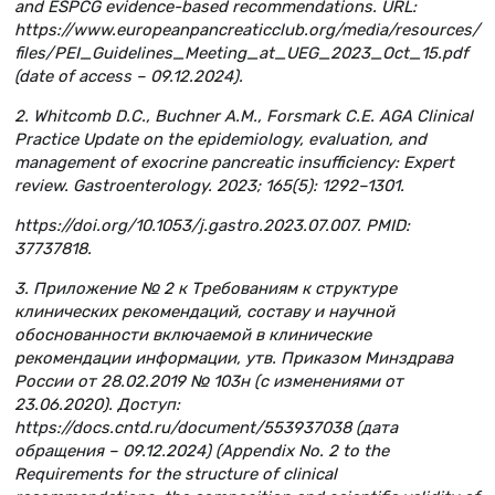
and ESPCG evidence-based recommendations. URL:
https://www.europeanpancreaticclub.org/media/resources/
files/PEI_Guidelines_Meeting_at_UEG_2023_Oct_15.pdf
(date of access – 09.12.2024).
2. Whitcomb D.C., Buchner A.M., Forsmark C.E. AGA Clinical
Practice Update on the epidemiology, evaluation, and
management of exocrine pancreatic insufficiency: Expert
review. Gastroenterology. 2023; 165(5): 1292–1301.
https://doi.org/10.1053/j.gastro.2023.07.007. PMID:
37737818.
3. Приложение № 2 к Требованиям к структуре
клинических рекомендаций, составу и научной
обоснованности включаемой в клинические
рекомендации информации, утв. Приказом Минздрава
России от 28.02.2019 № 103н (с изменениями от
23.06.2020). Доступ:
https://docs.cntd.ru/document/553937038 (дата
обращения – 09.12.2024) (Appendix No. 2 to the
Requirements for the structure of clinical