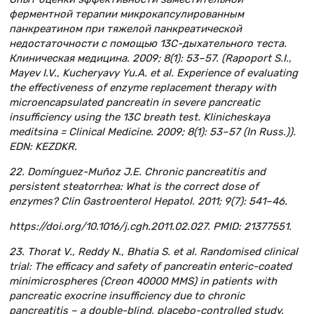
ферментной терапии микрокапсулированным
панкреатином при тяжелой панкреатической
недостаточности с помощью 13С-дыхательного теста.
Клиническая медицина. 2009; 8(1): 53–57. (Rapoport S.I.,
Mayev I.V., Kucheryavy Yu.A. et al. Experience of evaluating
the effectiveness of enzyme replacement therapy with
microencapsulated pancreatin in severe pancreatic
insufficiency using the 13C breath test. Klinicheskaya
meditsina = Clinical Medicine. 2009; 8(1): 53–57 (In Russ.)).
EDN: KEZDKR.
22. Domínguez-Muñoz J.E. Chronic pancreatitis and
persistent steatorrhea: What is the correct dose of
enzymes? Clin Gastroenterol Hepatol. 2011; 9(7): 541–46.
https://doi.org/10.1016/j.cgh.2011.02.027. PMID: 21377551.
23. Thorat V., Reddy N., Bhatia S. et al. Randomised clinical
trial: The efficacy and safety of pancreatin enteric-coated
minimicrospheres (Creon 40000 MMS) in patients with
pancreatic exocrine insufficiency due to chronic
pancreatitis – a double-blind, placebo-controlled study.