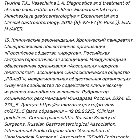
Tyurina T.K., Vasechkina L.A. Diagnostics and treatment of
chronic pancreatitis in children. Eksperimental’naya i
klinicheskaya gastroenterologiya = Experimental and
Clinical Gastroenterology. 2010; (8): 92–97 (In Russ.)). EDN:
MVAKER.
15. Клинические рекомендации. Хронический панкреатит.
Общероссийская общественная организация
«Российское общество хирургов», Российская
гастроэнтерологическая ассоциация, Международная
общественная организация «Ассоциация хирургов-
гепатологов», ассоциация «Эндоскопическое общество
„РЭндО“», межрегиональная общественная организация
«Научное сообщество по содействию клиническому
изучению микробиома человека». Рубрикатор
клинических рекомендаций Минздрава России. 2024. ID:
273_5. Доступ: https://cr.minzdrav.gov.ru/preview-
cr/273_5 (дата обращения – 12.02.2025). (Clinical
guidelines. Chronic pancreatitis. Russian Society of
Surgeons, Russian Gastroenterological Association,
International Public Organization “Association of
Hepatological Surgeons”, Association “REndO Endoscopic