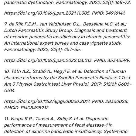
pancreatic dysfunction. Pancreatology. 2022; 22(1): 168–72.
https://doi.org/10.1016/j.pan.2021.11.005. PMID: 34916141.
9. de Rijk F.E.M., van Veldhuisen C.L., Besselink M.G. et al.;
Dutch Pancreatitis Study Group. Diagnosis and treatment
of exocrine pancreatic insufficiency in chronic pancreatitis:
An international expert survey and case vignette study.
Pancreatology. 2022; 22(4): 457–65.
https://doi.org/10.1016/j.pan.2022.03.013. PMID: 35346599.
10. Tóth A.Z., Szabó A., Hegyi E. et al. Detection of human
elastase isoforms by the ScheBo Pancreatic Elastase 1 Test.
Am J Physiol Gastrointest Liver Physiol. 2017; 312(6): G606–
G614.
https://doi.org/10.1152/ajpgi.00060.2017. PMID: 28360028.
PMCID: PMC5495912.
11. Vanga R.R., Tansel A., Sidiq S. et al. Diagnostic
performance of measurement of fecal elastase-1 in
detection of exocrine pancreatic insufficiency: Systematic