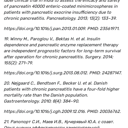
label clinical trial in India to assess the efficacy and safety
of pancreatin 40000 enteric-coated minimicrospheres in
patients with pancreatic exocrine insufficiency due to
chronic pancreatitis. Pancreatology. 2013; 13(2): 133–39.
https://doi.org/10.1016/j.pan.2013.01.009. PMID: 23561971.
19. Winny M., Paroglou V., Bektas H. et al. Insulin
dependence and pancreatic enzyme replacement therapy
are independent prognostic factors for long-term survival
after operation for chronic pancreatitis. Surgery. 2014;
155(2): 271–79.
https://doi.org/10.1016/j.surg.2013.08.012. PMID: 24287147.
20. Nøjgaard C., Bendtsen F., Becker U. et al. Danish
patients with chronic pancreatitis have a four-fold higher
mortality rate than the Danish population.
Gastroenterology. 2010; 8(4): 384–90.
https://doi.org/10.1016/j.cgh.2009.12.016. PMID: 20036762.
21. Рапопорт С.И., Маев И.В., Кучерявый Ю.А. с соавт.
Опыт оценки эффективности заместительной