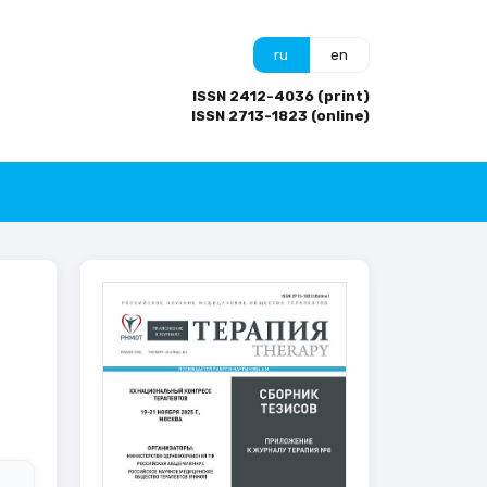
ru
en
ISSN 2412-4036 (print)
ISSN 2713-1823 (online)
В