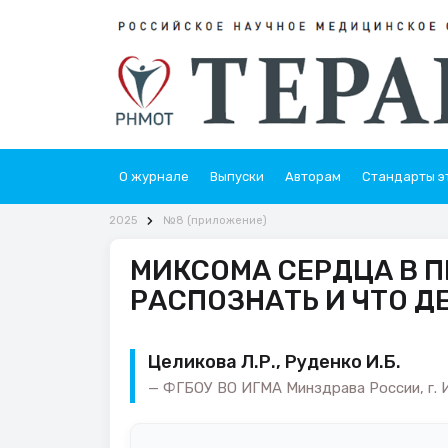
О журнале
Выпуски
Авторам
Стандарты э
2025
№8 (приложение)
МИКСОМА СЕРДЦА В П
РАСПОЗНАТЬ И ЧТО Д
Целикова Л.Р., Руденко И.Б.
ФГБОУ ВО ИГМА Минздрава России, г. 