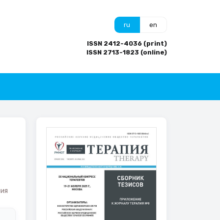
ru
en
ISSN 2412-4036 (print)
ISSN 2713-1823 (online)
ия