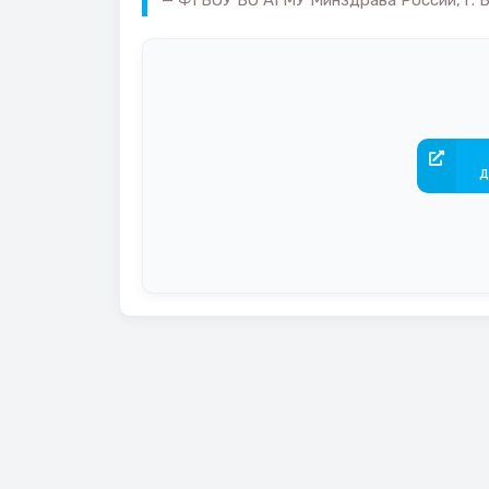
ФГБОУ ВО АГМУ Минздрава России, г. Б
д