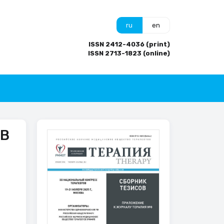
ru
en
ISSN 2412-4036 (print)
ISSN 2713-1823 (online)
 В