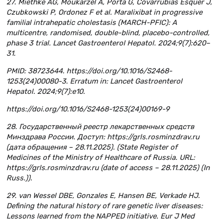
27. Miethke AG, Moukarzel A, Porta G, Covarrubias Esquer J,
Czubkowski P, Ordonez F et al. Maralixibat in progressive
familial intrahepatic cholestasis (MARCH-PFIC): A
multicentre, randomised, double-blind, placebo-controlled,
phase 3 trial. Lancet Gastroenterol Hepatol. 2024;9(7):620–
31.
PMID: 38723644. https://doi.org/10.1016/S2468-
1253(24)00080-3. Erratum in: Lancet Gastroenterol
Hepatol. 2024;9(7):e10.
https://doi.org/10.1016/S2468-1253(24)00169-9
28. Государственный реестр лекарственных средств
Минздрава России. Доступ: https://grls.rosminzdrav.ru
(дата обращения – 28.11.2025). (State Register of
Medicines of the Ministry of Healthcare of Russia. URL:
https://grls.rosminzdrav.ru (date of access – 28.11.2025) (In
Russ.)).
29. van Wessel DBE, Gonzales E, Hansen BE, Verkade HJ.
Defining the natural history of rare genetic liver diseases:
Lessons learned from the NAPPED initiative. Eur J Med