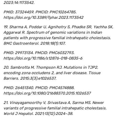
2023;14:1173542.
PMID: 37324459. PMCID: PMC10264785.
https://doi.org/10.3389/fphar.2023.1173542
19. Sharma A, Poddar U, Agnihotry S, Phadke SR, Yachha SK,
Aggarwal R. Spectrum of genomic variations in Indian
patients with progressive familial intrahepatic cholestasis.
BMC Gastroenterol. 2018;18(1):107.
PMID: 29973134. PMCID: PMC6032793.
https://doi.org/10.1186/s12876-018-0835-6
20. Sambrotta M, Thompson RJ. Mutations in TJP2,
encoding zona occludens 2, and liver disease. Tissue
Barriers. 2015;3(3):e1026537.
PMID: 26451340. PMCID: PMC4574888.
https://doi.org/10.1080/21688370.2015.1026537
21. Vinayagamoorthy V, Srivastava A, Sarma MS. Newer
variants of progressive familial intrahepatic cholestasis.
World J Hepatol. 2021;13(12):2024–38.