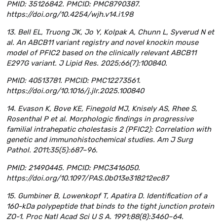
PMID: 35126842. PMCID: PMC8790387.
https://doi.org/10.4254/wjh.v14.i1.98
13. Bell EL, Truong JK, Jo Y, Kolpak A, Chunn L, Syverud N et
al. An ABCB11 variant registry and novel knockin mouse
model of PFIC2 based on the clinically relevant ABCB11
E297G variant. J Lipid Res. 2025;66(7):100840.
PMID: 40513781. PMCID: PMC12273561.
https://doi.org/10.1016/j.jlr.2025.100840
14. Evason K, Bove KE, Finegold MJ, Knisely AS, Rhee S,
Rosenthal P et al. Morphologic findings in progressive
familial intrahepatic cholestasis 2 (PFIC2): Correlation with
genetic and immunohistochemical studies. Am J Surg
Pathol. 2011;35(5):687–96.
PMID: 21490445. PMCID: PMC3416050.
https://doi.org/10.1097/PAS.0b013e318212ec87
15. Gumbiner B, Lowenkopf T, Apatira D. Identification of a
160-kDa polypeptide that binds to the tight junction protein
ZO-1. Proc Natl Acad Sci U S A. 1991;88(8):3460–64.