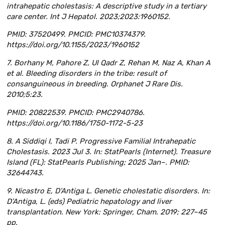
intrahepatic cholestasis: A descriptive study in a tertiary
care center. Int J Hepatol. 2023;2023:1960152.
PMID: 37520499. PMCID: PMC10374379.
https://doi.org/10.1155/2023/1960152
7. Borhany M, Pahore Z, Ul Qadr Z, Rehan M, Naz A, Khan A
et al. Bleeding disorders in the tribe: result of
consanguineous in breeding. Orphanet J Rare Dis.
2010;5:23.
PMID: 20822539. PMCID: PMC2940786.
https://doi.org/10.1186/1750-1172-5-23
8. A Siddiqi I, Tadi P. Progressive Familial Intrahepatic
Cholestasis. 2023 Jul 3. In: StatPearls (Internet). Treasure
Island (FL): StatPearls Publishing; 2025 Jan–. PMID:
32644743.
9. Nicastro E, D’Antiga L. Genetic cholestatic disorders. In:
D’Antiga, L. (eds) Pediatric hepatology and liver
transplantation. New York: Springer, Cham. 2019; 227–45
pp.