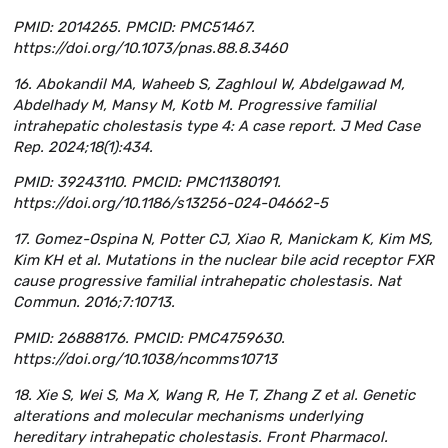
PMID: 2014265. PMCID: PMC51467.
https://doi.org/10.1073/pnas.88.8.3460
16. Abokandil MA, Waheeb S, Zaghloul W, Abdelgawad M,
Abdelhady M, Mansy M, Kotb M. Progressive familial
intrahepatic cholestasis type 4: A case report. J Med Case
Rep. 2024;18(1):434.
PMID: 39243110. PMCID: PMC11380191.
https://doi.org/10.1186/s13256-024-04662-5
17. Gomez-Ospina N, Potter CJ, Xiao R, Manickam K, Kim MS,
Kim KH et al. Mutations in the nuclear bile acid receptor FXR
cause progressive familial intrahepatic cholestasis. Nat
Commun. 2016;7:10713.
PMID: 26888176. PMCID: PMC4759630.
https://doi.org/10.1038/ncomms10713
18. Xie S, Wei S, Ma X, Wang R, He T, Zhang Z et al. Genetic
alterations and molecular mechanisms underlying
hereditary intrahepatic cholestasis. Front Pharmacol.