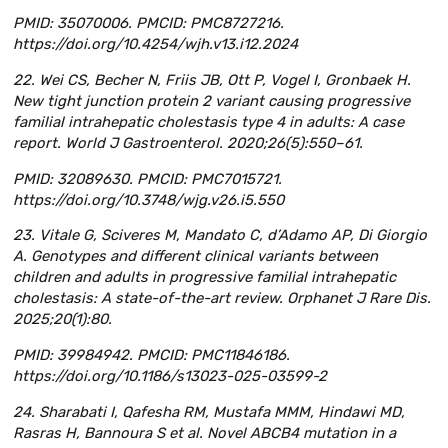
PMID: 35070006. PMCID: PMC8727216.
https://doi.org/10.4254/wjh.v13.i12.2024
22. Wei CS, Becher N, Friis JB, Ott P, Vogel I, Gronbaek H.
New tight junction protein 2 variant causing progressive
familial intrahepatic cholestasis type 4 in adults: A case
report. World J Gastroenterol. 2020;26(5):550–61.
PMID: 32089630. PMCID: PMC7015721.
https://doi.org/10.3748/wjg.v26.i5.550
23. Vitale G, Sciveres M, Mandato C, d’Adamo AP, Di Giorgio
A. Genotypes and different clinical variants between
children and adults in progressive familial intrahepatic
cholestasis: A state-of-the-art review. Orphanet J Rare Dis.
2025;20(1):80.
PMID: 39984942. PMCID: PMC11846186.
https://doi.org/10.1186/s13023-025-03599-2
24. Sharabati I, Qafesha RM, Mustafa MMM, Hindawi MD,
Rasras H, Bannoura S et al. Novel ABCB4 mutation in a