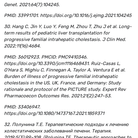
Genet. 2021;64(7):104245.
PMID: 33991701. https://doi.org/10.1016/j.ejmg.2021.104245
30. Hang C, Jin Y, Luo Y, Feng M, Zhou T, Zhu J et al. Long-
term results of pediatric liver transplantation for
progressive familial intrahepatic cholestasis. J Clin Med.
2022;11(16):4684.
PMID: 36012923. PMCID: PMC9410346.
https://doi.org/10.3390/jcm1116468431. Ruiz-Casas L,
O’Hara S, Mighiu C, Finnegan A, Taylor A, Ventura E et al.
Burden of illness of progressive familial intrahepatic
cholestasis in the US, UK, France, and Germany: Study
rationale and protocol of the PICTURE study. Expert Rev
Pharmacoecon Outcomes Res. 2021;21(2):247–53.
PMID: 33406947.
https://doi.org/10.1080/14737167.2021.1859371
32. Полунина Т.Е. Терапевтические подходы к лечению
холестатических заболеваний печени. Терапия.
2019;5(3):99–108. (Polunina TE. Therapeutic approaches to