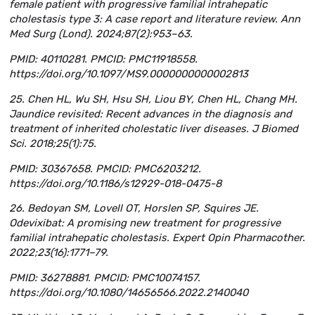
female patient with progressive familial intrahepatic
cholestasis type 3: A case report and literature review. Ann
Med Surg (Lond). 2024;87(2):953–63.
PMID: 40110281. PMCID: PMC11918558.
https://doi.org/10.1097/MS9.0000000000002813
25. Chen HL, Wu SH, Hsu SH, Liou BY, Chen HL, Chang MH.
Jaundice revisited: Recent advances in the diagnosis and
treatment of inherited cholestatic liver diseases. J Biomed
Sci. 2018;25(1):75.
PMID: 30367658. PMCID: PMC6203212.
https://doi.org/10.1186/s12929-018-0475-8
26. Bedoyan SM, Lovell OT, Horslen SP, Squires JE.
Odevixibat: A promising new treatment for progressive
familial intrahepatic cholestasis. Expert Opin Pharmacother.
2022;23(16):1771–79.
PMID: 36278881. PMCID: PMC10074157.
https://doi.org/10.1080/14656566.2022.2140040