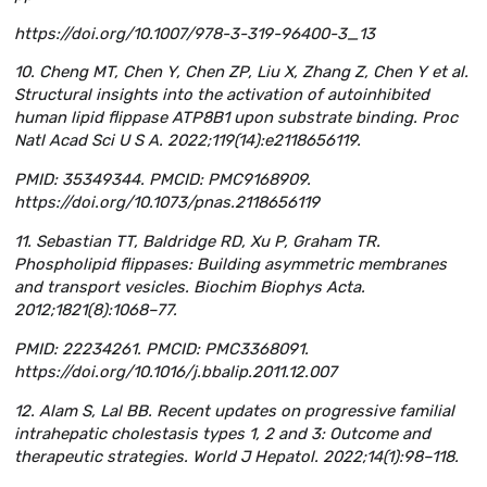
https://doi.org/10.1007/978-3-319-96400-3_13
10. Cheng MT, Chen Y, Chen ZP, Liu X, Zhang Z, Chen Y et al.
Structural insights into the activation of autoinhibited
human lipid flippase ATP8B1 upon substrate binding. Proc
Natl Acad Sci U S A. 2022;119(14):e2118656119.
PMID: 35349344. PMCID: PMC9168909.
https://doi.org/10.1073/pnas.2118656119
11. Sebastian TT, Baldridge RD, Xu P, Graham TR.
Phospholipid flippases: Building asymmetric membranes
and transport vesicles. Biochim Biophys Acta.
2012;1821(8):1068–77.
PMID: 22234261. PMCID: PMC3368091.
https://doi.org/10.1016/j.bbalip.2011.12.007
12. Alam S, Lal BB. Recent updates on progressive familial
intrahepatic cholestasis types 1, 2 and 3: Outcome and
therapeutic strategies. World J Hepatol. 2022;14(1):98–118.