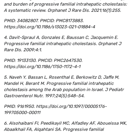
and burden of progressive familial intrahepatic cholestasis:
A systematic review. Orphanet J Rare Dis. 2021;16(1):255.
PMID: 34082807. PMCID: PMC8173883.
https://doi.org/10.1186/s13023-021-01884-4
4. Davit-Spraul A, Gonzales E, Baussan C, Jacquemin E.
Progressive familial intrahepatic cholestasis. Orphanet J
Rare Dis. 2009;4:1.
PMID: 19133130. PMCID: PMC2647530.
https://doi.org/10.1186/1750-1172-4-1
5. Naveh Y, Bassan L, Rosenthal E, Berkowitz D, Jaffe M,
Mandel H, Berant M. Progressive familial intrahepatic
cholestasis among the Arab population in Israel. J Pediatr
Gastroenterol Nutr. 1997;24(5):548–54.
PMID: 9161950. https://doi.org/10.1097/00005176-
199705000-00011
6. Alsohaibani FI, Peedikayil MC, Alfadley AF, Aboueissa MK,
Abaalkhail FA, Alqahtani SA. Progressive familial