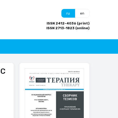
ru
en
ISSN 2412-4036 (print)
ISSN 2713-1823 (online)
 С