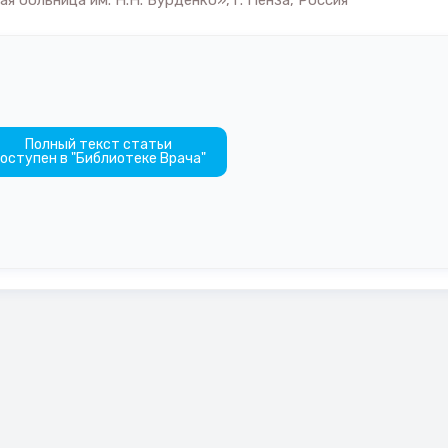
я больница им. Н.Н. Бурденко», г. Пенза, Россия
Полный текст статьи
оступен в "Библиотеке Врача"