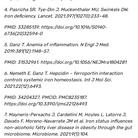
4. Pasricha SR, Tye-Din J, Muckenthaler MU, Swinkels DW.
Iron deficiency. Lancet. 2021;397(10270):233–48.
PMID: 33285139. https://doi.org/10.1016/S0140-
6736(20)32594-0
5. Ganz T. Anemia of inflammation. N Engl J Med.
2019;381(12):1148–57.
PMID: 31532961. https://doi.org/10.1056/NEJMra1804281
6. Nemeth E, Ganz T. Hepcidin – ferroportin interaction
controls systemic iron homeostasis. Int J Mol Sci.
2021;22(12):6493.
PMID: 34204327. PMCID: PMC8235187.
https://doi.org/10.3390/ijms22126493
7. Mayneris-Perxachs J, Cardellini M, Hoyles L, Latorre J,
Davato F, Moreno-Navarrete JM et al. Iron status influences
non-alcoholic fatty liver disease in obesity through the gut
microbiome. Microbiome. 2021;9(1):104.