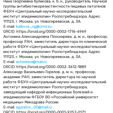
Нина Георгиевна Куликова, к. б. н., руководитель Научной
группы антибиотикорезистентности пищевых патогенов
ФБУН «Центральный научно-исследовательский
институт эпидемиологии» Роспотребнадзора. Адрес:
111123, г. Москва, ул. Новогиреевская, д. 3А.
E-mail:
kulikova_ng@cmd.su
ORCID: https://orcid.org/0000-0002-1716-6969
Антонина Александровна Плоскирева, д. м. н., профессор,
профессор РАН, заместитель директора по клинической
работе ФБУН «Центральный научно-исследовательский
институт эпидемиологии» Роспотребнадзора. Адрес:
111123, г. Москва, ул. Новогиреевская, д. 3А.
E-mail:
antoninna@mail.ru
ORCID: https://orcid.org/0000-0002-3612-1889
Александр Васильевич Горелов, д. м. н., профессор,
академик РАН, заместитель директора по научной
работе ФБУН «Центральный научно-исследовательский
институт эпидемиологии» Роспотребнадзора,
заведующий кафедрой инфекционных болезней и
эпидемиологии ФГБОУ ВО «Российский университет
медицины» Мин­здрава России.
E-mail:
agorelov_05@mail.ru
ORCID: https://orcid.org/0000-0001-9257-0171