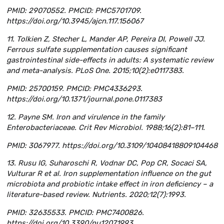
PMID: 29070552. PMCID: PMC5701709.
https://doi.org/10.3945/ajcn.117.156067
11. Tolkien Z, Stecher L, Mander AP, Pereira DI, Powell JJ.
Ferrous sulfate supplementation causes significant
gastrointestinal side-effects in adults: A systematic review
and meta-analysis. PLoS One. 2015;10(2):e0117383.
PMID: 25700159. PMCID: PMC4336293.
https://doi.org/10.1371/journal.pone.0117383
12. Payne SM. Iron and virulence in the family
Enterobacteriaceae. Crit Rev Microbiol. 1988;16(2):81–111.
PMID: 3067977. https://doi.org/10.3109/10408418809104468
13. Rusu IG, Suharoschi R, Vodnar DC, Pop CR, Socaci SA,
Vulturar R et al. Iron supplementation influence on the gut
microbiota and probiotic intake effect in iron deficiency – a
literature-based review. Nutrients. 2020;12(7):1993.
PMID: 32635533. PMCID: PMC7400826.
https://doi.org/10.3390/nu12071993