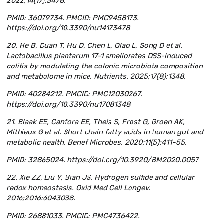
2022;14(17):3478.
PMID: 36079734. PMCID: PMC9458173.
https://doi.org/10.3390/nu14173478
20. He B, Duan T, Hu D, Chen L, Qiao L, Song D et al.
Lactobacillus plantarum 17-1 ameliorates DSS-induced
colitis by modulating the colonic microbiota composition
and metabolome in mice. Nutrients. 2025;17(8):1348.
PMID: 40284212. PMCID: PMC12030267.
https://doi.org/10.3390/nu17081348
21. Blaak EE, Canfora EE, Theis S, Frost G, Groen AK,
Mithieux G et al. Short chain fatty acids in human gut and
metabolic health. Benef Microbes. 2020;11(5):411–55.
PMID: 32865024. https://doi.org/10.3920/BM2020.0057
22. Xie ZZ, Liu Y, Bian JS. Hydrogen sulfide and cellular
redox homeostasis. Oxid Med Cell Longev.
2016;2016:6043038.
PMID: 26881033. PMCID: PMC4736422.