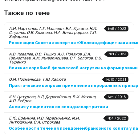
Также по теме
А.И. Мартынов, А.Г. Малявин, Е.А. Лукина, Н.И.
№5 / 2023
Стуклов, О.В. Хлынова, М.А. Виноградова, Т.П.
Зефирова
Резолюция Совета экспертов «Железодефицитная анем
А.В. Ковалев, В.В. Тишко, А.С. Поляков, Д.А.
№1 / 2023
Горностаев, А.М. Живописцева, С.Г. Бологов, В.В.
Тыренко
Влияние аэробной физической нагрузки на формирован
О.М. Посненкова, Т.Ю. Калюта
№10 / 2021
Практические вопросы применения пероральных препар
К.Н. Цатурова, К.Д. Дорогойкина, В.И. Махина,
№4 / 2018
А.П. Ребров
Анемия у пациентов со спондилоартритами
Е.Ю. Еремина, И.В. Герасименко, М.И.
№4 / 2022
Литюшкина, О.А. Строкова
Особенности течения псевдомембранозного колита у п