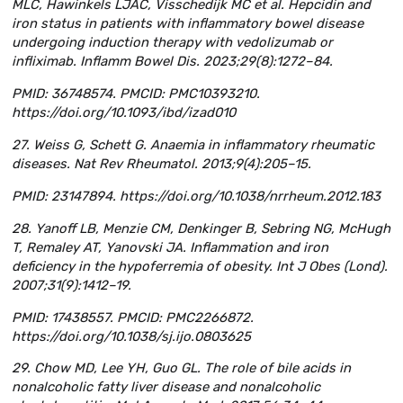
MLC, Hawinkels LJAC, Visschedijk MC et al. Hepcidin and
iron status in patients with inflammatory bowel disease
undergoing induction therapy with vedolizumab or
infliximab. Inflamm Bowel Dis. 2023;29(8):1272–84.
PMID: 36748574. PMCID: PMC10393210.
https://doi.org/10.1093/ibd/izad010
27. Weiss G, Schett G. Anaemia in inflammatory rheumatic
diseases. Nat Rev Rheumatol. 2013;9(4):205–15.
PMID: 23147894. https://doi.org/10.1038/nrrheum.2012.183
28. Yanoff LB, Menzie CM, Denkinger B, Sebring NG, McHugh
T, Remaley AT, Yanovski JA. Inflammation and iron
deficiency in the hypoferremia of obesity. Int J Obes (Lond).
2007;31(9):1412–19.
PMID: 17438557. PMCID: PMC2266872.
https://doi.org/10.1038/sj.ijo.0803625
29. Chow MD, Lee YH, Guo GL. The role of bile acids in
nonalcoholic fatty liver disease and nonalcoholic