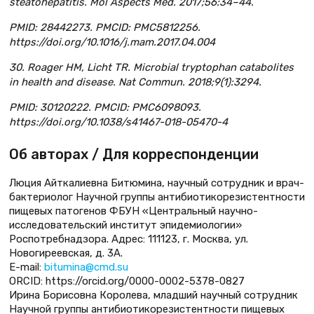
steatohepatitis. Mol Aspects Med. 2017;56:34–44.
PMID: 28442273. PMCID: PMC5812256.
https://doi.org/10.1016/j.mam.2017.04.004
30. Roager HM, Licht TR. Microbial tryptophan catabolites
in health and disease. Nat Commun. 2018;9(1):3294.
PMID: 30120222. PMCID: PMC6098093.
https://doi.org/10.1038/s41467-018-05470-4
Об авторах / Для корреспонденции
Люция Айткалиевна Битюмина, научный сотрудник и врач-
бактериолог Научной группы антибиотикорезистентности
пищевых патогенов ФБУН «Центральный научно-
исследовательский институт эпидемиологии»
Роспотребнадзора. Адрес: 111123, г. Москва, ул.
Новогиреевская, д. 3А.
E-mail:
bitumina@cmd.su
ORCID: https://orcid.org/0000-0002-5378-0827
Ирина Борисовна Королева, младший научный сотрудник
Научной группы антибиотикорезистентности пищевых