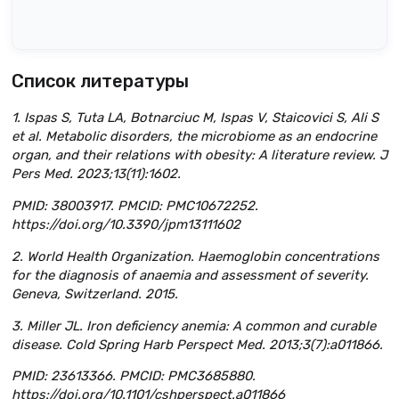
Список литературы
1. Ispas S, Tuta LA, Botnarciuc M, Ispas V, Staicovici S, Ali S
et al. Metabolic disorders, the microbiome as an endocrine
organ, and their relations with obesity: A literature review. J
Pers Med. 2023;13(11):1602.
PMID: 38003917. PMCID: PMC10672252.
https://doi.org/10.3390/jpm13111602
2. World Health Organization. Haemoglobin concentrations
for the diagnosis of anaemia and assessment of severity.
Geneva, Switzerland. 2015.
3. Miller JL. Iron deficiency anemia: A common and curable
disease. Cold Spring Harb Perspect Med. 2013;3(7):a011866.
PMID: 23613366. PMCID: PMC3685880.
https://doi.org/10.1101/cshperspect.a011866