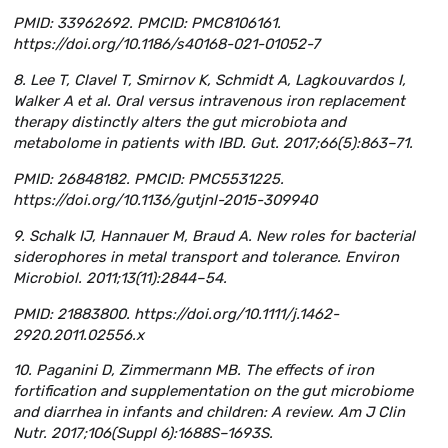
PMID: 33962692. PMCID: PMC8106161.
https://doi.org/10.1186/s40168-021-01052-7
8. Lee T, Clavel T, Smirnov K, Schmidt A, Lagkouvardos I,
Walker A et al. Oral versus intravenous iron replacement
therapy distinctly alters the gut microbiota and
metabolome in patients with IBD. Gut. 2017;66(5):863–71.
PMID: 26848182. PMCID: PMC5531225.
https://doi.org/10.1136/gutjnl-2015-309940
9. Schalk IJ, Hannauer M, Braud A. New roles for bacterial
siderophores in metal transport and tolerance. Environ
Microbiol. 2011;13(11):2844–54.
PMID: 21883800. https://doi.org/10.1111/j.1462-
2920.2011.02556.x
10. Paganini D, Zimmermann MB. The effects of iron
fortification and supplementation on the gut microbiome
and diarrhea in infants and children: A review. Am J Clin
Nutr. 2017;106(Suppl 6):1688S–1693S.