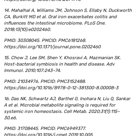
14. Mahalhal A, Williams JM, Johnson S, Ellaby N, Duckworth
CA, Burkitt MD et al. Oral iron exacerbates colitis and
influences the intestinal microbiome. PLoS One.
2018;13(10):e0202460.
PMID: 30308045. PMCID: PMC6181268.
https://doi.org/10.1371/journal.pone.0202460
15. Chow J, Lee SM, Shen Y, Khosravi A, Mazmanian SK.
Host-bacterial symbiosis in health and disease. Adv
Immunol. 2010;107:243–74.
PMID: 21034976. PMCID: PMC3152488.
https://doi.org/10.1016/B978-0-12-381300-8.00008-3
16. Das NK, Schwartz AJ, Barthel G, Inohara N, Liu Q, Sankar
A et al. Microbial metabolite signaling is required for
systemic iron homeostasis. Cell Metab. 2020;31(1):115–
30.e6.
PMID: 31708445. PMCID: PMC6949377.
https://doi.org/10.1016/j.cmet.2019.10.005