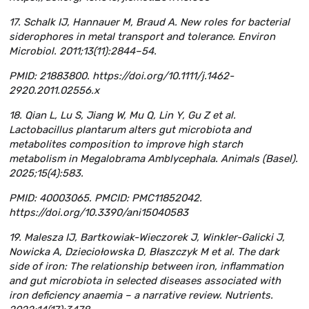
17. Schalk IJ, Hannauer M, Braud A. New roles for bacterial
siderophores in metal transport and tolerance. Environ
Microbiol. 2011;13(11):2844–54.
PMID: 21883800. https://doi.org/10.1111/j.1462-
2920.2011.02556.x
18. Qian L, Lu S, Jiang W, Mu Q, Lin Y, Gu Z et al.
Lactobacillus plantarum alters gut microbiota and
metabolites composition to improve high starch
metabolism in Megalobrama Amblycephala. Animals (Basel).
2025;15(4):583.
PMID: 40003065. PMCID: PMC11852042.
https://doi.org/10.3390/ani15040583
19. Malesza IJ, Bartkowiak-Wieczorek J, Winkler-Galicki J,
Nowicka A, Dzieciołowska D, Błaszczyk M et al. The dark
side of iron: The relationship between iron, inflammation
and gut microbiota in selected diseases associated with
iron deficiency anaemia – a narrative review. Nutrients.