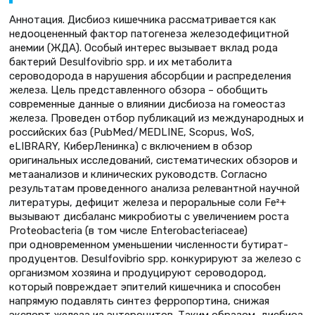
Аннотация. Дисбиоз кишечника рассматривается как
недооцененный фактор патогенеза железодефицитной
анемии (ЖДА). Особый интерес вызывает вклад рода
бактерий Desulfovibrio spp. и их метаболита
сероводорода в нарушения абсорбции и распределения
железа. Цель представленного обзора – обобщить
современные данные о влиянии дисбиоза на гомеостаз
железа. Проведен отбор публикаций из международных и
российских баз (PubMed/MEDLINE, Scopus, WoS,
eLIBRARY, КиберЛенинка) с включением в обзор
оригинальных исследований, систематических обзоров и
метаанализов и клинических руководств. Согласно
результатам проведенного анализа релевантной научной
литературы, дефицит железа и пероральные соли Fe²+
вызывают дисбаланс микробиоты с увеличением роста
Proteobacteria (в том числе Enterobacteriaceae)
при одновременном уменьшении численности бутират-
продуцентов. Desulfovibrio spp. конкурируют за железо с
организмом хозяина и продуцируют сероводород,
который повреждает эпителий кишечника и способен
напрямую подавлять синтез ферропортина, снижая
экспорт железа из энтероцитов. Таким образом, дисбиоз