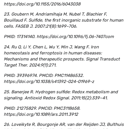
https://doi.org/10.1155/2016/6043038
23. Goubern M, Andriamihaja M, Nubel T, Blachier F,
Bouillaud F. Sulfide, the first inorganic substrate for human
cells. FASEB J. 2007;21(8):1699–706.
PMID: 17314140. https://doi.org/10.1096/fj.06-7407com
24. Ru Q, Li Y, Chen L, Wu Y, Min J, Wang F. Iron
homeostasis and ferroptosis in human diseases:
Mechanisms and therapeutic prospects. Signal Transduct
Target Ther. 2024;9(1):271.
PMID: 39396974. PMCID: PMC11486532.
https://doi.org/10.1038/s41392-024-01969-z
25. Banerjee R. Hydrogen sulfide: Redox metabolism and
signaling. Antioxid Redox Signal. 2011;15(2):339–41.
PMID: 21275829. PMCID: PMC3118658.
https://doi.org/10.1089/ars.2011.3912
26. Loveikyte R, Bourgonje AR, van der Reijden JJ, Bulthuis