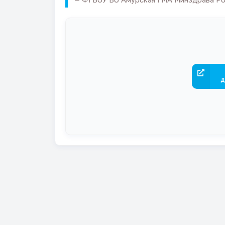
ФГБОУ ВО Амурская ГМА Минздрава Росс
д