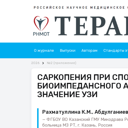
О журнале
Выпуски
Авторам
Стандарты э
2026
№2 (приложение)
САРКОПЕНИЯ ПРИ СП
БИОИМПЕДАНСНОГО А
ЗНАЧЕНИЕ УЗИ
Рахматуллина К.М., Абдулганиев
ФГБОУ ВО Казанский ГМУ Минздрава Рос
больница МЗ РТ, г. Казань, Россия