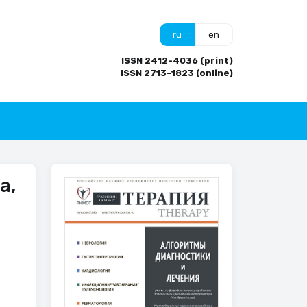
ru
en
ISSN 2412-4036 (print)
ISSN 2713-1823 (online)
а,