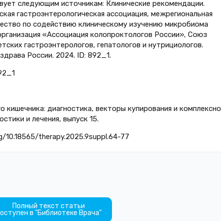
вует следующим источникам: Клинические рекомендации.
ская гастроэнтерологическая ассоциация, межрегиональная
ество по содействию клиническому изучению микробиома
организация «Ассоциация колопроктологов России», Союз
тских гастроэнтерологов, гепатологов и нутрициологов.
рава России. 2024. ID: 892_1.
892_1
 кишечника: диагностика, векторы купирования и комплексно
стики и лечения, выпуск 15.
rg/10.18565/therapy.2025.9suppl.64-77
Полный текст статьи
оступен в "Библиотеке Врача"