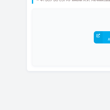
ФГБОУ ВО СЗГМУ имени И.И. Мечникова,
д