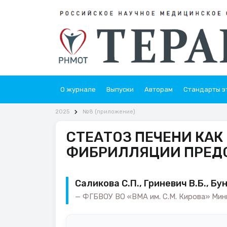
О журнале
Выпуски
Авторам
Стандарты э
2025
№8 (приложение)
СТЕАТОЗ ПЕЧЕНИ КА
ФИБРИЛЛЯЦИИ ПРЕД
Саликова С.П., Гриневич В.Б., Бу
ФГБВОУ ВО «ВМА им. С.М. Кирова» Мини