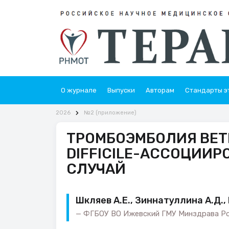
О журнале
Выпуски
Авторам
Стандарты э
2026
№2 (приложение)
ТРОМБОЭМБОЛИЯ ВЕТВ
DIFFICILE-АССОЦИИР
СЛУЧАЙ
Шкляев А.Е., Зиннатуллина А.Д., 
ФГБОУ ВО Ижевский ГМУ Минздрава Рос