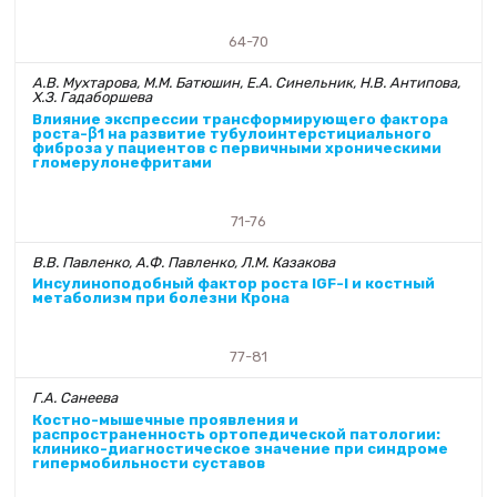
64-70
А.В. Мухтарова, М.М. Батюшин, Е.А. Синельник, Н.В. Антипова,
Х.З. Гадаборшева
Влияние экспрессии трансформирующего фактора
роста-β1 на развитие тубулоинтерстициального
фиброза у пациентов с первичными хроническими
гломерулонефритами
71-76
В.В. Павленко, А.Ф. Павленко, Л.М. Казакова
Инсулиноподобный фактор роста IGF-I и костный
метаболизм при болезни Крона
77-81
Г.А. Санеева
Костно-мышечные проявления и
распространенность ортопедической патологии:
клинико-диагностическое значение при синдроме
гипермобильности суставов