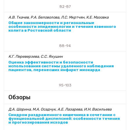
82-87
А.В. Ткачев, Р.А. Беловолова, Л.С. Мкртчян, К.Е. Мазовка
Общие закономерности и региональные
особенности эпидемиологии и течения язвенного
колита в Ростовской области
88-94
К.Г. Переверзева, С.С. Якушин
Оценка эффективности и безопасности
использования системы удаленного наблюдения
пациентов, перенесших инфаркт миокарда
95-103
Обзоры
Д.А. Шорина, М.А. Осадчук, А.Е. Лазарева, И.Н. Васильева
Синдром раздраженного кишечника в сочетании с
функциональной диспепсией: особенности течения
и прогнозирования исходов