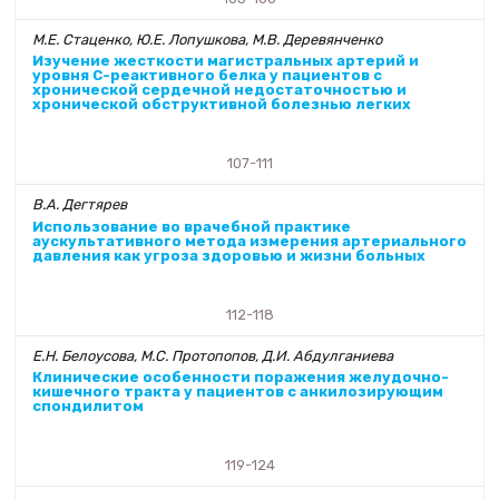
М.Е. Стаценко, Ю.Е. Лопушкова, М.В. Деревянченко
Изучение жесткости магистральных артерий и
уровня C-реактивного белка у пациентов с
хронической сердечной недостаточностью и
хронической обструктивной болезнью легких
107-111
В.А. Дегтярев
Использование во врачебной практике
аускультативного метода измерения артериального
давления как угроза здоровью и жизни больных
112-118
Е.Н. Белоусова, М.С. Протопопов, Д.И. Абдулганиева
Клинические особенности поражения желудочно-
кишечного тракта у пациентов с анкилозирующим
спондилитом
119-124