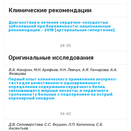
Клинические рекомендации
Диагностика и лечение сердечно-сосудистых
заболеваний при беременности: национальные
рекомендации – 2018 [артериальная гипертония]
24-35
Оригинальные исследования
В.А. Кокорин, М.Н. Арефьев, Н.Н. Левчук, А.Я. Гончарова, А.А.
Яковцова
Первый опыт клинического применения экспресс-
теста для качественного одновременного
определения содержания сердечного белка,
связывающего жирные кислоты, и сердечного
тропонина I у больных с подозрением на острый
коронарный синдром
36-42
Д.В. Селиверстова, С.С. Якушин, Л.П. Калинина, С.Б.
Аксентьев