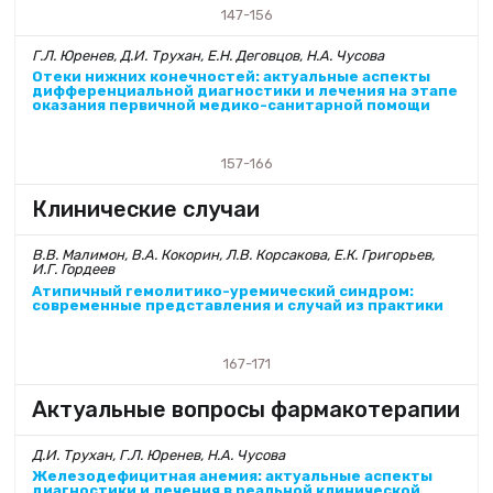
147-156
Г.Л. Юренев, Д.И. Трухан, Е.Н. Деговцов, Н.А. Чусова
Отеки нижних конечностей: актуальные аспекты
дифференциальной диагностики и лечения на этапе
оказания первичной медико-санитарной помощи
157-166
Клинические случаи
В.В. Малимон, В.А. Кокорин, Л.В. Корсакова, Е.К. Григорьев,
И.Г. Гордеев
Атипичный гемолитико-уремический синдром:
современные представления и случай из практики
167-171
Актуальные вопросы фармакотерапии
Д.И. Трухан, Г.Л. Юренев, Н.А. Чусова
Железодефицитная анемия: актуальные аспекты
диагностики и лечения в реальной клинической