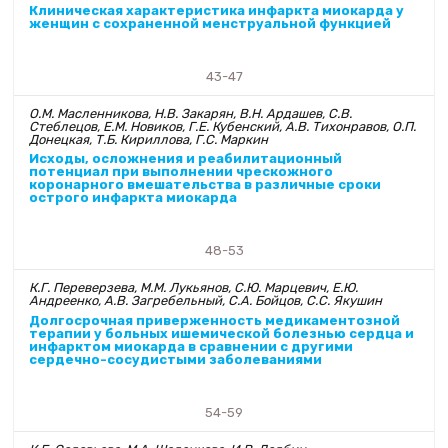
Клиническая характеристика инфаркта миокарда у
женщин с сохраненной менструальной функцией
43-47
О.М. Масленникова, Н.В. Закарян, В.Н. Ардашев, С.В.
Стеблецов, Е.М. Новиков, Г.Е. Кубенский, А.В. Тихонравов, О.П.
Донецкая, Т.Б. Кириллова, Г.С. Маркин
Исходы, осложнения и реабилитационный
потенциал при выполнении чрескожного
коронарного вмешательства в различные сроки
острого инфаркта миокарда
48-53
К.Г. Переверзева, М.М. Лукьянов, С.Ю. Марцевич, Е.Ю.
Андреенко, А.В. Загребельный, С.А. Бойцов, С.С. Якушин
Долгосрочная приверженность медикаментозной
терапии у больных ишемической болезнью сердца и
инфарктом миокарда в сравнении с другими
сердечно-сосудистыми заболеваниями
54-59