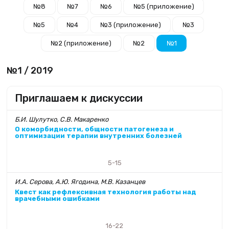
№8
№7
№6
№5 (приложение)
№5
№4
№3 (приложение)
№3
№2 (приложение)
№2
№1
№1 / 2019
Приглашаем к дискуссии
Б.И. Шулутко, С.В. Макаренко
О коморбидности, общности патогенеза и
оптимизации терапии внутренних болезней
5-15
И.А. Серова, А.Ю. Ягодина, М.В. Казанцев
Квест как рефлексивная технология работы над
врачебными ошибками
16-22