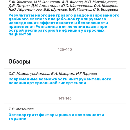
Р.Ф. Хамитов, М.М. Илькович, А.Л. Акопов, М.П. Михайлусова,
Д.В. Петров, Д.Н. Алпенидзе, Ю.С. Шаповалова, О.А. Козырев,
Н.Ю. Абраменкова, В.Б. Шуньков, Е.Ф. Павлыш, С.Б. Ерофеева
Результаты многоцентрового рандомизированного
двойного слепого плацебо-контролируемого
исследования эффективности и безопасности
применения Ренгалина для лечения кашля при
острой респираторной инфекции у взрослых
пациентов
125-140
Обзоры
С.С. Мамедгусейинова, В.А. Кокорин, И.Г.Гордеев
Современные возможности инструментального
лечения артериальной гипертензии
141-146
Т.В. Мезенова
Остеоартрит: факторы риска и возможности
терапии