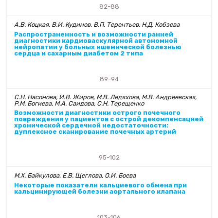
82-88
А.В. Коцкая, В.И. Кудинов, В.П. Терентьев, Н.Д. Кобзева
Распространенность и возможности ранней
диагностики кардиоваскулярной автономной
нейропатии у больных ишемической болезнью
сердца и сахарным диабетом 2 типа
89-94
С.Н. Насонова, И.В. Жиров, М.В. Ледяхова, М.В. Андреевская,
Р.М. Богиева, М.А. Саидова, С.Н. Терещенко
Возможности диагностики острого почечного
повреждения у пациентов с острой декомпенсацией
хронической сердечной недостаточности:
дуплексное сканирование почечных артерий
95-102
М.Х. Байкулова, Е.В. Щеглова, О.И. Боева
Некоторые показатели кальциевого обмена при
кальцинирующей болезни аортального клапана
103-106