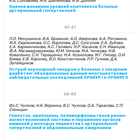
К.Б. Соловьева, М.А. Шаленкова, И.В. Долбин
Оценка динамики уровней комплаенса больных
артериальной гипертензией
60-67
Л.О. Минушкина, В.А. Бражник, А.О. Аверкова, А.А. Рогожина,
М.А. Евдокимова, О.С. Королева, Д.С. Сизгунов, Е.А. Зубова,
Е.А. Карманчикова, А.С. Галявич, Н.Р. Хасанов, Е.Н. Иванцов,
Ф.А. Магамедкеримова, Ю.М. Чичков, М.А. Чичкова, Н.В.
Коваленко, С.Н. Терещенко, Н.А. Козиолова, М.Г. Глезер, О.И.
Боева, Е.В. Хоролец, В.О. Константинов, Р.Р. Гулиев, Д.А.
Затейщиков
Острый коронарный синдром у больных с сахарным
диабетом: объединенные данные многоцентровых
наблюдательных исследований ОРАКУЛ I и ОРАКУЛ II
68-80
Вл.С. Чулков, Н.К. Вереина, В.С. Чулков, О.А. Тарасова, С.П.
Синицын
Гемостаз, адипокины, полиморфизмы генов ренин-
ангиотензиновой системы и поражение органов
мишеней у молодых пациентов с артериальной
гипертензией и абдоминальным ожирением