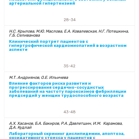
артериальной гипертензией
28-34
Н.С. Крылова, М.Ю. Маслова, Е.А. Ковалевская, Н.Г. Потешкина,
Г.Б. Селиванова
Клинический портрет пациентов с
гипертрофической кардиомиопатией в возрастном
аспекте
35-42
М.Т. Андриянов, О.Е. Ильичева
Влияние факторов риска развития и
прогрессирования сердечно-сосудистых
заболеваний на частоту пароксизмов фибрилляции
предсердий у женщин трудоспособного возраста
43-48
А.Х. Хасанов, Б.А. Бакиров, Р.А. Давлетшин, И.М. Карамова,
Д.А. Кудлай
Лабораторный скрининг дислипидемии, апоптоза,
оксидативного стресса у пациентов с