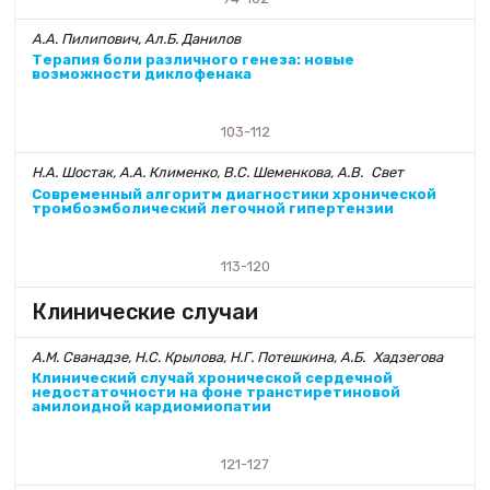
А.А. Пилипович, Ал.Б. Данилов
Терапия боли различного генеза: новые
возможности диклофенака
103-112
Н.А. Шостак, А.А. Клименко, В.С. Шеменкова, А.В. Свет
Современный алгоритм диагностики хронической
тромбоэмболический легочной гипертензии
113-120
Клинические случаи
А.М. Сванадзе, Н.С. Крылова, Н.Г. Потешкина, А.Б. Хадзегова
Клинический случай хронической сердечной
недостаточности на фоне транстиретиновой
амилоидной кардиомиопатии
121-127