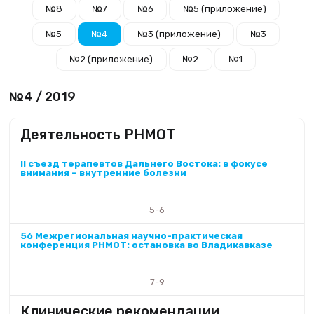
№8
№7
№6
№5 (приложение)
№5
№4
№3 (приложение)
№3
№2 (приложение)
№2
№1
№4 / 2019
Деятельность РНМОТ
II съезд терапевтов Дальнего Востока: в фокусе
внимания – внутренние болезни
5-6
56 Межрегиональная научно-практическая
конференция РНМОТ: остановка во Владикавказе
7-9
Клинические рекомендации