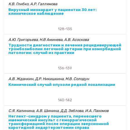
К.В. Глибко, А.Р. Галлямова
Вирусный миокардит у пациентки 30 лет:
клиническое наблюдение
128-135
А.Ю. Григорьева, Н.В Аминева, А.В. Асоскова
Трудности диагностики и лечения рецидивирующей
тромбоэмболии легочной артерии при коморбидной
патологии: случай из практики
136-139
А.В. Жданкин, Д.Р. Никишкина, М.В. Солодун
Клинический случай опухоли редкой локализации
140-142
С.Я. Калинина, А.В. Шинина, Д.Д. Зяблова, И.А. Пахомов
Неглект-синдром у пациента, перенесшего
ишемический инсульт с геморрагической
трансформацией после операции эверсионной
каротидной эндартерэктомии справа