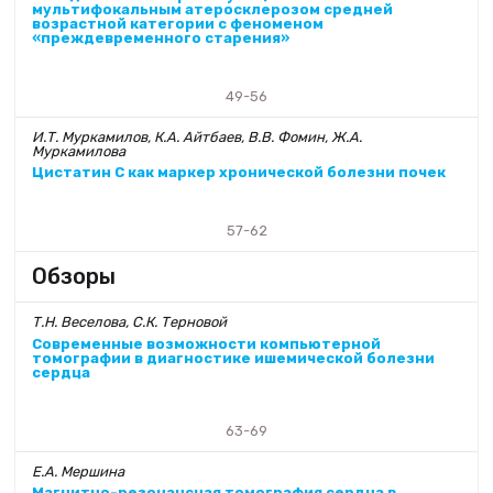
мультифокальным атеросклерозом средней
возрастной категории с феноменом
«преждевременного старения»
49-56
И.Т. Муркамилов, К.А. Айтбаев, В.В. Фомин, Ж.А.
Муркамилова
Цистатин С как маркер хронической болезни почек
57-62
Обзоры
Т.Н. Веселова, С.К. Терновой
Современные возможности компьютерной
томографии в диагностике ишемической болезни
сердца
63-69
Е.А. Мершина
Магнитно-резонансная томография сердца в