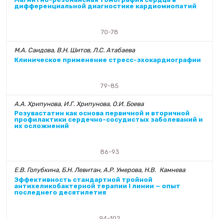
дифференциальной диагностике кардиомиопатий
70-78
М.А. Саидова, В.Н. Шитов, Л.С. Атабаева
Клиническое применение стресс-эхокардиографии
79-85
А.А. Хрипунова, И.Г. Хрипунова, О.И. Боева
Розувастатин как основа первичной и вторичной
профилактики сердечно-сосудистых заболеваний и
их осложнений
86-93
Е.В. Голубкина, Б.Н. Левитан, А.Р. Умерова, Н.В. Камнева
Эффективность стандартной тройной
антихеликобактерной терапии I линии — опыт
последнего десятилетия
94-102