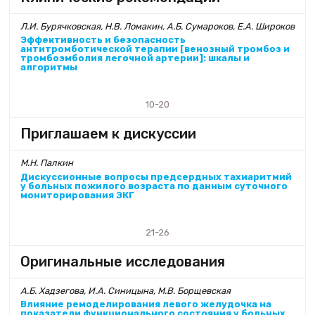
Л.И. Бурячковская, Н.В. Ломакин, А.Б. Сумароков, Е.А. Широков
Эффективность и безопасность
антитромботической терапии [венозный тромбоз и
тромбоэмболия легочной артерии]: шкалы и
алгоритмы
10-20
Приглашаем к дискуссии
М.Н. Палкин
Дискуссионные вопросы предсердных тахиаритмий
у больных пожилого возраста по данным суточного
мониторирования ЭКГ
21-26
Оригинальные исследования
А.Б. Хадзегова, И.А. Синицына, М.В. Борщевская
Влияние ремоделирования левого желудочка на
показатели функционального состояния у больных