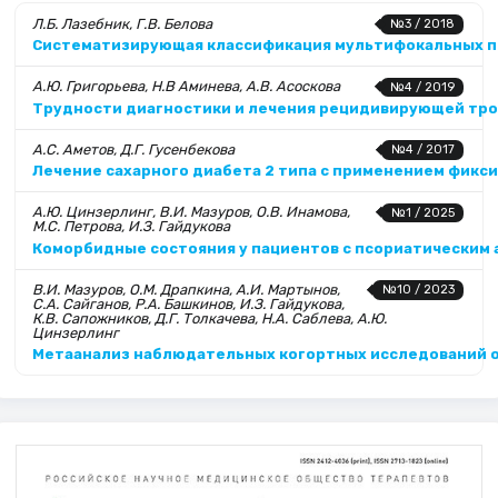
Л.Б. Лазебник, Г.В. Белова
№3 / 2018
Систематизирующая классификация мультифокальных п
А.Ю. Григорьева, Н.В Аминева, А.В. Асоскова
№4 / 2019
Трудности диагностики и лечения рецидивирующей тром
А.С. Аметов, Д.Г. Гусенбекова
№4 / 2017
Лечение сахарного диабета 2 типа с применением фик
А.Ю. Цинзерлинг, В.И. Мазуров, О.В. Инамова,
№1 / 2025
М.С. Петрова, И.З. Гайдукова
Коморбидные состояния у пациентов с псориатическим
В.И. Мазуров, О.М. Драпкина, А.И. Мартынов,
№10 / 2023
С.А. Cайганов, Р.А. Башкинов, И.З. Гайдукова,
К.В. Сапожников, Д.Г. Толкачева, Н.А. Саблева, А.Ю.
Цинзерлинг
Метаанализ наблюдательных когортных исследований о