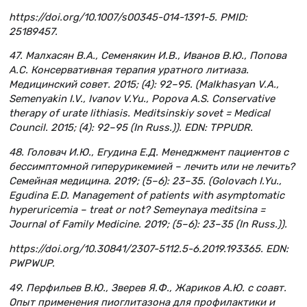
https://doi.org/10.1007/s00345-014-1391-5. PMID:
25189457.
47. Малхасян В.А., Семенякин И.В., Иванов В.Ю., Попова
А.С. Консервативная терапия уратного литиаза.
Медицинский совет. 2015; (4): 92–95. (Malkhasyan V.A.,
Semenyakin I.V., Ivanov V.Yu., Popova A.S. Conservative
therapy of urate lithiasis. Meditsinskiy sovet = Medical
Council. 2015; (4): 92–95 (In Russ.)). EDN: TPPUDR.
48. Головач И.Ю., Егудина Е.Д. Менеджмент пациентов с
бессимптомной гиперурикемией – лечить или не лечить?
Семейная медицина. 2019; (5–6): 23–35. (Golovach I.Yu.,
Egudina E.D. Management of patients with asymptomatic
hyperuricemia – treat or not? Semeynaya meditsina =
Journal of Family Medicine. 2019; (5–6): 23–35 (In Russ.)).
https://doi.org/10.30841/2307-5112.5-6.2019.193365. EDN:
PWPWUP.
49. Перфильев В.Ю., Зверев Я.Ф., Жариков А.Ю. с соавт.
Опыт применения пиоглитазона для профилактики и