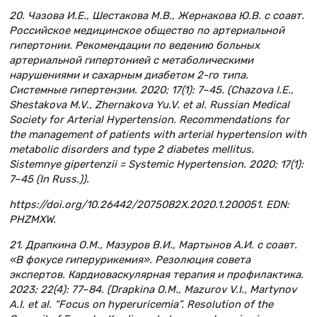
20. Чазова И.Е., Шестакова М.В., Жернакова Ю.В. с соавт.
Российское медицинское общество по артериальной
гипертонии. Рекомендации по ведению больных
артериальной гипертонией с метаболическими
нарушениями и сахарным диабетом 2-го типа.
Системные гипертензии. 2020; 17(1): 7–45. (Chazova I.E.,
Shestakova M.V., Zhernakova Yu.V. et al. Russian Medical
Society for Arterial Hypertension. Recommendations for
the management of patients with arterial hypertension with
metabolic disorders and type 2 diabetes mellitus.
Sistemnye gipertenzii = Systemic Hypertension. 2020; 17(1):
7–45 (In Russ.)).
https://doi.org/10.26442/2075082X.2020.1.200051. EDN:
PHZMXW.
21. Драпкина О.М., Мазуров В.И., Мартынов А.И. с соавт.
«В фокусе гиперурикемия». Резолюция совета
экспертов. Кардиоваскулярная терапия и профилактика.
2023; 22(4): 77–84. (Drapkina O.M., Mazurov V.I., Martynov
A.I. et al. “Focus on hyperuricemia”. Resolution of the