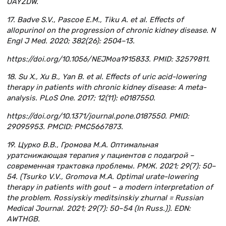
OAYZDW.
17. Badve S.V., Pascoe E.M., Tiku A. et al. Effects of
allopurinol on the progression of chronic kidney disease. N
Engl J Med. 2020; 382(26): 2504–13.
https://doi.org/10.1056/NEJMoa1915833. PMID: 32579811.
18. Su X., Xu B., Yan B. et al. Effects of uric acid-lowering
therapy in patients with chronic kidney disease: A meta-
analysis. PLoS One. 2017; 12(11): e0187550.
https://doi.org/10.1371/journal.pone.0187550. PMID:
29095953. PMCID: PMC5667873.
19. Цурко В.В., Громова М.А. Оптимальная
уратснижающая терапия у пациентов с подагрой –
современная трактовка проблемы. РМЖ. 2021; 29(7): 50–
54. (Tsurko V.V., Gromova M.A. Optimal urate-lowering
therapy in patients with gout – a modern interpretation of
the problem. Rossiyskiy meditsinskiy zhurnal = Russian
Medical Journal. 2021; 29(7): 50–54 (In Russ.)). EDN:
AWTHGB.