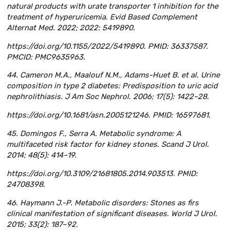
natural products with urate transporter 1 inhibition for the
treatment of hyperuricemia. Evid Based Complement
Alternat Med. 2022; 2022: 5419890.
https://doi.org/10.1155/2022/5419890. PMID: 36337587.
PMCID: PMC9635963.
44. Cameron M.A., Maalouf N.M., Adams-Huet B. et al. Urine
composition in type 2 diabetes: Predisposition to uric acid
nephrolithiasis. J Am Soc Nephrol. 2006; 17(5): 1422–28.
https://doi.org/10.1681/asn.2005121246. PMID: 16597681.
45. Domingos F., Serra A. Metabolic syndrome: A
multifaceted risk factor for kidney stones. Scand J Urol.
2014; 48(5): 414–19.
https://doi.org/10.3109/21681805.2014.903513. PMID:
24708398.
46. Haymann J.-P. Metabolic disorders: Stones as firs
clinical manifestation of significant diseases. World J Urol.
2015; 33(2): 187–92.