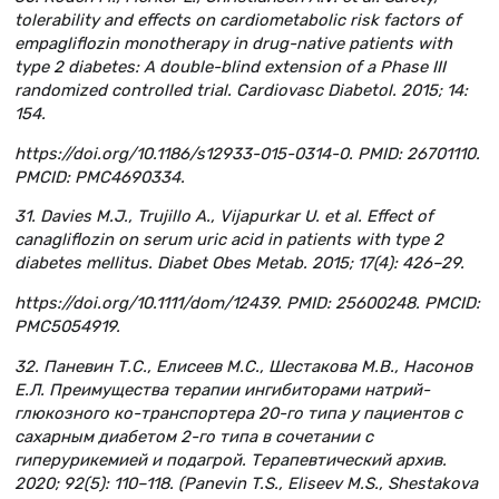
tolerability and effects on cardiometabolic risk factors of
empagliflozin monotherapy in drug-native patients with
type 2 diabetes: A double-blind extension of a Phase III
randomized controlled trial. Cardiovasc Diabetol. 2015; 14:
154.
https://doi.org/10.1186/s12933-015-0314-0. PMID: 26701110.
PMCID: PMC4690334.
31. Davies M.J., Trujillo A., Vijapurkar U. et al. Effect of
canagliflozin on serum uric acid in patients with type 2
diabetes mellitus. Diabet Obes Metab. 2015; 17(4): 426–29.
https://doi.org/10.1111/dom/12439. PMID: 25600248. PMCID:
PMC5054919.
32. Паневин Т.С., Елисеев М.С., Шестакова М.В., Насонов
Е.Л. Преимущества терапии ингибиторами натрий-
глюкозного ко-транспортера 20-го типа у пациентов с
сахарным диабетом 2-го типа в сочетании с
гиперурикемией и подагрой. Терапевтический архив.
2020; 92(5): 110–118. (Panevin T.S., Eliseev M.S., Shestakova