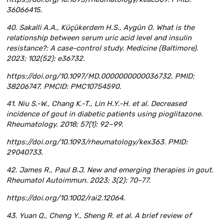
36066415.
40. Sakalli А.A., Küçükerdem H.S., Aygün O. What is the
relationship between serum uric acid level and insulin
resistance?: A case-control study. Medicine (Baltimore).
2023; 102(52): e36732.
https://doi.org/10.1097/MD.0000000000036732. PMID:
38206747. PMCID: PMC10754590.
41. Niu S.-W., Chang K.-T., Lin H.Y.-H. et al. Decreased
incidence of gout in diabetic patients using pioglitazone.
Rheumatology. 2018; 57(1): 92–99.
https://doi.org/10.1093/rheumatology/kex363. PMID:
29040733.
42. James R., Paul B.J. New and emerging therapies in gout.
Rheumatol Autoimmun. 2023; 3(2): 70–77.
https://doi.org/10.1002/rai2.12064.
43. Yuan Q., Cheng Y., Sheng R. et al. A brief review of