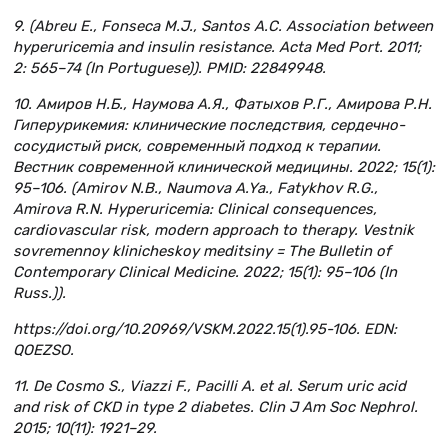
9. (Abreu E., Fonseca M.J., Santos A.C. Association between
hyperuricemia and insulin resistance. Acta Med Port. 2011;
2: 565–74 (In Portuguese)). PMID: 22849948.
10. Амиров Н.Б., Наумова А.Я., Фатыхов Р.Г., Амирова Р.Н.
Гиперурикемия: клинические последствия, сердечно-
сосудистый риск, современный подход к терапии.
Вестник современной клинической медицины. 2022; 15(1):
95–106. (Amirov N.B., Naumova A.Ya., Fatykhov R.G.,
Amirova R.N. Hyperuricemia: Clinical consequences,
cardiovascular risk, modern approach to therapy. Vestnik
sovremennoy klinicheskoy meditsiny = The Bulletin of
Contemporary Clinical Medicine. 2022; 15(1): 95–106 (In
Russ.)).
https://doi.org/10.20969/VSKM.2022.15(1).95-106. EDN:
QOEZSO.
11. De Cosmo S., Viazzi F., Pacilli A. et al. Serum uric acid
and risk of CKD in type 2 diabetes. Clin J Am Soc Nephrol.
2015; 10(11): 1921–29.