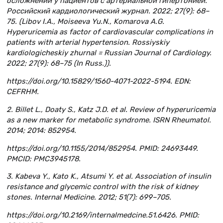
осложнений у пациентов с артериальной гипертонией.
Российский кардиологический журнал. 2022; 27(9): 68–
75. (Libov I.A., Moiseeva Yu.N., Komarova A.G.
Hyperuricemia as factor of cardiovascular complications in
patients with arterial hypertension. Rossiyskiy
kardiologicheskiy zhurnal = Russian Journal of Cardiology.
2022; 27(9): 68–75 (In Russ.)).
https://doi.org/10.15829/1560-4071-2022-5194. EDN:
CEFRHM.
2. Billet L., Doaty S., Katz J.D. et al. Review of hyperuricemia
as a new marker for metabolic syndrome. ISRN Rheumatol.
2014; 2014: 852954.
https://doi.org/10.1155/2014/852954. PMID: 24693449.
PMCID: PMC3945178.
3. Kabeva Y., Kato K., Atsumi Y. et al. Association of insulin
resistance and glycemic control with the risk of kidney
stones. Internal Medicine. 2012; 51(7): 699–705.
https://doi.org/10.2169/internalmedcine.51.6426. PMID: