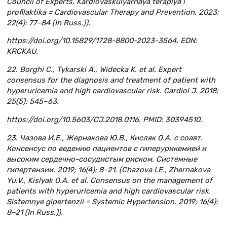
Council of Experts. Kardiovaskulyarnaya terapiya i
profilaktika = Cardiovascular Therapy and Prevention. 2023;
22(4): 77–84 (In Russ.)).
https://doi.org/10.15829/1728-8800-2023-3564. EDN:
KRCKAU.
22. Borghi C., Tykarski A., Widecka K. et al. Expert
consensus for the diagnosis and treatment of patient with
hyperuricemia and high cardiovascular risk. Cardiol J. 2018;
25(5): 545–63.
https://doi.org/10.5603/CJ.2018.0116. PMID: 30394510.
23. Чазова И.Е., Жернакова Ю.В., Кисляк О.А. с соавт.
Консенсус по ведению пациентов с гиперурикемией и
высоким сердечно-сосудистым риском. Системные
гипертензии. 2019; 16(4): 8–21. (Chazova I.E., Zhernakova
Yu.V., Kislyak O.A. et al. Consensus on the management of
patients with hyperuricemia and high cardiovascular risk.
Sistemnye gipertenzii = Systemic Hypertension. 2019; 16(4):
8–21 (In Russ.)).