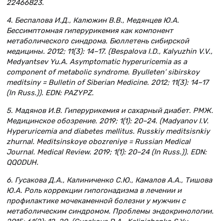
22466823.
4. Беспалова И.Д., Калюжин В.В., Медянцев Ю.А.
Бессимптомная гиперурикемия как компонент
метаболического синдрома. Бюллетень сибирской
медицины. 2012; 11(3): 14–17. (Bespalova I.D., Kalyuzhin V.V.,
Medyantsev Yu.A. Asymptomatic hyperuricemia as a
component of metabolic syndrome. Byulleten’ sibirskoy
meditsiny = Bulletin of Siberian Medicine. 2012; 11(3): 14–17
(In Russ.)). EDN: PAZYPZ.
5. Мадянов И.В. Гиперурикемия и сахарный диабет. РМЖ.
Медицинское обозрение. 2019; 1(1): 20–24. (Madyanov I.V.
Hyperuricemia and diabetes mellitus. Russkiy meditsisnkiy
zhurnal. Meditsinskoye obozreniye = Russian Medical
Journal. Medical Review. 2019; 1(1): 20–24 (In Russ.)). EDN:
QQODUH.
6. Гусакова Д.А., Калиниченко С.Ю., Камалов А.А., Тишова
Ю.А. Роль коррекции гипогонадизма в лечении и
профилактике мочекаменной болезни у мужчин с
метаболическим синдромом. Проблемы эндокринологии.