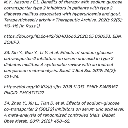
M.V., Nasonov E.L. Benefits of therapy with sodium glucose
cotransporter type 2 inhibitors in patients with type 2
diabetes mellitus associated with hyperuricemia and gout.
Terapevticheskiy arkhiv = Therapeutic Archive. 2020; 92(5):
110–118 (In Russ.)).
https://doi.org/10.26442/00403660.2020.05.000633. EDN:
ZOAIPJ.
33. Xin Y., Guo Y., Li Y. et al. Effects of sodium glucose
cotransporter-2 inhibitors on serum uric acid in type 2
diabetes mellitus: A systematic review with an indirect
comparison meta-analysis. Saudi J Biol Sci. 2019; 26(2):
421–26.
https://doi.org/10.1016/j.sjbs.2018.11.013. PMID: 31485187.
PMCID: PMC6717127.
34. Zhao Y., Xu L., Tian D. et al. Effects of sodium-glucose
co-transporter 2 (SGLT2) inhibitors on serum uric acid level:
A meta-analysis of randomized controlled trials. Diabet
Obes Metab. 2017; 20(2): 458–62.