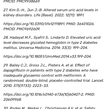
PMCID: PMC9938669.
27. Kim G.-H., Jun J.-B. Altered serum uric acid levels in
kidney disorders. Life (Basel). 2022; 12(11): 1891.
https://doi.org/10.3390/life12111891. PMID: 36431026.
PMCID: PMC9692609.
28. Hadayat M.F., Syafril S., Lindarto D. Elevated uric acid
level decreases glycated hemoglobin in type 2 diabetes
mellitus. Universa Medicina. 2014; 33(3): 199–204.
https://doi.org/10.18051/UnivMed.2014.v33.199-204.
29. Bailey C.J., Gross J.L., Pieters A. et al. Effect of
dapagliflozin in patients with type 2 diabetes who have
inadequate glycaemic control with metformin: A
randomised, double-blind, placebo-controlled trial. Lancet.
2010; 375(9733): 2223–33.
https://doi.org/10.1016/s0140-6736(10)60407-2. PMID:
20609968.
30. Roden M., Merker L., Christiansen A.V. et al. Safety,