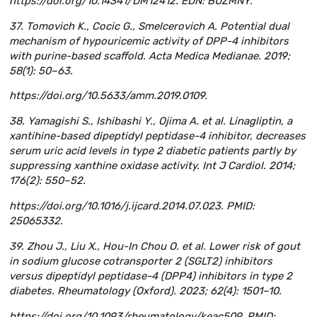
https://doi.org/10.14341/DM12412. EDN: BUZMNY.
37. Tomovich K., Cocic G., Smelcerovich A. Potential dual
mechanism of hypouricemic activity of DPP-4 inhibitors
with purine-based scaffold. Acta Medica Medianae. 2019;
58(1): 50–63.
https://doi.org/10.5633/amm.2019.0109.
38. Yamagishi S., Ishibashi Y., Ojima A. et al. Linagliptin, a
xantihine-based dipeptidyl peptidase-4 inhibitor, decreases
serum uric acid levels in type 2 diabetic patients partly by
suppressing xanthine oxidase activity. Int J Cardiol. 2014;
176(2): 550–52.
https://doi.org/10.1016/j.ijcard.2014.07.023. PMID:
25065332.
39. Zhou J., Liu X., Hou-In Chou O. et al. Lower risk of gout
in sodium glucose cotransporter 2 (SGLT2) inhibitors
versus dipeptidyl peptidase-4 (DPP4) inhibitors in type 2
diabetes. Rheumatology (Oxford). 2023; 62(4): 1501–10.
https://doi.org/10.1093/rheumatology/keac509. PMID: