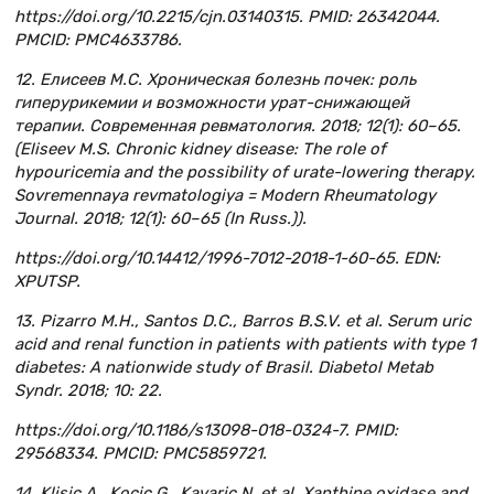
https://doi.org/10.2215/cjn.03140315. PMID: 26342044.
PMCID: PMC4633786.
12. Елисеев М.С. Хроническая болезнь почек: роль
гиперурикемии и возможности урат-снижающей
терапии. Современная ревматология. 2018; 12(1): 60–65.
(Eliseev M.S. Chronic kidney disease: The role of
hypouricemia and the possibility of urate-lowering therapy.
Sovremennaya revmatologiya = Modern Rheumatology
Journal. 2018; 12(1): 60–65 (In Russ.)).
https://doi.org/10.14412/1996-7012-2018-1-60-65. EDN:
XPUTSP.
13. Pizarro M.H., Santos D.C., Barros B.S.V. et al. Serum uric
acid and renal function in patients with patients with type 1
diabetes: A nationwide study of Brasil. Diabetol Metab
Syndr. 2018; 10: 22.
https://doi.org/10.1186/s13098-018-0324-7. PMID:
29568334. PMCID: PMC5859721.
14. Klisic A., Kocic G., Kavaric N. et al. Xanthine oxidase and