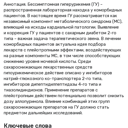
Аннотация. Бессимптомная гиперурикемия (ГУ) –
распространенная лабораторная находка у коморбидных
пациентов. В настоящее время ГУ рассматривается как
независимый компонент метаболического синдрома (МС),
влияющий на исходы кардиальной патологии. Выявление
и коррекция ГУ у пациентов с сахарным диабетом 2-го
типа – важная задача терапевтического звена. В лечении
коморбидных пациентов актуальна идея подбора
лекарств с плейотропными эффектами, воздействующих
на разные компоненты МС, в том числе способствующих
снижению уровня мочевой кислоты. Среди
сахароснижающих лекарственных средств
гипоурикемическое действие описано у ингибиторов
натрий-глюкозного ко-транспортера 2-го типа,
ингибиторов дипептидилпептидазы 4-го типа и
тиазолидиндионов. Применение препаратов с
плейотропным действием потенциально позволит снизить
дозу аллопуринола. Влияние комбинаций этих групп
сахароснижающих препаратов на ГУ должно стать
предметом дальнейших исследований.
Ключевые слова