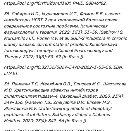
https://doi.org/10.1111/dom.13101. PMID: 28846182.
35. Сабиров И.С., Муркамилов И.Т., Фомин В.В. с соавт.
Ингибиторы НГЛТ-2 при хронической болезни почек:
современное состояние проблемы. Клиническая
фармакология и терапия. 2022; 31(3): 53–59. (Sabirov I.S.,
Murkamilov I.T., Fomin V.V. et al. SGLT-2 inhibitors in chronic
kidney disease: current state of problem. Klinicheskaya
farmakologiya i terapiya = Clinical Pharmacology and
Therapy. 2022; 31(3): 53–59 (In Russ.)).
https://doi.org/10.32756/0869-5490-2022-3-53-58. EDN:
LTIAET.
36. Паневин Т.С, Желябина О.В., Елисеев М.С., Шестакова
М.В. Уратснижающие эффекты ингибиторов
дипептидилпептидазы-4. Сахарный диабет. 2020; 23(4):
349–356. (Panevin T.S., Zhelyabina O.V., Eliseev M.S.,
Shestakova M.V. Urate-lowering effects of dipeptidyl
peptidase-4 inhibitors. Sakharnyy diabet = Diabetes
Mellitus. 2020; 23(4): 349–56 (In Russ.)).