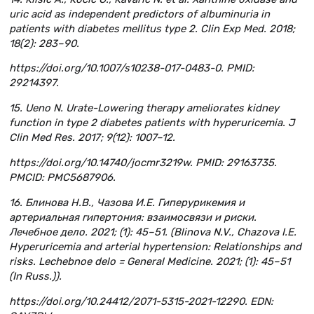
uric acid as independent predictors of albuminuria in
patients with diabetes mellitus type 2. Clin Exp Med. 2018;
18(2): 283–90.
https://doi.org/10.1007/s10238-017-0483-0. PMID:
29214397.
15. Ueno N. Urate-Lowering therapy ameliorates kidney
function in type 2 diabetes patients with hyperuricemia. J
Clin Med Res. 2017; 9(12): 1007–12.
https://doi.org/10.14740/jocmr3219w. PMID: 29163735.
PMCID: PMC5687906.
16. Блинова Н.В., Чазова И.Е. Гиперурикемия и
артериальная гипертония: взаимосвязи и риски.
Лечебное дело. 2021; (1): 45–51. (Blinova N.V., Chazova I.E.
Hyperuricemia and arterial hypertension: Relationships and
risks. Lechebnoe delo = General Medicine. 2021; (1): 45–51
(In Russ.)).
https://doi.org/10.24412/2071-5315-2021-12290. EDN: