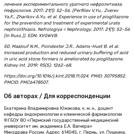
лечения экспериментального уратного нефролитиаза.
Нефрология. 2017; 21(1): 52–56. (Perfiliev V.Yu., Zverev
Ya.F., Zharikov A.Yu. et al. Experience in use of pioglitazone
for the prevention and treatment of experimental urate
nephrolithiasis. Nefrologiya = Nephrology. 2017; 21(1): 52–56
(In Russ.)). EDN: XVGWVB.
50. Maalouf N.M., Poindexter J.R., Adams-Huet B. et al.
Increased production and reduced urinary buffering of acid
in uric acid stone formers is ameliorated by pioglitazone.
Kidney Int. 2019; 95(5): 1262–68.
https://doi.org/10.1016/j.kint.2018.11.024. PMID: 30795852.
PMCID: PMC6478507.
Об авторах / Для корреспонденции
Екатерина Владимировна Южакова, к. м. н., доцент
кафедры эндокринологии и клинической фармакологии
ФГБОУ ВО «Пермский государственный медицинский
университет им. академика Е.А. Вагнера»
Минздрава России. Адрес: 614045, г. Пермь, ул. Пушкина,