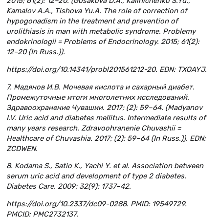
2015; 61(2): 12–20. (Gusakova D.A., Kalinichenko S.Yu.,
Kamalov A.A., Tishova Yu.A. The role of correction of
hypogonadism in the treatment and prevention of
urolithiasis in man with metabolic syndrome. Problemy
endokrinologii = Problems of Endocrinology. 2015; 61(2):
12–20 (In Russ.)).
https://doi.org/10.14341/probl201561212-20. EDN: TXOAYJ.
7. Мадянов И.В. Мочевая кислота и сахарный диабет.
Промежуточные итоги многолетних исследований.
Здравоохранение Чувашии. 2017; (2): 59–64. (Madyanov
I.V. Uric acid and diabetes mellitus. Intermediate results of
many years research. Zdravoohranenie Chuvashii =
Healthcare of Chuvashia. 2017; (2): 59–64 (In Russ.)). EDN:
ZCDWEN.
8. Kodama S., Satio K., Yachi Y. et al. Association between
serum uric acid and development of type 2 diabetes.
Diabetes Care. 2009; 32(9): 1737–42.
https://doi.org/10.2337/dc09-0288. PMID: 19549729.
PMCID: PMC2732137.