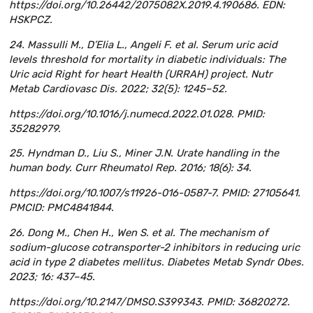
https://doi.org/10.26442/2075082X.2019.4.190686. EDN:
HSKPCZ.
24. Massulli M., D’Elia L., Angeli F. et al. Serum uric acid
levels threshold for mortality in diabetic individuals: The
Uric acid Right for heart Health (URRAH) project. Nutr
Metab Cardiovasc Dis. 2022; 32(5): 1245–52.
https://doi.org/10.1016/j.numecd.2022.01.028. PMID:
35282979.
25. Hyndman D., Liu S., Miner J.N. Urate handling in the
human body. Curr Rheumatol Rep. 2016; 18(6): 34.
https://doi.org/10.1007/s11926-016-0587-7. PMID: 27105641.
PMCID: PMC4841844.
26. Dong M., Chen H., Wen S. et al. The mechanism of
sodium-glucose cotransporter-2 inhibitors in reducing uric
acid in type 2 diabetes mellitus. Diabetes Metab Syndr Obes.
2023; 16: 437–45.
https://doi.org/10.2147/DMSO.S399343. PMID: 36820272.