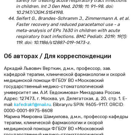
safety for treating acute respiratory tract infections
in children. Int J Gen Med. 2018; 11: 91–98. doi:
10.2147/IJGM.S154198.
Seifert G., Brandes-Schramm J., Zimmermann A. et al.
Faster recovery and reduced paracetamol use - a
meta-analysis of EPs 7630 in children with acute
respiratory tract infections. BMC Pediatr. 2019; 19(1):
119. doi: 10.1186/s12887-019-1473-z.
Об авторах / Для корреспонденции
Аркадий Львович Верткин, д.м.н., профессор, зав.
кафедрой терапии, клинической фармакологии и скорой
медицинской помощи ФГБОУ ВО «Московский
государственный медико-стоматологический
университет им. А.И. Евдокимова» Минздрава России.
Адрес: 127473, г. Москва, ул. Делегатская, д. 20, стр. 1. E-
mail:
kafedrakf@mail.ru
. Elibrary.ru SPIN: 9605-9117. ORCID:
0000-0001-8975-8608
Марина Миировна Шамуилова, д.м.н., профессор кафедры
терапии, клинической фармакологии и скорой
медицинской помощи ФГБОУ ВО «Московский
государственный медико-стоматологический