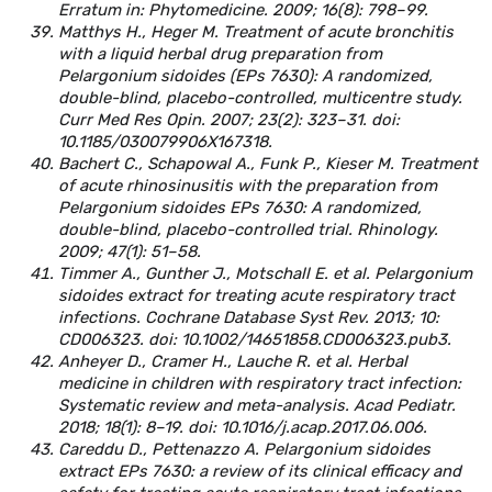
Erratum in: Phytomedicine. 2009; 16(8): 798–99.
Matthys H., Heger M. Treatment of acute bronchitis
with a liquid herbal drug preparation from
Pelargonium sidoides (EPs 7630): A randomized,
double-blind, placebo-controlled, multicentre study.
Curr Med Res Opin. 2007; 23(2): 323–31. doi:
10.1185/030079906X167318.
Bachert C., Schapowal A., Funk P., Kieser M. Treatment
of acute rhinosinusitis with the preparation from
Pelargonium sidoides EPs 7630: A randomized,
double-blind, placebo-controlled trial. Rhinology.
2009; 47(1): 51–58.
Timmer A., Gunther J., Motschall E. et al. Pelargonium
sidoides extract for treating acute respiratory tract
infections. Cochrane Database Syst Rev. 2013; 10:
CD006323. doi: 10.1002/14651858.CD006323.pub3.
Anheyer D., Cramer H., Lauche R. et al. Herbal
medicine in children with respiratory tract infection:
Systematic review and meta-analysis. Acad Pediatr.
2018; 18(1): 8–19. doi: 10.1016/j.acap.2017.06.006.
Careddu D., Pettenazzo A. Pelargonium sidoides
extract EPs 7630: a review of its clinical efficacy and