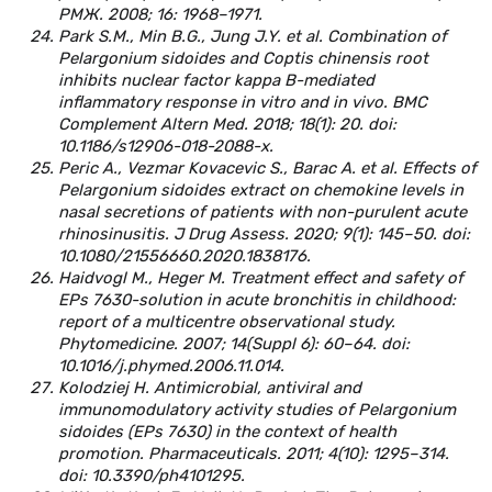
РМЖ. 2008; 16: 1968–1971.
Park S.M., Min B.G., Jung J.Y. et al. Combination of
Pelargonium sidoides and Coptis chinensis root
inhibits nuclear factor kappa B-mediated
inflammatory response in vitro and in vivo. BMC
Complement Altern Med. 2018; 18(1): 20. doi:
10.1186/s12906-018-2088-x.
Peric A., Vezmar Kovacevic S., Barac A. et al. Effects of
Pelargonium sidoides extract on chemokine levels in
nasal secretions of patients with non-purulent acute
rhinosinusitis. J Drug Assess. 2020; 9(1): 145–50. doi:
10.1080/21556660.2020.1838176.
Haidvogl M., Heger M. Treatment effect and safety of
EPs 7630-solution in acute bronchitis in childhood:
report of a multicentre observational study.
Phytomedicine. 2007; 14(Suppl 6): 60–64. doi:
10.1016/j.phymed.2006.11.014.
Kolodziej H. Antimicrobial, antiviral and
immunomodulatory activity studies of Pelargonium
sidoides (EPs 7630) in the context of health
promotion. Pharmaceuticals. 2011; 4(10): 1295–314.
doi: 10.3390/ph4101295.