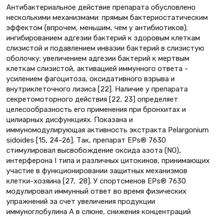
Антибактериальное действие препарата обусловлено
несколькими механизмами: прямым бактерио­статическим
эффектом (впрочем, меньшим, чем у антибиотиков);
ингибированием адгезии бактерий к здоровым клеткам
слизистой и подавлением инвазии бактерий в слизистую
оболочку; увеличением адгезии бактерий к мертвым
клеткам слизистой, активацией иммунного ответа –
усилением фагоцитоза, оксидативного взрыва и
внутриклеточного лизиса [22]. Наличие у препарата
секретомоторного действия [22, 23] определяет
целесообразность его применения при бронхитах и
цилиарных дисфункциях. Показана и
иммуномодулирующая активность экстракта Pelargonium
sidoides [15, 24–26]. Так, препарат EPs® 7630
стимулировал высвобождение оксида азота (NO),
интерферона I типа и различных цитокинов, принимающих
участие в функционировании защитных механизмов
клетки-хозяина [27, 28]. У спортсменов EPs® 7630
модулировал иммунный ответ во время физических
упражнений за счет увеличения продукции
иммуноглобулина A в слюне, снижения концентраций