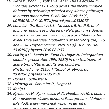
Witte K., Koch E., Volk H.-D. et al. The Pelargonium
Sidoides extract EPs 7630 drives the innate immune
defense by activating selected map kinase pathways
in human monocytes. PLoS One. 2015; 10 (9):
e0138075. doi: 10.1371/journal.pone.0138075.
Luna L.A. Jr., Bachi A.L.L., Novaes e Brito R.R. et al.
Immune responses induced by Pelargonium sidoides
extract in serum and nasal mucosa of athletes after
exhaustive exercise: Modulation of secretory IgA, IL-6
and IL-15. Phytomedicine. 2011; 18 (4): 303–08. doi:
10.1016/j.phymed.2010.08.003.
Matthys H., Kamin W., Funk P., Heger M. Pelargonium
sidoides preparation (EPs 7630) in the treatment of
acute bronchitis in adults and children.
Phytomedicine. 2007; 14(Suppl 6): 69–73. doi:
10.1016/j.phymed.2006.11.015.
Dome L., Schuster R.
Haidvogl M., Schuster R., Heger M.
Konig I.
Крюков А.И., Кунельская Н.Л., Ивойлов А.Ю. с соавт.
Клиническая эффективность Pelargonium sidoides –
EPs 7630 в комплексной терапии детей с
хроническим аденоидитом, перенесших