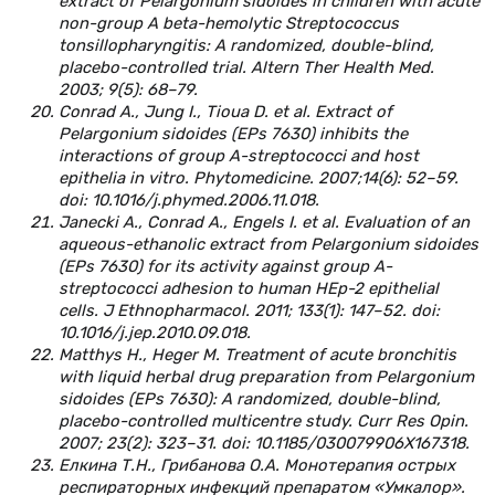
extract of Pelargonium sidoides in children with acute
non-group A beta-hemolytic Streptococcus
tonsillopharyngitis: A randomized, double-blind,
placebo-controlled trial. Altern Ther Health Med.
2003; 9(5): 68–79.
Conrad A., Jung I., Tioua D. et al. Extract of
Pelargonium sidoides (EPs 7630) inhibits the
interactions of group A-streptococci and host
epithelia in vitro. Phytomedicine. 2007;14(6): 52–59.
doi: 10.1016/j.phymed.2006.11.018.
Janecki A., Conrad A., Engels I. et al. Evaluation of an
aqueous-ethanolic extract from Pelargonium sidoides
(EPs 7630) for its activity against group A-
streptococci adhesion to human HEp-2 epithelial
cells. J Ethnopharmacol. 2011; 133(1): 147–52. doi:
10.1016/j.jep.2010.09.018.
Matthys H., Heger M. Treatment of acute bronchitis
with liquid herbal drug preparation from Pelargonium
sidoides (EPs 7630): A randomized, double-blind,
placebo-controlled multicentre study. Curr Res Opin.
2007; 23(2): 323–31. doi: 10.1185/030079906X167318.
Елкина Т.Н., Грибанова О.А. Монотерапия острых
респираторных инфекций препаратом «Умкалор».