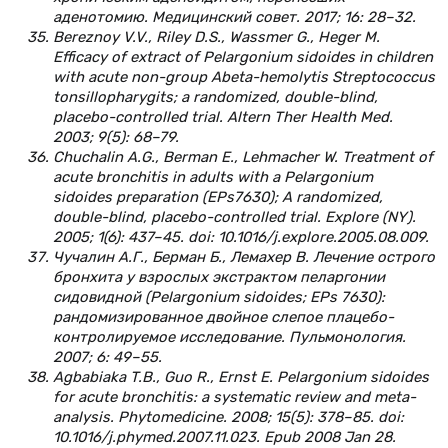
аденотомию. Медицинский совет. 2017; 16: 28–32.
Bereznoy V.V., Riley D.S., Wassmer G., Heger M.
Efficacy of extract of Pelargonium sidoides in children
with acute non-group Abeta-hemolytis Streptococcus
tonsillopharygits; a randomized, double-blind,
placebo-controlled trial. Altern Ther Health Med.
2003; 9(5): 68–79.
Chuchalin A.G., Berman E., Lehmacher W. Treatment of
acute bronchitis in adults with a Pelargonium
sidoides preparation (EPs7630); A randomized,
double-blind, placebo-controlled trial. Explore (NY).
2005; 1(6): 437–45. doi: 10.1016/j.explore.2005.08.009.
Чучалин А.Г., Берман Б., Лемахер В. Лечение острого
бронхита у взрослых экстрактом пеларгонии
сидовидной (Pelargonium sidoides; EPs 7630):
рандомизированное двойное слепое плацебо-
контролируемое исследование. Пульмонология.
2007; 6: 49–55.
Agbabiaka T.B., Guo R., Ernst E. Pelargonium sidoides
for acute bronchitis: a systematic review and meta-
analysis. Phytomedicine. 2008; 15(5): 378–85. doi:
10.1016/j.phymed.2007.11.023. Epub 2008 Jan 28.