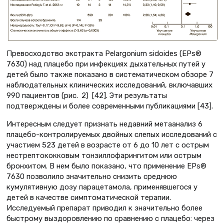
Превосходство экстракта Pelargonium sidoides (EPs®
7630) над плацебо при инфекциях дыхательных путей у
детей было также показано в систематическом обзоре 7
наблюдательных клинических исследований, включавших
990 пациентов (рис. 2) [42]. Эти результаты
подтверждены и более современными публикациями [43].
Интересным следует признать недавний метаанализ 6
плацебо-контролируемых двойных слепых исследований с
участием 523 детей в возрасте от 6 до 10 лет c острым
нестрептококковым тонзиллофарингитом или острым
бронхитом. В нем было показано, что применение EPs®
7630 позволило значительно снизить среднюю
кумулятивную дозу парацетамола, применявшегося у
детей в качестве симптоматической терапии.
Исследуемый препарат приводил к значительно более
быстрому выздоровлению по сравнению с плацебо: через