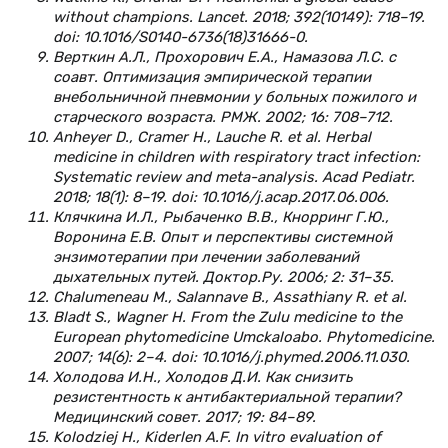
without champions. Lancet. 2018; 392(10149): 718–19.
doi: 10.1016/S0140-6736(18)31666-0.
Верткин А.Л., Прохорович Е.А., Намазова Л.С. с
соавт. Оптимизация эмпирической терапии
внебольничной пневмонии у больных пожилого и
старческого возраста. РМЖ. 2002; 16: 708–712.
Anheyer D., Cramer H., Lauche R. et al. Herbal
medicine in children with respiratory tract infection:
Systematic review and meta-analysis. Acad Pediatr.
2018; 18(1): 8–19. doi: 10.1016/j.acap.2017.06.006.
Клячкина И.Л., Рыбаченко В.В., Кнорринг Г.Ю.,
Воронина Е.В. Опыт и перспективы системной
энзимотерапии при лечении заболеваний
дыхательных путей. Доктор.Ру. 2006; 2: 31–35.
Chalumeneau M., Salannave B., Assathiany R. et al.
Bladt S., Wagner H. From the Zulu medicine to the
European phytomedicine Umckaloabo. Phytomedicine.
2007; 14(6): 2–4. doi: 10.1016/j.phymed.2006.11.030.
Холодова И.Н., Холодов Д.И. Как снизить
резистентность к антибактериальной терапии?
Медицинский совет. 2017; 19: 84–89.
Kolodziej H., Kiderlen A.F. In vitro evaluation of