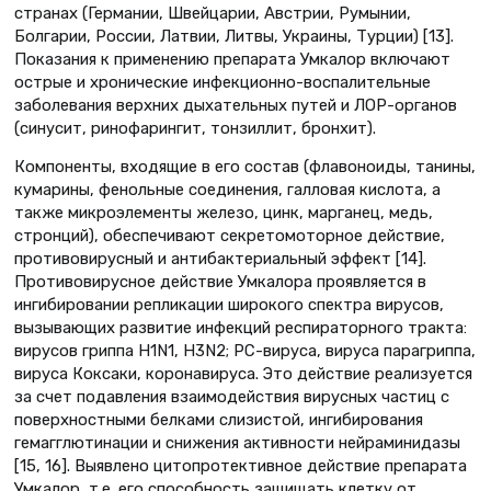
странах (Германии, Швейцарии, Австрии, Румынии,
Болгарии, России, Латвии, Литвы, Украины, Турции) [13].
Показания к применению препарата Умкалор включают
острые и хронические инфекционно-воспалительные
заболевания верхних дыхательных путей и ЛОР-органов
(синусит, ринофарингит, тонзиллит, бронхит).
Компоненты, входящие в его состав (флавоноиды, танины,
кумарины, фенольные соединения, галловая кислота, а
также микроэлементы железо, цинк, марганец, медь,
стронций), обеспечивают секретомоторное действие,
противовирусный и антибактериальный эффект [14].
Противовирусное действие Умкалора проявляется в
ингибировании репликации широкого спектра вирусов,
вызывающих развитие инфекций респираторного тракта:
вирусов гриппа H1N1, H3N2; РС-вируса, вируса парагриппа,
вируса Коксаки, коронавируса. Это действие реализуется
за счет подавления взаимодействия вирусных частиц с
поверхностными белками слизистой, ингибирования
гемагглютинации и снижения активности нейраминидазы
[15, 16]. Выявлено цитопротективное действие препарата
Умкалор, т.е. его способность защищать клетку от