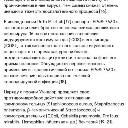
проникновения в нее вируса, тем самым снижая степень
инвазии и тяжесть воспалительного процесса [16].
В исследовании Roth M. et al. [17] препарат EPs® 7630 в
клетках эпителия бронхов человека снижал репликацию
риновируса-16 за счет подавления экспрессии
индуцируемого костимулятора (ICOS) и его лиганда
(ICOSL), а также поверхностного кальретикулинового
рецептора, в то время как уровни белков,
поддерживающих защиту клетки-хозяина, на фоне его
приема возросли. Обсуждается перспективность
применения и терапевтический потенциал EPs® 7630 в
раннем лечении новых вариантов тяжелой
коронавирусной инфекции [18].
Наряду с прочим Умкалор проявляет свое
противомикробное действие в отношении
грамположительных (Staphilococcus aureus, Staphilococcus
pneumonia, β-гемолитический Streptococcus) и
грамотрицательных (E.Coli, Klebsiella pneumonia, Proteus
mirabilis, Hemophilus influenzae и др.) бактерий [19–21].