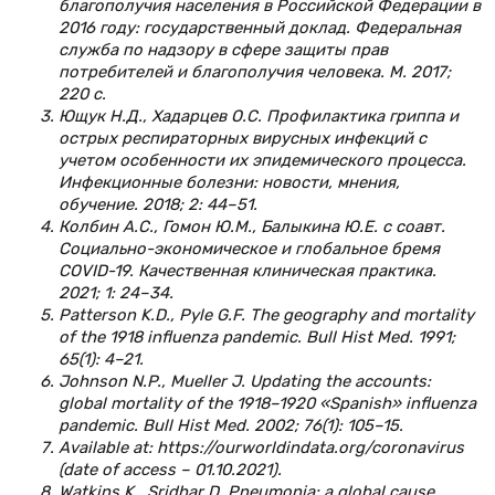
благополучия населения в Российской Федерации в
2016 году: государственный доклад. Федеральная
служба по надзору в сфере защиты прав
потребителей и благополучия человека. М. 2017;
220 с.
Ющук Н.Д., Хадарцев О.С. Профилактика гриппа и
острых респираторных вирусных инфекций с
учетом особенности их эпидемического процесса.
Инфекционные болезни: новости, мнения,
обучение. 2018; 2: 44–51.
Колбин А.С., Гомон Ю.М., Балыкина Ю.Е. с соавт.
Социально-экономическое и глобальное бремя
COVID-19. Качественная клиническая практика.
2021; 1: 24–34.
Patterson K.D., Pyle G.F. The geography and mortality
of the 1918 influenza pandemic. Bull Hist Med. 1991;
65(1): 4–21.
Johnson N.P., Mueller J. Updating the accounts:
global mortality of the 1918–1920 «Spanish» influenza
pandemic. Bull Hist Med. 2002; 76(1): 105–15.
Available at: https://ourworldindata.org/coronavirus
(date of access – 01.10.2021).
Watkins K., Sridhar D. Pneumonia: a global cause