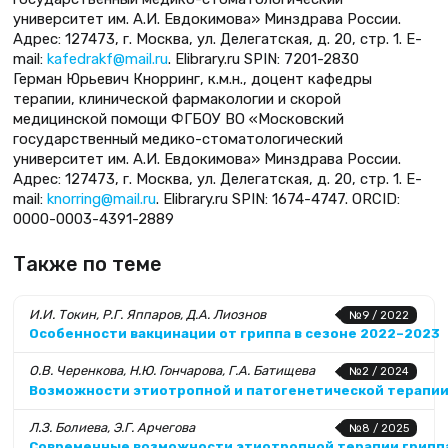
университет им. А.И. Евдокимова» Минздрава России.
Адрес: 127473, г. Москва, ул. Делегатская, д. 20, стр. 1. E-
mail:
kafedrakf@mail.ru
. Elibrary.ru SPIN: 7201-2830
Герман Юрьевич Кнорринг, к.м.н., доцент кафедры
терапии, клинической фармакологии и скорой
медицинской помощи ФГБОУ ВО «Московский
государственный медико-стоматологический
университет им. А.И. Евдокимова» Минздрава России.
Адрес: 127473, г. Москва, ул. Делегатская, д. 20, стр. 1. E-
mail:
knorring@mail.ru
. Elibrary.ru SPIN: 1674-4747. ORCID:
0000-0003-4391-2889
Также по теме
И.И. Токин, Р.Г. Яппаров, Д.А. Лиознов
№9 / 2022
Особенности вакцинации от гриппа в сезоне 2022–2023
О.В. Черенкова, Н.Ю. Гончарова, Г.А. Батищева
№2 / 2024
Возможности этиотропной и патогенетической терапии
Л.З. Болиева, Э.Г. Арчегова
№8 / 2025
Современные возможности этиотропной терапии гриппа