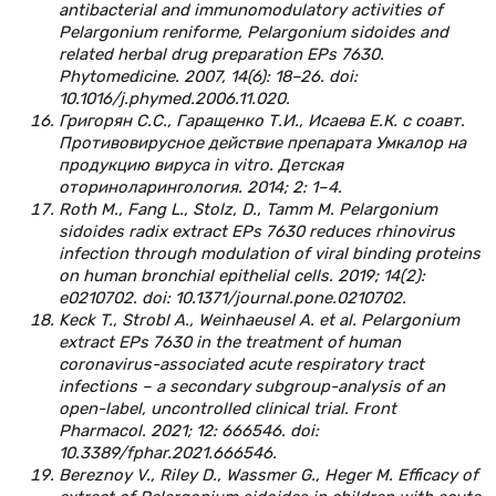
antibacterial and immunomodulatory activities of
Pelargonium reniforme, Pelargonium sidoides and
related herbal drug рreparation EPs 7630.
Phytomedicine. 2007, 14(6): 18–26. doi:
10.1016/j.phymed.2006.11.020.
Григорян С.С., Гаращенко Т.И., Исаева Е.К. с соавт.
Противовирусное действие препарата Умкалор на
продукцию вируса in vitrо. Детская
оториноларингология. 2014; 2: 1–4.
Roth M., Fang L., Stolz, D., Tamm M. Pelargonium
sidoides radix extract EPs 7630 reduces rhinovirus
infection through modulation of viral binding proteins
on human bronchial epithelial cells. 2019; 14(2):
e0210702. doi: 10.1371/journal.pone.0210702.
Keck T., Strobl A., Weinhaeusel A. et al. Pelargonium
extract EPs 7630 in the treatment of human
coronavirus-associated acute respiratory tract
infections – a secondary subgroup-analysis of an
open-label, uncontrolled clinical trial. Front
Pharmacol. 2021; 12: 666546. doi:
10.3389/fphar.2021.666546.
Bereznoy V., Riley D., Wassmer G., Heger M. Efficacy of