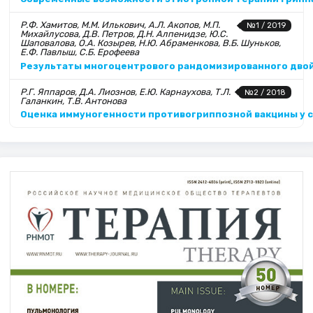
Р.Ф. Хамитов, М.М. Илькович, А.Л. Акопов, М.П.
№1 / 2019
Михайлусова, Д.В. Петров, Д.Н. Алпенидзе, Ю.С.
Шаповалова, О.А. Козырев, Н.Ю. Абраменкова, В.Б. Шуньков,
Е.Ф. Павлыш, С.Б. Ерофеева
Результаты многоцентрового рандомизированного двой
Р.Г. Яппаров, Д.А. Лиознов, Е.Ю. Карнаухова, Т.Л.
№2 / 2018
Галанкин, Т.В. Антонова
Оценка иммуногенности противогриппозной вакцины у 