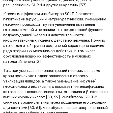
расщепляющей GLP-1 и другие инкретины [57].
К прямым эффектам ингибиторов SGLT-2 относят
гипогликемизирующий и натрийуретический. Уменьшение
гликемии происходит путем увеличения выведения
глюкозы с мочой и не зависит от секреторной функции
поджелудочной железы и чувствительности
инсулинзависимых тканей к действию инсулина. Помимо
этого, для этой группы соединений характерно наличие
ряда вторичных механизмов действия, в том числе
обусловливающих их эффективность в условиях
патологий печени [2].
Так, при уменьшении концентраций глюкозы в плазме
крови происходит сдвиг равновесия в сторону
утилизации липидов, а также уменьшение инсулин/
глюкагонового индекса, что вызывает интенсификацию
кетогенеза, глюконеогенеза, гликогенолиза и β-окисления
высших жирных кислот [58, 59]. Ингибиторы SGLT-2
снижают уровни лептина через подавление его секреции
адипоцитами [60, 61], что обусловливает анорексигенный