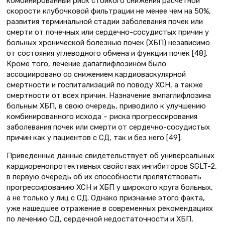
комбинированный риск стойкого снижения расчетной
скорости клубочковой фильтрации не менее чем на 50%,
развития терминальной стадии заболевания почек или
смерти от почечных или сердечно-сосудистых причин у
больных хронической болезнью почек (ХБП) независимо
от состояния углеводного обмена и функции почек [48].
Кроме того, лечение дапаглифлозином было
ассоциировано со снижением кардиоваскулярной
смертности и госпитализаций по поводу ХСН, а также
смертности от всех причин. Назначение эмпаглифлозина
больным ХБП, в свою очередь, приводило к улучшению
комбинированного исхода – риска прогрессирования
заболевания почек или смерти от сердечно-сосудистых
причин как у пациентов с СД, так и без него [49].
Приведенные данные свидетельствует об универсальных
кардиоренопротективных свойствах ингибиторов SGLT-2,
в первую очередь об их способности препятствовать
прогрессированию ХСН и ХБП у широкого круга больных,
а не только у лиц с СД. Однако признание этого факта,
уже нашедшее отражение в современных рекомендациях
по лечению СД, сердечной недостаточности и ХБП,