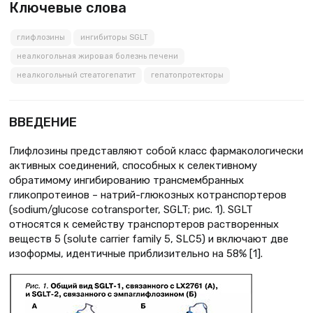
Ключевые слова
глифлозины
ингибиторы SGLT
неалкогольная жировая болезнь печени
неалкогольный стеатогепатит
гепатопротекторы
ВВЕДЕНИЕ
Глифлозины представляют собой класс фармакологически
активных соединений, способных к селективному
обратимому ингибированию трансмембранных
гликопротеинов – натрий-глюкозных котранспортеров
(sodium/glucose cotransporter, SGLT; рис. 1). SGLT
относятся к семейству транспортеров растворенных
веществ 5 (solute carrier family 5, SLC5) и включают две
изоформы, идентичные приблизительно на 58% [1].