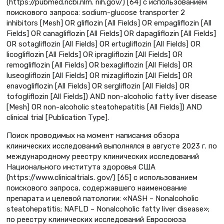
(https://pubmed.ncbi.nlm. nih.gov/) [64] с использованием
поискового запроса: sodium-glucose transporter 2
inhibitors [Mesh] OR gliflozin [All Fields] OR empagliflozin [All
Fields] OR canagliflozin [All Fields] OR dapagliflozin [All Fields]
OR sotagliflozin [All Fields] OR ertugliflozin [All Fields] OR
licogliflozin [All Fields] OR ipragliflozin [All Fields] OR
remogliflozin [All Fields] OR bexagliflozin [All Fields] OR
luseogliflozin [All Fields] OR mizagliflozin [All Fields] OR
enavogliflozin [All Fields] OR sergliflozin [All Fields] OR
tofogliflozin [All Fields]) AND non-alcoholic fatty liver disease
[Mesh] OR non-alcoholic steatohepatitis [All Fields]) AND
clinical trial [Publication Type].
Поиск проводимых на момент написания обзора
клинических исследований выполнялся в августе 2023 г. по
международному реестру клинических исследований
Национального института здоровья США
(https://www.clinicaltrials. gov/) [65] с использованием
поискового запроса, содержавшего наименование
препарата и целевой патологии: «NASH – Nonalcoholic
steatohepatitis; NAFLD – Nonalcoholic fatty liver disease»;
по реестру клинических исследований Евросоюза