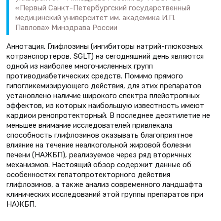
«Первый Санкт-Петербургский государственный
медицинский университет им. академика И.П.
Павлова» Минздрава России
Аннотация. Глифлозины (ингибиторы натрий-глюкозных
котранспортеров, SGLT) на сегодняшний день являются
одной из наиболее многочисленных групп
противодиабетических средств. Помимо прямого
гипогликемизирующего действия, для этих препаратов
установлено наличие широкого спектра плейотропных
эффектов, из которых наибольшую известность имеют
кардиои ренопротекторный. В последнее десятилетие не
меньшее внимание исследователей привлекала
способность глифлозинов оказывать благоприятное
влияние на течение неалкогольной жировой болезни
печени (НАЖБП), реализуемое через ряд вторичных
механизмов. Настоящий обзор содержит данные об
особенностях гепатопротекторного действия
глифлозинов, а также анализ современного ландшафта
клинических исследований этой группы препаратов при
НАЖБП.