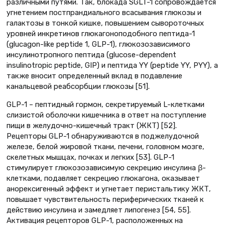
различными путями. Так, блокада SGLT-1 сопровождается
угнетением постпрандиального всасывания глюкозы и
галактозы в тонкой кишке, повышением сывороточных
уровней инкретинов глюкагоноподобного пептида-1
(glucagon-like peptide 1, GLP-1), глюкозозависимого
инсулинотропного пептида (glucose-dependent
insulinotropic peptide, GIP) и пептида YY (peptide YY, PYY), а
также вносит определенный вклад в подавление
канальцевой реабсорбции глюкозы [51].
GLP-1 – пептидный гормон, секретируемый L-клетками
слизистой оболочки кишечника в ответ на поступление
пищи в желудочно-кишечный тракт (ЖКТ) [52].
Рецепторы GLP-1 обнаруживаются в поджелудочной
железе, белой жировой ткани, печени, головном мозге,
скелетных мышцах, почках и легких [53]. GLP-1
стимулирует глюкозозависимую секрецию инсулина β-
клетками, подавляет секрецию глюкагона, оказывает
анорексигенный эффект и угнетает перистальтику ЖКТ,
повышает чувствительность периферических тканей к
действию инсулина и замедляет липогенез [54, 55].
Активация рецепторов GLP-1, расположенных на