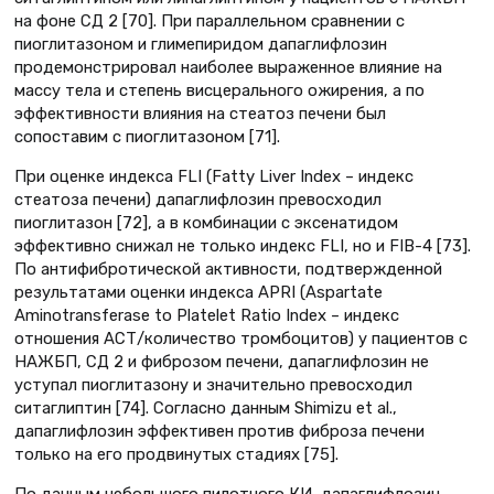
на фоне СД 2 [70]. При параллельном сравнении с
пиоглитазоном и глимепиридом дапаглифлозин
продемонстрировал наиболее выраженное влияние на
массу тела и степень висцерального ожирения, а по
эффективности влияния на стеатоз печени был
сопоставим с пиоглитазоном [71].
При оценке индекса FLI (Fatty Liver Index – индекс
стеатоза печени) дапаглифлозин превосходил
пиоглитазон [72], а в комбинации с эксенатидом
эффективно снижал не только индекс FLI, но и FIB-4 [73].
По антифибротической активности, подтвержденной
результатами оценки индекса APRI (Aspartate
Aminotransferase to Platelet Ratio Index – индекс
отношения АСТ/количество тромбоцитов) у пациентов с
НАЖБП, СД 2 и фиброзом печени, дапаглифлозин не
уступал пиоглитазону и значительно превосходил
ситаглиптин [74]. Согласно данным Shimizu et al.,
дапаглифлозин эффективен против фиброза печени
только на его продвинутых стадиях [75].
По данным небольшого пилотного КИ, дапаглифлозин