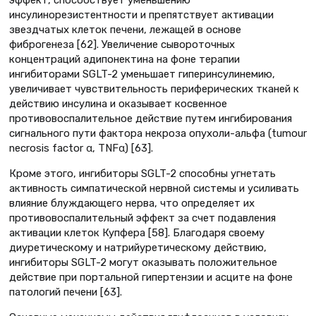
эффект, способствует уменьшению
инсулинорезистентности и препятствует активации
звездчатых клеток печени, лежащей в основе
фиброгенеза [62]. Увеличение сывороточных
концентраций адипонектина на фоне терапии
ингибиторами SGLT-2 уменьшает гиперинсулинемию,
увеличивает чувствительность периферических тканей к
действию инсулина и оказывает косвенное
противовоспалительное действие путем ингибирования
сигнального пути фактора некроза опухоли-альфа (tumour
necrosis factor α, TNFα) [63].
Кроме этого, ингибиторы SGLT-2 способны угнетать
активность симпатической нервной системы и усиливать
влияние блуждающего нерва, что определяет их
противовоспалительный эффект за счет подавления
активации клеток Купфера [58]. Благодаря своему
диуретическому и натрийуретическому действию,
ингибиторы SGLT-2 могут оказывать положительное
действие при портальной гипертензии и асците на фоне
патологий печени [63].