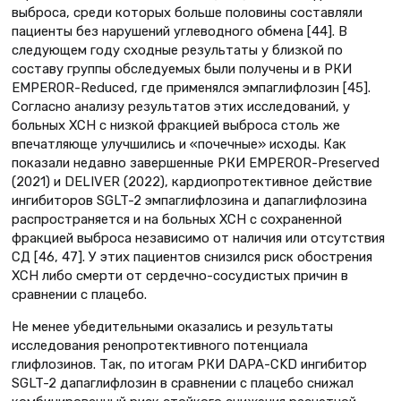
выброса, среди которых больше половины составляли
пациенты без нарушений углеводного обмена [44]. В
следующем году сходные результаты у близкой по
составу группы обследуемых были получены и в РКИ
EMPEROR-Reduced, где применялся эмпаглифлозин [45].
Согласно анализу результатов этих исследований, у
больных ХСН с низкой фракцией выброса столь же
впечатляюще улучшились и «почечные» исходы. Как
показали недавно завершенные РКИ EMPEROR-Preserved
(2021) и DELIVER (2022), кардиопротективное действие
ингибиторов SGLT-2 эмпаглифлозина и дапаглифлозина
распространяется и на больных ХСН с сохраненной
фракцией выброса независимо от наличия или отсутствия
СД [46, 47]. У этих пациентов снизился риск обострения
ХСН либо смерти от сердечно-сосудистых причин в
сравнении с плацебо.
Не менее убедительными оказались и результаты
исследования ренопротективного потенциала
глифлозинов. Так, по итогам РКИ DAPA-CKD ингибитор
SGLT-2 дапаглифлозин в сравнении с плацебо снижал