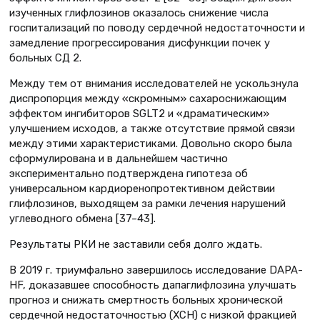
изученных глифлозинов оказалось снижение числа
госпитализаций по поводу сердечной недостаточности и
замедление прогрессирования дисфункции почек у
больных СД 2.
Между тем от внимания исследователей не ускользнула
диспропорция между «скромным» сахароснижающим
эффектом ингибиторов SGLT2 и «драматическим»
улучшением исходов, а также отсутствие прямой связи
между этими характеристиками. Довольно скоро была
сформулирована и в дальнейшем частично
экспериментально подтверждена гипотеза об
универсальном кардиоренопротективном действии
глифлозинов, выходящем за рамки лечения нарушений
углеводного обмена [37–43].
Результаты РКИ не заставили себя долго ждать.
В 2019 г. триумфально завершилось исследование DAPA-
HF, доказавшее способность дапаглифлозина улучшать
прогноз и снижать смертность больных хронической
сердечной недостаточностью (ХСН) с низкой фракцией