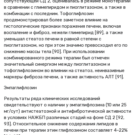
сопутствующей СД 2, оценивалась в режиме монотерапии
в сравнении с глимепиридом и пиоглитазоном, а также в
комбинации с последним. Тофоглифлозин
продемонстрировал более заметное влияние на
гистологические признаки поражения печени, включая
воспаление и фиброз, нежели глимепирид [89], а также
уменьшал стеатоз печени в равной степени с
пиоглитазоном, но при этом значимо превосходил его по
снижению массы тела [90]. При использовании
комбинированного режима терапии был отмечен
значительный синергизм между пиоглитазоном и
тофоглифлозином во влиянии на стеатоз, неинвазивные
маркеры фиброза печени, а также активность АЛТ [91].
Эмпаглифлозин
Результаты ряда клинических исследований
свидетельствуют о наличии у эмпаглифлозина (10 или 25
мг/сут) антистеатозной и антифибротической активности
в условиях НАЖБП различных стадий на фоне СД 2 [92,
93]. Относительное снижение содержания липидов в
печени при терапии этим глифлозином составляет 4–22%