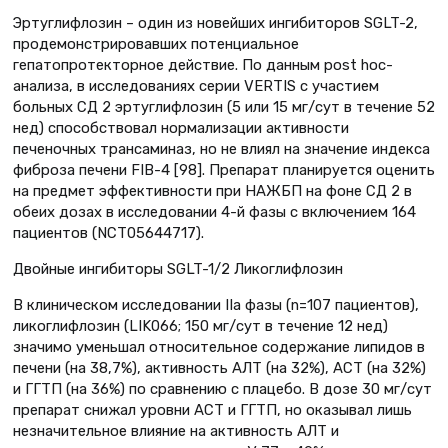
Эртуглифлозин – один из новейших ингибиторов SGLT-2,
продемонстрировавших потенциальное
гепатопротекторное действие. По данным post hoc-
анализа, в исследованиях серии VERTIS с участием
больных СД 2 эртуглифлозин (5 или 15 мг/сут в течение 52
нед) способствовал нормализации активности
печеночных трансаминаз, но не влиял на значение индекса
фиброза печени FIB-4 [98]. Препарат планируется оценить
на предмет эффективности при НАЖБП на фоне СД 2 в
обеих дозах в исследовании 4-й фазы с включением 164
пациентов (NCT05644717).
Двойные ингибиторы SGLT-1/2 Ликоглифлозин
В клиническом исследовании IIa фазы (n=107 пациентов),
ликоглифлозин (LIK066; 150 мг/сут в течение 12 нед)
значимо уменьшал относительное содержание липидов в
печени (на 38,7%), активность АЛТ (на 32%), АСТ (на 32%)
и ГГТП (на 36%) по сравнению с плацебо. В дозе 30 мг/сут
препарат снижал уровни АСТ и ГГТП, но оказывал лишь
незначительное влияние на активность АЛТ и