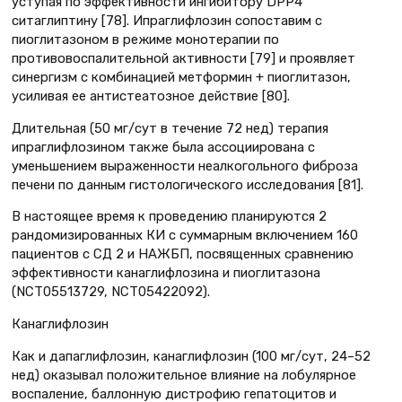
уступая по эффективности ингибитору DPP4
ситаглиптину [78]. Ипраглифлозин сопоставим с
пиоглитазоном в режиме монотерапии по
противовоспалительной активности [79] и проявляет
синергизм с комбинацией метформин + пиоглитазон,
усиливая ее антистеатозное действие [80].
Длительная (50 мг/сут в течение 72 нед) терапия
ипраглифлозином также была ассоциирована с
уменьшением выраженности неалкогольного фиброза
печени по данным гистологического исследования [81].
В настоящее время к проведению планируются 2
рандомизированных КИ с суммарным включением 160
пациентов с СД 2 и НАЖБП, посвященных сравнению
эффективности канаглифлозина и пиоглитазона
(NCT05513729, NCT05422092).
Канаглифлозин
Как и дапаглифлозин, канаглифлозин (100 мг/сут, 24–52
нед) оказывал положительное влияние на лобулярное
воспаление, баллонную дистрофию гепатоцитов и