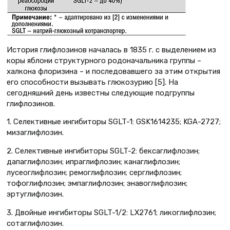
История глифлозинов началась в 1835 г. с выделением из
коры яблони структурного родоначальника группы –
халкона флоризина – и последовавшего за этим открытия
его способности вызывать глюкозурию [5]. На
сегодняшний день известны следующие подгруппы
глифлозинов.
1. Селективные ингибиторы SGLT-1: GSK1614235; KGA-2727;
мизаглифлозин.
2. Селективные ингибиторы SGLT-2: бексаглифлозин;
дапаглифлозин; ипраглифлозин; канаглифлозин;
лусеоглифлозин; ремоглифлозин; серглифлозин;
тофоглифлозин; эмпаглифлозин; энавоглифлозин;
эртуглифлозин.
3. Двойные ингибиторы SGLT-1/2: LX2761; ликоглифлозин;
сотаглифлозин.