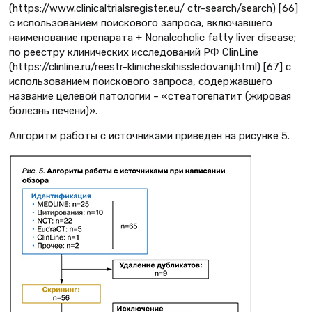
(https://www.clinicaltrialsregister.eu/ ctr-search/search) [66]
с использованием поискового запроса, включавшего
наименование препарата + Nonalcoholic fatty liver disease;
по реестру клинических исследований РФ ClinLine
(https://clinline.ru/reestr-klinicheskihissledovanij.html) [67] с
использованием поискового запроса, содержавшего
название целевой патологии – «стеатогепатит (жировая
болезнь печени)».
Алгоритм работы с источниками приведен на рисунке 5.