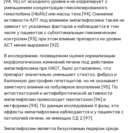
[94, 95] от исходного уровня и не коррелирует с
уменьшением концентрации гликолизированного
гемоглобина (HbA1c) или массы тела [94]. Снижение
активности АЛТ под влиянием эмпаглифлозина также не
зависит от указанных факторов и наблюдается в том
числе у пациентов с субоптимальным гликемическим
контролем [93]; при этом влияние препарата на уровни
АСТ менее выражено [92].
В исследовании, посвященном оценке нормализации
морфологических изменений печени под действием
эмпаглифлозина при НАСГ, было установлено, что
препарат значительно уменьшает стеатоз, фиброз и
баллонную дистрофию гепатоцитов, но не оказывает
заметного влияния на лобулярное воспаление [95]. По
антистеатозной и антифибротической активности
эмпаглифлозин превосходит пиоглитазон [96] и
метформин [94]. По данным исследования II фазы, эти
эффекты эмпаглифлозина наблюдаются и у пациентов с
патологией печени, не имеющих СД 2 [97].
Эмпаглифлозин является безусловным лидером среди