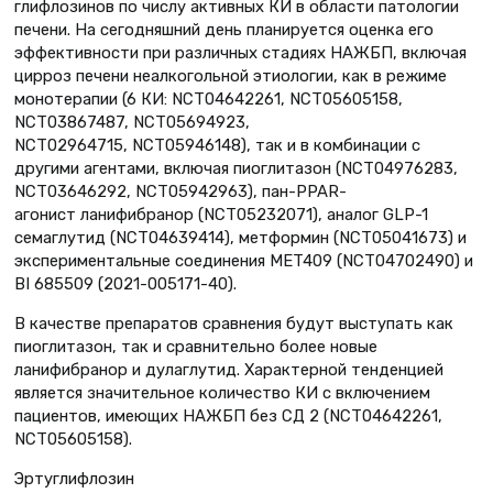
глифлозинов по числу активных КИ в области патологии
печени. На сегодняшний день планируется оценка его
эффективности при различных стадиях НАЖБП, включая
цирроз печени неалкогольной этиологии, как в режиме
монотерапии (6 КИ: NCT04642261, NCT05605158,
NCT03867487, NCT05694923,
NCT02964715, NCT05946148), так и в комбинации с
другими агентами, включая пиоглитазон (NCT04976283,
NCT03646292, NCT05942963), пан-PPAR-
агонист ланифибранор (NCT05232071), аналог GLP-1
семаглутид (NCT04639414), метформин (NCT05041673) и
экспериментальные соединения MET409 (NCT04702490) и
BI 685509 (2021-005171-40).
В качестве препаратов сравнения будут выступать как
пиоглитазон, так и сравнительно более новые
ланифибранор и дулаглутид. Характерной тенденцией
является значительное количество КИ с включением
пациентов, имеющих НАЖБП без СД 2 (NCT04642261,
NCT05605158).
Эртуглифлозин