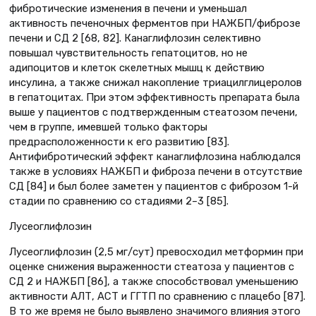
фибротические изменения в печени и уменьшал
активность печеночных ферментов при НАЖБП/фиброзе
печени и СД 2 [68, 82]. Канаглифлозин селективно
повышал чувствительность гепатоцитов, но не
адипоцитов и клеток скелетных мышц к действию
инсулина, а также снижал накопление триацилглицеролов
в гепатоцитах. При этом эффективность препарата была
выше у пациентов с подтвержденным стеатозом печени,
чем в группе, имевшей только факторы
предрасположенности к его развитию [83].
Антифибротический эффект канаглифлозина наблюдался
также в условиях НАЖБП и фиброза печени в отсутствие
СД [84] и был более заметен у пациентов с фиброзом 1-й
стадии по сравнению со стадиями 2–3 [85].
Лусеоглифлозин
Луcеоглифлозин (2,5 мг/сут) превосходил метформин при
оценке снижения выраженности стеатоза у пациентов с
СД 2 и НАЖБП [86], а также способствовал уменьшению
активности АЛТ, АСТ и ГГТП по сравнению с плацебо [87].
В то же время не было выявлено значимого влияния этого