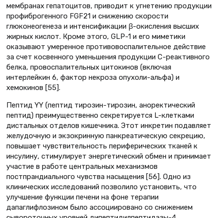
мембранах гепатоцитов, приводит к угнетению продукции
профиброгенного FGF21 и снижению скорости
глюконеогенеза и интенсификации β-окисления высших
жирных кислот. Кроме этого, GLP-1 и его миметики
оказывают умеренное противовоспалительное действие
за счет косвенного уменьшения продукции C-реактивного
белка, провоспалительных цитокинов (включая
интерлейкин 6, фактор некроза опухоли-альфа) и
хемокинов [55].
Пептид YY (пептид тирозин-тирозин, аноректический
пептид) преимущественно секретируется L-клетками
дистальных отделов кишечника. Этот инкретин подавляет
желудочную и экзокринную панкреатическую секрецию,
повышает чувствительность периферических тканей к
инсулину, стимулирует энергетический обмен и принимает
участие в работе центральных механизмов
постпрандиального чувства насыщения [56]. Одно из
клинических исследований позволило установить, что
улучшение функции печени на фоне терапии
дапаглифлозином было ассоциировано со снижением
сывороточных уровней дипептидилпептидазы-4,