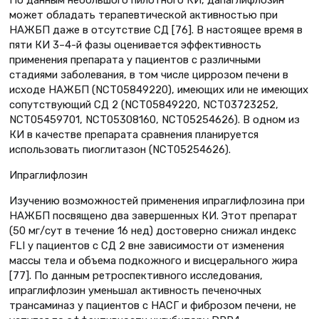
может обладать терапевтической активностью при
НАЖБП даже в отсутствие СД [76]. В настоящее время в
пяти КИ 3–4-й фазы оценивается эффективность
применения препарата у пациентов с различными
стадиями заболевания, в том числе циррозом печени в
исходе НАЖБП (NCT05849220), имеющих или не имеющих
сопутствующий СД 2 (NCT05849220, NCT03723252,
NCT05459701, NCT05308160, NCT05254626). В одном из
КИ в качестве препарата сравнения планируется
использовать пиоглитазон (NCT05254626).
Ипраглифлозин
Изучению возможностей применения ипраглифлозина при
НАЖБП посвящено два завершенных КИ. Этот препарат
(50 мг/сут в течение 16 нед) достоверно снижал индекс
FLI у пациентов с СД 2 вне зависимости от изменения
массы тела и объема подкожного и висцерального жира
[77]. По данным ретроспективного исследования,
ипраглифлозин уменьшал активность печеночных
трансаминаз у пациентов с НАСГ и фиброзом печени, не