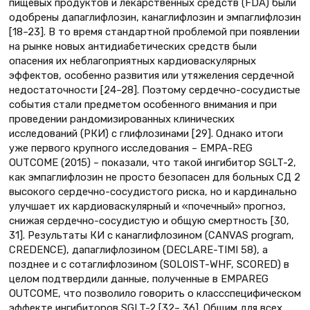
пищевых продуктов и лекарственных средств (FDA) были
одобрены дапаглифлозин, канаглифлозин и эмпаглифлозин
[18–23]. В то время стандартной проблемой при появлении
на рынке новых антидиабетических средств были
опасения их неблагоприятных кардиоваскулярных
эффектов, особенно развития или утяжеления сердечной
недостаточности [24–28]. Поэтому сердечно-сосудистые
события стали предметом особенного внимания и при
проведении рандомизированных клинических
исследований (РКИ) с глифлозинами [29]. Однако итоги
уже первого крупного исследования – EMPA-REG
OUTCOME (2015) – показали, что такой ингибитор SGLT-2,
как эмпаглифлозин не просто безопасен для больных СД 2
высокого сердечно-сосудистого риска, но и кардинально
улучшает их кардиоваскулярный и «почечный» прогноз,
снижая сердечно-сосудистую и общую смертность [30,
31]. Результаты КИ с канаглифлозином (CANVAS program,
CREDENCE), дапаглифлозином (DECLARE-TIMI 58), а
позднее и с сотаглифлозином (SOLOIST-WHF, SCORED) в
целом подтвердили данные, полученные в EMPAREG
OUTCOME, что позволило говорить о классспецифическом
эффекте ингибиторов SGLT-2 [32– 36]. Общим для всех