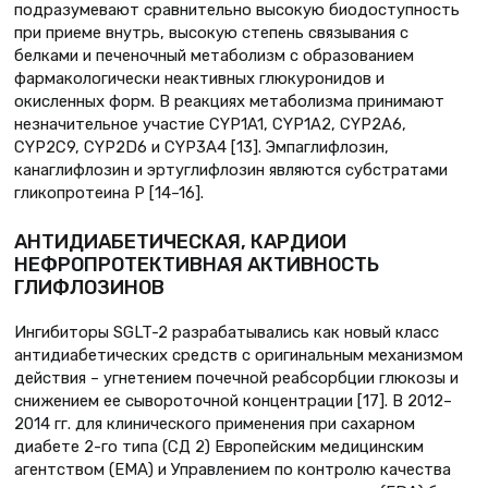
подразумевают сравнительно высокую биодоступность
при приеме внутрь, высокую степень связывания с
белками и печеночный метаболизм с образованием
фармакологически неактивных глюкуронидов и
окисленных форм. В реакциях метаболизма принимают
незначительное участие CYP1A1, CYP1A2, CYP2A6,
CYP2C9, CYP2D6 и CYP3A4 [13]. Эмпаглифлозин,
канаглифлозин и эртуглифлозин являются субстратами
гликопротеина P [14–16].
АНТИДИАБЕТИЧЕСКАЯ, КАРДИОИ
НЕФРОПРОТЕКТИВНАЯ АКТИВНОСТЬ
ГЛИФЛОЗИНОВ
Ингибиторы SGLT-2 разрабатывались как новый класс
антидиабетических средств с оригинальным механизмом
действия – угнетением почечной реабсорбции глюкозы и
снижением ее сывороточной концентрации [17]. В 2012–
2014 гг. для клинического применения при сахарном
диабете 2-го типа (СД 2) Европейским медицинским
агентством (EMA) и Управлением по контролю качества