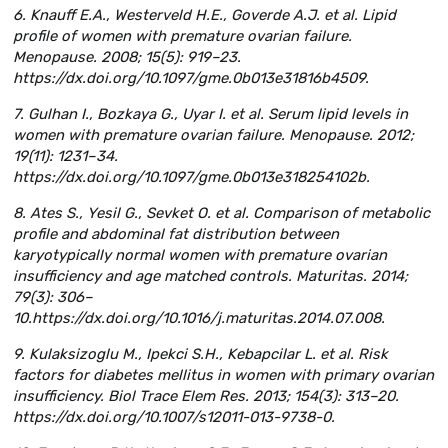
6. Knauff E.A., Westerveld H.E., Goverde A.J. et al. Lipid
profile of women with premature ovarian failure.
Menopause. 2008; 15(5): 919–23.
https://dx.doi.org/10.1097/gme.0b013e31816b4509.
7. Gulhan I., Bozkaya G., Uyar I. et al. Serum lipid levels in
women with premature ovarian failure. Menopause. 2012;
19(11): 1231–34.
https://dx.doi.org/10.1097/gme.0b013e318254102b.
8. Ates S., Yesil G., Sevket O. et al. Comparison of metabolic
profile and abdominal fat distribution between
karyotypically normal women with premature ovarian
insufficiency and age matched controls. Maturitas. 2014;
79(3): 306–
10.https://dx.doi.org/10.1016/j.maturitas.2014.07.008.
9. Kulaksizoglu M., Ipekci S.H., Kebapcilar L. et al. Risk
factors for diabetes mellitus in women with primary ovarian
insufficiency. Biol Trace Elem Res. 2013; 154(3): 313–20.
https://dx.doi.org/10.1007/s12011-013-9738-0.