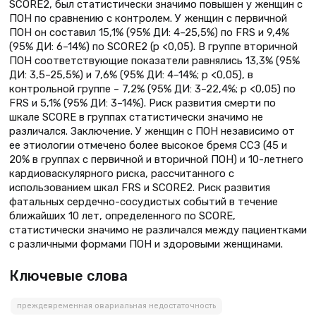
SCORE2, был статистически значимо повышен у женщин с
ПОН по сравнению с контролем. У женщин с первичной
ПОН он составил 15,1% (95% ДИ: 4–25,5%) по FRS и 9,4%
(95% ДИ: 6–14%) по SCORE2 (p <0,05). В группе вторичной
ПОН соответствующие показатели равнялись 13,3% (95%
ДИ: 3,5–25,5%) и 7,6% (95% ДИ: 4–14%; p <0,05), в
контрольной группе – 7,2% (95% ДИ: 3–22,4%; p <0,05) по
FRS и 5,1% (95% ДИ: 3–14%). Риск развития смерти по
шкале SCORE в группах статистически значимо не
различался. Заключение. У женщин с ПОН независимо от
ее этиологии отмечено более высокое бремя ССЗ (45 и
20% в группах с первичной и вторичной ПОН) и 10-летнего
кардиоваскулярного риска, рассчитанного с
использованием шкал FRS и SCORE2. Риск развития
фатальных сердечно-сосудистых событий в течение
ближайших 10 лет, определенного по SCORE,
статистически значимо не различался между пациентками
с различными формами ПОН и здоровыми женщинами.
Ключевые слова
преждевременная овариальная недостаточность