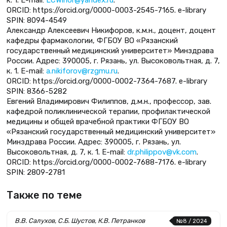
к. 1. E-mail:
LCWinor@yandex.ru
.
ORCID: https://orcid.org/0000-0003-2545-7165. e-library
SPIN: 8094-4549
Александр Алексеевич Никифоров, к.м.н., доцент, доцент
кафедры фармакологии, ФГБОУ ВО «Рязанский
государственный медицинский университет» Минздрава
России. Адрес: 390005, г. Рязань, ул. Высоковольтная, д. 7,
к. 1. E-mail:
a.nikiforov@rzgmu.ru
.
ORCID: https://orcid.org/0000-0002-7364-7687. e-library
SPIN: 8366-5282
Евгений Владимирович Филиппов, д.м.н., профессор, зав.
кафедрой поликлинической терапии, профилактической
медицины и общей врачебной практики ФГБОУ ВО
«Рязанский государственный медицинский университет»
Минздрава России. Адрес: 390005, г. Рязань, ул.
Высоковольтная, д. 7, к. 1. E-mail:
dr.philippov@vk.com
.
ORCID: https://orcid.org/0000-0002-7688-7176. e-library
SPIN: 2809-2781
Также по теме
В.В. Салухов, С.Б. Шустов, К.В. Петранков
№8 / 2024