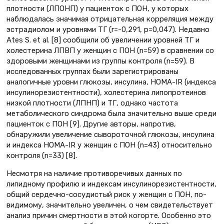
плотности (ЛПОНП) у пациенток с ПОН, у которых
наблюдалась значимая отрицательная корреляция между
эстрадиолом и уровнями ТГ (r=-0,291, p=0,047). Недавно
Ates S. et al. [8] сообщили об увеличении уровней ТГ и
холестерина ЛПВП у женщин с ПОН (n=59) в сравнении со
здоровыми женщинами из группы контроля (n=59). В
исследованных группах были зарегистрированы
аналогичные уровни глюкозы, инсулина, HOMA-IR (индекса
инсулинорезистентности), холестерина липопротеинов
низкой плотности (ЛПНП) и ТГ, однако частота
метаболического синдрома была значительно выше среди
пациенток с ПОН [9]. Другие авторы, напротив,
обнаружили увеличение сывороточной глюкозы, инсулина
и индекса HOMA-IR у женщин с ПОН (n=43) относительно
контроля (n=33) [8].
Несмотря на наличие противоречивых данных по
липидному профилю и индексам инсулинорезистентности,
общий сердечно-сосудистый риск у женщин с ПОН, по-
видимому, значительно увеличен, о чем свидетельствует
анализ причин смертности в этой когорте. Особенно это