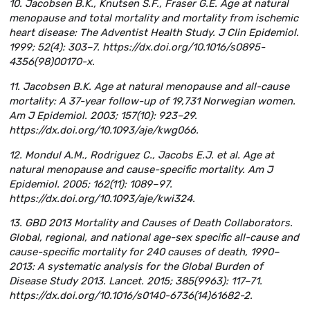
10. Jacobsen B.K., Knutsen S.F., Fraser G.E. Age at natural
menopause and total mortality and mortality from ischemic
heart disease: The Adventist Health Study. J Clin Epidemiol.
1999; 52(4): 303–7. https://dx.doi.org/10.1016/s0895-
4356(98)00170-x.
11. Jacobsen B.K. Age at natural menopause and all-cause
mortality: A 37-year follow-up of 19,731 Norwegian women.
Am J Epidemiol. 2003; 157(10): 923–29.
https://dx.doi.org/10.1093/aje/kwg066.
12. Mondul A.M., Rodriguez C., Jacobs E.J. et al. Age at
natural menopause and cause-specific mortality. Am J
Epidemiol. 2005; 162(11): 1089–97.
https://dx.doi.org/10.1093/aje/kwi324.
13. GBD 2013 Mortality and Causes of Death Collaborators.
Global, regional, and national age-sex specific all-cause and
cause-specific mortality for 240 causes of death, 1990–
2013: A systematic analysis for the Global Burden of
Disease Study 2013. Lancet. 2015; 385(9963): 117–71.
https://dx.doi.org/10.1016/s0140-6736(14)61682-2.