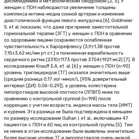
дислипидемией и метаболическим синдромом [2, 3]. У
женщин с ПОН наблюдаются увеличение толщины
комплекса интима-медиа сонной артерии и изменение
диастолической функции левого желудочка [6]. Goldmeier
S. et al. показали, что даже при приеме заместительной
гормональной терапии (ЗГТ) у женщин с ПОН в сравнении
со здоровыми лицами сохраняются ослабленная
чувствительность к барорефлексу (3,9±1,38 против
7,15±3,62 мс/мм рт.ст.) и пониженная вариабельность
сердечного ритма (2310±1173 против 3754±1921 мс2) [7]. В
исследовании Knauff E.A. et al. [6] у женщин с ПОН (n=90)
уровень триглицеридов (ТГ) оказался значительно выше
(средняя разница 0,17 лог-ммол/L [95% доверительный
интервал (ДИ): 0,06–0,29]), а уровень холестерина
липопротеидов высокой плотности (ЛПВП) ниже по
сравнению с контрольной группой (n=198) после
коррекции с учетом возраста, индекса массы тела (ИМТ)
и курения. Эта разница не была подтверждена в меньшем
по размеру исследовании Gulhan I. et al., включавшем 47
пациенток с ПОН и 60 лиц из контрольной группы [5]. Тем
не менее в этом исследовании были выявлены значительно
более высокие уровни ТГ и липопротеидов очень низкой