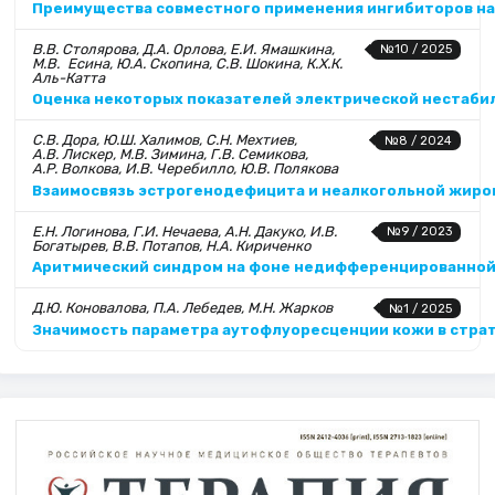
Преимущества совместного применения ингибиторов нат
В.В. Столярова, Д.А. Орлова, Е.И. Ямашкина,
№10 / 2025
М.В. Есина, Ю.А. Скопина, С.В. Шокина, К.Х.К.
Аль-Катта
Оценка некоторых показателей электрической нестаби
С.В. Дора, Ю.Ш. Халимов, С.Н. Мехтиев,
№8 / 2024
А.В. Лискер, М.В. Зимина, Г.В. Семикова,
А.Р. Волкова, И.В. Черебилло, Ю.В. Полякова
Взаимосвязь эстрогенодефицита и неалкогольной жиро
Е.Н. Логинова, Г.И. Нечаева, А.Н. Дакуко, И.В.
№9 / 2023
Богатырев, В.В. Потапов, Н.А. Кириченко
Аритмический синдром на фоне недифференцированной
Д.Ю. Коновалова, П.А. Лебедев, М.Н. Жарков
№1 / 2025
Значимость параметра аутофлуо­ресценции кожи в стра