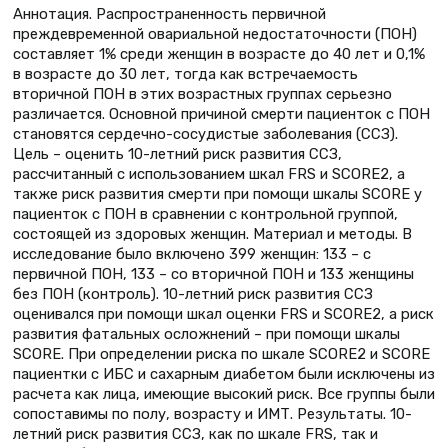
Аннотация. Распространенность первичной
преждевременной овариальной недостаточности (ПОН)
составляет 1% среди женщин в возрасте до 40 лет и 0,1%
в возрасте до 30 лет, тогда как встречаемость
вторичной ПОН в этих возрастных группах серьезно
различается. Основной причиной смерти пациенток с ПОН
становятся сердечно-сосудистые заболевания (ССЗ).
Цель – оценить 10-летний риск развития ССЗ,
рассчитанный с использованием шкал FRS и SCORE2, а
также риск развития смерти при помощи шкалы SCORE у
пациенток с ПОН в сравнении с контрольной группой,
состоящей из здоровых женщин. Материал и методы. В
исследование было включено 399 женщин: 133 – с
первичной ПОН, 133 – со вторичной ПОН и 133 женщины
без ПОН (контроль). 10-летний риск развития ССЗ
оценивался при помощи шкал оценки FRS и SCORE2, а риск
развития фатальных осложнений – при помощи шкалы
SCORE. При определении риска по шкале SCORE2 и SCORE
пациентки с ИБС и сахарным диабетом были исключены из
расчета как лица, имеющие высокий риск. Все группы были
сопоставимы по полу, возрасту и ИМТ. Результаты. 10-
летний риск развития ССЗ, как по шкале FRS, так и