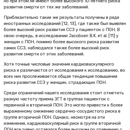
но при этом не имеют более высокого 10-летнего риска
развития смерти от тех же заболеваний.
Приблизительно такие же результаты получены в ряде
иностранных исследований [12, 13], где также был выявлен
более высокий риск развития ССЗ у пациенток с ПОН. В
свою очередь, в исследовании Jacobsen B.K. et al. [11] у
женщин с ПОН, помимо более высокого риска развития
самих ССЗ, наблюдался также более высокий риск
развития смерти от этих заболеваний.
Хотя точные числовые значения кардиоваскулярного
риска и различаются от исследования к исследованию, во
всех них прослеживается общая тенденция повышения
риска развития ССЗ у женщин, страдающих ПОН.
Среди ограничений нашего исследования стоит отметить
разную частоту приема ЗГТ в группах пациенток с
первичной и вторичной ПОН. Это могло привести к более
выраженному снижению сердечно-сосудистого риска в
группе вторичной ПОН. Однако, несмотря на эти
изменения, кардио­васкулярный риск в группе вторичной
ПОН все равно оставался более высоким по сравнению с