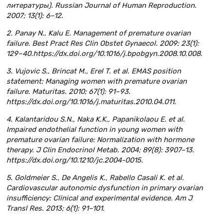
литературы). Russian Journal of Human Reproduction.
2007; 13(1): 6–12.
2. Panay N., Kalu E. Management of premature ovarian
failure. Best Pract Res Clin Obstet Gynaecol. 2009; 23(1):
129–40.https://dx.doi.org/10.1016/j.bpobgyn.2008.10.008.
3. Vujovic S., Brincat M., Erel T. et al. EMAS position
statement: Managing women with premature ovarian
failure. Maturitas. 2010; 67(1): 91–93.
https://dx.doi.org/10.1016/j.maturitas.2010.04.011.
4. Kalantaridou S.N., Naka K.K., Papanikolaou E. et al.
Impaired endothelial function in young women with
premature ovarian failure: Normalization with hormone
therapy. J Clin Endocrinol Metab. 2004; 89(8): 3907–13.
https://dx.doi.org/10.1210/jc.2004-0015.
5. Goldmeier S., De Angelis K., Rabello Casali K. et al.
Cardiovascular autonomic dysfunction in primary ovarian
insufficiency: Clinical and experimental evidence. Am J
Transl Res. 2013; 6(1): 91–101.