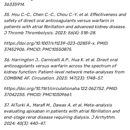
36335914.
35. Hsu C.-C., Chen C.-C., Chou C.-Y. et al. Effectiveness and
safety of direct oral anticoagulants versus warfarin in
patients with atrial fibrillation and advanced kidney disease.
J Thromb Thrombolysis. 2023; 56(4): 518–28.
https://doi.org/10.1007/s11239-023-02859-x. PMID:
37452906. PMCID: PMC10550875.
36. Harrington J., Carnicelli A.P., Hua K. et al. Direct oral
anticoagulants versus warfarin across the spectrum of
kidney function: Patient-level network meta-analyses from
COMBINE AF. Circulation. 2023; 147(23): 1748–57.
https://doi.org/10.1161/circulationaha.122.062752. PMID:
37042255. PMCID: PMC10309661.
37. AlTurki A., Marafi M., Dawas A. et al. Meta-analysis
evaluating apixaban in patients with atrial fibrillation and
end-stage renal disease requiring dialysis. J Arrhythm.
2024; 40(3): 440–47.