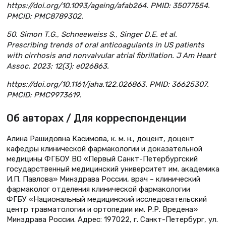
https://doi.org/10.1093/ageing/afab264. PMID: 35077554.
PMCID: PMC8789302.
50. Simon T.G., Schneeweiss S., Singer D.E. et al.
Prescribing trends of oral anticoagulants in US patients
with cirrhosis and nonvalvular atrial fibrillation. J Am Heart
Assoc. 2023; 12(3): e026863.
https://doi.org/10.1161/jaha.122.026863. PMID: 36625307.
PMCID: PMC9973619.
Об авторах / Для корреспонденции
Алина Рашидовна Касимова, к. м. н., доцент, доцент
кафедры клинической фармакологии и доказательной
медицины ФГБОУ ВО «Первый Санкт-Петербургский
государственный медицинский университет им. академика
И.П. Павлова» Минздрава России, врач – клинический
фармаколог отделения клинической фармакологии
ФГБУ «Национальный медицинский исследовательский
центр травматологии и ортопедии им. Р.Р. Вредена»
Минздрава России. Адрес: 197022, г. Санкт-Петербург, ул.