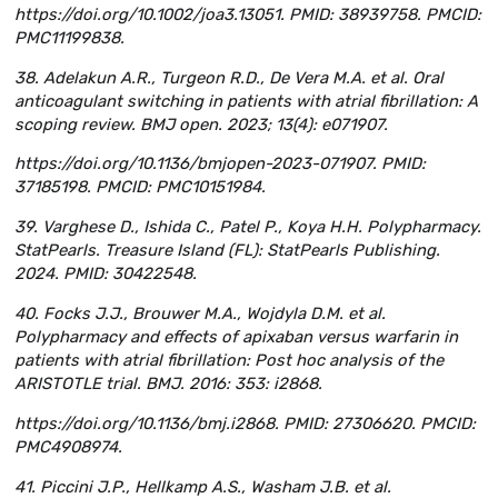
https://doi.org/10.1002/joa3.13051. PMID: 38939758. PMCID:
PMC11199838.
38. Adelakun A.R., Turgeon R.D., De Vera M.A. et al. Oral
anticoagulant switching in patients with atrial fibrillation: A
scoping review. BMJ open. 2023; 13(4): e071907.
https://doi.org/10.1136/bmjopen-2023-071907. PMID:
37185198. PMCID: PMC10151984.
39. Varghese D., Ishida C., Patel P., Koya H.H. Polypharmacy.
StatPearls. Treasure Island (FL): StatPearls Publishing.
2024. PMID: 30422548.
40. Focks J.J., Brouwer M.A., Wojdyla D.M. et al.
Polypharmacy and effects of apixaban versus warfarin in
patients with atrial fibrillation: Post hoc analysis of the
ARISTOTLE trial. BMJ. 2016: 353: i2868.
https://doi.org/10.1136/bmj.i2868. PMID: 27306620. PMCID:
PMC4908974.
41. Piccini J.P., Hellkamp A.S., Washam J.B. et al.