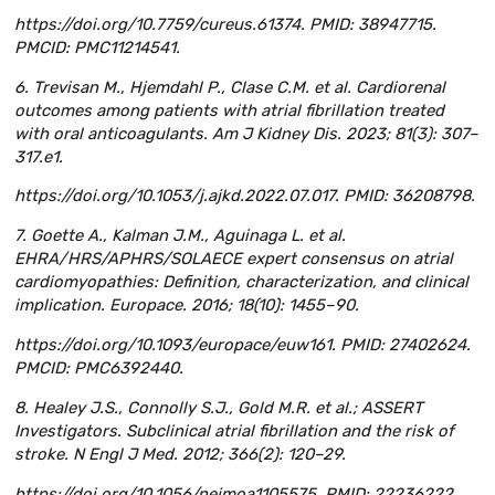
https://doi.org/10.7759/cureus.61374. PMID: 38947715.
PMCID: PMC11214541.
6. Trevisan M., Hjemdahl P., Clase C.M. et al. Cardiorenal
outcomes among patients with atrial fibrillation treated
with oral anticoagulants. Am J Kidney Dis. 2023; 81(3): 307–
317.e1.
https://doi.org/10.1053/j.ajkd.2022.07.017. PMID: 36208798.
7. Goette A., Kalman J.M., Aguinaga L. et al.
EHRA/HRS/APHRS/SOLAECE expert consensus on atrial
cardiomyopathies: Definition, characterization, and clinical
implication. Europace. 2016; 18(10): 1455–90.
https://doi.org/10.1093/europace/euw161. PMID: 27402624.
PMCID: PMC6392440.
8. Healey J.S., Connolly S.J., Gold M.R. et al.; ASSERT
Investigators. Subclinical atrial fibrillation and the risk of
stroke. N Engl J Med. 2012; 366(2): 120–29.
https://doi.org/10.1056/nejmoa1105575. PMID: 22236222.