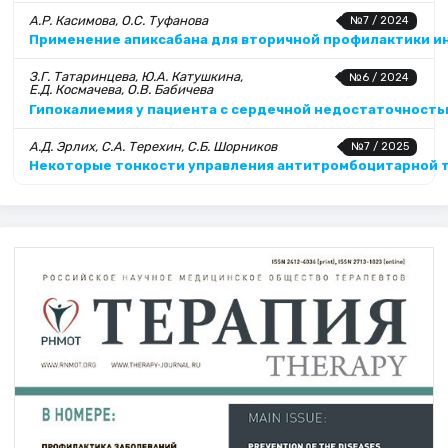
А.Р. Касимова, О.С. Туфанова
№7 / 2024
Применение апиксабана для вторичной профилактики и
З.Г. Татаринцева, Ю.А. Катушкина,
№6 / 2024
Е.Д. Космачева, О.В. Бабичева
Гипокалиемия у пациента с сердечной недостаточност
А.Д. Эрлих, С.А. Терехин, С.Б. Шорников
№7 / 2025
Некоторые тонкости управления антитромбоцитарной т