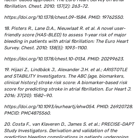
fibrillation. Chest. 2010; 137(2): 263–72.
https://doi.org/10.1378/chest.09-1584. PMID: 19762550.
18. Pisters R., Lane D.A., Nieuwlaat R. et al. A novel user-
friendly score (HAS-BLED) to assess 1-year risk of major
bleeding in patients with atrial fibrillation: The Euro Heart
Survey. Chest. 2010; 138(5): 1093–1100.
https://doi.org/10.1378/chest.10-0134. PMID: 20299623.
19. Hijazi Z., Lindbäck J., Alexander J.H. et al.; ARISTOTLE
and STABILITY Investigators. The ABC (age, biomarkers,
clinical history) stroke risk score: A biomarker-based risk
score for predicting stroke in atrial fibrillation. Eur Heart J.
2016; 37(20): 1582–90.
https://doi.org/10.1093/eurheartj/ehw054. PMID: 26920728.
PMCID: PMC4875560.
20. Costa F., van Klaveren D., James S. et al.; PRECISE-DAPT
Study Investigators. Derivation and validation of the
predicting bleeding complications in patients undergoing