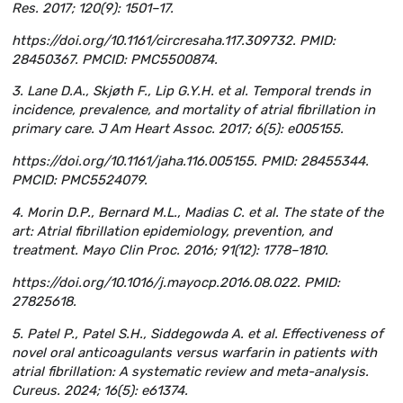
Res. 2017; 120(9): 1501–17.
https://doi.org/10.1161/circresaha.117.309732. PMID:
28450367. PMCID: PMC5500874.
3. Lane D.A., Skjøth F., Lip G.Y.H. et al. Temporal trends in
incidence, prevalence, and mortality of atrial fibrillation in
primary care. J Am Heart Assoc. 2017; 6(5): e005155.
https://doi.org/10.1161/jaha.116.005155. PMID: 28455344.
PMCID: PMC5524079.
4. Morin D.P., Bernard M.L., Madias C. et al. The state of the
art: Atrial fibrillation epidemiology, prevention, and
treatment. Mayo Clin Proc. 2016; 91(12): 1778–1810.
https://doi.org/10.1016/j.mayocp.2016.08.022. PMID:
27825618.
5. Patel P., Patel S.H., Siddegowda A. et al. Effectiveness of
novel oral anticoagulants versus warfarin in patients with
atrial fibrillation: A systematic review and meta-analysis.
Cureus. 2024; 16(5): e61374.