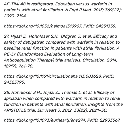
AF-TIMI 48 Investigators. Edoxaban versus warfarin in
patients with atrial fibrillation. N Engl J Med. 2013; 369(22):
2093–2104.
https://doi.org/10.1056/nejmoa1310907. PMID: 24251359.
27. Hijazi Z., Hohnloser S.H., Oldgren J. et al. Efficacy and
safety of dabigatran compared with warfarin in relation to
baseline renal function in patients with atrial fibrillation: A
RE-LY (Randomized Evaluation of Long-term
Anticoagulation Therapy) trial analysis. Circulation. 2014;
129(9): 961–70.
https://doi.org/10.1161/circulationaha.113.003628. PMID:
24323795.
28. Hohnloser S.H., Hijazi Z., Thomas L. et al. Efficacy of
apixaban when compared with warfarin in relation to renal
function in patients with atrial fibrillation: Insights from the
ARISTOTLE trial. Eur Heart J. 2012; 33(22): 2821–30.
https://doi.org/10.1093/eurheartj/ehs274. PMID: 22933567.