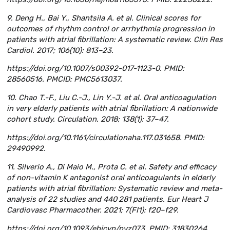
9. Deng H., Bai Y., Shantsila A. et al. Clinical scores for
outcomes of rhythm control or arrhythmia progression in
patients with atrial fibrillation: A systematic review. Clin Res
Cardiol. 2017; 106(10): 813–23.
https://doi.org/10.1007/s00392-017-1123-0. PMID:
28560516. PMCID: PMC5613037.
10. Chao T.-F., Liu C.-J., Lin Y.-J. et al. Oral anticoagulation
in very elderly patients with atrial fibrillation: A nationwide
cohort study. Circulation. 2018; 138(1): 37–47.
https://doi.org/10.1161/circulationaha.117.031658. PMID:
29490992.
11. Silverio A., Di Maio M., Prota C. et al. Safety and efficacy
of non-vitamin K antagonist oral anticoagulants in elderly
patients with atrial fibrillation: Systematic review and meta-
analysis of 22 studies and 440 281 patients. Eur Heart J
Cardiovasc Pharmacother. 2021; 7(FI1): f20–f29.
https://doi.org/10.1093/ehjcvp/pvz073. PMID: 31830264.