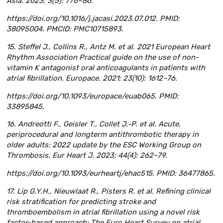
Asia. 2023; 3(5): 776–86.
https://doi.org/10.1016/j.jacasi.2023.07.012. PMID:
38095004. PMCID: PMC10715893.
15. Steffel J., Collins R., Antz M. et al. 2021 European Heart
Rhythm Association Practical guide on the use of non-
vitamin K antagonist oral anticoagulants in patients with
atrial fibrillation. Europace. 2021; 23(10): 1612–76.
https://doi.org/10.1093/europace/euab065. PMID:
33895845.
16. Andreotti F., Geisler T., Collet J.-P. et al. Acute,
periprocedural and longterm antithrombotic therapy in
older adults: 2022 update by the ESC Working Group on
Thrombosis. Eur Heart J. 2023; 44(4): 262–79.
https://doi.org/10.1093/eurheartj/ehac515. PMID: 36477865.
17. Lip G.Y.H., Nieuwlaat R., Pisters R. et al. Refining clinical
risk stratification for predicting stroke and
thromboembolism in atrial fibrillation using a novel risk
factor-based approach: The Euro Heart Survey on atrial