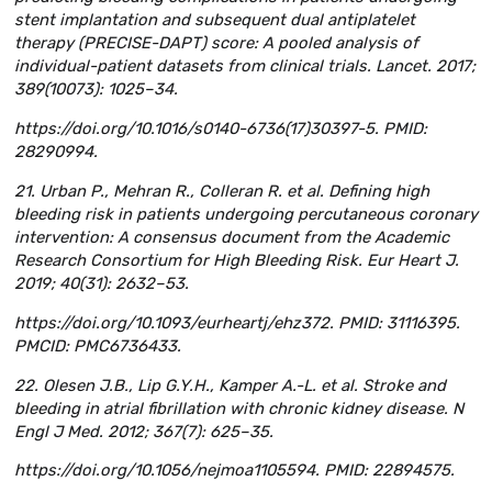
stent implantation and subsequent dual antiplatelet
therapy (PRECISE-DAPT) score: A pooled analysis of
individual-patient datasets from clinical trials. Lancet. 2017;
389(10073): 1025–34.
https://doi.org/10.1016/s0140-6736(17)30397-5. PMID:
28290994.
21. Urban P., Mehran R., Colleran R. et al. Defining high
bleeding risk in patients undergoing percutaneous coronary
intervention: A consensus document from the Academic
Research Consortium for High Bleeding Risk. Eur Heart J.
2019; 40(31): 2632–53.
https://doi.org/10.1093/eurheartj/ehz372. PMID: 31116395.
PMCID: PMC6736433.
22. Olesen J.B., Lip G.Y.H., Kamper A.-L. et al. Stroke and
bleeding in atrial fibrillation with chronic kidney disease. N
Engl J Med. 2012; 367(7): 625–35.
https://doi.org/10.1056/nejmoa1105594. PMID: 22894575.