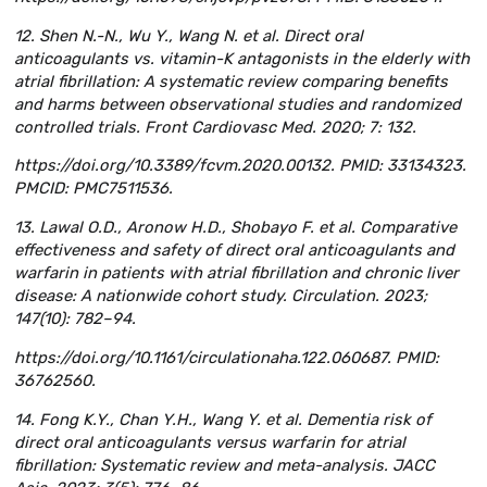
12. Shen N.-N., Wu Y., Wang N. et al. Direct oral
anticoagulants vs. vitamin-K antagonists in the elderly with
atrial fibrillation: A systematic review comparing benefits
and harms between observational studies and randomized
controlled trials. Front Cardiovasc Med. 2020; 7: 132.
https://doi.org/10.3389/fcvm.2020.00132. PMID: 33134323.
PMCID: PMC7511536.
13. Lawal O.D., Aronow H.D., Shobayo F. et al. Comparative
effectiveness and safety of direct oral anticoagulants and
warfarin in patients with atrial fibrillation and chronic liver
disease: A nationwide cohort study. Circulation. 2023;
147(10): 782–94.
https://doi.org/10.1161/circulationaha.122.060687. PMID:
36762560.
14. Fong K.Y., Chan Y.H., Wang Y. et al. Dementia risk of
direct oral anticoagulants versus warfarin for atrial
fibrillation: Systematic review and meta-analysis. JACC