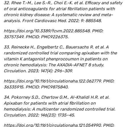
32. Rhee T.-M., Lee S.-R., Choi E.-K. et al. Efficacy and safety
of oral anticoagulants for atrial fibrillation patients with
chronic kidney disease: A systematic review and meta-
analysis. Front Cardiovasc Med. 2022; 9: 885548.
https://doi.org/10.3389/fcvm.2022.885548. PMID:
35757349. PMCID: PMC9226375.
33. Reinecke H., Engelbertz C., Bauersachs R. et al. A
randomized controlled trial comparing apixaban with the
vitamin K antagonist phenprocoumon in patients on
chronic hemodialysis: The AXADIA-AFNET 8 study.
Circulation. 2023; 147(4): 296–309.
https://doi.org/10.1161/circulationaha.122.062779. PMID:
36335915. PMCID: PMC9875840.
34. Pokorney S.D., Chertow G.M., Al-Khalidi H.R. et al.
Apixaban for patients with atrial fibrillation on
hemodialysis: A multicenter randomized controlled trial.
Circulation. 2022; 146(23): 1735–45.
https://doi.org/10.1161/circulationaha.121.054990. PMID: