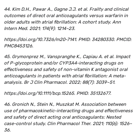
44. Kim D.H., Pawar A., Gagne J.J. et al. Frailty and clinical
outcomes of direct oral anticoagulants versus warfarin in
older adults with atrial fibrillation: A cohort study. Ann
Intern Med. 2021; 174(9): 1214–23.
https://doi.org/10.7326/m20-7141. PMID: 34280330. PMCID:
PMC8453126.
45. Grymonprez M., Vanspranghe K., Capiau A. et al. Impact
of P-glycoprotein and/or CYP3A4-interacting drugs on
effectiveness and safety of non-vitamin K antagonist oral
anticoagulants in patients with atrial fibrillation: A meta-
analysis. Br J Clin Pharmacol. 2022; 88(7): 3039–51.
https://doi.org/10.1111/bcp.15265. PMID: 35132677.
46. Gronich N., Stein N., Muszkat M. Association between
use of pharmacokinetic-interacting drugs and effectiveness
and safety of direct acting oral anticoagulants: Nested
case-control study. Clin Pharmacol Ther. 2021; 110(6): 1526–
36.