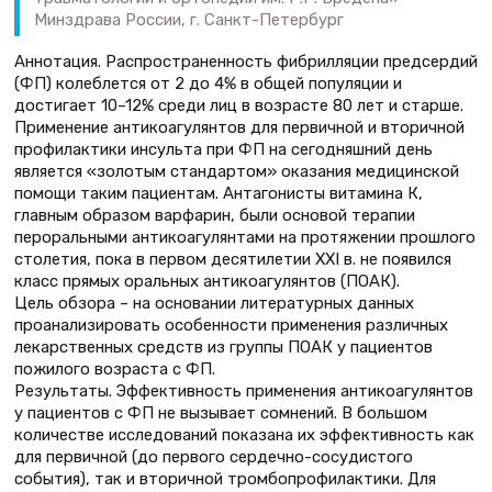
Минздрава России, г. Санкт-Петербург
Аннотация. Распространенность фибрилляции предсердий
(ФП) колеблется от 2 до 4% в общей популяции и
достигает 10–12% среди лиц в возрасте 80 лет и старше.
Применение антикоагулянтов для первичной и вторичной
профилактики инсульта при ФП на сегодняшний день
является «золотым стандартом» оказания медицинской
помощи таким пациентам. Антагонисты витамина К,
главным образом варфарин, были основой терапии
пероральными антикоагулянтами на протяжении прошлого
столетия, пока в первом десятилетии XXI в. не появился
класс прямых оральных антикоагулянтов (ПОАК).
Цель обзора – на основании литературных данных
проанализировать особенности применения различных
лекарственных средств из группы ПОАК у пациентов
пожилого возраста с ФП.
Результаты. Эффективность применения антикоагулянтов
у пациентов с ФП не вызывает сомнений. В большом
количестве исследований показана их эффективность как
для первичной (до первого сердечно-сосудистого
события), так и вторичной тромбопрофилактики. Для