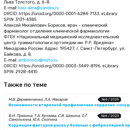
Льва Толстого, д. 6–8.
E-mail:
kasi-alina@yandex.ru
ORCID: https://orcid.org/0000-0001-6284-7133. eLibrary
SPIN: 3131-4385
Алексей Михайлович Борисов, врач – клинический
фармаколог отделения клинической фармакологии
ФГБУ «Нацио­нальный медицинский исследовательский
центр травматологии и ортопедии им. Р.Р. Вредена»
Минздрава России. Адрес: 195427, г. Санкт-Петербург, ул.
Байкова, д. 8.
E-mail:
amborisov@rniito.ru
ORCID: https://orcid.org/0000-0003-3449-8196. eLibrary
SPIN: 2928-4410
Также по теме
М.В. Деревянченко, Л.А. Макаров
№6 / 2025
Возможности вторичной профилактики сердечно-сосуд
В.И. Прекина, Т.А. Куняева, С.В. Шокина, О.Г.
№8 / 2023
Самолькина, Ю.А. Скопина
Коррекция факторов риска у больных с фибрилляцией п