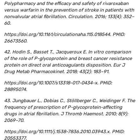
Polypharmacy and the efficacy and safety of rivaroxaban
versus warfarin in the prevention of stroke in patients with
nonvalvular atrial fibrillation. Circulation. 2016; 133(4): 352–
60.
https://doi.org/10.1161/circulationaha.115.018544. PMID:
26673560.
42. Hodin S., Basset T., Jacqueroux E. In vitro comparison
of the role of P-glycoprotein and breast cancer resistance
protein on direct oral anticoagulants disposition. Eur J
Drug Metab Pharmacokinet. 2018; 43(2): 183–91.
https://doi.org/10.1007/s13318-017-0434-x. PMID:
28895074.
43. Jungbauer L., Dobias C., Stöllberger C., Weidinger F. The
frequency of prescription of P-glycoprotein-affecting
drugs in atrial fibrillation. J Thromb Haemost. 2010; 8(9):
2069–70.
https://doi.org/10.1111/j.1538-7836.2010.03943.x. PMID:
20553377.