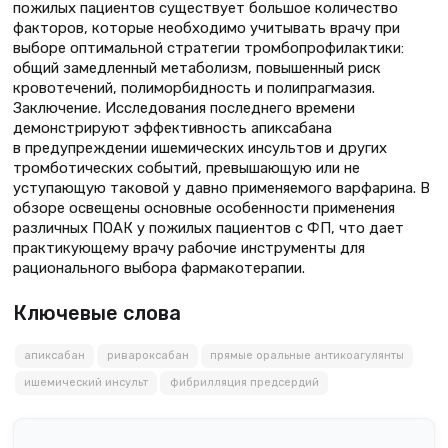
пожилых пациентов существует большое количество
факторов, которые необходимо учитывать врачу при
выборе оптимальной стратегии тромбопрофилактики:
общий замедленный метаболизм, повышенный риск
кровотечений, полиморбидность и полипрагмазия.
Заключение. Исследования последнего времени
демонстрируют эффективность апиксабана
в предупреждении ишемических инсультов и других
тромботических событий, превышающую или не
уступающую таковой у давно применяемого варфарина. В
обзоре освещены основные особенности применения
различных ПОАК у пожилых пациентов с ФП, что дает
практикующему врачу рабочие инструменты для
рационального выбора фармакотерапии.
Ключевые слова
апиксабан
ривароксабан
прямые оральные антикоагулянты
ишемический инсульт
фибрилляция предсердий