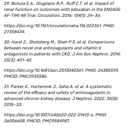
29. Bohula E.A., Giugliano R.P., Ruff C.T. et al. Impact of
renal function on outcomes with edoxaban in the ENGAGE
AF-TIMI 48 Trial. Circulation. 2016; 134(1): 24–36.
https://doi.org/10.1161/circulationaha.116.022361. PMID:
27358434.
30. Harel Z., Sholzberg M., Shah P.S. et al. Comparisons
between novel oral anticoagulants and vitamin K
antagonists in patients with CKD. J Am Soc Nephrol. 2014;
25(3): 431–42.
https://doi.org/10.1681/asn.2013040361. PMID: 24385595.
PMCID: PMC3935586.
31. Parker K., Hartemink J., Saha A. et al. A systematic
review of the efficacy and safety of anticoagulants in
advanced chronic kidney disease. J Nephrol. 2022; 35(8):
2015–33.
https://doi.org/10.1007/s40620-022-01413-x. PMID:
36006608. PMCID: PMC9584987.