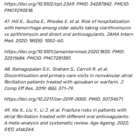
https://doi.org/10.1002/cpt.2369. PMID: 34287842. PMCID:
PMC9290518.
47. Hill K., Sucha E., Rhodes E. et al. Risk of hospitalization
with hemorrhage among older adults taking clarithromycin
vs azithromycin and direct oral anticoagulants. JAMA Intern
Med. 2020; 180(8): 1052–60.
https://doi.org/10.1001/jamainternmed.2020.1835. PMID:
32511684. PMCID: PMC7281381.
48. Ramagopalan S.V., Graham S., Carroll R. et al.
Discontinuation and primary care visits in nonvalvular atrial
fibrillation patients treated with apixaban or warfarin. J
Comp Eff Res. 2019; 8(6): 371–79.
https://doi.org/10.2217/cer-2019-0005. PMID: 30734571.
49. Xie X., Liu Y., Li J. et al. Fracture risks in patients with
atrial fibrillation treated with different oral anticoagulants:
A meta-analysis and systematic review. Age Ageing. 2022;
51(1): afab264.