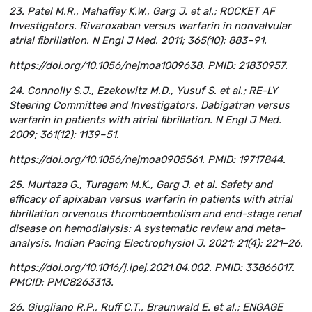
23. Patel M.R., Mahaffey K.W., Garg J. et al.; ROCKET AF
Investigators. Rivaroxaban versus warfarin in nonvalvular
atrial fibrillation. N Engl J Med. 2011; 365(10): 883–91.
https://doi.org/10.1056/nejmoa1009638. PMID: 21830957.
24. Connolly S.J., Ezekowitz M.D., Yusuf S. et al.; RE-LY
Steering Committee and Investigators. Dabigatran versus
warfarin in patients with atrial fibrillation. N Engl J Med.
2009; 361(12): 1139–51.
https://doi.org/10.1056/nejmoa0905561. PMID: 19717844.
25. Murtaza G., Turagam M.K., Garg J. et al. Safety and
efficacy of apixaban versus warfarin in patients with atrial
fibrillation orvenous thromboembolism and end-stage renal
disease on hemodialysis: A systematic review and meta-
analysis. Indian Pacing Electrophysiol J. 2021; 21(4): 221–26.
https://doi.org/10.1016/j.ipej.2021.04.002. PMID: 33866017.
PMCID: PMC8263313.
26. Giugliano R.P., Ruff C.T., Braunwald E. et al.; ENGAGE