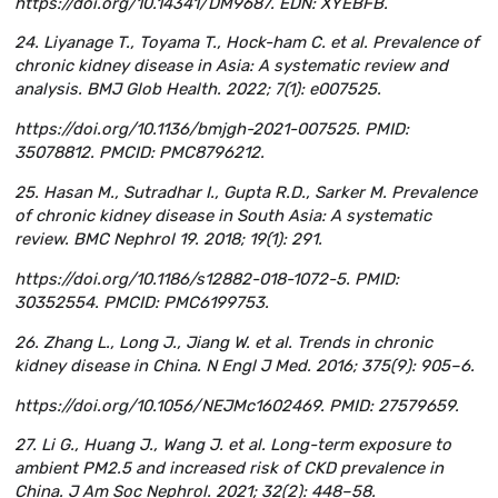
https://doi.org/10.14341/DM9687. EDN: XYEBFB.
24. Liyanage T., Toyama T., Hock-ham C. et al. Prevalence of
chronic kidney disease in Asia: A systematic review and
analysis. BMJ Glob Health. 2022; 7(1): e007525.
https://doi.org/10.1136/bmjgh-2021-007525. PMID:
35078812. PMCID: PMC8796212.
25. Hasan M., Sutradhar I., Gupta R.D., Sarker M. Prevalence
of chronic kidney disease in South Asia: A systematic
review. BMC Nephrol 19. 2018; 19(1): 291.
https://doi.org/10.1186/s12882-018-1072-5. PMID:
30352554. PMCID: PMC6199753.
26. Zhang L., Long J., Jiang W. et al. Trends in chronic
kidney disease in China. N Engl J Med. 2016; 375(9): 905–6.
https://doi.org/10.1056/NEJMc1602469. PMID: 27579659.
27. Li G., Huang J., Wang J. et al. Long-term exposure to
ambient PM2.5 and increased risk of CKD prevalence in
China. J Am Soc Nephrol. 2021; 32(2): 448–58.