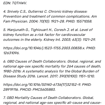
EDN: TQTHWV.
4. Snively C.S., Gutierrez C. Chronic kidney disease:
Prevention and treatment of common complications. Am
Fam Physician. 2004; 70(10): 1921–28. PMID: 15571058.
5. Manjunath G., Tighiouart H., Coresh J. et al. Level of
kidney function as a risk factor for cardiovascular
outcomes in the elderly. Kidney Int. 2003; 63(3): 1121–29.
https://doi.org/10.1046/j.1523-1755.2003.00838.x. PMID:
12631096.
6. GBD Causes of Death Collaborators. Global, regional, and
national age-sex specific mortality for 264 causes of death,
1980–2016: A systematic analysis for the Global Burden of
Disease Study 2016. Lancet. 2017; 390(10100): 1151–1210.
https://doi.org/10.1016/S0140-6736(17)32152-9. PMID:
28919116. PMCID: PMC5605883.
7. GBD Mortality Causes of Death Collaborators. Global,
regional, and national age-sex specific all-cause and cause-