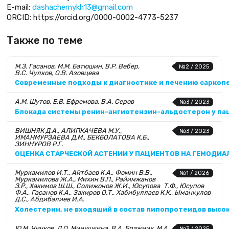
E-mail:
dashachernykh13@gmail.com
ORCID: https://orcid.org/0000-0002-4773-5237
Также по теме
М.З. Гасанов, М.М. Батюшин, В.Р. Вебер,
№2 / 2025
В.С. Чулков, О.В. Азовцева
Современные подходы к диагностике и лечению саркопе
А.М. Шутов, Е.В. Ефремова, В.А. Серов
№3 / 2023
Блокада системы ренин-ангиотензин-альдостерон у па
ВИШНЯК Д.А., АЛИПКАЧЕВА М.У.,
№3 / 2023
ИМАНМУРЗАЕВА Д.М., БЕКБОЛАТОВА К.Б.,
ЗИННУРОВ Р.Г.
ОЦЕНКА СТАРЧЕСКОЙ АСТЕНИИ У ПАЦИЕНТОВ НА ГЕМОДИА
Муркамилов И.Т., Айтбаев К.А., Фомин В.В.,
№1 / 2026
Муркамилова Ж.А., Михин В.П., Райимжанов
З.Р., Хакимов Ш.Ш., Солижонов Ж.И., Юсупова Т.Ф., Юсупов
Ф.А., Гасанов К.А., Закиров О.Т., Хабибуллаев К.К., Ыманкулов
Д.С., Абдибалиев И.А.
Холестерин, не входящий в состав липопротеидов высо
Ю.М. Чичков, Л.О. Минушкина, В.А. Бражник, М.А.
№3 / 2025