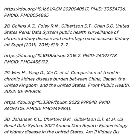
https://doi.org/10.1681/ASN.2020040517. PMID: 33334736.
PMCID: PMC8054885.
28. Collins A.J., Foley R.N., Gilbertson D.T., Chen S.C. United
States Renal Data System public health surveillance of
chronic kidney disease and end-stage renal disease. Kidney
Int Suppl (2011). 2015; 5(1): 2–7.
https://doi.org/10.1038/kisup.2015.2. PMID: 26097778.
PMCID: PMC4455192.
29. Wen H., Yang D., Xie C. et al. Comparison of trend in
chronic kidney disease burden between China, Japan, the
United Kingdom, and the United States. Front Public Health.
2022; 10: 999848.
https://doi.org/10.3389/fpubh.2022.999848. PMID:
36159316. PMCID: PMC9499831.
30. Johansen K.L., Chertow G.M., Gilbertson D.T. et al. US
Renal Data System 2021 Annual Data Report: Epidemiology
of kidney disease in the United States. Am J Kidney Dis.