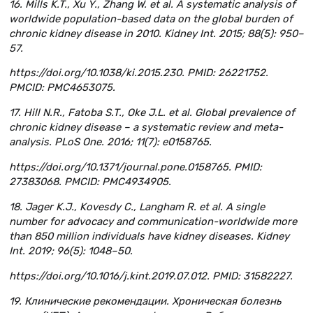
16. Mills K.T., Xu Y., Zhang W. et al. A systematic analysis of
worldwide population-based data on the global burden of
chronic kidney disease in 2010. Kidney Int. 2015; 88(5): 950–
57.
https://doi.org/10.1038/ki.2015.230. PMID: 26221752.
PMCID: PMC4653075.
17. Hill N.R., Fatoba S.T., Oke J.L. et al. Global prevalence of
chronic kidney disease – a systematic review and meta-
analysis. PLoS One. 2016; 11(7): e0158765.
https://doi.org/10.1371/journal.pone.0158765. PMID:
27383068. PMCID: PMC4934905.
18. Jager K.J., Kovesdy C., Langham R. et al. A single
number for advocacy and communication-worldwide more
than 850 million individuals have kidney diseases. Kidney
Int. 2019; 96(5): 1048–50.
https://doi.org/10.1016/j.kint.2019.07.012. PMID: 31582227.
19. Клинические рекомендации. Хроническая болезнь