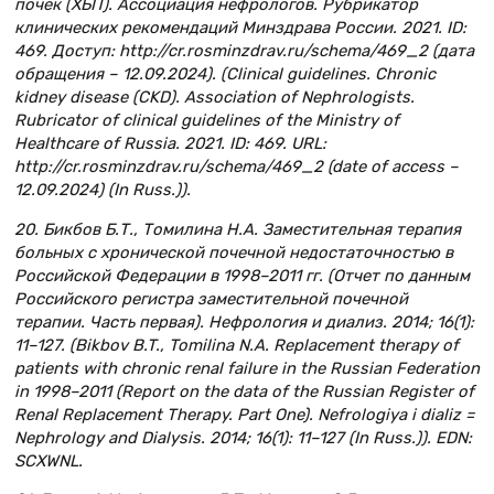
почек (ХБП). Ассоциация нефрологов. Рубрикатор
клинических рекомендаций Минздрава России. 2021. ID:
469. Доступ: http://cr.rosminzdrav.ru/schema/469_2 (дата
обращения – 12.09.2024). (Clinical guidelines. Chronic
kidney disease (CKD). Association of Nephrologists.
Rubricator of clinical guidelines of the Ministry of
Healthcare of Russia. 2021. ID: 469. URL:
http://cr.rosminzdrav.ru/schema/469_2 (date of access –
12.09.2024) (In Russ.)).
20. Бикбов Б.Т., Томилина Н.А. Заместительная терапия
больных с хронической почечной недостаточностью в
Российской Федерации в 1998–2011 гг. (Отчет по данным
Российского регистра заместительной почечной
терапии. Часть первая). Нефрология и диализ. 2014; 16(1):
11–127. (Bikbov B.T., Tomilina N.A. Replacement therapy of
patients with chronic renal failure in the Russian Federation
in 1998–2011 (Report on the data of the Russian Register of
Renal Replacement Therapy. Part One). Nefrologiya i dializ =
Nephrology and Dialysis. 2014; 16(1): 11–127 (In Russ.)). EDN:
SCXWNL.