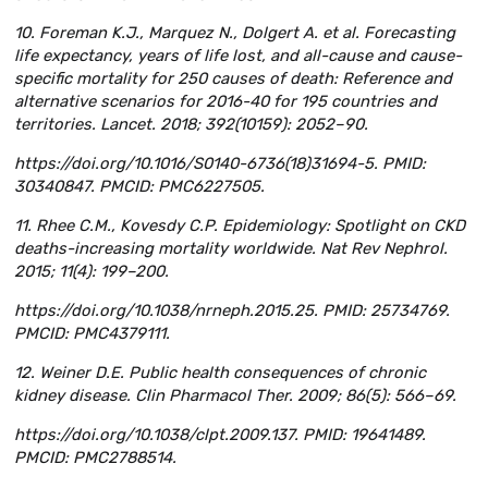
10. Foreman K.J., Marquez N., Dolgert A. et al. Forecasting
life expectancy, years of life lost, and all-cause and cause-
specific mortality for 250 causes of death: Reference and
alternative scenarios for 2016-40 for 195 countries and
territories. Lancet. 2018; 392(10159): 2052–90.
https://doi.org/10.1016/S0140-6736(18)31694-5. PMID:
30340847. PMCID: PMC6227505.
11. Rhee C.M., Kovesdy C.P. Epidemiology: Spotlight on CKD
deaths-increasing mortality worldwide. Nat Rev Nephrol.
2015; 11(4): 199–200.
https://doi.org/10.1038/nrneph.2015.25. PMID: 25734769.
PMCID: PMC4379111.
12. Weiner D.E. Public health consequences of chronic
kidney disease. Clin Pharmacol Ther. 2009; 86(5): 566–69.
https://doi.org/10.1038/clpt.2009.137. PMID: 19641489.
PMCID: PMC2788514.