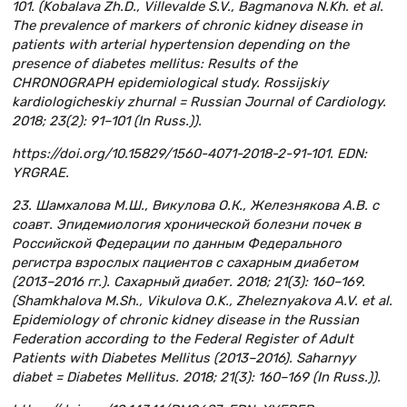
101. (Kobalava Zh.D., Villevalde S.V., Bagmanova N.Kh. et al.
The prevalence of markers of chronic kidney disease in
patients with arterial hypertension depending on the
presence of diabetes mellitus: Results of the
CHRONOGRAPH epidemiological study. Rossijskiy
kardiologicheskiy zhurnal = Russian Journal of Cardiology.
2018; 23(2): 91–101 (In Russ.)).
https://doi.org/10.15829/1560-4071-2018-2-91-101. EDN:
YRGRAE.
23. Шамхалова М.Ш., Викулова О.К., Железнякова А.В. с
соавт. Эпидемиология хронической болезни почек в
Российской Федерации по данным Федерального
регистра взрослых пациентов с сахарным диабетом
(2013–2016 гг.). Сахарный диабет. 2018; 21(3): 160–169.
(Shamkhalova M.Sh., Vikulova O.K., Zheleznyakova A.V. et al.
Epidemiology of chronic kidney disease in the Russian
Federation according to the Federal Register of Adult
Patients with Diabetes Mellitus (2013–2016). Saharnyy
diabet = Diabetes Mellitus. 2018; 21(3): 160–169 (In Russ.)).