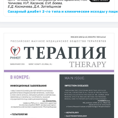
Чичкова, Н.Р. Хасанов, О.И. Боева,
Е.Д. Космачева, Д.А. Затейщиков
Сахарный диабет 2-го типа и клинические исходы у па