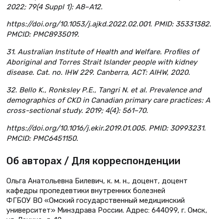
2022; 79(4 Suppl 1): A8–A12.
https://doi.org/10.1053/j.ajkd.2022.02.001. PMID: 35331382.
PMCID: PMC8935019.
31. Australian Institute of Health and Welfare. Profiles of
Aboriginal and Torres Strait Islander people with kidney
disease. Cat. no. IHW 229. Canberra, ACT: AIHW, 2020.
32. Bello K., Ronksley P.E., Tangri N. et al. Prevalence and
demographics of CKD in Canadian primary care practices: A
cross-sectional study. 2019; 4(4): 561–70.
https://doi.org/10.1016/j.ekir.2019.01.005. PMID: 30993231.
PMCID: PMC6451150.
Об авторах / Для корреспонденции
Ольга Анатольевна Билевич, к. м. н., доцент, доцент
кафедры пропедевтики внутренних болезней
ФГБОУ ВО «Омский государственный медицинский
университет» Минздрава России. Адрес: 644099, г. Омск,