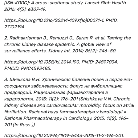
(ISN-KDDC): A cross-sectional study. Lancet Glob Health.
2016; 4(5): e307–19.
https://doi.org/10.1016/S2214-109X(16)00071-1. PMID:
27102194.
2. Radhakrishnan J., Remuzzi G., Saran R. et al. Taming the
chronic kidney disease epidemic: A global view of
surveillance efforts. Kidney Int. 2014; 86(2): 246–50.
https://doi.org/10.1038/ki.2014.190. PMID: 24897034.
PMCID: PMC4593485.
3. Шишкова В.Н. Хроническая болезнь почек и сердечно-
сосудистая заболеваемость: фокус на фибрилляцию
предсердий. Рациональная фармакотерапия в
кардиологии. 2015; 11(2): 196–201 (Shishkova V.N. Chronic
kidney disease and cardiovascular morbidity: focus on atrial
fibrillation. Racional’naya farmakoterapiya v kardiologii =
Rational Pharmacotherapy in Cardiology. 2015; 11(2): 196–
201 (In Russ.)).
https://doi.org/10.20996/1819-6446-2015-11-2-196-201.