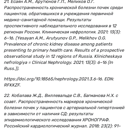
21. Есаян А.М., Арутюнов Г.П., Мелихов О.Г.
Распространенность хронической болезни почек среди
пациентов, обратившихся в учреждения первичной
медико-санитарной помощи. Результаты
проспективного наблюдательного исследования в 12
регионах России. Клиническая нефрология. 2021; 13(3):
6–16. (Yesayan A.M., Arutyunov G.P., Melikhov O.G.
Prevalence of chronic kidney disease among patients
presenting to primary health care. Results of a prospective
observational study in 12 regions of Russia. Klinicheskaya
nefrologiya = Clinical Nephrology. 2021; 13(3): 6–16 (In
Russ.)).
https://doi.org/10.18565/nephrology.2021.3.6-16. EDN:
RFKKZF.
22. Кобалава Ж.Д., Виллевальде С.В., Багманова Н.Х. с
соавт. Распространенность маркеров хронической
болезни почек у пациентов с артериальной гипертонией
в зависимости от наличия СД: результаты
эпидемиологического исследования ХРОНОГРАФ.
Российский кардиологический журнал. 2018; 23(2): 91–