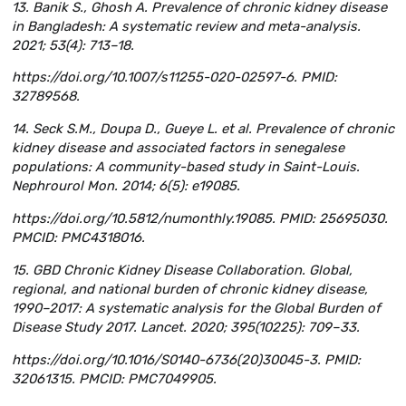
13. Banik S., Ghosh A. Prevalence of chronic kidney disease
in Bangladesh: A systematic review and meta-analysis.
2021; 53(4): 713–18.
https://doi.org/10.1007/s11255-020-02597-6. PMID:
32789568.
14. Seck S.M., Doupa D., Gueye L. et al. Prevalence of chronic
kidney disease and associated factors in senegalese
populations: A community-based study in Saint-Louis.
Nephrourol Mon. 2014; 6(5): e19085.
https://doi.org/10.5812/numonthly.19085. PMID: 25695030.
PMCID: PMC4318016.
15. GBD Chronic Kidney Disease Collaboration. Global,
regional, and national burden of chronic kidney disease,
1990–2017: A systematic analysis for the Global Burden of
Disease Study 2017. Lancet. 2020; 395(10225): 709–33.
https://doi.org/10.1016/S0140-6736(20)30045-3. PMID:
32061315. PMCID: PMC7049905.