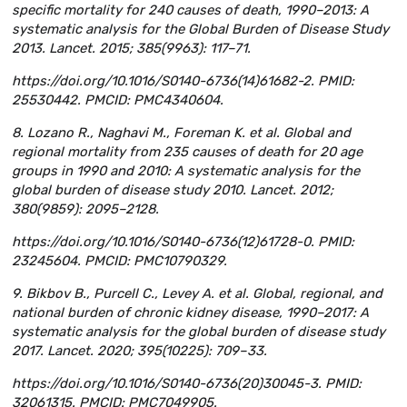
specific mortality for 240 causes of death, 1990–2013: A
systematic analysis for the Global Burden of Disease Study
2013. Lancet. 2015; 385(9963): 117–71.
https://doi.org/10.1016/S0140-6736(14)61682-2. PMID:
25530442. PMCID: PMC4340604.
8. Lozano R., Naghavi M., Foreman K. et al. Global and
regional mortality from 235 causes of death for 20 age
groups in 1990 and 2010: A systematic analysis for the
global burden of disease study 2010. Lancet. 2012;
380(9859): 2095–2128.
https://doi.org/10.1016/S0140-6736(12)61728-0. PMID:
23245604. PMCID: PMC10790329.
9. Bikbov B., Purcell C., Levey A. et al. Global, regional, and
national burden of chronic kidney disease, 1990–2017: A
systematic analysis for the global burden of disease study
2017. Lancet. 2020; 395(10225): 709–33.
https://doi.org/10.1016/S0140-6736(20)30045-3. PMID:
32061315. PMCID: PMC7049905.